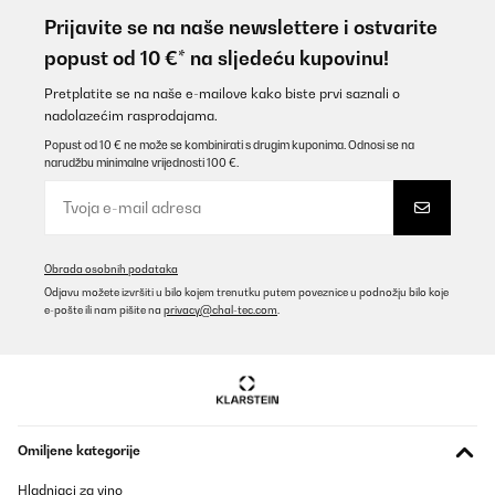
Prijavite se na naše newslettere i ostvarite
popust od 10 €* na sljedeću kupovinu!
Pretplatite se na naše e-mailove kako biste prvi saznali o
nadolazećim rasprodajama.
Popust od 10 € ne može se kombinirati s drugim kuponima. Odnosi se na
narudžbu minimalne vrijednosti 100 €.
Obrada osobnih podataka
Odjavu možete izvršiti u bilo kojem trenutku putem poveznice u podnožju bilo koje
e-pošte ili nam pišite na
privacy@chal-tec.com
.
Omiljene kategorije
Hladnjaci za vino