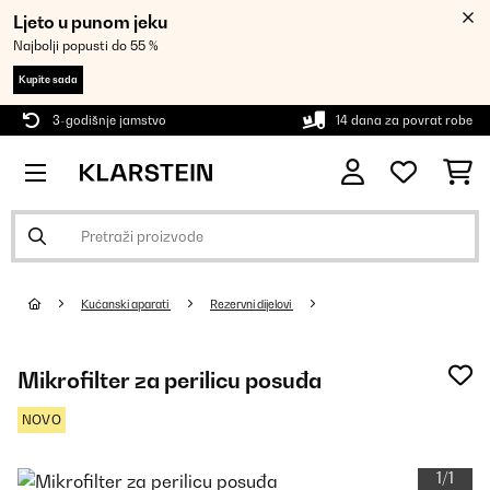
Ljeto u punom jeku
Najbolji popusti do 55 %
Kupite sada
3-godišnje jamstvo
14 dana za povrat robe
Kućanski aparati
Rezervni dijelovi
Mikrofilter za perilicu posuđa
NOVO
1/1