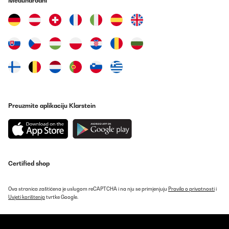
Međunarodni
Preuzmite aplikaciju Klarstein
Certified shop
Ova stranica zaštićena je uslugom reCAPTCHA i na nju se primjenjuju
Pravila o privatnosti
i
Uvjeti korištenja
tvrtke Google.