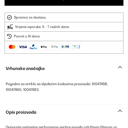
Spremno za dostavu
Vrijeme isporuke: 5 - 7 radnih dana
Povrat u 14 dana
Vrhunske značajke
Pogodno za artikle sa sljedećim kodovima proizvoda: 10047458,
10047460, 10047462.
Opis proizvoda
Osigurajte optimalne performanse perilice posuđa izdržljivim filterom za