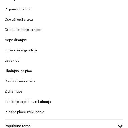
Prijenosne klime
Odvlaživači zraka
Otočne kuhinjske nape
Nape dimnjaci
Infracrvene grijalice
Ledomati
Hladnjaci za piće
Rashlađivači zraka
Zidne nape
Indukcijske ploče za kuhanje
Plinske ploče za kuhanje
Popularne teme