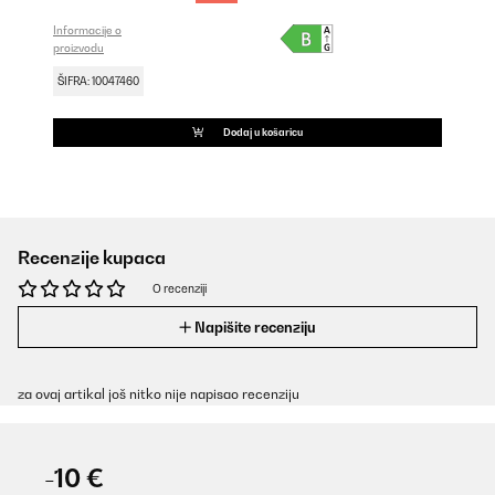
Informacije o
proizvodu
ŠIFRA: 10047460
Dodaj u košaricu
Recenzije kupaca
O recenziji
Napišite recenziju
za ovaj artikal još nitko nije napisao recenziju
-10 €