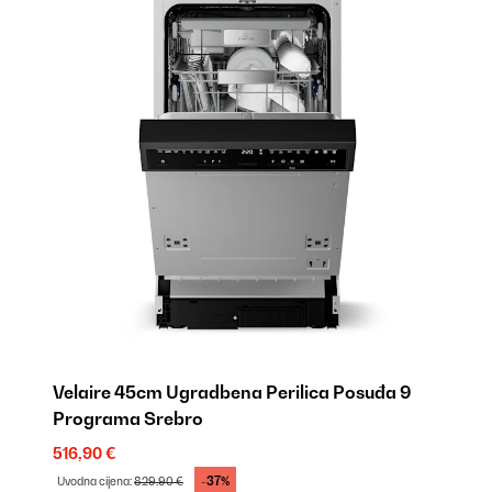
Velaire 45cm Ugradbena Perilica Posuđa 9
Programa Srebro
516,90 €
-37%
Uvodna cijena:
829,90 €