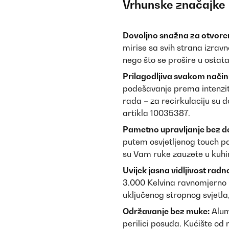
Vrhunske značajke
Dovoljno snažna za otvoren
mirise sa svih strana izravn
nego što se prošire u ostat
Prilagodljiva svakom način
podešavanje prema intenzite
rada – za recirkulaciju su d
artikla 10035387.
Pametno upravljanje bez do
putem osvjetljenog touch pa
su Vam ruke zauzete u kuhin
Uvijek jasna vidljivost radn
3.000 Kelvina ravnomjerno r
uključenog stropnog svjetla, 
Održavanje bez muke:
Alumi
perilici posuđa. Kućište od