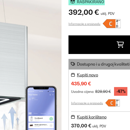
RASPAKIRANO
392,00 €
uklj. PDV
Informacije o proizvodu
Dostupno i u drugoj kvaliteti
Kupiti novo
435,90 €
-47%
829,90 €
Uvodna cijena:
Informacije o proizvodu
Kupiti korišteno
370,00 €
uklj. PDV