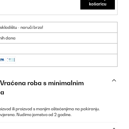
košaricu
ladištu - naruči brzo!
dnih dana
: Vraćena roba s minimalnim
ja
oizvod ili proizvod s manjim oštećenjima na pakiranju.
ovjerena. Nudimo jamstvo od 2 godine.