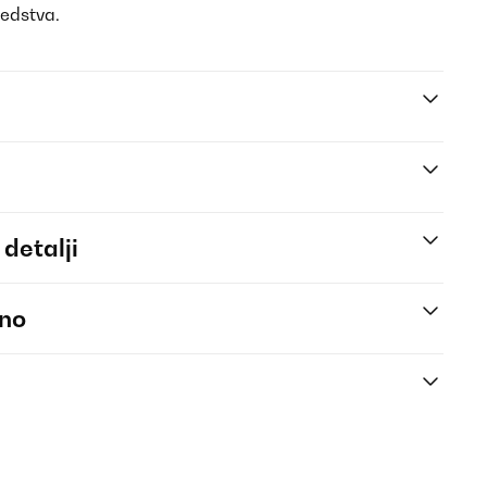
redstva.
 detalji
eno