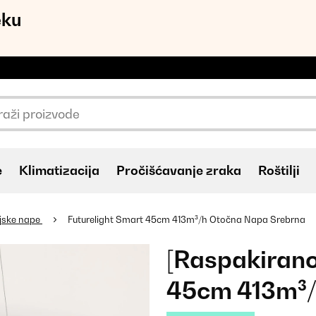
eku
e
Klimatizacija
Pročišćavanje zraka
Roštilji
jske nape
Futurelight Smart 45cm 413m³/h Otočna Napa Srebrna
[Raspakirano
45cm 413m³/