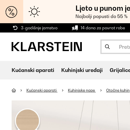
Ljeto u punom j
Najbolji popusti do 55 %
3-godišnje jamstvo
14 dana za povrat robe
Kućanski aparati
Kuhinjski uređaji
Grijalic
Kućanski aparati
Kuhinjske nape
Otočne kuhin