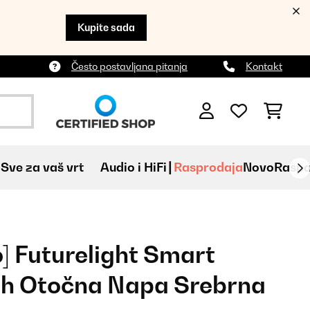
Kupite sada
Često postavljana pitanja
Kontakt
Sve za vaš vrt
Audio i HiFi
Rasprodaja
Novo
Raspa
] Futurelight Smart
h Otočna Napa Srebrna