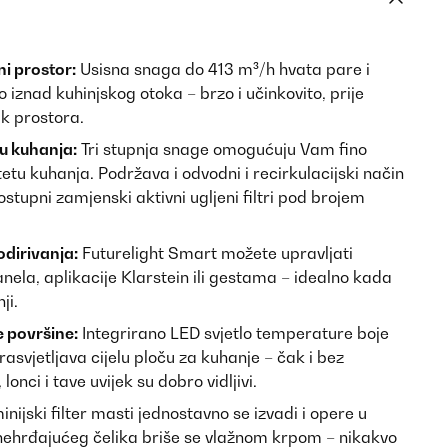
i prostor:
Usisna snaga do 413 m³/h hvata pare i
o iznad kuhinjskog otoka – brzo i učinkovito, prije
ak prostora.
u kuhanja:
Tri stupnja snage omogućuju Vam fino
tu kuhanja. Podržava i odvodni i recirkulacijski način
ostupni zamjenski aktivni ugljeni filtri pod brojem
dirivanja:
Futurelight Smart možete upravljati
nela, aplikacije Klarstein ili gestama – idealno kada
ji.
e površine:
Integrirano LED svjetlo temperature boje
asvjetljava cijelu ploču za kuhanje – čak i bez
lonci i tave uvijek su dobro vidljivi.
nijski filter masti jednostavno se izvadi i opere u
 nehrđajućeg čelika briše se vlažnom krpom – nikakvo