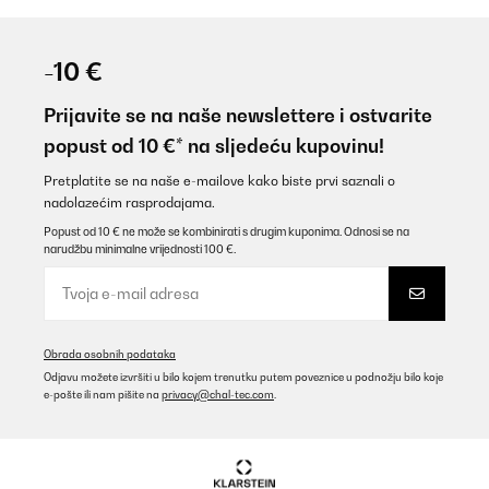
-10 €
Prijavite se na naše newslettere i ostvarite
popust od 10 €* na sljedeću kupovinu!
Pretplatite se na naše e-mailove kako biste prvi saznali o
nadolazećim rasprodajama.
Popust od 10 € ne može se kombinirati s drugim kuponima. Odnosi se na
narudžbu minimalne vrijednosti 100 €.
Obrada osobnih podataka
Odjavu možete izvršiti u bilo kojem trenutku putem poveznice u podnožju bilo koje
e-pošte ili nam pišite na
privacy@chal-tec.com
.