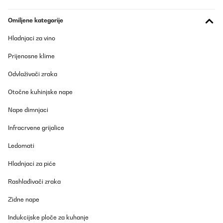
Omiljene kategorije
Hladnjaci za vino
Prijenosne klime
Odvlaživači zraka
Otočne kuhinjske nape
Nape dimnjaci
Infracrvene grijalice
Ledomati
Hladnjaci za piće
Rashlađivači zraka
Zidne nape
Indukcijske ploče za kuhanje