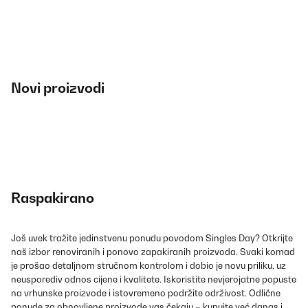
Novi proizvodi
Raspakirano
Još uvek tražite jedinstvenu ponudu povodom Singles Day? Otkrijte
naš izbor renoviranih i ponovo zapakiranih proizvoda. Svaki komad
je prošao detaljnom stručnom kontrolom i dobio je novu priliku, uz
neusporediv odnos cijene i kvalitete. Iskoristite nevjerojatne popuste
na vrhunske proizvode i istovremeno podržite održivost. Odlične
ponude za obnovljene proizvode vas čekaju – kupujte već danas i