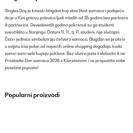
Singles Day je kineski blagdan koji slavi život samaca i podsjeća
da je u Kini gotovo polovica ljudi mlađih od 35 godina bez partnera
ili partnerice. Devedesetih godina pokrenuli su ga studenti
sveučilišta u Nanjingu. Datum 11. 11., tj. 11. studeni, nije slučajan.
Četiri jedinice simboliziraju četvero samaca. Blagdan se proširio
u svijetu kao jedan od najvećih online shopping događaja, kada
samci sami sebi kupuju poklone. Bez obzira jeste li slobodni ili ne:
Proslavite Dan samaca 2026 s Klarsteinom i ne propustite naše
posebne popuste!
Popularni proizvodi