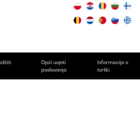
aštiti
Opći uvjeti
Informacije o
i
poslovanja
tvrtki