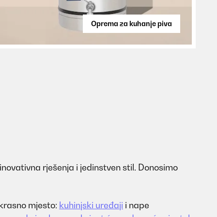
Oprema za kuhanje piva
inovativna rješenja i jedinstven stil. Donosimo
rekrasno mjesto:
kuhinjski uređaji
i nape