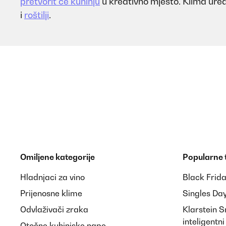
pretvorit će kuhinju
u kreativno mjesto. Klima uređ
i
roštilji
.
Omiljene kategorije
Popularne
Hladnjaci za vino
Black Frid
Prijenosne klime
Singles Da
Odvlaživači zraka
Klarstein 
inteligentn
Otočne kuhinjske nape