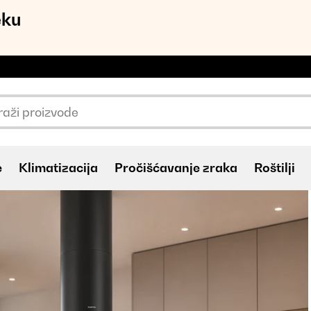
eku
e
Klimatizacija
Pročišćavanje zraka
Roštilji