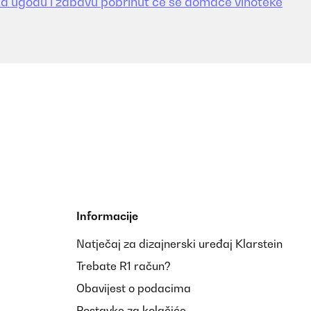
a ugodu i zabavu pobrinut će se domaće vinoteke
Informacije
Natječaj za dizajnerski uređaj Klarstein
Trebate R1 račun?
Obavijest o podacima
Postavke za kolačiće