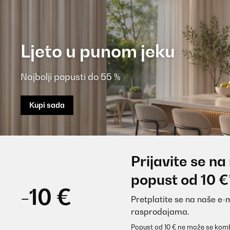
Ljeto u punom jeku
Najbolji popusti do 55 %
Kupi sada
Prijavite se na
popust od 10 €
-10 €
Pretplatite se na naše e-
rasprodajama.
Popust od 10 € ne može se komb