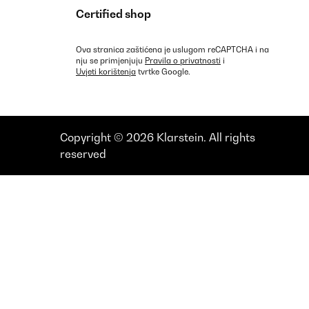
Certified shop
Ova stranica zaštićena je uslugom reCAPTCHA i na
nju se primjenjuju
Pravila o privatnosti
i
Uvjeti korištenja
tvrtke Google.
Copyright © 2026 Klarstein. All rights
reserved