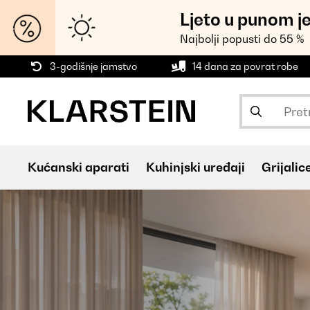
Ljeto u punom j
Najbolji popusti do 55 %
3-godišnje jamstvo
14 dana za povrat robe
Kućanski aparati
Kuhinjski uređaji
Grijalic