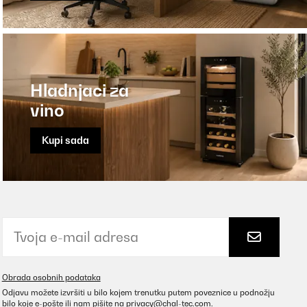
Hladnjaci za
vino
Kupi sada
Obrada osobnih podataka
Odjavu možete izvršiti u bilo kojem trenutku putem poveznice u podnožju
bilo koje e-pošte ili nam pišite na
privacy@chal-tec.com
.