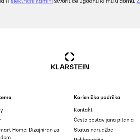
aji i
električni kamini
stvorit će ugodnu klimu u domu.
Z
 teme
Korisnička podrška
ay
Kontakt
y
Često postavljana pitanja
Smart Home: Dizajniran za
Status narudžbe
i dom
Reklamacija