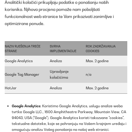
Analitički kolačići prikupljaju podatke o ponašanju naših
korisnika. Njihova procjena pomaže nam poboljšati
funkcionalnost web stranice te Vam prikazivati zanimljive i
optimizirane ponude.
NAZIV RJEŠENJA TREĆE
SVRHA
ROK ZADRŽAVANJA
STRANE
IMPLEMENTACIJE
COOKIES
Google Analytics
Analiza
Max. 2 godine
Upravljanje
Google Tag Manager
n/a
kolačićima
HotJar
Analiza
Max. 2 godine
Google Analytics
: Koristimo Google Analytics, uslugu analize weba
tvrtke Google LLC., 1600 Amphitheatre Parkway, Mountain View, CA
94043, USA ("Google"). Google Analytics koristi takozvane "cookies",
tekstualne datoteke, koje se pohranjuju na Vašem krajnjem uređaju i
omogućuju analizu Vašeg ponašanja na našoj web stranici.