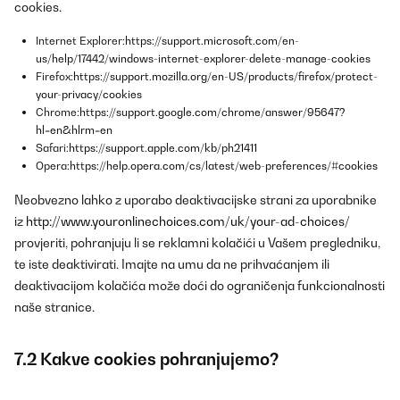
cookies.
Internet Explorer:
https://support.microsoft.com/en-
us/help/17442/windows-internet-explorer-delete-manage-cookies
Firefox:
https://support.mozilla.org/en-US/products/firefox/protect-
your-privacy/cookies
Chrome:
https://support.google.com/chrome/answer/95647?
hl=en&hlrm=en
Safari:
https://support.apple.com/kb/ph21411
Opera:
https://help.opera.com/cs/latest/web-preferences/#cookies
Neobvezno lahko z uporabo deaktivacijske strani za uporabnike
iz
http://www.youronlinechoices.com/uk/your-ad-choices/
provjeriti, pohranjuju li se reklamni kolačići u Vašem pregledniku,
te iste deaktivirati. Imajte na umu da ne prihvaćanjem ili
deaktivacijom kolačića može doći do ograničenja funkcionalnosti
naše stranice.
7.2 Kakve cookies pohranjujemo?