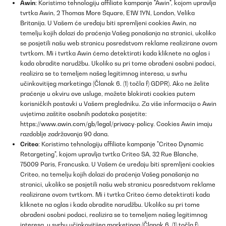
Awin
: Koristimo tehnologiju affiliate kampanje "Awin", kojom upravlja
tvrtka Awin, 2 Thomas More Square, E1W 1YN, London, Velika
Britanija. U Vašem će uređaju biti spremljeni cookies Awin, na
temelju kojih dolazi do praćenja Vašeg ponašanja na stranici, ukoliko
se posjetili našu web stranicu posredstvom reklame realizirane ovom
tvrtkom. Mi i tvrtka Awin ćemo detektirati kada kliknete na oglas i
kada obradite narudžbu. Ukoliko su pri tome obrađeni osobni podaci,
realizira se to temeljem našeg legitimnog interesa, u svrhu
učinkovitijeg marketinga (Članak 6. (1) točla f) GDPR). Ako ne želite
praćenje u okviru ove usluge, možete blokirati cookies putem
korisničkih postavki u Vašem pregledniku. Za više informacija o Awin
uvjetima zaštite osobnih podataka posjetite:
https://www.awin.com/gb/legal/privacy-policy
. Cookies Awin imaju
razdoblje zadržavanja 90 dana.
Criteo
: Koristimo tehnologiju affiliate kampanje "Criteo Dynamic
Retargeting", kojom upravlja tvrtka Criteo SA, 32 Rue Blanche,
75009 Paris, Francuska. U Vašem će uređaju biti spremljeni cookies
Criteo, na temelju kojih dolazi do praćenja Vašeg ponašanja na
stranici, ukoliko se posjetili našu web stranicu posredstvom reklame
realizirane ovom tvrtkom. Mi i tvrtka Criteo ćemo detektirati kada
kliknete na oglas i kada obradite narudžbu. Ukoliko su pri tome
obrađeni osobni podaci, realizira se to temeljem našeg legitimnog
interesa, u svrhu učinkovitijeg marketinga (Članak 6. (1) točla f)