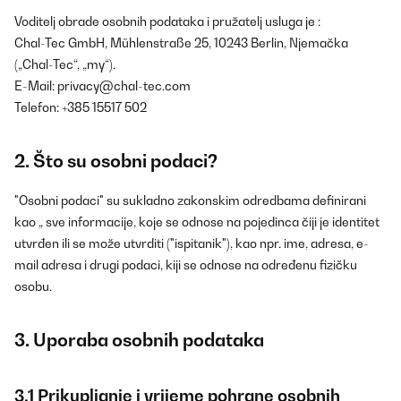
Voditelj obrade osobnih podataka i pružatelj usluga je :
Chal-Tec GmbH, Mühlenstraße 25, 10243 Berlin, Njemačka
(„Chal-Tec“, „my“).
E-Mail:
privacy@chal-tec.com
Telefon: +385 15517 502
2. Što su osobni podaci?
"Osobni podaci" su sukladno zakonskim odredbama definirani
kao „ sve informacije, koje se odnose na pojedinca čiji je identitet
utvrđen ili se može utvrditi ("ispitanik"), kao npr. ime, adresa, e-
mail adresa i drugi podaci, kiji se odnose na određenu fizičku
osobu.
3. Uporaba osobnih podataka
3.1 Prikupljanje i vrijeme pohrane osobnih