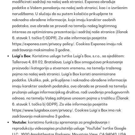
modificirati sadržaji na našoj web stranici. Exponea obrađuje
podatke o Vašem ponašanju na našoj web stranici, kao i o izvršenim
narudžbama. U slučaju da su putem kolačića prikupljene te
naknadno obrađene informacije, koje imaju karakter osobnih
podataka, ova obrada se provodi na temelju našeg legitimnog
interesa za optimiziranu prezentaciju i sadržaj naše stranice (članak
6. stavak 1. točka f) GDPR). Za više informacija posjetite
https://exponea.com/privacy-policy/
. Cookies Exponea imaju rok
zadržavanja maksimalno 3 godine.
Luigi´s Box
: Koristimo usluge tvrtke Luigi's Box, s.r.o., sa sjedištem:
Tallerova 4, 811 02, Bratislava. Luigi's Box omogućava prikazivanje
proizvoda i kategorija u stvarnom vremenu, na temelju traženog
pojma na našoj web stranici. Luigi's Box koristi anonimizirane
podatke. Ukoliko, pak, prikupljene i naknadno obrađene informacije
imaju karakter osobnih podataka, ova obrada se provodi na temelju
pružanja usluga informacijskog društva, radi uvođenja predugovornih
odnosa, na temelju Vašeg zahtjeva unosom pojma u tražilicu (Članak
6. stavak 1. točka b) GDPR). Za više informacija posjetite
https://www.luigisbox.com/privacy/
. Cookies Luigi´s Box ima rok
zadržavanja maksimalno 3 godine.
Youtube
: koristimo funkciju spremanja za pregledavanje i
reprodukciju videozapisa pružatelja usluge "YouTube" tvrtke Google
LLC., 1600 Amphitheatre Parkway, Mountain View, CA 94043, USA