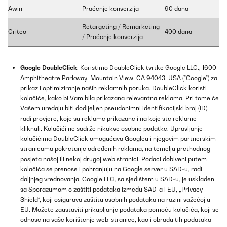
Awin
Praćenje konverzija
90 dana
Retargeting / Remarketing
Criteo
400 dana
/ Praćenje konverzija
Google DoubleClick
: Koristimo DoubleClick tvrtke Google LLC., 1600
Amphitheatre Parkway, Mountain View, CA 94043, USA ("Google") za
prikaz i optimiziranje naših reklamnih poruka. DoubleClick koristi
kolačiće, kako bi Vam bila prikazana relevantna reklama. Pri tome će
Vašem uređaju biti dodijeljen pseudonimni identifikacijski broj (ID),
radi provjere, koje su reklame prikazane i na koje ste reklame
kliknuli. Kolačići ne sadrže nikakve osobne podatke. Upravljanje
kolačićima DoubleClick omogućava Googleu i njegovim partnerskim
stranicama pokretanje određenih reklama, na temelju prethodnog
posjeta našoj ili nekoj drugoj web stranici. Podaci dobiveni putem
kolačića se prenose i pohranjuju na Google server u SAD-u, radi
daljnjeg vrednovanja. Google LLC, sa sjedištem u SAD-u, je usklađen
sa Sporazumom o zaštiti podataka između SAD-a i EU, „Privacy
Shield“, koji osigurava zaštitu osobnih podataka na razini važećoj u
EU. Možete zaustaviti prikupljanje podataka pomoću kolačića, koji se
odnose na vaše korištenje web-stranice, kao i obradu tih podataka