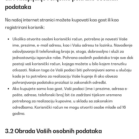
podataka
Na našoj internet stranici možete kupovati kao gost ili kao
registrirani korisnik:
Ukoliko otvorite osobni korisnički račun, potrebno je navesti Vaše
ime, prezime, e-mail adresu, kao i Vašu adresu te lozinku. Navođenje
oslovljavanja ili telefonskog broja je, stoga, dobrovoljno i služi za
jednostavniju isporuke robe. Pohrana osobnih podataka traje sve dok
postoji vaš korisnički račun, kojega možete u bilo kojem trenutku
otkazati. Nakon toga će Vaši podaci biti pohranjivani samo u slučaju
kada je to potrebno za realizaciju Vaše kupnje ili ako obveza
pohranjivanja podataka proizlazi iz zakonskih odredbi.
Ako kupujete samo kao gost, Vaši podaci (ime i prezime, adresa e-
pošte, adresa, telefonski broj) bit će zadržani tijekom vremena
potrebnog za realizaciju kupovine, u skladu sa zakonskim
odredbama. Korisnički račun ne mogu otvoriti osobe mlađe od 16
godina.
3.2 Obrada Vaših osobnih podataka