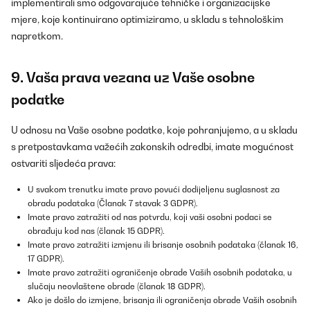
implementirali smo odgovarajuće tehničke i organizacijske
mjere, koje kontinuirano optimiziramo, u skladu s tehnološkim
napretkom.
9. Vaša prava vezana uz Vaše osobne
podatke
U odnosu na Vaše osobne podatke, koje pohranjujemo, a u skladu
s pretpostavkama važećih zakonskih odredbi, imate mogućnost
ostvariti sljedeća prava:
U svakom trenutku imate pravo povući dodijeljenu suglasnost za
obradu podataka (Članak 7 stavak 3 GDPR).
Imate pravo zatražiti od nas potvrdu, koji vaši osobni podaci se
obrađuju kod nas (članak 15 GDPR).
Imate pravo zatražiti izmjenu ili brisanje osobnih podataka (članak 16,
17 GDPR).
Imate pravo zatražiti ograničenje obrade Vaših osobnih podataka, u
slučaju neovlaštene obrade (članak 18 GDPR).
Ako je došlo do izmjene, brisanja ili ograničenja obrade Vaših osobnih