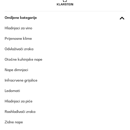
Omiljene kategorije
Hladnjaci za vino
Prijenosne klime
Odvlaživači zraka
Otočne kuhinjske nape
Nape dimnjaci
Infracrvene grijalice
Ledomati
Hladnjaci za piće
Rashlađivači zraka
Zidne nape