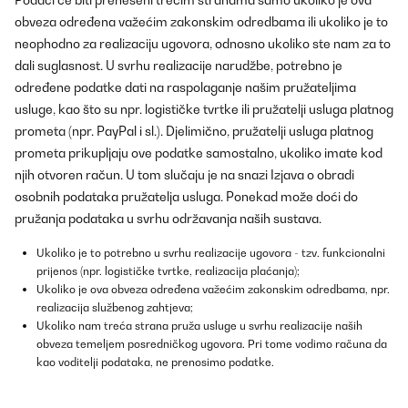
Podaci će biti preneseni trećim stranama samo ukoliko je ova
obveza određena važećim zakonskim odredbama ili ukoliko je to
neophodno za realizaciju ugovora, odnosno ukoliko ste nam za to
dali suglasnost. U svrhu realizacije narudžbe, potrebno je
određene podatke dati na raspolaganje našim pružateljima
usluge, kao što su npr. logističke tvrtke ili pružatelji usluga platnog
prometa (npr. PayPal i sl.). Djelimično, pružatelji usluga platnog
prometa prikupljaju ove podatke samostalno, ukoliko imate kod
njih otvoren račun. U tom slučaju je na snazi Izjava o obradi
osobnih podataka pružatelja usluga. Ponekad može doći do
pružanja podataka u svrhu održavanja naših sustava.
Ukoliko je to potrebno u svrhu realizacije ugovora - tzv. funkcionalni
prijenos (npr. logističke tvrtke, realizacija plaćanja);
Ukoliko je ova obveza određena važećim zakonskim odredbama, npr.
realizacija službenog zahtjeva;
Ukoliko nam treća strana pruža usluge u svrhu realizacije naših
obveza temeljem posredničkog ugovora. Pri tome vodimo računa da
kao voditelji podataka, ne prenosimo podatke.