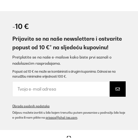
-10 €
Prijavite se na naše newslettere i ostvarite
popust od 10 €* na sljedeću kupovinu!
Pretplatite se na naše e-mailove kako biste prvi saznali o
nadolazećim rasprodajama.
Popust od 10 € ne može se kombinirati s drugim kuponima. Odnosi se na
narudžbu minimalne vrijednosti 100 €.
Obrada osobnih podataka
Odjavu možete izvršiti u bilo kojem trenutku putem poveznice u podnožju bilo koje
e-pošte ili nam pišite na
privacy@chal-tec.com
.