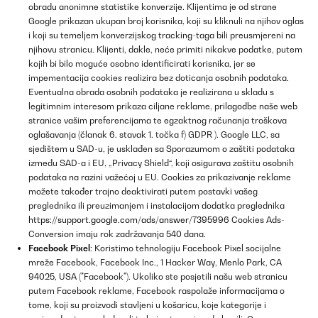
obradu anonimne statistike konverzije. Klijentima je od strane
Google prikazan ukupan broj korisnika, koji su kliknuli na njihov oglas
i koji su temeljem konverzijskog tracking-taga bili preusmjereni na
njihovu stranicu. Klijenti, dakle, neće primiti nikakve podatke, putem
kojih bi bilo moguće osobno identificirati korisnika, jer se
impementacija cookies realizira bez doticanja osobnih podataka.
Eventualna obrada osobnih podataka je realizirana u skladu s
legitimnim interesom prikaza ciljane reklame, prilagodbe naše web
stranice vašim preferencijama te egzaktnog računanja troškova
oglašavanja (članak 6. stavak 1. točka f) GDPR ). Google LLC, sa
sjedištem u SAD-u, je usklađen sa Sporazumom o zaštiti podataka
između SAD-a i EU, „Privacy Shield“, koji osigurava zaštitu osobnih
podataka na razini važećoj u EU. Cookies za prikazivanje reklame
možete također trajno deaktivirati putem postavki vašeg
preglednika ili preuzimanjem i instalacijom dodatka preglednika
https://support.google.com/ads/answer/7395996
Cookies Ads-
Conversion imaju rok zadržavanja 540 dana.
Facebook Pixel
: Koristimo tehnologiju Facebook Pixel socijalne
mreže Facebook, Facebook Inc., 1 Hacker Way, Menlo Park, CA
94025, USA ("Facebook"). Ukoliko ste posjetili našu web stranicu
putem Facebook reklame, Facebook raspolaže informacijama o
tome, koji su proizvodi stavljeni u košaricu, koje kategorije i