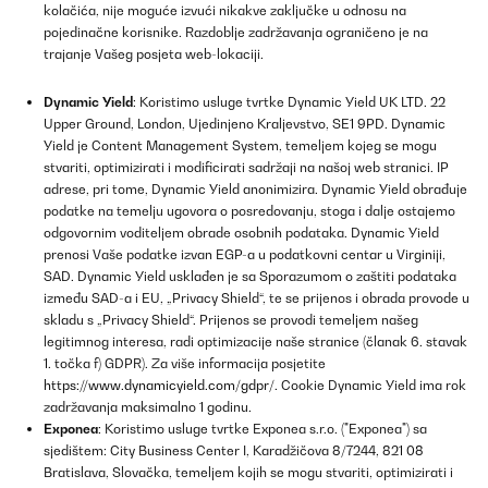
kolačića, nije moguće izvući nikakve zaključke u odnosu na
pojedinačne korisnike. Razdoblje zadržavanja ograničeno je na
trajanje Vašeg posjeta web-lokaciji.
Dynamic Yield
: Koristimo usluge tvrtke Dynamic Yield UK LTD. 22
Upper Ground, London, Ujedinjeno Kraljevstvo, SE1 9PD. Dynamic
Yield je Content Management System, temeljem kojeg se mogu
stvariti, optimizirati i modificirati sadržaji na našoj web stranici. IP
adrese, pri tome, Dynamic Yield anonimizira. Dynamic Yield obrađuje
podatke na temelju ugovora o posredovanju, stoga i dalje ostajemo
odgovornim voditeljem obrade osobnih podataka. Dynamic Yield
prenosi Vaše podatke izvan EGP-a u podatkovni centar u Virginiji,
SAD. Dynamic Yield usklađen je sa Sporazumom o zaštiti podataka
između SAD-a i EU, „Privacy Shield“, te se prijenos i obrada provode u
skladu s „Privacy Shield“. Prijenos se provodi temeljem našeg
legitimnog interesa, radi optimizacije naše stranice (članak 6. stavak
1. točka f) GDPR). Za više informacija posjetite
https://www.dynamicyield.com/gdpr/
. Cookie Dynamic Yield ima rok
zadržavanja maksimalno 1 godinu.
Exponea
: Koristimo usluge tvrtke Exponea s.r.o. ("Exponea") sa
sjedištem: City Business Center I, Karadžičova 8/7244, 821 08
Bratislava, Slovačka, temeljem kojih se mogu stvariti, optimizirati i