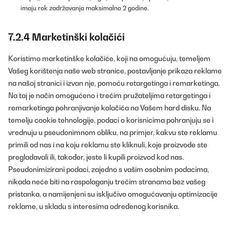
imaju rok zadržavanja maksimalno 2 godine.
7.2.4 Marketinški kolačići
Koristimo marketinške kolačiće, koji na omogućuju, temeljem
Vašeg korištenja naše web stranice, postavljanje prikaza reklame
na našoj stranici i izvan nje, pomoću retargetinga i remarketinga.
Na taj je način omogućeno i trećim pružateljima retargetinga i
remarketinga pohranjivanje kolačića na Vašem hard disku. Na
temelju cookie tehnologije, podaci o korisnicima pohranjuju se i
vrednuju u pseudonimnom obliku, na primjer, kakvu ste reklamu
primili od nas i na koju reklamu ste kliknuli, koje proizvode ste
pregladavali ili, također, jeste li kupili proizvod kod nas.
Pseudonimizirani podaci, zajedno s vašim osobnim podacima,
nikada neće biti na raspolaganju trećim stranama bez vašeg
pristanka, a namijenjeni su isključivo omogućavanju optimizacije
reklame, u skladu s interesima određenog korisnika.