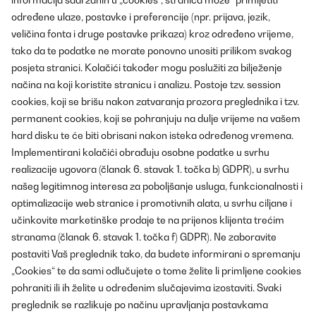
informacija sadržanih u „cookies“, stranica može "primijetiti"
određene ulaze, postavke i preferencije (npr. prijava, jezik,
veličina fonta i druge postavke prikaza) kroz određeno vrijeme,
tako da te podatke ne morate ponovno unositi prilikom svakog
posjeta stranici. Kolačići također mogu poslužiti za bilježenje
načina na koji koristite stranicu i analizu. Postoje tzv. session
cookies, koji se brišu nakon zatvaranja prozora preglednika i tzv.
permanent cookies, koji se pohranjuju na dulje vrijeme na vašem
hard disku te će biti obrisani nakon isteka određenog vremena.
Implementirani kolačići obrađuju osobne podatke u svrhu
realizacije ugovora (članak 6. stavak 1. točka b) GDPR), u svrhu
našeg legitimnog interesa za poboljšanje usluga, funkcionalnosti i
optimalizacije web stranice i promotivnih alata, u svrhu ciljane i
učinkovite marketinške prodaje te na prijenos klijenta trećim
stranama (članak 6. stavak 1. točka f) GDPR). Ne zaboravite
postaviti Vaš preglednik tako, da budete informirani o spremanju
„Cookies“ te da sami odlučujete o tome želite li primljene cookies
pohraniti ili ih želite u određenim slučajevima izostaviti. Svaki
preglednik se razlikuje po načinu upravljanja postavkama