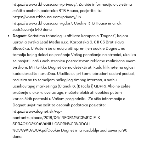
https://www.rtbhouse.com/privacy/. Za više informacija o uvjetima
zaštite osobnih podataka RTB House, posjetite: tu:
https://www.rtbhouse.com/privacy/ in
https://www.rtbhouse.com/gdpr/. Cookie RTB House ima rok
zadržavanja 540 dana.
Dognet
: Koristimo tehnologiju affiliate kampanje "Dognet", kojom
upravlja tvrtka Lead Media s.r.o. Karpatská 6, 811 05 Bratislava,
Slovačka. U Vašem će uređaju biti spremljen cookie Dognet, na
temelju kojeg dolazi do praćenja Vašeg ponašanja na stranici, ukoliko
se posjetili našu web stranicu posredstvom reklame realizirane ovom
tvrtkom. Mi i tvrtka Dognet ćemo detektirati kada kliknete na oglas i
kada obradite narudžbu. Ukoliko su pri tome obrađeni osobni podaci,
realizira se to temeljem našeg legitimnog interesa, u svrhu
učinkovitijeg marketinga (Članak 6. (1) točla f) GDPR). Ako ne želite
praćenje u okviru ove usluge, možete blokirati cookies putem
korisničkih postavki u Vašem pregledniku. Za više informacija o
Dognet uvjetima zaštite osobnih podataka posjetite:
https://www.dognet.sk/wp-
content/uploads/2018/06/INFORM%C3%81CIE-K-
SPRAC%C3%9AVANIU-OSOBN%C3%9DCH-
%C3%9ADAJOV.pdf
Cookie Dognet ima razdoblje zadržavanja 90
dana.