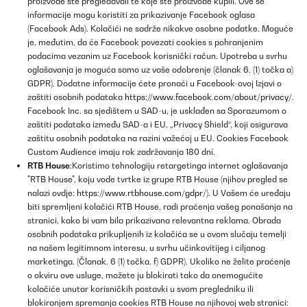
proizvode ste pregledavali te koje ste proizvode kupili. Ove se
informacije mogu koristiti za prikazivanje Facebook oglasa
(Facebook Ads). Kolačići ne sadrže nikakve osobne podatke. Moguće
je, međutim, da će Facebook povezati cookies s pohranjenim
podacima vezanim uz Facebook korisnički račun. Upotreba u svrhu
oglašavanja je moguća samo uz vaše odobrenje (članak 6. (1) točka a)
GDPR). Dodatne informacije ćete pronaći u Facebook-ovoj Izjavi o
zaštiti osobnih podataka
https://www.facebook.com/about/privacy/
.
Facebook Inc. sa sjedištem u SAD-u, je usklađen sa Sporazumom o
zaštiti podataka između SAD-a i EU, „Privacy Shield“, koji osigurava
zaštitu osobnih podataka na razini važećoj u EU. Cookies Facebook
Custom Audience imaju rok zadržavanja 180 dní.
RTB House
:Koristimo tehnologiju retargetinga internet oglašavanja
"RTB House", koju vode tvrtke iz grupe RTB House (njihov pregled se
nalazi ovdje:
https://www.rtbhouse.com/gdpr/
). U Vašem će uređaju
biti spremljeni kolačići RTB House, radi praćenja vašeg ponašanja na
stranici, kako bi vam bila prikazivana relevantna reklama. Obrada
osobnih podataka prikupljenih iz kolačića se u ovom slučaju temelji
na našem legitimnom interesu, u svrhu učinkovitijeg i ciljanog
marketinga. (Članak. 6 (1) točka. f) GDPR). Ukoliko ne želite praćenje
o okviru ove usluge, možete ju blokirati tako da onemogućite
kolačiće unutar korisničkih postavki u svom pregledniku ili
blokiranjem spremanja cookies RTB House na njihovoj web stranici: