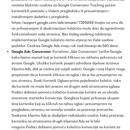
možete blokirati cookies za Google Conversion-Tracking putem
korisničkih postavki u Vašem pregledniku ili preuzimanjem i
instaliranjem dodatka u preglednik:
https://support.google.com/ads/answer/7395996
Imajte na umu da
ne prihvaćanjem ili deaktivacijom kolačića može doći do ograničenja
funkcionalnosti naše stranice. Bez Vašeg osobnog odobrenja,
implementacija Google kolačića nema utjecaj na Vaše osobne
podatke. Cookies Google Ads imaju rok zadržavanja do 540 dana.
Google Ads-Conversion
: Koristimo „Ads-Conversion“ tvrtke Google,
kako bismo saznali koji je korisnik kliknuo na reklamu pokrenutu od
strane Google. Ukoliko korisnik posjeti određene dijelove stranice
klijenta Ads, dok je cookie još uvijek važeći, Google i ovaj klijent mogu
prepoznati da je korisnik kliknuo na oglas i da je bio preusmjeren na
ovu stranicu. Svaki korisnik Oglasa prima pojedinačni kolačić, tako
da korisnik ne može biti praćen na drugim web stranicama oglasa.
Podaci dobiveni pomoću kolačića konverzije koriste se za obradu
anonimne statistike konverzije. Googleov kupac prikazuje ukupan
broj korisnika koji su kliknuli na njihov oglas i preusmjereni na
pregledanu stranicu na temelju oznake za praćenje pretvorbe.
Svakome klijentu Ads je dodijeljen individualni cookie, kako praćenje
korisnika na stranicama drugih klijenata Ads ne bi bilo
moguće.Podaci dobiveni pomoću kolačića konverzije se koriste za