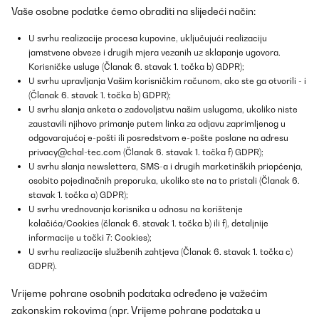
Vaše osobne podatke ćemo obraditi na slijedeći način:
U svrhu realizacije procesa kupovine, uključujući realizaciju
jamstvene obveze i drugih mjera vezanih uz sklapanje ugovora.
Korisničke usluge (Članak 6. stavak 1. točka b) GDPR);
U svrhu upravljanja Vašim korisničkim računom, ako ste ga otvorili - i
(Članak 6. stavak 1. točka b) GDPR);
U svrhu slanja anketa o zadovoljstvu našim uslugama, ukoliko niste
zaustavili njihovo primanje putem linka za odjavu zaprimljenog u
odgovarajućoj e-pošti ili posredstvom e-pošte poslane na adresu
privacy@chal-tec.com
(Članak 6. stavak 1. točka f) GDPR);
U svrhu slanja newslettera, SMS-a i drugih marketinških priopćenja,
osobito pojedinačnih preporuka, ukoliko ste na to pristali (Članak 6.
stavak 1. točka a) GDPR);
U svrhu vrednovanja korisnika u odnosu na korištenje
kolačića/Cookies (članak 6. stavak 1. točka b) ili f), detaljnije
informacije u točki 7: Cookies);
U svrhu realizacije službenih zahtjeva (Članak 6. stavak 1. točka c)
GDPR).
Vrijeme pohrane osobnih podataka određeno je važećim
zakonskim rokovima (npr. Vrijeme pohrane podataka u