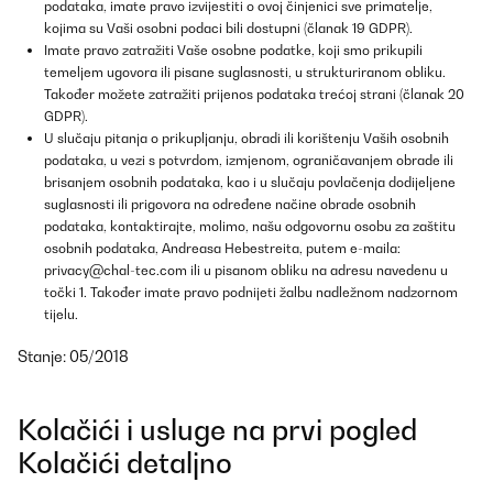
podataka, imate pravo izvijestiti o ovoj činjenici sve primatelje,
kojima su Vaši osobni podaci bili dostupni (članak 19 GDPR).
Imate pravo zatražiti Vaše osobne podatke, koji smo prikupili
temeljem ugovora ili pisane suglasnosti, u strukturiranom obliku.
Također možete zatražiti prijenos podataka trećoj strani (članak 20
GDPR).
U slučaju pitanja o prikupljanju, obradi ili korištenju Vaših osobnih
podataka, u vezi s potvrdom, izmjenom, ograničavanjem obrade ili
brisanjem osobnih podataka, kao i u slučaju povlačenja dodijeljene
suglasnosti ili prigovora na određene načine obrade osobnih
podataka, kontaktirajte, molimo, našu odgovornu osobu za zaštitu
osobnih podataka, Andreasa Hebestreita, putem e-maila:
privacy@chal-tec.com
ili u pisanom obliku na adresu navedenu u
točki 1. Također imate pravo podnijeti žalbu nadležnom nadzornom
tijelu.
Stanje: 05/2018
Kolačići i usluge na prvi pogled
Kolačići detaljno