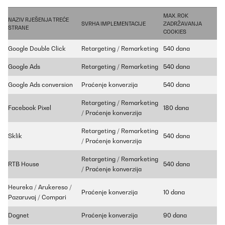
MAX. ROK
NAZIV RJEŠENJA TREĆE
SVRHA IMPLEMENTACIJE
ZADRŽAVANJA
STRANE
COOKIES
Google Double Click
Retargeting / Remarketing
540 dana
Google Ads
Retargeting / Remarketing
540 dana
Google Ads conversion
Praćenje konverzija
540 dana
Retargeting / Remarketing
Facebook Pixel
180 dana
/ Praćenje konverzija
Retargeting / Remarketing
Sklik
540 dana
/ Praćenje konverzija
Retargeting / Remarketing
RTB House
540 dana
/ Praćenje konverzija
Heureka / Arukereso /
Praćenje konverzija
10 dana
Pazaruvaj / Compari
Dognet
Praćenje konverzija
90 dana