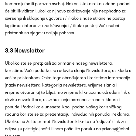
komercijalne ili porezne svrhe). Nakon isteka roka, odobni podaci
će biti likvidirani, ukoliko njihovo zadržavanje nije neophodno za
izvršenje ili sklapanje ugovora i / ili ako s naše strane ne postoji
legitiman interes za zadržavanje i / ili ako postoji Vaš osobni
pristanak za njegovu daljnju pohranu.
3.3 Newsletter
Ukoliko ste se pretplatili za primanje našeg newslettera,
koristimo Vaše podatke za redovito slanje Newslettera, u skladu s
vašim pristankom. Osim toga obrađujemo i koristimo informacije
(naziv newslettera, kategorija newslettera, vrijeme slanja i
vrijeme otvaranja) te bilježimo vrijeme kliknuća na određeni link u
okviru newslettera, u svrhu slanja personalizirane reklame i
ponude. Podaci koje unesete, kao i podaci vašeg korisničkog
računa koriste se za prezentaciju individualnih ponuda i reklama.
Ukoliko ne želite primati Newsletter, kliknite na "odjava" (link za
odjavu) u pristigloj pošti ili nam pošaljite poruku na
privacy@chal-