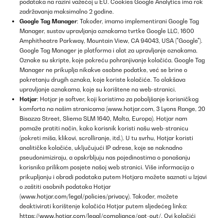
podataka na razini važećoj u EU. Cookies Google Analytics ima rok
zadržavanja maksimalno 2 godine.
Google Tag Manager
: Također, imamo implementirani Google Tag
Manager, sustav upravljanja oznakama tvrtke Google LLC, 1600
Amphitheatre Parkway, Mountain View, CA 94043, USA ("Google").
Google Tag Manager je platforma i alat za upravljanje oznakama.
Oznake su skripte, koje pokreću pohranjivanje kolačića. Google Tag
Manager ne prikuplja nikakve osobne podatke, već se brine o
pokretanju drugih oznaka, koje koriste kolačiće. To olakšava
upravljanje oznakama, koje su korištene na web-stranici.
Hotjar
: Hotjar je softver, koji koristimo za poboljšanje korisničkog
komforta na našim stranicama (www.hotjar.com, 3 Lyons Range, 20
Bisazza Street, Sliema SLM 1640, Malta, Europa). Hotjar nam
pomaže pratiti način, kako korisnik koristi našu web-stranicu
(pokreti miša, klikovi, scrolliranje, itd.). U tu svrhu, Hotjar koristi
analitičke kolačiće, uključujući IP adrese, koje se naknadno
pseudonimiziraju, a opskrbljuju nas pojedinostima o ponašanju
korisnika prilikom posjete našoj web stranici. Više informacija o
prikupljanju i obradi podataka putem Hotjara možete saznati u Izjavi
o zaštiti osobnih podataka Hotjar
(
www.hotjar.com/legal/policies/privacy
). Također, možete
deaktivirati korištenje kolačića Hotjar putem sljedećeg linka:
https://www.hotjar.com/legal/compliance/opt-out/
. Ovi kolačići