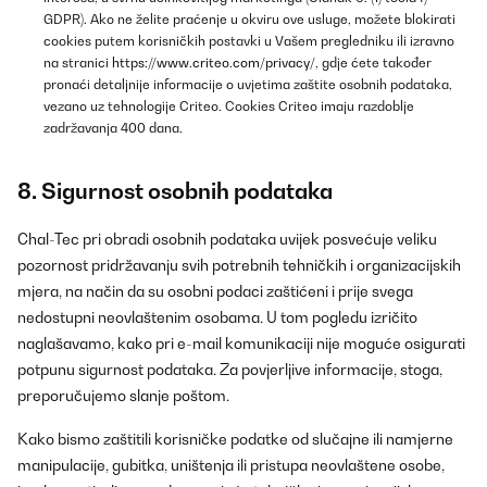
GDPR). Ako ne želite praćenje u okviru ove usluge, možete blokirati
cookies putem korisničkih postavki u Vašem pregledniku ili izravno
na stranici
https://www.criteo.com/privacy/
, gdje ćete također
pronaći detaljnije informacije o uvjetima zaštite osobnih podataka,
vezano uz tehnologije Criteo. Cookies Criteo imaju razdoblje
zadržavanja 400 dana.
8. Sigurnost osobnih podataka
Chal-Tec pri obradi osobnih podataka uvijek posvećuje veliku
pozornost pridržavanju svih potrebnih tehničkih i organizacijskih
mjera, na način da su osobni podaci zaštićeni i prije svega
nedostupni neovlaštenim osobama. U tom pogledu izričito
naglašavamo, kako pri e-mail komunikaciji nije moguće osigurati
potpunu sigurnost podataka. Za povjerljive informacije, stoga,
preporučujemo slanje poštom.
Kako bismo zaštitili korisničke podatke od slučajne ili namjerne
manipulacije, gubitka, uništenja ili pristupa neovlaštene osobe,