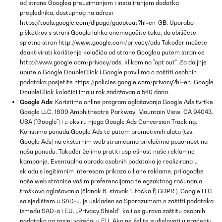
od strane Googlea preuzimanjem i instaliranjem dodatka
preglednika, dostupnog na adresi
https://tools.google.com/dlpage/gaoptout?hl=en-GB
. Uporabo
piškotkov s strani Googla lahko onemogočite tako, da obiščete
spletno stran
http://www.google.com/privacy/ads
Također možete
deaktivirati korištenje kolačića od strane Googlea putem stranice
http://www.google.com/privacy/ads, klikom na "opt out". Za daljnje
upute o Google DoubleClick i Google pravilima o zaštiti osobnih
podataka posjetite
https://policies.google.com/privacy?hl=en
. Google
DoubleClick kolačići imaju rok zadržavanja 540 dana.
Google Ads
: Koristimo online program oglašavanja Google Ads tvrtke
Google LLC, 1600 Amphitheatre Parkway, Mountain View, CA 94043,
USA ("Google") i u okviru njega Google Ads Conversion Tracking.
Koristimo ponudu Google Ads te putem promotivnih alata (tzv.
Google Ads) na eksternim web stranicama privlačimo pozornost na
našu ponudu. Također želimo pratiti uspješnost naše reklamne
kampanje. Eventualna obrada osobnih podataka je realizirana u
skladu s legitimnim interesom prikaza ciljane reklame, prilagodbe
naše web stranice vašim preferencijama te egzaktnog računanja
troškova oglašavanja (članak 6. stavak 1. točka f) GDPR ). Google LLC,
sa sjedištem u SAD-u, je usklađen sa Sporazumom o zaštiti podataka
između SAD-a i EU, „Privacy Shield“, koji osigurava zaštitu osobnih
podataka na razini važećoj u EU. Ako ne želite sudjelovati u praćenju,