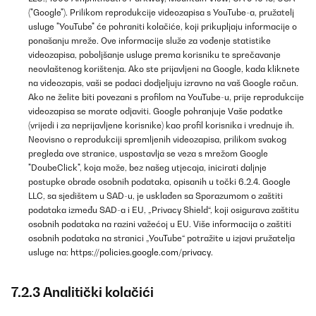
("Google"). Prilikom reprodukcije videozapisa s YouTube-a, pružatelj
usluge "YouTube" će pohraniti kolačiće, koji prikupljaju informacije o
ponašanju mreže. Ove informacije služe za vođenje statistike
videozapisa, poboljšanje usluge prema korisniku te sprečavanje
neovlaštenog korištenja. Ako ste prijavljeni na Google, kada kliknete
na videozapis, vaši se podaci dodjeljuju izravno na vaš Google račun.
Ako ne želite biti povezani s profilom na YouTube-u, prije reprodukcije
videozapisa se morate odjaviti. Google pohranjuje Vaše podatke
(vrijedi i za neprijavljene korisnike) kao profil korisnika i vrednuje ih.
Neovisno o reprodukciji spremljenih videozapisa, prilikom svakog
pregleda ove stranice, uspostavlja se veza s mrežom Google
"DoubeClick", koja može, bez našeg utjecaja, inicirati daljnje
postupke obrade osobnih podataka, opisanih u točki 6.2.4. Google
LLC, sa sjedištem u SAD-u, je usklađen sa Sporazumom o zaštiti
podataka između SAD-a i EU, „Privacy Shield“, koji osigurava zaštitu
osobnih podataka na razini važećoj u EU. Više informacija o zaštiti
osobnih podataka na stranici „YouTube“ potražite u izjavi pružatelja
usluge na:
https://policies.google.com/privacy
.
7.2.3 Analitički kolačići