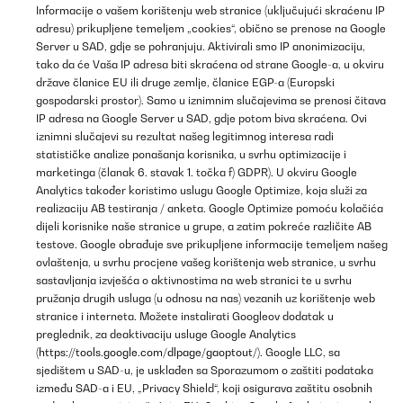
Informacije o vašem korištenju web stranice (uključujući skraćenu IP
adresu) prikupljene temeljem „cookies“, obično se prenose na Google
Server u SAD, gdje se pohranjuju. Aktivirali smo IP anonimizaciju,
tako da će Vaša IP adresa biti skraćena od strane Google-a, u okviru
države članice EU ili druge zemlje, članice EGP-a (Europski
gospodarski prostor). Samo u iznimnim slučajevima se prenosi čitava
IP adresa na Google Server u SAD, gdje potom biva skraćena. Ovi
iznimni slučajevi su rezultat našeg legitimnog interesa radi
statističke analize ponašanja korisnika, u svrhu optimizacije i
marketinga (članak 6. stavak 1. točka f) GDPR). U okviru Google
Analytics također koristimo uslugu Google Optimize, koja služi za
realizaciju AB testiranja / anketa. Google Optimize pomoću kolačića
dijeli korisnike naše stranice u grupe, a zatim pokreće različite AB
testove. Google obrađuje sve prikupljene informacije temeljem našeg
ovlaštenja, u svrhu procjene vašeg korištenja web stranice, u svrhu
sastavljanja izvješća o aktivnostima na web stranici te u svrhu
pružanja drugih usluga (u odnosu na nas) vezanih uz korištenje web
stranice i interneta. Možete instalirati Googleov dodatak u
preglednik, za deaktivaciju usluge Google Analytics
(
https://tools.google.com/dlpage/gaoptout/
). Google LLC, sa
sjedištem u SAD-u, je usklađen sa Sporazumom o zaštiti podataka
između SAD-a i EU, „Privacy Shield“, koji osigurava zaštitu osobnih