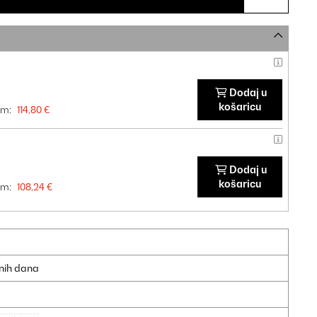
Dodaj u
košaricu
om:
114,80 €
Dodaj u
košaricu
om:
108,24 €
dnih dana