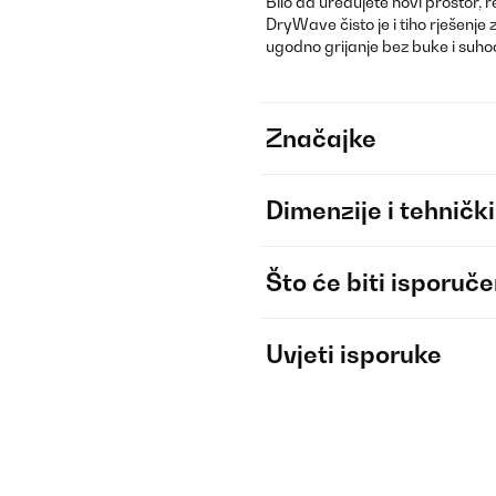
Bilo da uređujete novi prostor, r
DryWave čisto je i tiho rješenje 
ugodno grijanje bez buke i suho
Značajke
Dimenzije i tehnički
Što će biti isporuč
Uvjeti isporuke