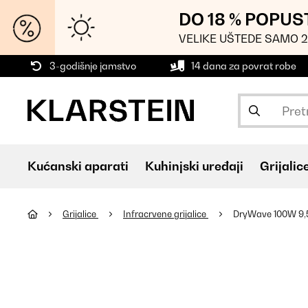
DO 18 % POPUS
VELIKE UŠTEDE SAMO 2
3-godišnje jamstvo
14 dana za povrat robe
Kućanski aparati
Kuhinjski uređaji
Grijalic
Grijalice
Infracrvene grijalice
DryWave 100W 9,5