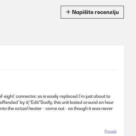
Napišite recenziju
f-eight’ connector, so is easily replaced.I’m just about to
‘offended’ by it)*Edit*Sadly, this unit lasted around an hour
into the actual heater - came out - as though it was never
Prevedi