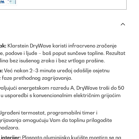
ak:
Klarstein DryWave koristi infracrveno zračenje
e, podove i ljude – baš poput sunčeve topline. Rezultat
ina bez isušenog zraka i bez vrtloga prašine.
a:
Već nakon 2–3 minute uređaj odašilje osjetnu
 faze prethodnog zagrijavanja.
ljujući energetskom razredu A, DryWave troši do 50
 u usporedbi s konvencionalnim električnim grijaćim
građeni termostat, programabilni timer i
rijavanja omogućuju Vam da toplinu prilagodite
nadzora.
interijer:
Plosnato aluminijsko kućište montira se na