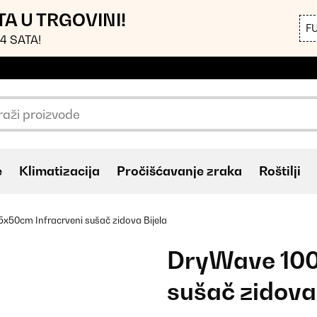
TA U TRGOVINI!
F
4 SATA!
e
Klimatizacija
Pročišćavanje zraka
Roštilji
x50cm Infracrveni sušač zidova Bijela
DryWave 100
sušač zidova 