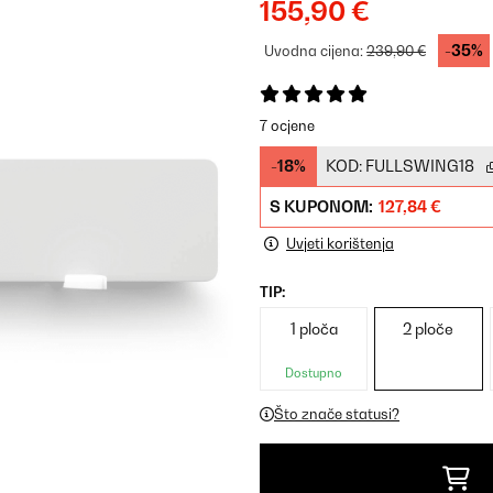
155,90 €
-35%
Uvodna cijena:
239,90 €
7 ocjene
-18%
KOD:
FULLSWING18
S KUPONOM:
127,84 €
Uvjeti korištenja
TIP:
1 ploča
2 ploče
Dostupno
Što znače statusi?