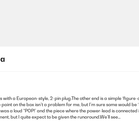
ja
s with a European-style, 2-pin plug.The other end is a simple ‘figure-o
The paint on the box isn’t a problem for me, but I’m sure some would be 
ere was a loud *POP!’ and the piece where the power-lead is connected 
ent, but I quite expect to be given the runaround.We’ll see…