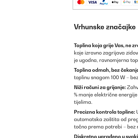
Vrhunske značajke
Toplina koja grije Vas, ne zr
koje izravno zagrijava zidov
je ugodna, ravnomjerna topl
Toplina odmah, bez čekanj
toplinu snagom 100 W – bez
Niži računi za grijanje:
Zahva
% manje električne energije
tijelima.
Precizna kontrola topline:
U
automatska zaštita od preg
točno prema potrebi – bez 
Diskretno ugrađeno u svaki 