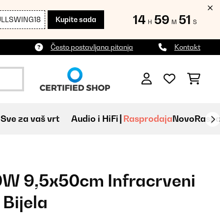
14
59
50
ULLSWING18
Kupite sada
H
M
S
Često postavljana pitanja
Kontakt
Sve za vaš vrt
Audio i HiFi
Rasprodaja
Novo
Raspa
W 9,5x50cm Infracrveni
Bijela