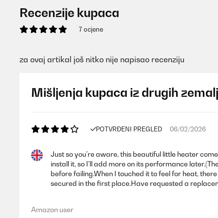
Recenzije kupaca
7 ocjene
za ovaj artikal još nitko nije napisao recenziju
Mišljenja kupaca iz drugih zemal
POTVRĐENI PREGLED
06/02/2026
Just so you’re aware, this beautiful little heater come
install it, so I’ll add more on its performance later.(
before failing.When I touched it to feel for heat, th
secured in the first place.Have requested a replacem
Amazon user