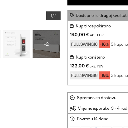
Dostupno i u drugoj kvaliteti
1/7
Kupiti raspakirano
140,00 €
uklj. PDV
+2
FULLSWING18
-18%
S kupon
Kupiti korišteno
132,00 €
uklj. PDV
FULLSWING18
-18%
S kupon
Spremno za dostavu
Vrijeme isporuke: 3 - 4 ra
Povrat u 14 dana