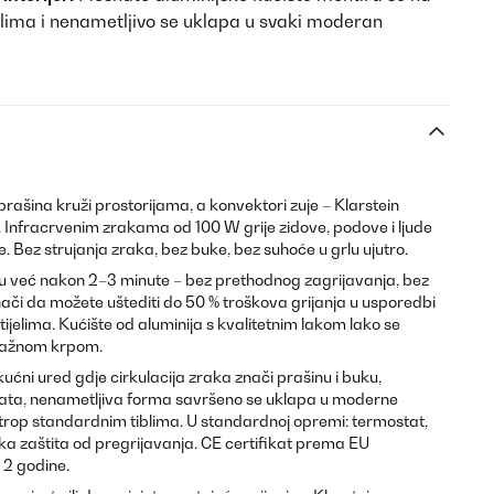
iblima i nenametljivo se uklapa u svaki moderan
 prašina kruži prostorijama, a konvektori zuje – Klarstein
 Infracrvenim zrakama od 100 W grije zidove, podove i ljude
e. Bez strujanja zraka, bez buke, bez suhoće u grlu ujutro.
nu već nakon 2–3 minute – bez prethodnog zagrijavanja, bez
ači da možete uštediti do 50 % troškova grijanja u usporedbi
tijelima. Kućište od aluminija s kvalitetnim lakom lako se
vlažnom krpom.
ućni ured gdje cirkulacija zraka znači prašinu i buku,
nata, nenametljiva forma savršeno se uklapa u moderne
li strop standardnim tiblima. U standardnoj opremi: termostat,
a zaštita od pregrijavanja. CE certifikat prema EU
2 godine.