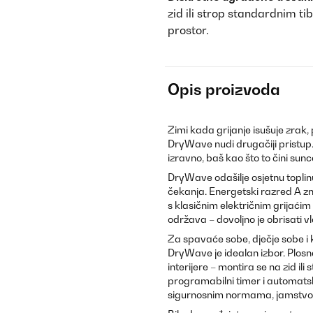
zid ili strop standardnim t
prostor.
Opis proizvoda
Zimi kada grijanje isušuje zrak,
DryWave nudi drugačiji pristup.
izravno, baš kao što to čini sunc
DryWave odašilje osjetnu topli
čekanja. Energetski razred A zn
s klasičnim električnim grijaćim 
održava – dovoljno je obrisati 
Za spavaće sobe, dječje sobe i k
DryWave je idealan izbor. Plos
interijere – montira se na zid i
programabilni timer i automatsk
sigurnosnim normama, jamstvo 