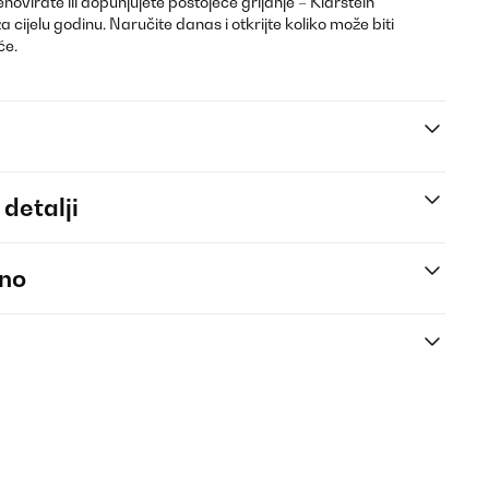
enovirate ili dopunjujete postojeće grijanje – Klarstein
za cijelu godinu. Naručite danas i otkrijte koliko može biti
će.
 detalji
eno