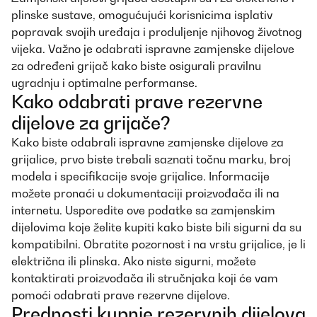
plinske sustave, omogućujući korisnicima isplativ
popravak svojih uređaja i produljenje njihovog životnog
vijeka. Važno je odabrati ispravne zamjenske dijelove
za određeni grijač kako biste osigurali pravilnu
ugradnju i optimalne performanse.
Kako odabrati prave rezervne
dijelove za grijače?
Kako biste odabrali ispravne zamjenske dijelove za
grijalice, prvo biste trebali saznati točnu marku, broj
modela i specifikacije svoje grijalice. Informacije
možete pronaći u dokumentaciji proizvođača ili na
internetu. Usporedite ove podatke sa zamjenskim
dijelovima koje želite kupiti kako biste bili sigurni da su
kompatibilni. Obratite pozornost i na vrstu grijalice, je li
električna ili plinska. Ako niste sigurni, možete
kontaktirati proizvođača ili stručnjaka koji će vam
pomoći odabrati prave rezervne dijelove.
Prednosti kupnje rezervnih dijelova