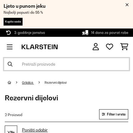
Ljeto u punom jeku
Najbolji popusti do 55 %
Kupite sada
3-godišnje jamstvo
14 dana za povrat robe
Grijalice
Rezervni dijelovi
Rezervni dijelovi
Filter i vrsta
2 Proizvod
Poništi odabir
Ne