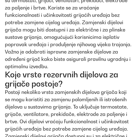
su termostati, grijači, ventilatori, prekidači, elektrode
za paljenje i brtve. Koriste se za vraćanje
funkcionalnosti i učinkovitosti grijaćih uređaja bez
potrebe zamjene cijelog uređaja. Zamjenski dijelovi
grijača mogu biti dostupni i za električne i za plinske
sustave grijanja, omogućujući korisnicima isplativ
popravak uređaja i produljenje njihovog vijeka trajanja.
Važno je odabrati ispravne zamjenske dijelove za
određeni grijač kako biste osigurali pravilnu ugradnju i
optimalnu izvedbu.
Koje vrste rezervnih dijelova za
grijače postoje?
Postoji nekoliko vrsta zamjenskih dijelova grijača koji
se mogu koristiti za zamjenu polomljenih ili istrošenih
dijelova u sustavima grijanja. To uključuje termostate,
grijače, ventilatore, prekidače, elektrode za paljenje i
brtve. Ovi dijelovi vraćaju funkcionalnost i učinkovitost
grijaćih uređaja bez potrebe zamjene cijelog uređaja.
Zamjenski dijelovi grijača dostupni su i za električne i