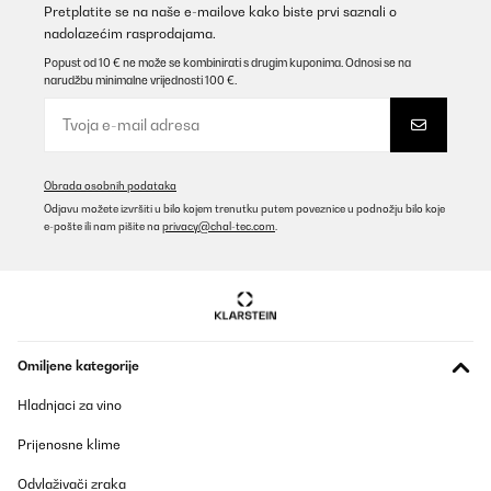
Pretplatite se na naše e-mailove kako biste prvi saznali o
nadolazećim rasprodajama.
Popust od 10 € ne može se kombinirati s drugim kuponima. Odnosi se na
narudžbu minimalne vrijednosti 100 €.
Obrada osobnih podataka
Odjavu možete izvršiti u bilo kojem trenutku putem poveznice u podnožju bilo koje
e-pošte ili nam pišite na
privacy@chal-tec.com
.
Omiljene kategorije
Hladnjaci za vino
Prijenosne klime
Odvlaživači zraka