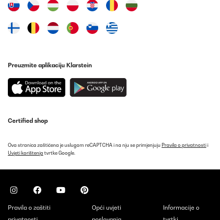
Preuzmite aplikaciju Klarstein
Certified shop
Ova stranica zaštićena je uslugom reCAPTCHA i na nju se primjenjuju
Pravila o privatnosti
i
Uvjeti korištenja
tvrtke Google.
Pravila o zaštiti
Opći uvjeti
Informacije o
privatnosti
poslovanja
tvrtki