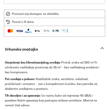
Proizvod nije dostupan na skladištu.
Povrat u 14 dana
Vrhunske značajke
Osvježenje bez klimatizacijskog uređaja:
Protok zraka od 360 m³/h
učinkovito rashlađuje prostorije do 35 m² – bez rashladnog sredstva i
bez kompresora.
Pet uređaja u jednom:
Rashladnik zraka, ventilator, ovlaživač,
pročišćivač i ionizator – sve u kompaktnom kućištu, bez potrebe za
dodatnim uređajima u prostoru.
Tih dovoljno i za spavanje:
Uz razinu buke od najmanje 40 dB(A) i
poseban Način spavanja koji postupno stišava ventilator, Mistral ne
remeti Vaš odmor.