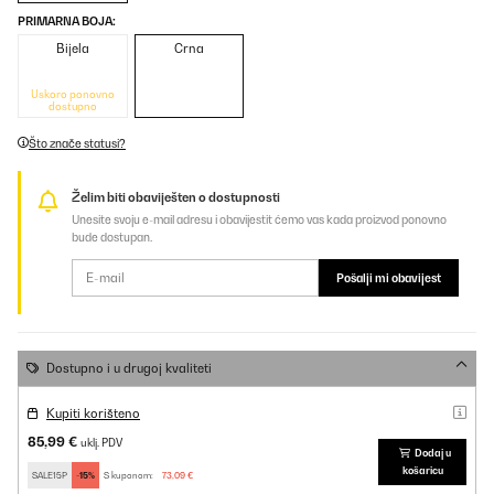
PRIMARNA BOJA:
Bijela
Crna
Uskoro ponovno
dostupno
Što znače statusi?
Želim biti obaviješten o dostupnosti
Unesite svoju e-mail adresu i obavijestit ćemo vas kada proizvod ponovno
bude dostupan.
Pošalji mi obavijest
Dostupno i u drugoj kvaliteti
Kupiti korišteno
85,99 €
uklj. PDV
Dodaj u
košaricu
SALE15P
-15%
S kuponom:
73,09 €