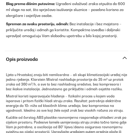
Blag prema dišnim putovima:
Ugrađeni ovlaživač zraka otpušta do 600
ml vlage na sat, što sprječava isušivanje sluznice – posebno korisno za
alergičare i osjetljive osobe.
Spreman za svaku prostoriju, odmah:
Bez instalacije i bez majstora –
priključite uređaj i odmah ga koristite. Kompaktna izvedba i daljinski
upravljač omogućuju Vam slobodnu upotrebu u bilo kojoj prostoriji.
Opis proizvoda
Ljeta u Hrvatskoj znaju biti nemilosrdna – ali skupi klimatizacijski uređaj nije
jedino rješenje. Klarstein Mistral rashlađuje prostorije do 35 m² uz protok
zraka od 360 m³/h, a sve to bez rashladnog sredstva, bez kompresora i
bez ikakve instalacije. Jednostavno ga priključite i odmah osjetite razliku.
Mistral koristi isparavajuće hlađenje – fizikalni proces u kojem voda
isparava i pritom fizički hladi struju zraka. Rezultat: potrošnja električne
energije do 10× niža od klasičnih klima-uređaja, bez kompromisa na
ugodnosti. Idealno za sve koji žele svjež zrak bez visokih računa za struju.
Kućište od čvrstog ABS plastike ravnomjerno raspoređuje ohlađeni zrak po
cijelom prostoru. Podesive lamele usmjeravaju struju zraka točno tamo gdje
Vam je potrebna, a oscilacija od 80° lijevo/desno osigurava ravnomjernu
svježinu po cijeloj prostoriji. Upravljajte uređajem putem prednje ploče ili