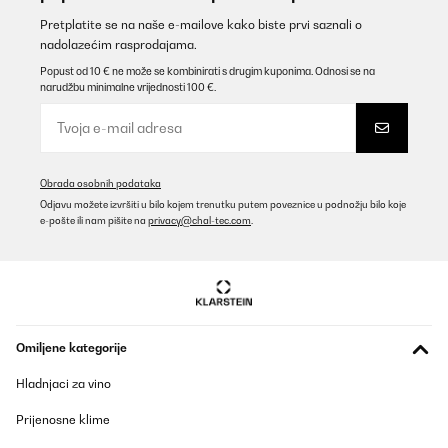
Bulent
Pretplatite se na naše e-mailove kako biste prvi saznali o
nadolazećim rasprodajama.
Prevedi
Popust od 10 € ne može se kombinirati s drugim kuponima. Odnosi se na
narudžbu minimalne vrijednosti 100 €.
POTVRĐENI PREGLED
30/06/2026
Produit design, assez silencieux mais bien efficace
J’avais déjà acheté un excellent déshumidificateur de cette
Obrada osobnih podataka
marque
Odjavu možete izvršiti u bilo kojem trenutku putem poveznice u podnožju bilo koje
Bravo et merci
e-pošte ili nam pišite na
privacy@chal-tec.com
.
Bulent
Prevedi
POTVRĐENI PREGLED
18/07/2025
Omiljene kategorije
Sehr schön und leise, perfekt für die warmen Temperaturen
Hladnjaci za vino
Prijenosne klime
Amazon-Benutzer