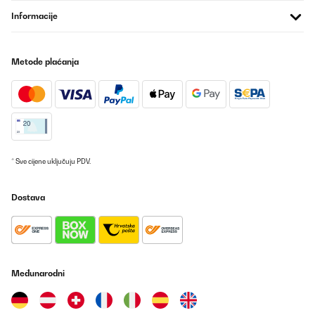
Informacije
POTVRĐENI PREGLED
07/07/2025
Metode plaćanja
das Gerät ist leise und hat den Vorteil, dass es zusätzlich mit
Kühlakkus im Wasser betrieben werden kann. Sie sind dabei.
Habe einen recht großen (30m2), offenen und ungedämmten
Raum. Das Gerät kühlt zwar nur um ca 2 Grad, das reicht aber
schon
Amazon-Benutzer
Prevedi
* Sve cijene uključuju PDV.
POTVRĐENI PREGLED
Dostava
03/07/2025
Good quality product. Wind power especially on level 3 is good
enough for a mid size room.
Amazon user
Međunarodni
Prevedi