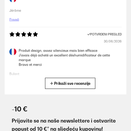
Jérôme
Prevedi
POTVRĐENI PREGLED
30/06/2026
Produit design, assez silencieux mais bien efficace
J’avais déjà acheté un excellent déshumidificateur de cette
marque
Bravo et merci
Bulent
Prikaži sve recenzije
Prevedi
POTVRĐENI PREGLED
30/06/2026
-10 €
Produit design, assez silencieux mais bien efficace
J’avais déjà acheté un excellent déshumidificateur de cette
Prijavite se na naše newslettere i ostvarite
marque
popust od 10 €* na sljedeću kupovinu!
Bravo et merci