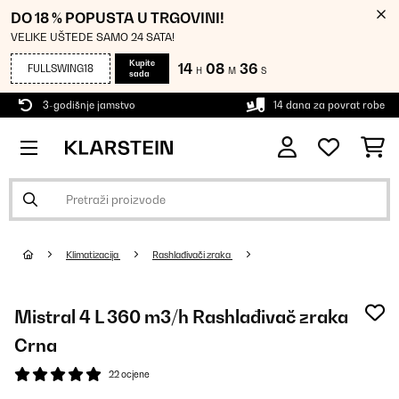
DO 18 % POPUSTA U TRGOVINI!
VELIKE UŠTEDE SAMO 24 SATA!
Kupite
14
08
36
FULLSWING18
H
M
S
sada
3-godišnje jamstvo
14 dana za povrat robe
Klimatizacija
Rashlađivači zraka
Mistral 4 L 360 m3/h Rashlađivač zraka
Crna
22 ocjene