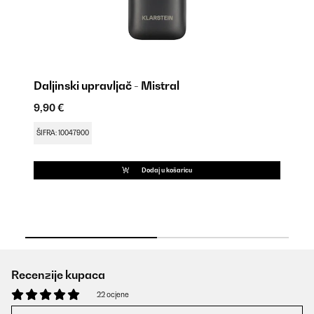
Daljinski upravljač - Mistral
R
9,90 €
14
Uv
ŠIFRA: 10047900
ŠI
Dodaj u košaricu
Recenzije kupaca
22 ocjene