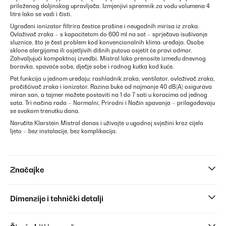
priloženog daljinskog upravljača. Izmjenjivi spremnik za vodu volumena 4
litre lako se vadi i čisti.
Ugrađeni ionizator filtrira čestice prašine i neugodnih mirisa iz zraka.
Ovlaživač zraka – s kapacitetom do 600 ml na sat – sprječava isušivanje
sluznice, što je čest problem kod konvencionalnih klima-uređaja. Osobe
sklone alergijama ili osjetljivih dišnih putova osjetit će pravi odmor.
Zahvaljujući kompaktnoj izvedbi, Mistral lako prenosite između dnevnog
boravka, spavaće sobe, dječje sobe i radnog kutka kod kuće.
Pet funkcija u jednom uređaju: rashladnik zraka, ventilator, ovlaživač zraka,
pročišćivač zraka i ionizator. Razina buke od najmanje 40 dB(A) osigurava
miran san, a tajmer možete postaviti na 1 do 7 sati u koracima od jednog
sata. Tri načina rada – Normalni, Prirodni i Način spavanja – prilagođavaju
se svakom trenutku dana.
Naručite Klarstein Mistral danas i uživajte u ugodnoj svježini kroz cijelo
ljeto – bez instalacije, bez komplikacija.
Značajke
Dimenzije i tehnički detalji