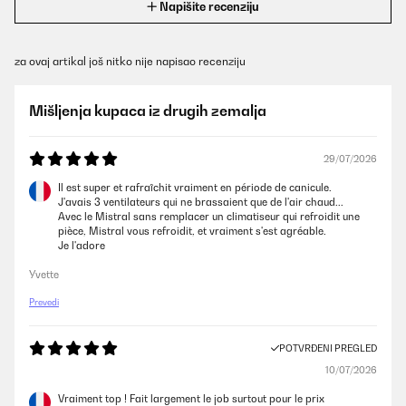
Napišite recenziju
za ovaj artikal još nitko nije napisao recenziju
Mišljenja kupaca iz drugih zemalja
29/07/2026
Il est super et rafraîchit vraiment en période de canicule.
J'avais 3 ventilateurs qui ne brassaient que de l'air chaud...
Avec le Mistral sans remplacer un climatiseur qui refroidit une
pièce, Mistral vous refroidit, et vraiment s'est agréable.
Je l'adore
Yvette
Prevedi
POTVRĐENI PREGLED
10/07/2026
Vraiment top ! Fait largement le job surtout pour le prix