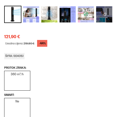
+2
121,90 €
-44%
Uvodna cijena:
219,90 €
ŠIFRA: 10040151
PROTOK ZRAKA:
360 m³/h
SMART:
Ne