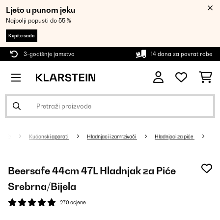
Ljeto u punom jeku
Najbolji popusti do 55 %
Kupite sada
3-godišnje jamstvo
14 dana za povrat robe
Kućanski aparati
Hladnjaci i zamrzivači
Hladnjaci za piće
Beersafe 44cm 47L Hladnjak za Piće
Srebrna/Bijela
270 ocjene