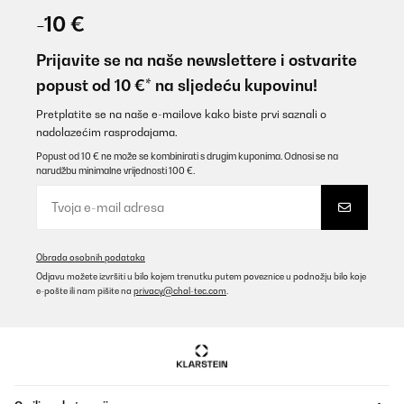
09/11/2025
-10 €
Für eine Party gekauft. Läuft leise, kühlt gut, sieht klasse aus auf
der überdachten Terrasse..
Prijavite se na naše newslettere i ostvarite
popust od 10 €* na sljedeću kupovinu!
Amazon-Benutzer
Prevedi
Pretplatite se na naše e-mailove kako biste prvi saznali o
nadolazećim rasprodajama.
Popust od 10 € ne može se kombinirati s drugim kuponima. Odnosi se na
POTVRĐENI PREGLED
narudžbu minimalne vrijednosti 100 €.
05/11/2025
Geplaatst in onze buitenkeuken. Staat wel droog maar niet
geïsoleerd. Blijft gewoon goed functioneren.
Amazon-gebruiker
Obrada osobnih podataka
Odjavu možete izvršiti u bilo kojem trenutku putem poveznice u podnožju bilo koje
Prevedi
e-pošte ili nam pišite na
privacy@chal-tec.com
.
POTVRĐENI PREGLED
27/10/2025
Love the size light inside the copper color outside