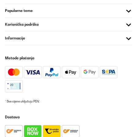
Glastür sieht schick aus, fast schon ein bisschen „Mini-Bar-Vibe“.
Man fühlt sich direkt motivierter, wenn man kurz rübergreift und
Popularne teme
sich ein kühles Getränk gönnt. Die Größe ist ideal fürs kleine Büro
oder Homeoffice – kompakt, aber nicht lächerlich
klein.Fazit:Klein, cool und absolut zuverlässig. Für mich der
Korisnička podrška
perfekte Mini-Fridge – mein Red Bull war noch nie so stilvoll
kaltgestellt!
Informacije
Amazon-Benutzer
Prevedi
Metode plaćanja
POTVRĐENI PREGLED
25/09/2025
Sieht gut aus, die gewünschte Gradzahl ist leicht einstellbar und
es geht viel mehr rein als in einen einfachen Kühlschrank.
Amazon-Benutzer
* Sve cijene uključuju PDV.
Prevedi
Dostava
POTVRĐENI PREGLED
21/09/2025