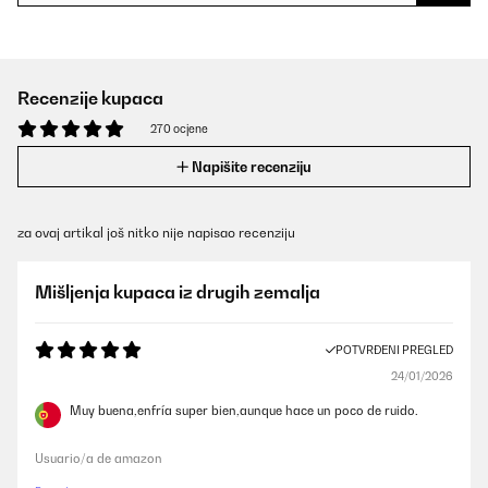
Recenzije kupaca
270 ocjene
Napišite recenziju
za ovaj artikal još nitko nije napisao recenziju
Mišljenja kupaca iz drugih zemalja
POTVRĐENI PREGLED
24/01/2026
Muy buena,enfría super bien,aunque hace un poco de ruido.
Usuario/a de amazon