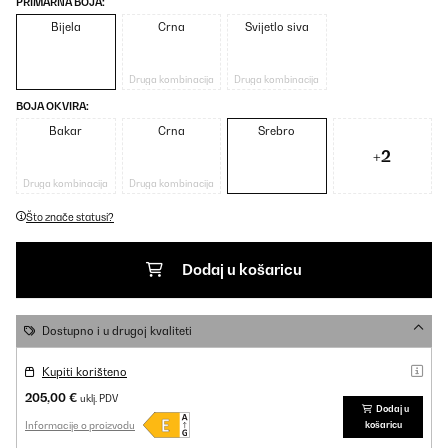
PRIMARNA BOJA:
Bijela
Crna
Svijetlo siva
Druga kombinacija
Druga kombinacija
BOJA OKVIRA:
Bakar
Crna
Srebro
+2
Druga kombinacija
Druga kombinacija
Što znače statusi?
Dodaj u košaricu
Dostupno i u drugoj kvaliteti
Kupiti korišteno
205,00 €
uklj. PDV
Dodaj u
Informacije o proizvodu
košaricu