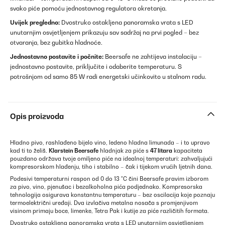
svako piće pomoću jednostavnog regulatora okretanja.
Uvijek pregledno:
Dvostruko ostakljena panoramska vrata s LED
unutarnjim osvjetljenjem prikazuju sav sadržaj na prvi pogled – bez
otvaranja, bez gubitka hladnoće.
Jednostavno postavite i počnite:
Beersafe ne zahtijeva instalaciju –
jednostavno postavite, priključite i odaberite temperaturu. S
potrošnjom od samo 85 W radi energetski učinkovito u stalnom radu.
Opis proizvoda
Hladno pivo, rashlađeno bijelo vino, ledeno hladna limunada – i to upravo
kad ti to želiš.
Klarstein Beersafe
hladnjak za piće s
47 litara
kapaciteta
pouzdano održava tvoje omiljeno piće na idealnoj temperaturi: zahvaljujući
kompresorskom hlađenju, tiho i stabilno – čak i tijekom vrućih ljetnih dana.
Podesivi temperaturni raspon od 0 do 13 °C čini Beersafe pravim izborom
za pivo, vino, pjenušac i bezalkoholna pića podjednako. Kompresorska
tehnologija osigurava konstantnu temperaturu – bez oscilacija koje poznaju
termoelektrični uređaji. Dva izvlačiva metalna nosača s promjenjivom
visinom primaju boce, limenke, Tetra Pak i kutije za piće različitih formata.
Dvostruko ostakljena panoramska vrata s LED unutarnjim osvjetljenjem