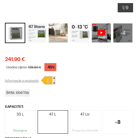
1/9
+4
241,90 €
-45%
Uvodna cijena:
439,90 €
Informacije o proizvodu
ŠIFRA: 10047755
KAPACITET:
33 L
47 L
47 Ltr
+8
Dostupno
Druga kombinacija