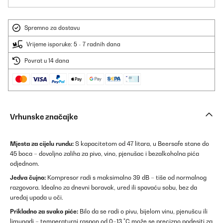
Spremno za dostavu
Vrijeme isporuke: 5 - 7 radnih dana
Povrat u 14 dana
Vrhunske značajke
Mjesta za cijelu rundu:
S kapacitetom od 47 litara, u Beersafe stane do
45 boca – dovoljno zaliha za pivo, vino, pjenušac i bezalkoholna pića
odjednom.
Jedva čujno:
Kompresor radi s maksimalno 39 dB – tiše od normalnog
razgovora. Idealno za dnevni boravak, ured ili spavaću sobu, bez da
uređaj upada u oči.
Prikladno za svako piće:
Bilo da se radi o pivu, bijelom vinu, pjenušcu ili
limunadi – temperaturni raspon od 0–13 °C može se precizno podesiti za