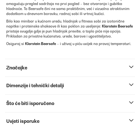
omogućuju pregled sadržaja na prvi pogled – bez otvaranja i gubitka
hladnoće. To Beersafe čini ne samo praktičnim, već i vizualno atraktivnim
dodatkom u dnevnom boravku, radnoj sobi ili vrtnoj kućici.
Bilo kao minibar u kućnom uredu, hladnjak u fitness sobi za izotonične
napitke i proteinske shakeove ili kao poklon za useljenje:
Klarstein Beersafe
pristaje svugdje gdje je pun hladnjak previše, a toplo piće nije opcija.
Prikladan za privatne kućanstva, urede, barove i ugostiteljstvo.
Osiguraj si
Klarstein Beersafe
– i uživaj u piću uvijek na pravoj temperaturi.
Značajke
Dimenzije i tehnički detalji
Što će biti isporučeno
Uvjeti isporuke