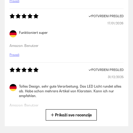
Prevedi
POTVRĐENI PREGLED
17/01/2026
Funktioniert super
Amazon-Benutzer
Prevedi
POTVRĐENI PREGLED
31/12/2025
Tolles Design, sehr gute Verarbeitung. Das LED Licht rundet alles
ab. Habe schon mehrere Artikel von Klarstein. Kann ich nur
empfehlen.
Amazon-Benutzer
Prikaži sve recenzije
Prevedi
POTVRĐENI PREGLED