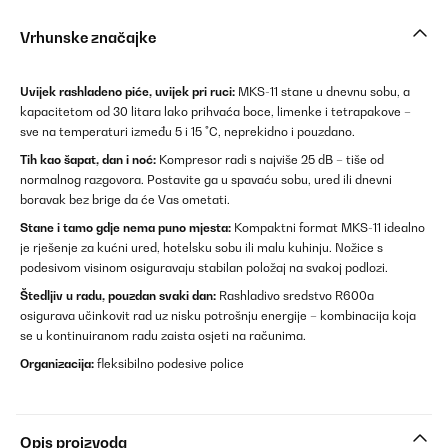
Vrhunske značajke
Uvijek rashladeno piće, uvijek pri ruci:
MKS-11 stane u dnevnu sobu, a
kapacitetom od 30 litara lako prihvaća boce, limenke i tetrapakove –
sve na temperaturi između 5 i 15 °C, neprekidno i pouzdano.
Tih kao šapat, dan i noć:
Kompresor radi s najviše 25 dB – tiše od
normalnog razgovora. Postavite ga u spavaću sobu, ured ili dnevni
boravak bez brige da će Vas ometati.
Stane i tamo gdje nema puno mjesta:
Kompaktni format MKS-11 idealno
je rješenje za kućni ured, hotelsku sobu ili malu kuhinju. Nožice s
podesivom visinom osiguravaju stabilan položaj na svakoj podlozi.
Štedljiv u radu, pouzdan svaki dan:
Rashladivo sredstvo R600a
osigurava učinkovit rad uz nisku potrošnju energije – kombinacija koja
se u kontinuiranom radu zaista osjeti na računima.
Organizacija:
fleksibilno podesive police
Opis proizvoda