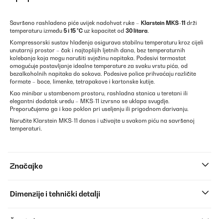
Savršeno rashladeno piće uvijek nadohvat ruke –
Klarstein MKS-11
drži
temperaturu između
5 i 15 °C
uz kapacitet od
30 litara
.
Kompressorski sustav hlađenja osigurava stabilnu temperaturu kroz cijeli
unutarnji prostor – čak i najtoplijih ljetnih dana, bez temperaturnih
kolebanja koja mogu narušiti svježinu napitaka. Podesivi termostat
omogućuje postavljanje idealne temperature za svaku vrstu pića, od
bezalkoholnih napitaka do sokova. Podesive police prihvaćaju različite
formate – boce, limenke, tetrapakove i kartonske kutije.
Kao minibar u stambenom prostoru, rashladna stanica u teretani ili
elegantni dodatak uredu – MKS-11 izvrsno se uklapa svugdje.
Preporučujemo ga i kao poklon pri useljenju ili prigodnom darivanju.
Naručite Klarstein MKS-11 danas i uživajte u svakom piću na savršenoj
temperaturi.
Značajke
Dimenzije i tehnički detalji