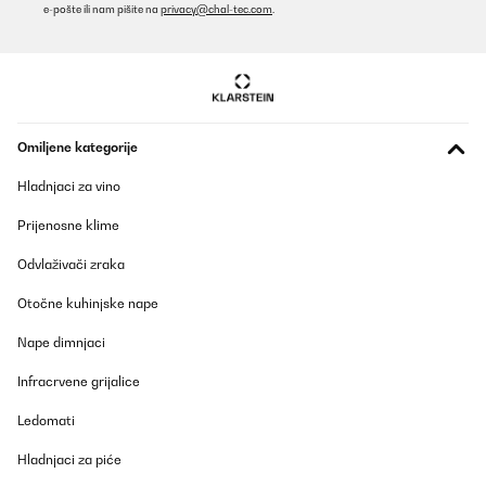
e-pošte ili nam pišite na
privacy@chal-tec.com
.
Omiljene kategorije
Hladnjaci za vino
Prijenosne klime
Odvlaživači zraka
Otočne kuhinjske nape
Nape dimnjaci
Infracrvene grijalice
Ledomati
Hladnjaci za piće