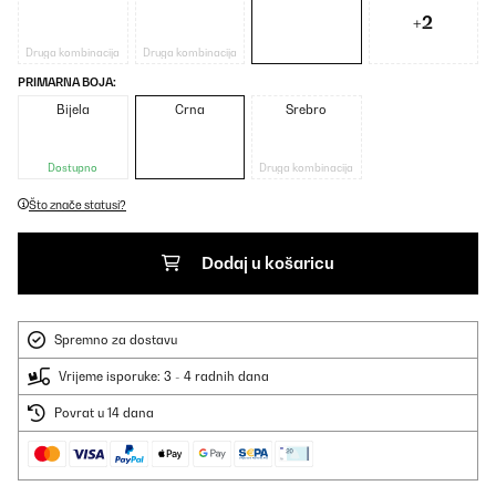
+2
Druga kombinacija
Druga kombinacija
PRIMARNA BOJA:
Bijela
Crna
Srebro
Dostupno
Druga kombinacija
Što znače statusi?
Dodaj u košaricu
Spremno za dostavu
Vrijeme isporuke: 3 - 4 radnih dana
Povrat u 14 dana