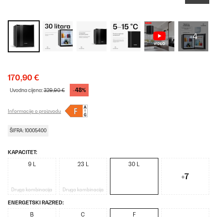
+4
170,90 €
-48%
Uvodna cijena:
329,90 €
Informacije o proizvodu
ŠIFRA: 10005400
KAPACITET:
9 L
23 L
30 L
+7
Druga kombinacija
Druga kombinacija
ENERGETSKI RAZRED:
B
C
F