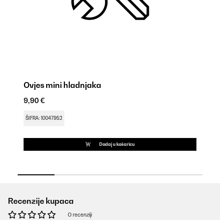
Ovjes mini hladnjaka
B
9,90 €
9,
ŠIFRA: 10047952
ŠI
Dodaj u košaricu
Recenzije kupaca
O recenziji