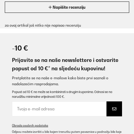
Napišite recenziju
za ovaj artikal još nitko nije napisao recenziju
-10 €
Prijavite se na naše newslettere i ostvarite
popust od 10 €* na sljedeću kupovinu!
Pretplatite se na naše e-mailove kako biste prvi saznali o
nadolazećim rasprodajama.
Popust od 10 € ne može se kombinirati s drugim kuponima. Odnosi se na
narudžbu minimalne vrijednosti 100 €.
Obrada osobnih podataka
Odjavu možete izvršiti u bilo kojem trenutku putem poveznice u podnožju bilo koje