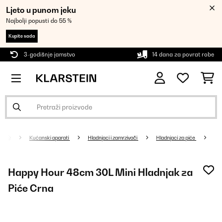
Ljeto u punom jeku
Najbolji popusti do 55 %
Kupite sada
3-godišnje jamstvo
14 dana za povrat robe
Kućanski aparati
Hladnjaci i zamrzivači
Hladnjaci za piće
Happy Hour 48cm 30L Mini Hladnjak za
Piće Crna