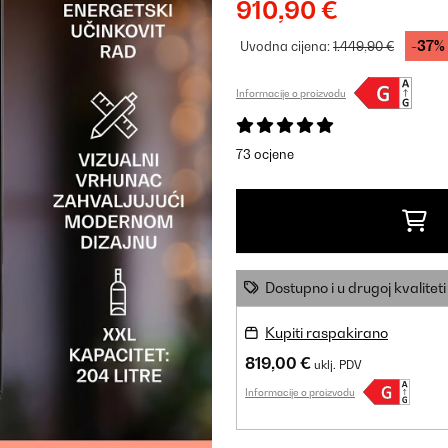
910,90 €
-37%
Uvodna cijena:
1.449,90 €
Informacije o proizvodu
73 ocjene
Dostupno i u drugoj kvaliteti
Kupiti raspakirano
819,00 €
uklj. PDV
Informacije o proizvodu