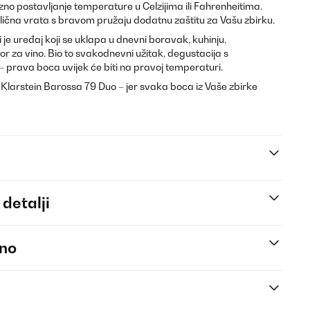
o postavljanje temperature u Celzijima ili Fahrenheitima.
lična vrata s bravom pružaju dodatnu zaštitu za Vašu zbirku.
je uređaj koji se uklapa u dnevni boravak, kuhinju,
tor za vino. Bio to svakodnevni užitak, degustacija s
 – prava boca uvijek će biti na pravoj temperaturi.
Klarstein Barossa 79 Duo – jer svaka boca iz Vaše zbirke
 detalji
eno