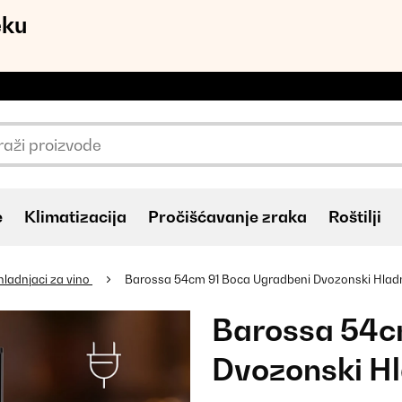
eku
e
Klimatizacija
Pročišćavanje zraka
Roštilji
hladnjaci za vino
Barossa 54cm 91 Boca Ugradbeni Dvozonski Hladn
Barossa 54c
Dvozonski Hl