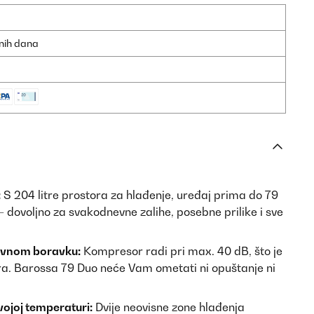
dnih dana
:
S 204 litre prostora za hlađenje, uređaj prima do 79
– dovoljno za svakodnevne zalihe, posebne prilike i sve
nevnom boravku:
Kompresor radi pri max. 40 dB, što je
ra. Barossa 79 Duo neće Vam ometati ni opuštanje ni
vojoj temperaturi:
Dvije neovisne zone hlađenja