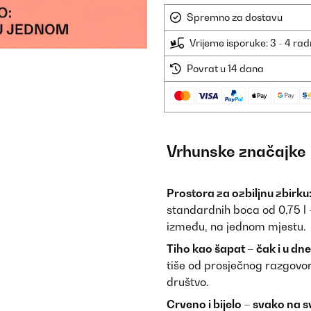
Spremno za dostavu
Vrijeme isporuke: 3 - 4 ra
Povrat u 14 dana
Vrhunske značajke
Prostora za ozbiljnu zbirku
standardnih boca od 0,75 l 
između, na jednom mjestu.
Tiho kao šapat – čak i u d
tiše od prosječnog razgovo
društvo.
Crveno i bijelo – svako na s