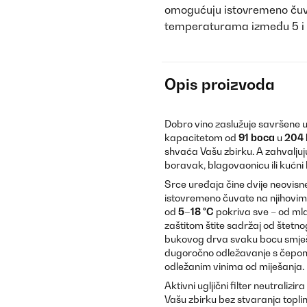
omogućuju istovremeno čuva
temperaturama između 5 i 
Opis proizvoda
Dobro vino zaslužuje savršene u
kapacitetom od
91 boca
u
204 l
shvaća Vašu zbirku. A zahvaljuj
boravak, blagovaonicu ili kućni 
Srce uređaja čine dvije neovisn
istovremeno čuvate na njihovi
od
5–18 °C
pokriva sve – od mlad
zaštitom štite sadržaj od štetnog
bukovog drva svaku bocu smješta
dugoročno odležavanje s čepom o
odležanim vinima od miješanja.
Aktivni ugljični filter neutralizi
Vašu zbirku bez stvaranja toplin