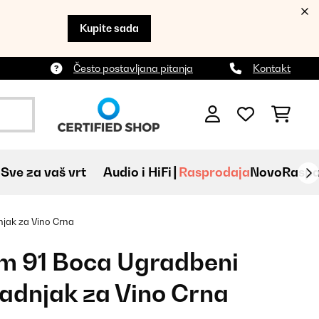
Kupite sada
Često postavljana pitanja
Kontakt
Sve za vaš vrt
Audio i HiFi
Rasprodaja
Novo
Raspa
jak za Vino Crna
m 91 Boca Ugradbeni
adnjak za Vino Crna