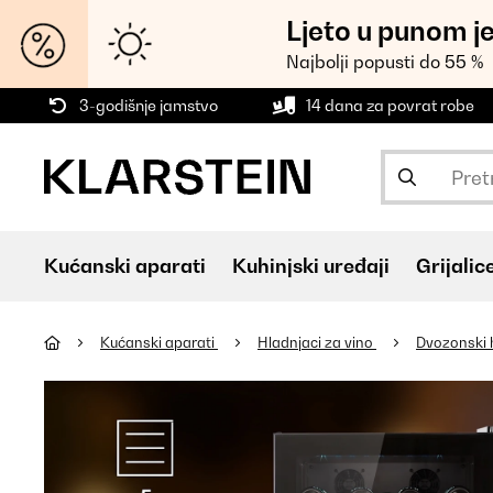
Ljeto u punom j
Najbolji popusti do 55 %
3-godišnje jamstvo
14 dana za povrat robe
Kućanski aparati
Kuhinjski uređaji
Grijalic
Kućanski aparati
Hladnjaci za vino
Dvozonski 