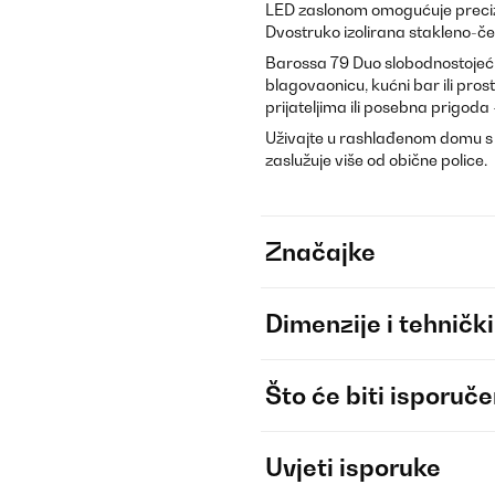
LED zaslonom omogućuje precizn
Dvostruko izolirana stakleno-če
Barossa 79 Duo slobodnostojeći 
blagovaonicu, kućni bar ili pros
prijateljima ili posebna prigoda
Uživajte u rashlađenom domu s 
zaslužuje više od obične police.
Značajke
Dimenzije i tehnički
Što će biti isporuč
Uvjeti isporuke