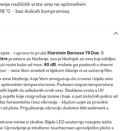
nje različitih vrsta vina na optimalnim
18 °C – bez ikakvih kompromisa.
vjete – i upravo to pruža
Klarstein Barossa 79 Duo
. S
itre
prostora za hlađenje, ovo je hladnjak za vino koji ozbiljno
ući razini buke od max.
40 dB
, možete ga postaviti u dnevni
bar – neće Vam smetati ni tijekom čitanja ni uz večernji film.
e zone hlađenja, koje Vam omogućuju da crvena i bijela vina
m optimalnim temperaturama. Podesivi raspon temperature
ih bijelih do odležanih crnih vina. Staklena vrata s UV
 svjetla koje razgrađuje tanine i boje, a pet izvlačnih polica od
 horizontalno i bez vibracija – ključan uvjet za pravilno
d pluta. Prigušivanje vibracija dodatno štiti sediment u
ra strane mirise iz okoline. Bijela LED unutarnja rasvjeta ističe
e. Upravljanje je intuitivno: touchscreen upravljačka ploča s