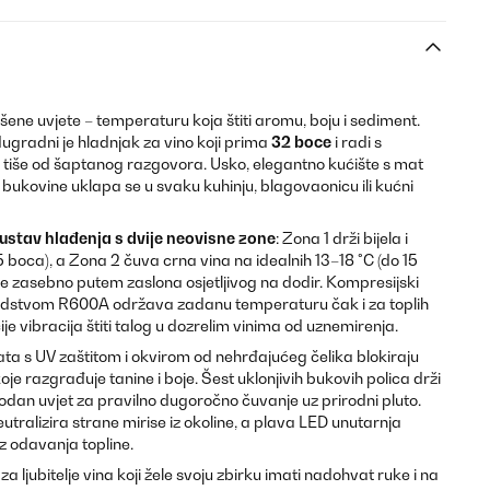
ene uvjete – temperaturu koja štiti aromu, boju i sediment.
gradni je hladnjak za vino koji prima
32 boce
i radi s
 tiše od šaptanog razgovora. Usko, elegantno kućište s mat
ukovine uklapa se u svaku kuhinju, blagovaonicu ili kućni
ustav hlađenja s dvije neovisne zone
: Zona 1 drži bijela i
 boca), a Zona 2 čuva crna vina na idealnih 13–18 °C (do 15
 zasebno putem zaslona osjetljivog na dodir. Kompresijski
redstvom R600A održava zadanu temperaturu čak i za toplih
je vibracija štiti talog u dozrelim vinima od uznemirenja.
ata s UV zaštitom i okvirom od nehrđajućeg čelika blokiraju
oje razgrađuje tanine i boje. Šest uklonjivih bukovih polica drži
an uvjet za pravilno dugoročno čuvanje uz prirodni pluto.
eutralizira strane mirise iz okoline, a plava LED unutarnja
ez odavanja topline.
za ljubitelje vina koji žele svoju zbirku imati nadohvat ruke i na