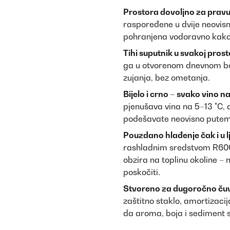
Prostora dovoljno za pravu 
raspoređene u dvije neovisn
pohranjena vodoravno kako 
Tihi suputnik u svakoj prosto
ga u otvorenom dnevnom bora
zujanja, bez ometanja.
Bijelo i crno – svako vino n
pjenušava vina na 5–13 °C, 
podešavate neovisno putem z
Pouzdano hlađenje čak i u 
rashladnim sredstvom R60
obzira na toplinu okoline – 
poskočiti.
Stvoreno za dugoročno čuv
zaštitno staklo, amortizacij
da aroma, boja i sediment 