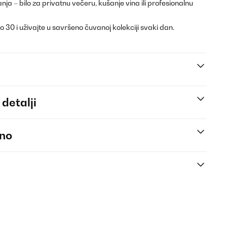
ja – bilo za privatnu večeru, kušanje vina ili profesionalnu
o 30 i uživajte u savršeno čuvanoj kolekciji svaki dan.
 detalji
eno