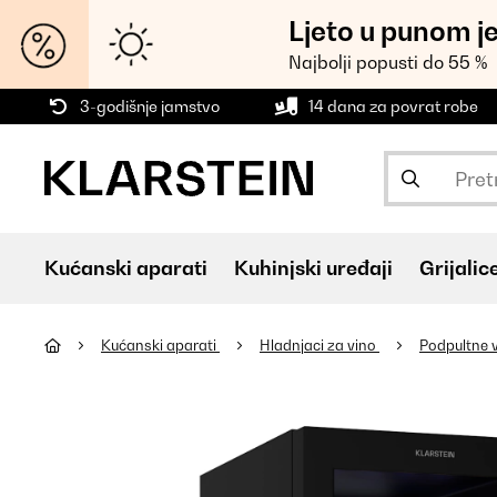
Ljeto u punom j
Najbolji popusti do 55 %
3-godišnje jamstvo
14 dana za povrat robe
Kućanski aparati
Kuhinjski uređaji
Grijalic
Kućanski aparati
Hladnjaci za vino
Podpultne v