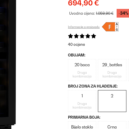
694,90 €
-34%
Uvodna cijena:
1.059,90 €
Informacije o proizvodu
40 ocjene
OBUJAM:
20 boca
29_bottles
Druga
Druga
kombinacija
kombinacija
BROJ ZONA ZA HLAĐENJE:
1
2
Druga
kombinacija
PRIMARNA BOJA:
Bijelo staklo
Crna