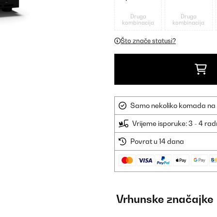
Druga
Druga
kombinacija
kombinacija
Što znače statusi?
Samo nekoliko komada na sk
Vrijeme isporuke: 3 - 4 ra
Povrat u 14 dana
Vrhunske značajke