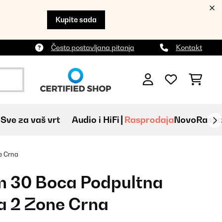
Kupite sada
Često postavljana pitanja
Kontakt
Sve za vaš vrt
Audio i HiFi
Rasprodaja
Novo
Raspa
e Crna
m 30 Boca Podpultna
na 2 Zone Crna