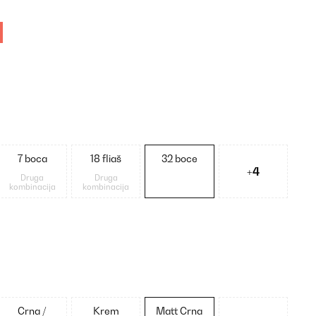
7 boca
18 fliaš
32 boce
+4
Druga
Druga
kombinacija
kombinacija
Crna /
Krem
Matt Crna