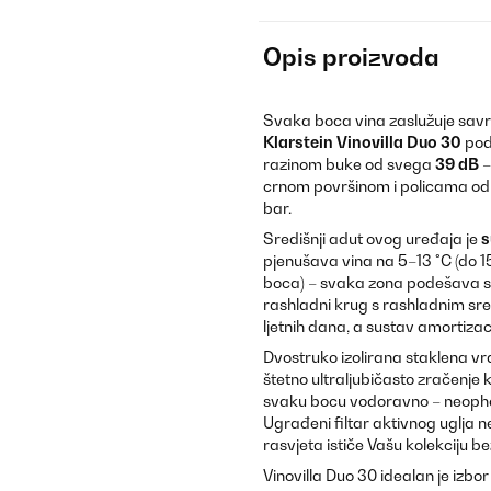
Opis proizvoda
Svaka boca vina zaslužuje savrš
Klarstein Vinovilla Duo 30
podu
razinom buke od svega
39 dB
–
crnom površinom i policama od b
bar.
Središnji adut ovog uređaja je
s
pjenušava vina na 5–13 °C (do 15
boca) – svaka zona podešava se
rashladni krug s rashladnim s
ljetnih dana, a sustav amortizaci
Dvostruko izolirana staklena vr
štetno ultraljubičasto zračenje k
svaku bocu vodoravno – neophod
Ugrađeni filtar aktivnog uglja n
rasvjeta ističe Vašu kolekciju b
Vinovilla Duo 30 idealan je izbor 