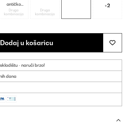
antičko
+2
zlato
Druga
Druga
kombinacija
kombinacija
metalik
Dodaj u košaricu
ladištu - naruči brzo!
dnih dana