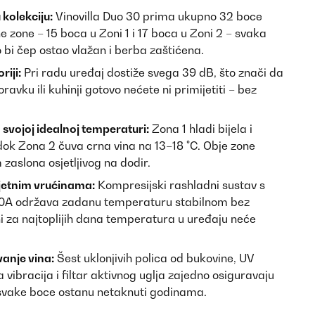
kolekciju:
Vinovilla Duo 30 prima ukupno 32 boce
e zone – 15 boca u Zoni 1 i 17 boca u Zoni 2 – svaka
bi čep ostao vlažan i berba zaštićena.
riji:
Pri radu uređaj dostiže svega 39 dB, što znači da
vku ili kuhinji gotovo nećete ni primijetiti – bez
a svojoj idealnoj temperaturi:
Zona 1 hladi bijela i
dok Zona 2 čuva crna vina na 13–18 °C. Obje zone
aslona osjetljivog na dodir.
ljetnim vrućinama:
Kompresijski rashladni sustav s
0A održava zadanu temperaturu stabilnom bez
ni za najtoplijih dana temperatura u uređaju neće
anje vina:
Šest uklonjivih polica od bukovine, UV
a vibracija i filtar aktivnog uglja zajedno osiguravaju
svake boce ostanu netaknuti godinama.