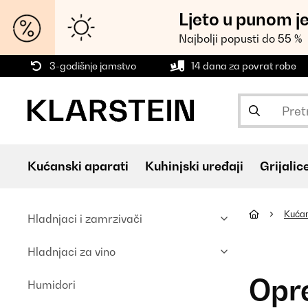
Ljeto u punom j
Najbolji popusti do 55 %
3-godišnje jamstvo
14 dana za povrat robe
Kućanski aparati
Kuhinjski uređaji
Grijalic
Kućan
Hladnjaci i zamrzivači
Hladnjaci za vino
Opr
Humidori