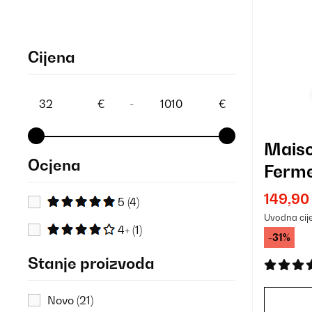
Cijena
€
-
€
Maisc
Ocjena
Ferme
149,90
5
(4)
Uvodna cij
4+
(1)
-31%
Stanje proizvoda
Novo
(21)