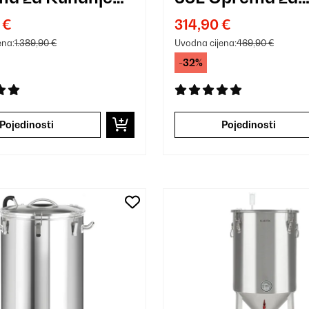
Srebro
Kuhanje Piva Sr
 €
314,90 €
ena:
1.389,90 €
Uvodna cijena:
469,90 €
-32%
Pojedinosti
Pojedinosti