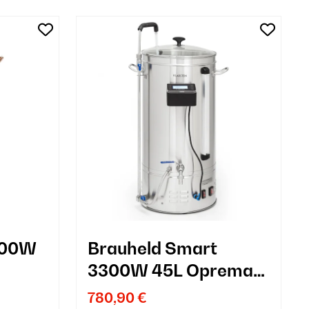
000W
Brauheld Smart
3300W 45L Oprema
kar
za Kuhanje Piva
780,90 €