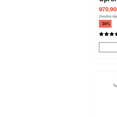
Piva 
970,90
Uvodna cij
-30%