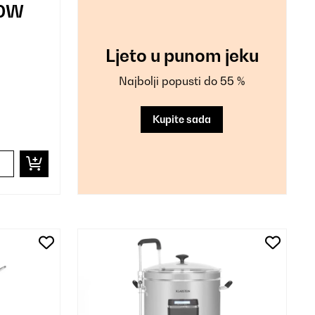
00W
Ljeto u punom jeku
ebro
Najbolji popusti do 55 %
Kupite sada