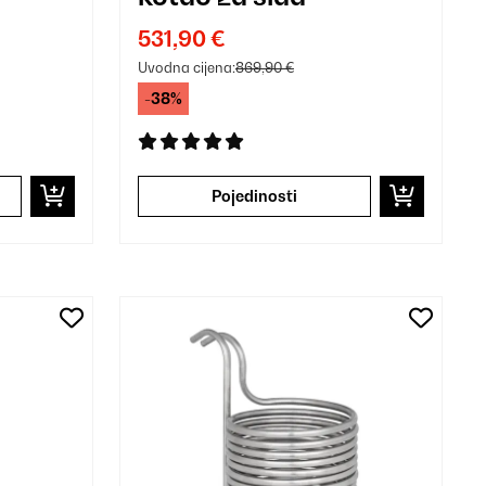
ebro
531,90 €
Uvodna cijena:
869,90 €
-38%
Pojedinosti