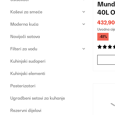
Mund
40L 
Koševi za smeće
Kuhan
432,90
Moderna kuća
Uvodna cij
Navijači satova
-41%
Filteri za vodu
Kuhinjski sudoperi
Kuhinjski elementi
Pasterizatori
Ugradbeni setovi za kuhanje
Rezervni dijelovi