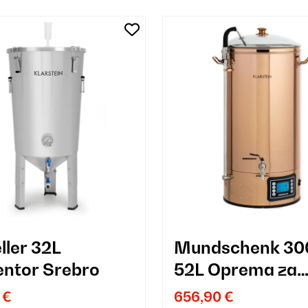
ller 32L
Mundschenk 3
ntor Srebro
52L Oprema za
Kuhanje Piva Ba
 €
656,90 €