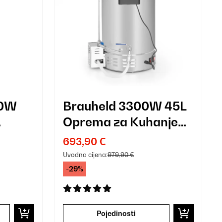
00W
Brauheld 3300W 45L
Oprema za Kuhanje
ebro
Piva Srebro
693,90 €
Uvodna cijena:
979,90 €
-29%
Pojedinosti