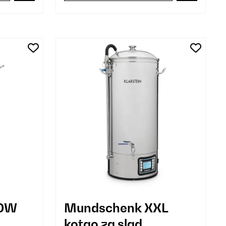
00W
Mundschenk XXL
kotao za slad