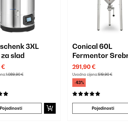
schenk 3XL
Conical 60L
 za slad
Fermentor Sreb
 €
291,90 €
ena:
1.089,90 €
Uvodna cijena:
519,90 €
-43%
Pojedinosti
Pojedinosti