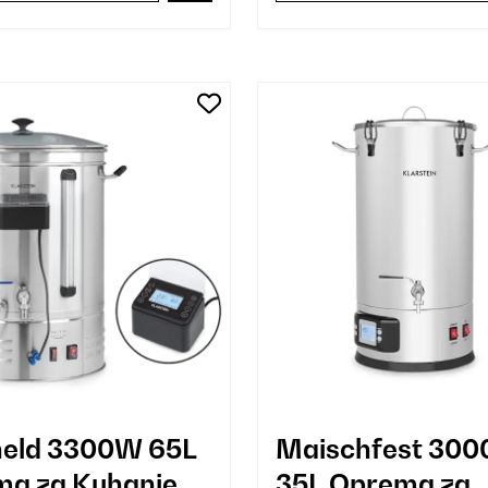
held 3300W 65L
Maischfest 30
a za Kuhanje
35L Oprema za