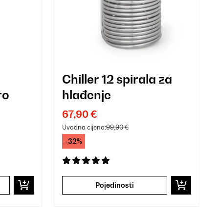
Chiller 12 spirala za
ro
hlađenje
67,90 €
Uvodna cijena:
99,90 €
-32%
Pojedinosti