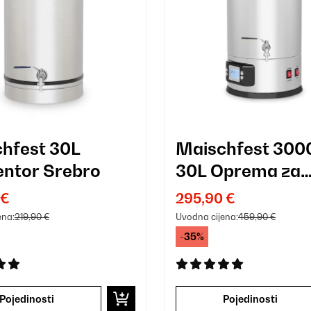
hfest 30L
Maischfest 30
ntor Srebro
30L Oprema za
Kuhanje Piva Sr
 €
295,90 €
ena:
219,90 €
Uvodna cijena:
459,90 €
-35%
Pojedinosti
Pojedinosti