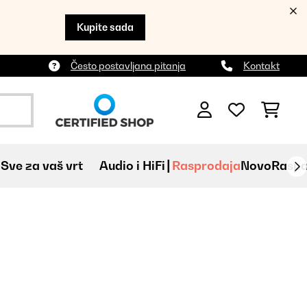
Kupite sada
Često postavljana pitanja
Kontakt
Sve za vaš vrt
Audio i HiFi
Rasprodaja
Novo
Raspa