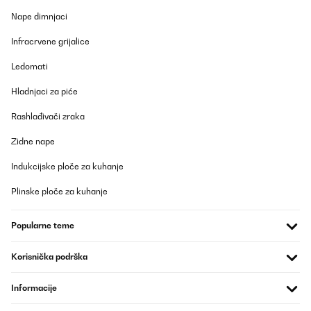
11/03/2025
Nape dimnjaci
Delighted to be able to buy this through Amazon.It was highly
recommended on a blog and I look forward to using it soon.
Infracrvene grijalice
Amazon user
Ledomati
Prevedi
Hladnjaci za piće
POTVRĐENI PREGLED
Rashlađivači zraka
18/09/2024
Zidne nape
Una bellissima pentola.Arrivata velocemente.Spero sia in grado
di potere pastorizzare anche i formaggi di latte crudo.
Indukcijske ploče za kuhanje
Utente Amazon
Plinske ploče za kuhanje
Prevedi
Popularne teme
POTVRĐENI PREGLED
Korisnička podrška
13/09/2024
Das Produkt wurde von Händler sehr rasch ausgeliefert und kam
Informacije
2 Tage vor dem ursprünglichen Termin mit dpd an.Der
Einkochautomat ist in einem Karton mit Überkarton verpackt.Das