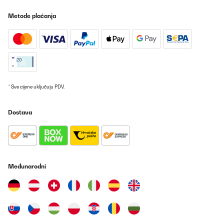
Gerät macht einen soliden Eindruck und scheint ordentlich
verarbeitet zu sein. Aufgrund anderer Rezensionen haben wir
Metode plaćanja
auch sofort die Dichtheit des Auslasshahns überprüft und
konnten keinen Mangel feststellen. Daher haben wir sofort mit
dem ersten Einkochen mit diesem Gerät gestürzt. Alles war so,
wie wir es von unserem anderen Einkochvollautomaten gewohnt
sind. Das Gerät hat aufgeheizt, danach 3x gepiepst, dann lief die
eingestellte Zeit ab und das Gerät hat wieder 3x gepiepst. "piepst
er so lange, bis man ihn ausmacht" kann ich nicht bestätigen.Der
Deckel aus Kunststoff lässt keinen Wasserdampf durch und ist
verwindungsfrei.Der Strahl beim Ablasshahn ist normal und wird
* Sve cijene uključuju PDV.
naturgemäß schwächer, je weniger Wasser im Topf ist. Der
geringe Rest, der im Topf bleibt, lässt sich leicht ausleeren, da es
an der Unterseite des Gerätes gute Griffmöglichkeiten gibt.Die
Dostava
Kabelaufwicklung an der Unterseite will nicht unerwähnt bleiben,
da das heute leider auch nicht mehr selbstverständlich ist. Die
nutzbare Kabellänge (gemessen vom Gerät bis zum Stecker)
beträgt 90 cm.Der Topf mit 27L kann in einer Lage problemlos mit
7 Stück Rex-/Weck-Gläsern RR100 bestückt werden und fasst
insgesamt2 Lagen mit je 7 Gläsern á 580ml oder7 Gläser á 850ml
+ 7 Gläser á 370ml.Das Fassungsvermögen und ein Vollautomat
Međunarodni
waren die Prämisse. Letztendlich war der Edelstahltopf das, was
mich zum Kauf verleitet hat, da unser Emaille-Topf trotz
sorgfältiger Behandlung zu rosten beginnt. Heute bin ich froh
über diesen Kauf, auch weil die 200 W mehr an Leistung
gegenüber unserem vorhandenen Gerät die Aufheizphase
merkbar schneller schaffen.Das Preis-Leistungsverhältnis ist top!
Klare Kaufempfehlung!