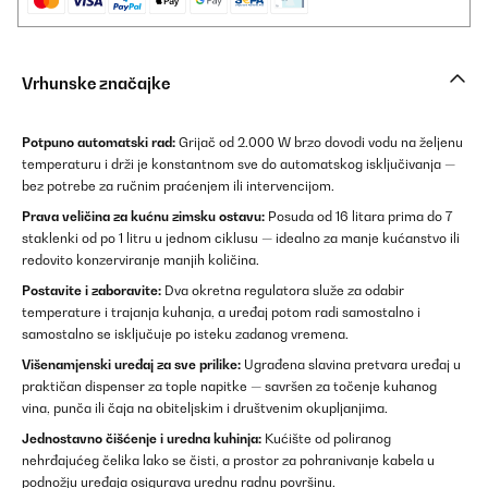
Vrhunske značajke
Potpuno automatski rad:
Grijač od 2.000 W brzo dovodi vodu na željenu
temperaturu i drži je konstantnom sve do automatskog isključivanja —
bez potrebe za ručnim praćenjem ili intervencijom.
Prava veličina za kućnu zimsku ostavu:
Posuda od 16 litara prima do 7
staklenki od po 1 litru u jednom ciklusu — idealno za manje kućanstvo ili
redovito konzerviranje manjih količina.
Postavite i zaboravite:
Dva okretna regulatora služe za odabir
temperature i trajanja kuhanja, a uređaj potom radi samostalno i
samostalno se isključuje po isteku zadanog vremena.
Višenamjenski uređaj za sve prilike:
Ugrađena slavina pretvara uređaj u
praktičan dispenser za tople napitke — savršen za točenje kuhanog
vina, punča ili čaja na obiteljskim i društvenim okupljanjima.
Jednostavno čišćenje i uredna kuhinja:
Kućište od poliranog
nehrđajućeg čelika lako se čisti, a prostor za pohranivanje kabela u
podnožju uređaja osigurava urednu radnu površinu.