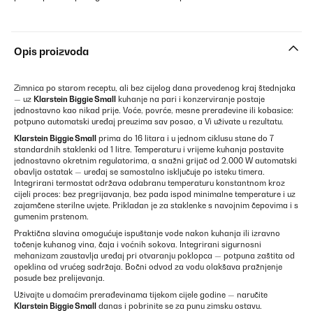
Opis proizvoda
Zimnica po starom receptu, ali bez cijelog dana provedenog kraj štednjaka
— uz
Klarstein Biggie Small
kuhanje na pari i konzerviranje postaje
jednostavno kao nikad prije. Voće, povrće, mesne prerađevine ili kobasice:
potpuno automatski uređaj preuzima sav posao, a Vi uživate u rezultatu.
Klarstein Biggie Small
prima do 16 litara i u jednom ciklusu stane do 7
standardnih staklenki od 1 litre. Temperaturu i vrijeme kuhanja postavite
jednostavno okretnim regulatorima, a snažni grijač od 2.000 W automatski
obavlja ostatak — uređaj se samostalno isključuje po isteku timera.
Integrirani termostat održava odabranu temperaturu konstantnom kroz
cijeli proces: bez pregrijavanja, bez pada ispod minimalne temperature i uz
zajamčene sterilne uvjete. Prikladan je za staklenke s navojnim čepovima i s
gumenim prstenom.
Praktična slavina omogućuje ispuštanje vode nakon kuhanja ili izravno
točenje kuhanog vina, čaja i voćnih sokova. Integrirani sigurnosni
mehanizam zaustavlja uređaj pri otvaranju poklopca — potpuna zaštita od
opeklina od vrućeg sadržaja. Bočni odvod za vodu olakšava pražnjenje
posude bez prelijevanja.
Uživajte u domaćim prerađevinama tijekom cijele godine — naručite
Klarstein Biggie Small
danas i pobrinite se za punu zimsku ostavu.