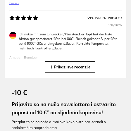
Prevedi
POTVRĐENI PREGLED
18/11/2025
Ich nutze ihn zum Einwecken/Wursten.Der Topf hat die 1rste
Aktion gut gemeistert.2Std bei 80C° Fleisch gekocht,Super.2Std
bei ü 100C° Gläser eingekocht,Super. Korrekte Temperatur,
mehrfach Kontrolliert,Super.
Amazon-Benutzer
Prikaži sve recenzije
Prevedi
POTVRĐENI PREGLED
26/10/2025
-10 €
Super
Prijavite se na naše newslettere i ostvarite
Amazon user
popust od 10 €* na sljedeću kupovinu!
Prevedi
Pretplatite se na naše e-mailove kako biste prvi saznali o
nadolazećim rasprodajama.