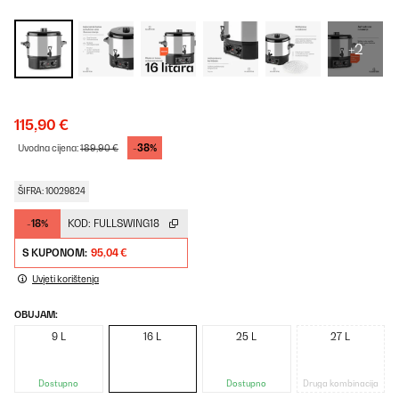
+2
115,90 €
-38%
Uvodna cijena:
189,90 €
ŠIFRA: 10029824
-18%
KOD:
FULLSWING18
S KUPONOM:
95,04 €
Uvjeti korištenja
OBUJAM:
9 L
16 L
25 L
27 L
Dostupno
Dostupno
Druga kombinacija