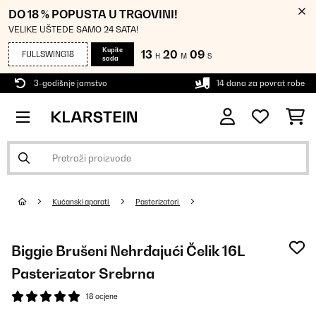
DO 18 % POPUSTA U TRGOVINI!
VELIKE UŠTEDE SAMO 24 SATA!
Kupite
13
20
08
FULLSWING18
H
M
S
sada
3-godišnje jamstvo
14 dana za povrat robe
Kućanski aparati
Pasterizatori
Biggie Brušeni Nehrđajući Čelik 16L
Pasterizator Srebrna
18 ocjene