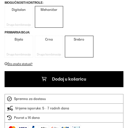
MOGUĆNOSTI KONTROLE:
Digitalan
Mehaničar
Druga kombinacija
PRIMARNA BOJA:
Bijela
Crna
Srebro
Druga kombinacija
Druga kombinacija
Što znače statusi?
Dodaj u košaricu
Spremno za dostavu
Vrijeme isporuke: 5 - 7 radnih dana
Povrat u 14 dana