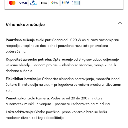
Vrhunske značajke
Pouzdano sušenje svaki put:
Snaga od 1.020 W osigurava ravnomjernu
raspodjelu topline za dosljedne i pouzdane rezultate pri svakom
opterećenju.
Kapacitet za svaku potrebu:
Opterećenje od 3 kg savladava odjećanje
veličine obitelji u jednom prolazu – idealno za stanove, manje kuće ili
dodatno sušenje.
Fleksibilna instalacija:
Odaberite slobodno postavljanje, montažu ispod
šaltera ili instalaciju na zidu – prilagođava se vašem prostoru i životnom
stilu.
Pametna kontrola tajmera:
Podesiva od 20 do 200 minuta s
automatskim isključivanjem – postavite i zaboravite na mir duha.
Laka održavanja:
Glatke površine i jasne kontrole brzo se brišu –
moderan dizajn koji izgleda odličnije.