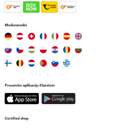
05/01/2024
Abituato con una AEG pensavo chissà..e invece la piccoletta
asciuga e bene, finora (7-8 utilizzi) veramente nulla da dire..
Međunarodni
Utente Amazon
Prevedi
POTVRĐENI PREGLED
09/12/2023
Compatta, ottimo rapporto qualità prezzo.Istallazione
facilissima, potrebbe farla un bambino, basta collegare un tubo
di scarico per l'aria calda e collegarla alla presa. Il
funzionamento è ancora più immediato, vestiti asciutti e nessuna
umidità nella stanza perché non fuoriesce vapore ma ARIA calda.
Preuzmite aplikaciju Klarstein
La capienza segnalata è di 3 kg ma io credo ci entri anche
qualcosa di più. Per un single o una coppia è ottima, occupa
pochissimo spazio e anche i consumi sono molto più bassi di una
classifica asciugatrice. Ci sono 2 filtri da pulire di volta in volta e
sono di facile apertura ed estrazione dello sporco. Unico neo non
so , in caso di necessità dove si possano trovare i ricambi ma
super consigliata!
Certified shop
Utente Amazon