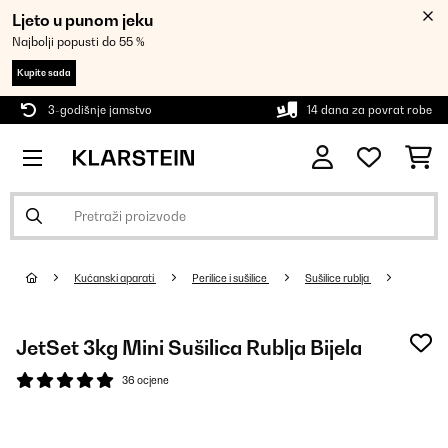
Ljeto u punom jeku
Najbolji popusti do 55 %
Kupite sada
3-godišnje jamstvo
14 dana za povrat robe
Kućanski aparati
Perilice i sušilice
Sušilice rublja
JetSet 3kg Mini Sušilica Rublja Bijela
36 ocjene