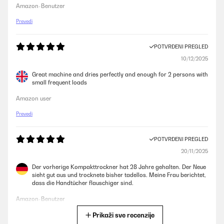
Amazon-Benutzer
Prevedi
POTVRĐENI PREGLED
10/12/2025
Great machine and dries perfectly and enough for 2 persons with
small frequent loads
Amazon user
Prevedi
POTVRĐENI PREGLED
20/11/2025
Der vorherige Kompakttrockner hat 28 Jahre gehalten. Der Neue
sieht gut aus und trocknete bisher tadellos. Meine Frau berichtet,
dass die Handtücher flauschiger sind.
Amazon-Benutzer
Prikaži sve recenzije
Prevedi