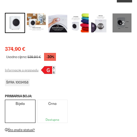
+2
374,90 €
-30%
Uvodna cijena:
539,90 €
Informacije o proizvodu
ŠIFRA: 10034158
PRIMARNA BOJA:
Bijela
Crna
Dostupno
Što znače statusi?