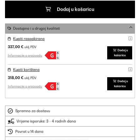
Dodaj u košaricu
Dostupno i u drugoj kvaliteti
Kupiti raspakirano
337,00 €
uklj. PDV
Dodaj u
Informacije o proizvodu
košaricu
Kupiti korišteno
318,00 €
uklj. PDV
Dodaj u
Informacije o proizvodu
košaricu
Spremno za dostavu
Vrijeme isporuke: 3 - 4 radnih dana
Povrat u 14 dana