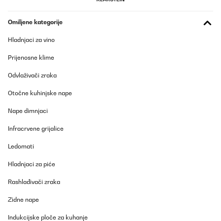
Hatte zuerst Bedenken wegen der Größe und Leistung. Trotz B
Ware für 150 Euro habe ich den Kauf nicht bereut und bin super
zufrieden. Wir mussten suchen und fanden nur eine kleine Beule.
Omiljene kategorije
Der "Kleine" trocknet schnell und ist größer als gedacht. Einfach,
aber toll.
Hladnjaci za vino
Amazon-Benutzer
Prijenosne klime
Prevedi
Odvlaživači zraka
POTVRĐENI PREGLED
Otočne kuhinjske nape
16/10/2024
Nape dimnjaci
Insgesamt macht der Trockner einen guten Eindruck. Das man
einen Ablufttrockner ohne Abluftschlauch zu liefert finde ich ein
Infracrvene grijalice
Unding. Anstatt das Teil umgehend in Betrieb zu nehmen kann
man erstmal eine Bestellung hinterher schicken oder in den
Ledomati
Baumarkt fahren. So etwas kenne ich von einem
Qualitätsprodukt nicht.Das Smart Programm funktioniert so semi
Hladnjaci za piće
gut. Ein Teil der Wäsche ist dann nicht richtig trocken. Vielleicht
werde ich beim nächsten Mal doch etwas mehr Geld ausgeben.
Rashlađivači zraka
Amazon-Benutzer
Zidne nape
Prevedi
Indukcijske ploče za kuhanje