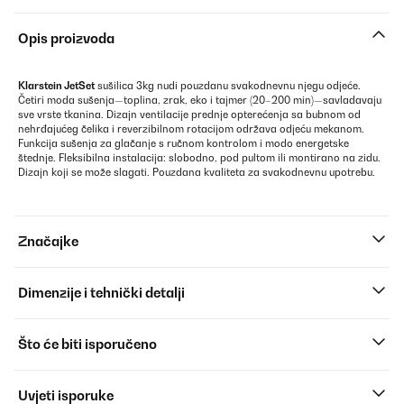
Opis proizvoda
Klarstein JetSet
sušilica 3kg nudi pouzdanu svakodnevnu njegu odjeće.
Četiri moda sušenja—toplina, zrak, eko i tajmer (20–200 min)—savladavaju
sve vrste tkanina. Dizajn ventilacije prednje opterećenja sa bubnom od
nehrđajućeg čelika i reverzibilnom rotacijom održava odjeću mekanom.
Funkcija sušenja za glačanje s ručnom kontrolom i modo energetske
štednje. Fleksibilna instalacija: slobodno, pod pultom ili montirano na zidu.
Dizajn koji se može slagati. Pouzdana kvaliteta za svakodnevnu upotrebu.
Značajke
Dimenzije i tehnički detalji
Što će biti isporučeno
Uvjeti isporuke