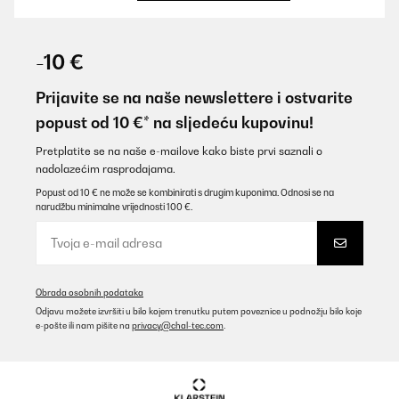
POTVRĐENI PREGLED
10/11/2025
-10 €
Hallo mir ist von der Tür vom Trockner Scharnier
abgebrochenenWo bekomme ich Ersatzteile dafür?
Prijavite se na naše newslettere i ostvarite
popust od 10 €* na sljedeću kupovinu!
Amazon-Benutzer
Prevedi
Pretplatite se na naše e-mailove kako biste prvi saznali o
nadolazećim rasprodajama.
Popust od 10 € ne može se kombinirati s drugim kuponima. Odnosi se na
POTVRĐENI PREGLED
narudžbu minimalne vrijednosti 100 €.
30/05/2025
Ich bin begeistert
Amazon-Benutzer
Obrada osobnih podataka
Prevedi
Odjavu možete izvršiti u bilo kojem trenutku putem poveznice u podnožju bilo koje
e-pošte ili nam pišite na
privacy@chal-tec.com
.
POTVRĐENI PREGLED
26/10/2024