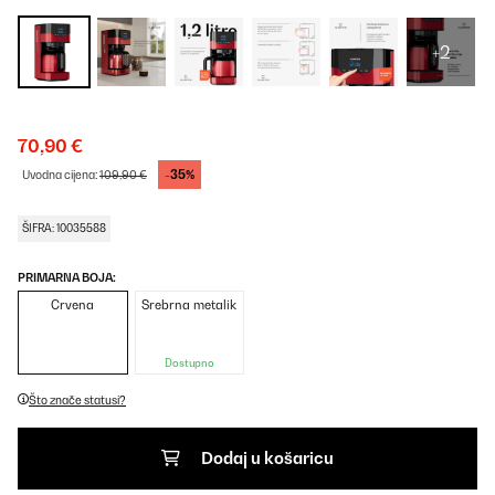
+2
70,90 €
-35%
Uvodna cijena:
109,90 €
ŠIFRA: 10035588
PRIMARNA BOJA:
Crvena
Srebrna metalik
Dostupno
Što znače statusi?
Dodaj u košaricu