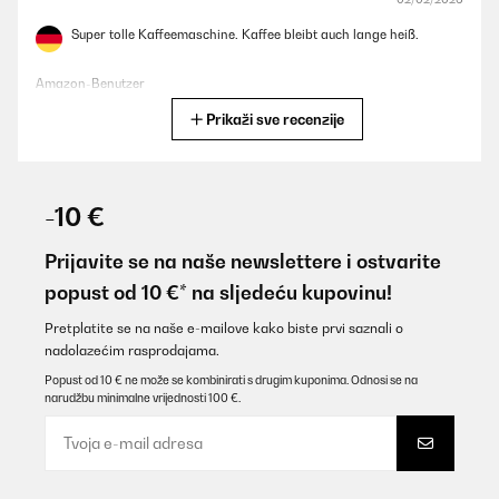
Super tolle Kaffeemaschine. Kaffee bleibt auch lange heiß.
Amazon-Benutzer
Prikaži sve recenzije
Prevedi
POTVRĐENI PREGLED
28/01/2026
-10 €
Die Kaffeemaschine ist soweit ok.Leider tropft sie beim
aufgießen, ab 6 Tassen .
Prijavite se na naše newslettere i ostvarite
popust od 10 €* na sljedeću kupovinu!
Amazon-Benutzer
Prevedi
Pretplatite se na naše e-mailove kako biste prvi saznali o
nadolazećim rasprodajama.
Popust od 10 € ne može se kombinirati s drugim kuponima. Odnosi se na
POTVRĐENI PREGLED
narudžbu minimalne vrijednosti 100 €.
13/01/2026
Tolles Protukt. Ist nicht so groß wie andere Maschinen. Verzeit
war gut trotz schlechtem Wetter.
Amazon-Benutzer