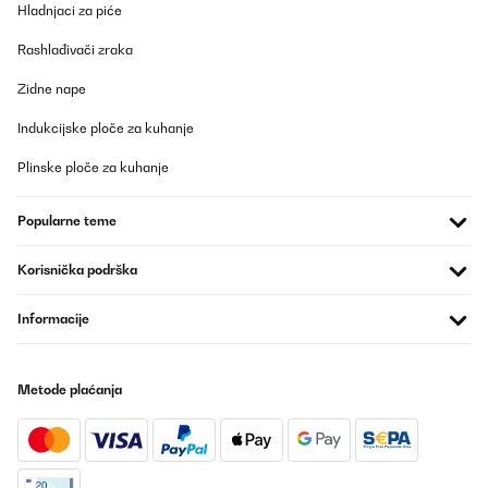
Hladnjaci za piće
04/07/2025
Rashlađivači zraka
Just got the machine and im very disappointed. The coffee
doesn't get very hot. Its just warm so I have to heat it up in the
microwave. Not sure if it's something wrong with the coffee
Zidne nape
machine or just a bad one
Indukcijske ploče za kuhanje
_______________________________
Plinske ploče za kuhanje
===============================
FEEDBACK
===============================
Popularne teme
Dear customer,
Korisnička podrška
We are very sorry to hear that your experience was not as
expected. The temperature of the coffee may vary slightly
Informacije
depending on the environment, but we understand how
important it is to enjoy it piping hot.
Metode plaćanja
We would like to remind you that you have 14 days from receipt of
the product to return it if you are not satisfied. Once this period
has passed, the item is under warranty for 2 years.