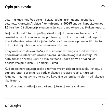
Opis proizvoda
Jutarnja kava koja Vas čeka – svježa, topla i aromatična, točno kad
ustanete. Klarstein Arabica filterkafeomat s
900 W
snage i kapacitetom od
1,2 litre
(do 10 šalica) priprema punu šalicu pravog okusa bez ikakva napora.
Trajni najlonski filter propušta prirodna ulja kavene zrne izravno u vrč –
rezultat je punokrvna kava bez papirnatog priokusa. Jednokratni papirni
filteri više nisu potrebni. Grijaća ploča održava kavu toplom do 40 minuta
nakon kuhanja, bez potrebe za novim ciklusom.
EasyTouch upravljačka ploča s LCD zaslonom omogućuje jednostavno
podešavanje intenziteta arome, timera i automatskog isključivanja. 24-
satni timer priprema kavu na minutu točno – tako da Vas prva šalica
dočeka već pri buđenju ili dolasku u ured.
Kućište od nehrđajućeg čelika s termos vrčem uklapa se u svaku kuhinju, a
transparentni spremnik za vodu olakšava provjeru razine. Klarstein
Arabica – jednostavna alternativa kavani, s punom kontrolom nad jakošću
i količinom.
Naručite danas i uživajte u savršenoj jutarnjoj kavi svaki dan.
Značajke