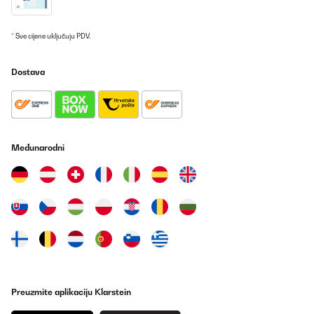
Please contact us directly, to our customer service, so that we
can help you to check the functioning of the machine or manage
* Sve cijene uključuju PDV.
the best solution for you.
Dostava
Thank you for your purchase and trust.
Best regards,
Međunarodni
Your Klarstein Team
_______________________________
Tobias
Prevedi
POTVRĐENI PREGLED
18/06/2025
wasser befüllung etwas gewöhnungs bedürftig
Preuzmite aplikaciju Klarstein