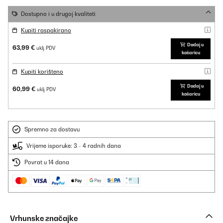
Dostupno i u drugoj kvaliteti
Kupiti raspakirano
Dodaj u
63,99 €
uklj. PDV
košaricu
Kupiti korišteno
Dodaj u
60,99 €
uklj. PDV
košaricu
Spremno za dostavu
Vrijeme isporuke: 3 - 4 radnih dana
Povrat u 14 dana
Vrhunske značajke