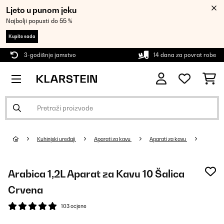
Ljeto u punom jeku
Najbolji popusti do 55 %
Kupite sada
3-godišnje jamstvo
14 dana za povrat robe
Kuhinjski uređaji
Aparati za kavu
Aparati za kavu
Arabica 1,2L Aparat za Kavu 10 Šalica
Crvena
103 ocjene