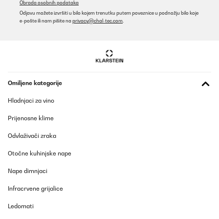
Obrada osobnih podataka
Odjavu možete izvršiti u bilo kojem trenutku putem poveznice u podnožju bilo koje
Prevedi
e-pošte ili nam pišite na
privacy@chal-tec.com
.
POTVRĐENI PREGLED
09/08/2025
alles gut
Omiljene kategorije
Amazon-Benutzer
Hladnjaci za vino
Prevedi
Prijenosne klime
POTVRĐENI PREGLED
Odvlaživači zraka
24/07/2025
Otočne kuhinjske nape
Schnelle Lieferung .Tolle Kaffeemaschine
Nape dimnjaci
Amazon-Benutzer
Infracrvene grijalice
Prevedi
Ledomati
POTVRĐENI PREGLED