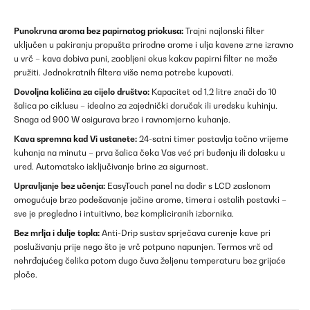
Punokrvna aroma bez papirnatog priokusa:
Trajni najlonski filter
uključen u pakiranju propušta prirodne arome i ulja kavene zrne izravno
u vrč – kava dobiva puni, zaobljeni okus kakav papirni filter ne može
pružiti. Jednokratnih filtera više nema potrebe kupovati.
Dovoljna količina za cijelo društvo:
Kapacitet od 1,2 litre znači do 10
šalica po ciklusu – idealno za zajednički doručak ili uredsku kuhinju.
Snaga od 900 W osigurava brzo i ravnomjerno kuhanje.
Kava spremna kad Vi ustanete:
24-satni timer postavlja točno vrijeme
kuhanja na minutu – prva šalica čeka Vas već pri buđenju ili dolasku u
ured. Automatsko isključivanje brine za sigurnost.
Upravljanje bez učenja:
EasyTouch panel na dodir s LCD zaslonom
omogućuje brzo podešavanje jačine arome, timera i ostalih postavki –
sve je pregledno i intuitivno, bez kompliciranih izbornika.
Bez mrlja i dulje topla:
Anti-Drip sustav sprječava curenje kave pri
posluživanju prije nego što je vrč potpuno napunjen. Termos vrč od
nehrđajućeg čelika potom dugo čuva željenu temperaturu bez grijaće
ploče.