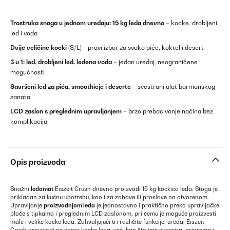
Trostruka snaga u jednom uređaju:
15 kg leda dnevno
– kocke, drobljeni
led i voda
Dvije veličine kocki
(S/L) – pravi izbor za svako piće, koktel i desert
3 u 1: led, drobljeni led, ledena voda
– jedan uređaj, neograničene
mogućnosti
Savršeni led za pića, smoothieje i deserte
– svestrani alat barmanskog
zanata
LCD zaslon s preglednim upravljanjem
– brzo prebacivanje načina bez
komplikacija
Opis proizvoda
Snažni
ledomat
Eiszeit Crush dnevno proizvodi 15 kg kockica leda. Stoga je
prikladan za kućnu upotrebu, kao i za zabave ili proslave na otvorenom.
Upravljanje
proizvodnjom leda
je jednostavno i praktično preko upravljačke
ploče s tipkama i preglednim LCD zaslonom, pri čemu je moguće proizvesti
male i velike kocke leda. Zahvaljujući tri različite funkcije, uređaj Eiszeit