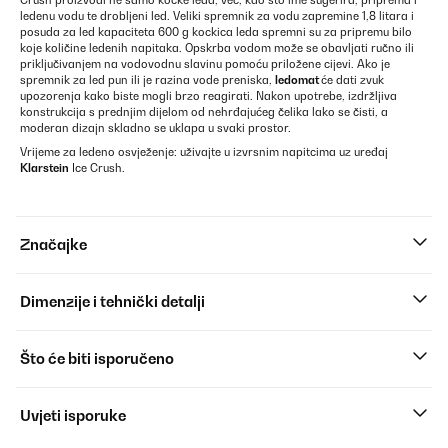
Crush proizvodi ne samo kocke leda, već, kao što ime sugerira, priprema i
ledenu vodu te drobljeni led. Veliki spremnik za vodu zapremine 1,8 litara i
posuda za led kapaciteta 600 g kockica leda spremni su za pripremu bilo
koje količine ledenih napitaka. Opskrba vodom može se obavljati ručno ili
priključivanjem na vodovodnu slavinu pomoću priložene cijevi. Ako je
spremnik za led pun ili je razina vode preniska,
ledomat
će dati zvuk
upozorenja kako biste mogli brzo reagirati. Nakon upotrebe, izdržljiva
konstrukcija s prednjim dijelom od nehrđajućeg čelika lako se čisti, a
moderan dizajn skladno se uklapa u svaki prostor.
Vrijeme za ledeno osvježenje: uživajte u izvrsnim napitcima uz uređaj
Klarstein
Ice Crush.
Značajke
Dimenzije i tehnički detalji
Što će biti isporučeno
Uvjeti isporuke