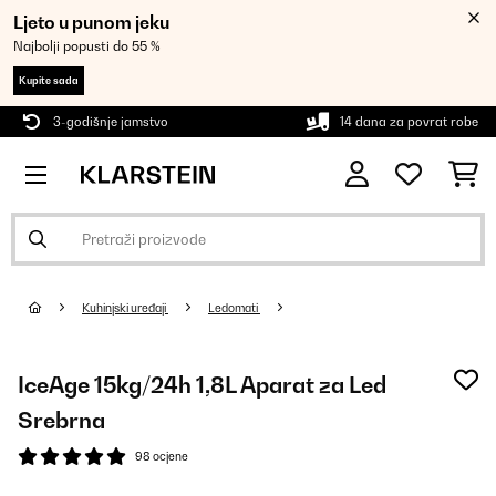
Ljeto u punom jeku
Najbolji popusti do 55 %
Kupite sada
3-godišnje jamstvo
14 dana za povrat robe
Kuhinjski uređaji
Ledomati
IceAge 15kg/24h 1,8L Aparat za Led
Srebrna
98 ocjene