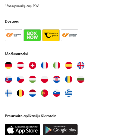
* Sve cijene uključuju PDV.
POTVRĐENI PREGLED
01/06/2025
Dostava
Machine que j'ai depuis 3 mois , elle fuit de partout je suis obligé
de remplir sans arrêt ,
pendant notre absence un week-end nous sommes rentré et le
plan de travail et le sol de la cuisine était inondé d'eau , c'est très
très chère pour un produit qui ne fonctionne pas du tout ,
C'EST À FUIRE
Međunarodni
il faut pas mettre d'étoile surtout pas
Suna
Prevedi
POTVRĐENI PREGLED
02/03/2025
J'ai cette machine depuis 3 ans et après maintes fuites résolu au
fur et a mesure sa fait 3 mois qu'elle ne fabrique plus de glacons
... J'ai regardé de partout et après une longue période
Preuzmite aplikaciju Klarstein
débrancher elle va ce remettre a marcher quelques heures ... Bref
j'abandonne ... Cher pour une machine qui a fait 3ans ...
Seb