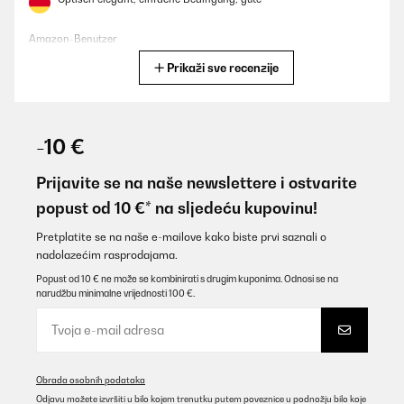
Amazon-Benutzer
Prikaži sve recenzije
Prevedi
POTVRĐENI PREGLED
14/08/2025
-10 €
Leider zu groß für ein Privathaushalt ansonsten top
Prijavite se na naše newslettere i ostvarite
Amazon-Benutzer
popust od 10 €* na sljedeću kupovinu!
Prevedi
Pretplatite se na naše e-mailove kako biste prvi saznali o
nadolazećim rasprodajama.
POTVRĐENI PREGLED
Popust od 10 € ne može se kombinirati s drugim kuponima. Odnosi se na
narudžbu minimalne vrijednosti 100 €.
23/07/2025
Sehr gutes Gerät. Schnelle und perfekte Eisproduktion schon
nach Minuten. Sehr zu empfehlen!
Amazon-Benutzer
Obrada osobnih podataka
Prevedi
Odjavu možete izvršiti u bilo kojem trenutku putem poveznice u podnožju bilo koje