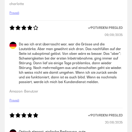
charlotte
Prevedi
POTVRĐENI PREGLED
09/09/2025
Da wo ich erst überrascht war, war die Grösse und die
Lautstärke. Aber man gewöhnt sich dran. Das nachfüllen auf der
Seite ist suboptimal gelöst. Von oben wäre es besser. Das "aber":
Schwierigkeiten bei der ersten Inbetriebnahme, ging immer auf
Störung. Dann lief sie einige Tage problemlos, dann wieder
Störung. Nach mehrmaligem aus und einschalten geht sie wieder.
Ich weiss nicht wie damit umgehen. Wenn ich sie zurück sende
und sie funktioniert, dann ist es auch blöd. Wenn es nochmals
passiert, werde ich mich bei Kundendienst melden.
Amazon-Benutzer
Prevedi
POTVRĐENI PREGLED
20/08/2025
Optisch elegant, einfache Bedingung, gute