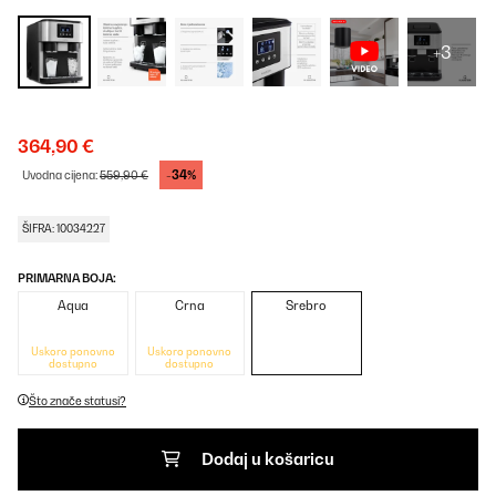
+3
364,90 €
-34%
Uvodna cijena:
559,90 €
ŠIFRA: 10034227
PRIMARNA BOJA:
Aqua
Crna
Srebro
Uskoro ponovno
Uskoro ponovno
dostupno
dostupno
Što znače statusi?
Dodaj u košaricu