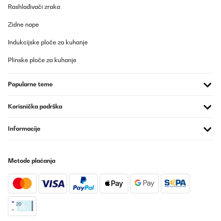
Rashlađivači zraka
18/06/2025
Ich habe das Problem das bei der Wasser Abgabe Partikel im
Zidne nape
Wasser schwimmen. Wenn ich die Eiswürfel schmelzen lasse ist
da nichts drinn. Ich habe schon ganz oft gespült und verwende
Indukcijske ploče za kuhanje
gefiltertes Wasser. Was kann ich noch tun?
Plinske ploče za kuhanje
Carmen
Prevedi
Popularne teme
POTVRĐENI PREGLED
Korisnička podrška
01/06/2025
Informacije
Machine que j'ai depuis 3 mois , elle fuit de partout je suis obligé
de remplir sans arrêt ,
pendant notre absence un week-end nous sommes rentré et le
plan de travail et le sol de la cuisine était inondé d'eau , c'est très
Metode plaćanja
très chère pour un produit qui ne fonctionne pas du tout ,
C'EST À FUIRE
il faut pas mettre d'étoile surtout pas
Suna
Prevedi