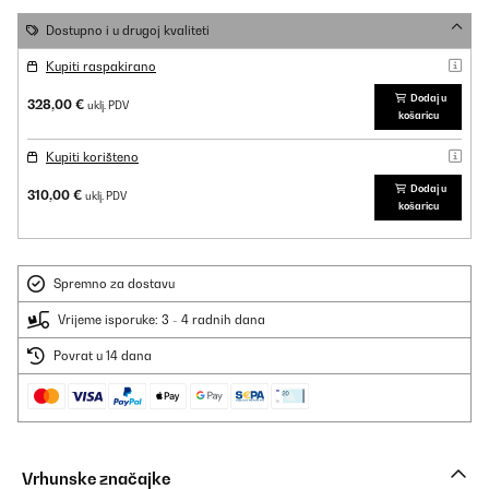
Dostupno i u drugoj kvaliteti
Kupiti raspakirano
Dodaj u
328,00 €
uklj. PDV
košaricu
Kupiti korišteno
Dodaj u
310,00 €
uklj. PDV
košaricu
Spremno za dostavu
Vrijeme isporuke: 3 - 4 radnih dana
Povrat u 14 dana
Vrhunske značajke