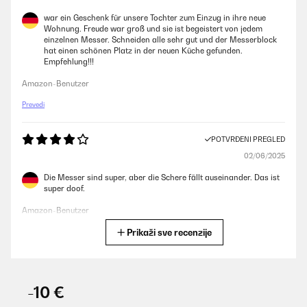
war ein Geschenk für unsere Tochter zum Einzug in ihre neue
Wohnung. Freude war groß und sie ist begeistert von jedem
einzelnen Messer. Schneiden alle sehr gut und der Messerblock
hat einen schönen Platz in der neuen Küche gefunden.
Empfehlung!!!
Amazon-Benutzer
Prevedi
POTVRĐENI PREGLED
02/06/2025
Die Messer sind super, aber die Schere fällt auseinander. Das ist
super doof.
Amazon-Benutzer
Prikaži sve recenzije
Prevedi
POTVRĐENI PREGLED
08/04/2025
-10 €
Die Messer liegen sehr gut in der Hand ...Fleisch,Gemüse ,