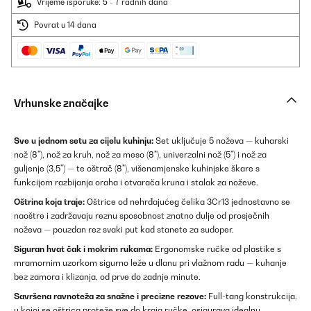
Vrijeme isporuke: 5 - 7 radnih dana
Povrat u 14 dana
Vrhunske značajke
Sve u jednom setu za cijelu kuhinju:
Set uključuje 5 noževa — kuharski
nož (8"), nož za kruh, nož za meso (8"), univerzalni nož (5") i nož za
guljenje (3,5") — te oštrač (8"), višenamjenske kuhinjske škare s
funkcijom razbijanja oraha i otvarača kruna i stalak za noževe.
Oštrina koja traje:
Oštrice od nehrđajućeg čelika 3Cr13 jednostavno se
naoštre i zadržavaju reznu sposobnost znatno dulje od prosječnih
noževa — pouzdan rez svaki put kad stanete za sudoper.
Siguran hvat čak i mokrim rukama:
Ergonomske ručke od plastike s
mramornim uzorkom sigurno leže u dlanu pri vlažnom radu — kuhanje
bez zamora i klizanja, od prve do zadnje minute.
Savršena ravnoteža za snažne i precizne rezove:
Full-tang konstrukcija,
u kojoj se oštrica proteže sve do kraja ručke, osigurava idealnu