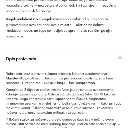
raspodjelu težine — nož ostaje stabilan čak i pri zahtjevnim rezovima
poput sjeckanja ili filetiranja.
Uvijek nadohvat ruke, uvijek zaštićeno:
Stalak od punog drveta
gumovca daje svakom nožu svoje mjesto — oštrice ne dolaze u
međusobni dodir, ne tupe se i uvijek su spremne za rad čim po njih
posegnete.
Opis proizvoda
Dobro oštri nož u pravim rukama pretvara kuhanje u zadovoljstvo.
Klarstein Katana 8
set noževa donosi profesionalnu oštrinu, savršenu
ravnotežu i uredan red u svaku kuhinju — bez kompromisa.
Komplet od 8 dijelova sadrži sve što Vam je potrebno za svakodnevno
kuhanje i posebne prigode. Oštrice od nehrđajućeg čelika 3Cr13 lako se
naoštre i dugo zadržavaju reznu sposobnost. Ručke s elegantnim
mramornim uzorkom u bijeloj i crnoj boji sigurno leže u ruci — čak i pri radu
mokrim rukama. Full-tang konstrukcija osigurava savršenu ravnotežu
noževa i otpornost na snažan pritisak, rez za rezom.
Priloženi stalak za noževe od drveta gumovca čuva svaki nož na svom
mjestu i štiti oštrice od međusobnog tupljenja. Oštricu ćete sačuvati dulje —