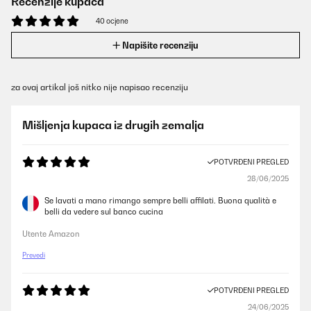
Recenzije kupaca
40 ocjene
Napišite recenziju
za ovaj artikal još nitko nije napisao recenziju
Mišljenja kupaca iz drugih zemalja
POTVRĐENI PREGLED
28/06/2025
Se lavati a mano rimango sempre belli affilati. Buona qualità e
belli da vedere sul banco cucina
Utente Amazon
Prevedi
POTVRĐENI PREGLED
24/06/2025