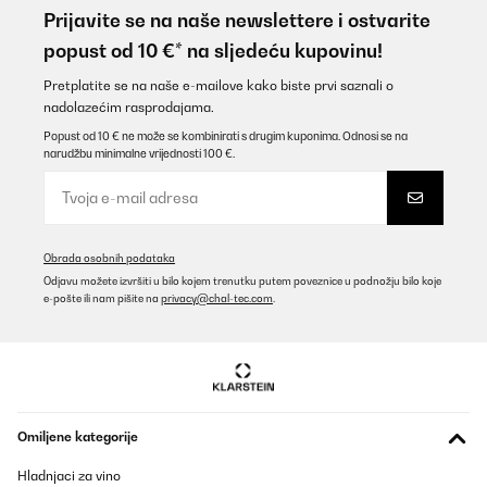
Brotmesser alle top ...
Prijavite se na naše newslettere i ostvarite
popust od 10 €* na sljedeću kupovinu!
Amazon-Benutzer
Prevedi
Pretplatite se na naše e-mailove kako biste prvi saznali o
nadolazećim rasprodajama.
Popust od 10 € ne može se kombinirati s drugim kuponima. Odnosi se na
POTVRĐENI PREGLED
narudžbu minimalne vrijednosti 100 €.
03/02/2025
Messer sind sehr scharf und sehen cool aus. Alles in allem für
den Preis absolut zu empfehlen
Amazon-Benutzer
Obrada osobnih podataka
Odjavu možete izvršiti u bilo kojem trenutku putem poveznice u podnožju bilo koje
Prevedi
e-pošte ili nam pišite na
privacy@chal-tec.com
.
POTVRĐENI PREGLED
06/01/2025
Buena calidad
Omiljene kategorije
Usuario/a de amazon
Hladnjaci za vino
Prevedi