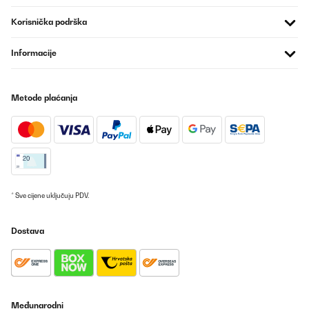
Es sind meine erste gute Messer.Es sehr scharf, muss ich daran
Korisnička podrška
gewöhnen.Sehen auch gut aus
Amazon-Benutzer
Informacije
Prevedi
Metode plaćanja
POTVRĐENI PREGLED
20/11/2023
Surpris du rapport qualité prix ! Le tranchant est parfait.
Antoine
Prevedi
* Sve cijene uključuju PDV.
POTVRĐENI PREGLED
Dostava
08/07/2021
So erwartet man das auch von eine neuen Artikel
Amazon-Benutzer
Međunarodni