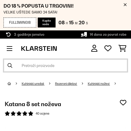
DO 18 % POPUSTA U TRGOVINI!
VELIKE UŠTEDE SAMO 24 SATA!
Kupite
08
15
20
FULLSWING18
H
M
S
sada
3-godišnje jamstvo
14 dana za povrat robe
Kuhinjski uređaji
Rezervni dijelovi
Kuhinjski noževi
Katana 8 set noževa
40 ocjene