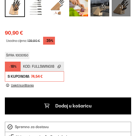
+1
90,90 €
-35%
Uvodna cijena:
139,90 €
ŠIFRA: 10030150
-18%
KOD:
FULLSWING18
S KUPONOM:
74,54 €
Uvjeti korištenja
Dodaj u košaricu
Spremno za dostavu