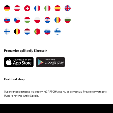
Prevedi
POTVRĐENI PREGLED
05/07/2021
Gut
Amazon-Benutzer
Prevedi
Preuzmite aplikaciju Klarstein
POTVRĐENI PREGLED
19/05/2021
Tolles Messereset Jedes Messer ist super scharf. Die Schere kann
Certified shop
man auseinander nehmen zum Reinigen und schärfen. Der
Messerblock ist aus massivem Holz und auch sehr gut
verarbeitet.
Ova stranica zaštićena je uslugom reCAPTCHA i na nju se primjenjuju
Pravila o privatnosti
i
Amazon-Benutzer
Uvjeti korištenja
tvrtke Google.
Prevedi