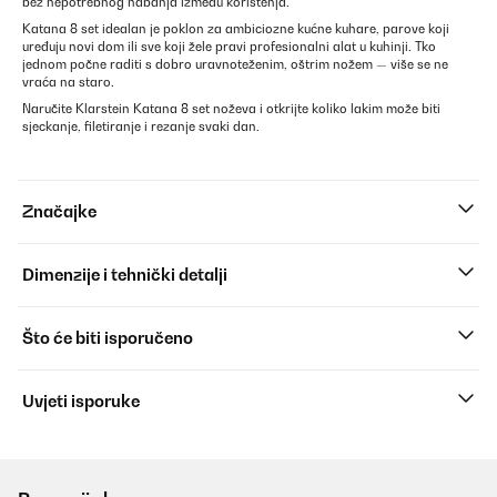
bez nepotrebnog habanja između korištenja.
Katana 8 set idealan je poklon za ambiciozne kućne kuhare, parove koji
uređuju novi dom ili sve koji žele pravi profesionalni alat u kuhinji. Tko
jednom počne raditi s dobro uravnoteženim, oštrim nožem — više se ne
vraća na staro.
Naručite Klarstein Katana 8 set noževa i otkrijte koliko lakim može biti
sjeckanje, filetiranje i rezanje svaki dan.
Značajke
Dimenzije i tehnički detalji
Što će biti isporučeno
Uvjeti isporuke