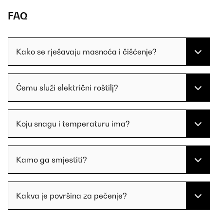
FAQ
Kako se rješavaju masnoća i čišćenje?
Čemu služi električni roštilj?
Koju snagu i temperaturu ima?
Kamo ga smjestiti?
Kakva je površina za pečenje?