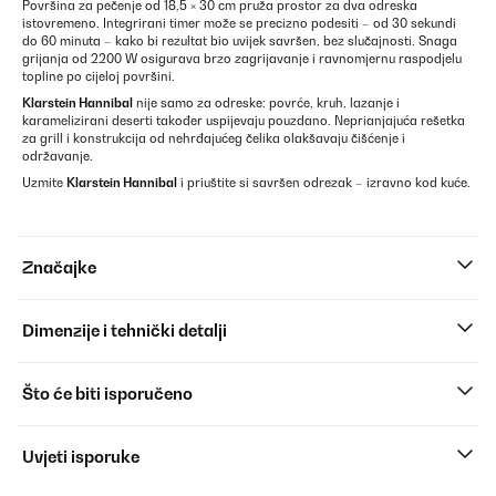
Površina za pečenje od 18,5 × 30 cm pruža prostor za dva odreska
istovremeno. Integrirani timer može se precizno podesiti – od 30 sekundi
do 60 minuta – kako bi rezultat bio uvijek savršen, bez slučajnosti. Snaga
grijanja od 2200 W osigurava brzo zagrijavanje i ravnomjernu raspodjelu
topline po cijeloj površini.
Klarstein Hannibal
nije samo za odreske: povrće, kruh, lazanje i
karamelizirani deserti također uspijevaju pouzdano. Neprianjajuća rešetka
za grill i konstrukcija od nehrđajućeg čelika olakšavaju čišćenje i
održavanje.
Uzmite
Klarstein Hannibal
i priuštite si savršen odrezak – izravno kod kuće.
Značajke
Dimenzije i tehnički detalji
Što će biti isporučeno
Uvjeti isporuke