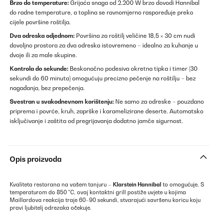
Brzo do temperature:
Grijaća snaga od 2.200 W brzo dovodi Hannibal
do radne temperature, a toplina se ravnomjerno raspoređuje preko
cijele površine roštilja.
Dva odreska odjednom:
Površina za roštilj veličine 18,5 × 30 cm nudi
dovoljno prostora za dva odreska istovremeno – idealno za kuhanje u
dvoje ili za male skupine.
Kontrola do sekunde:
Beskonačno podesiva okretna tipka i timer (30
sekundi do 60 minuta) omogućuju precizno pečenje na roštilju – bez
nagađanja, bez prepečenja.
Svestran u svakodnevnom korištenju:
Ne samo za odreske – pouzdano
priprema i povrće, kruh, zaprške i karamelizirane deserte. Automatsko
isključivanje i zaštita od pregrijavanja dodatno jamče sigurnost.
Opis proizvoda
Kvaliteta restorana na vašem tanjuru –
Klarstein Hannibal
to omogućuje. S
temperaturom do 850 °C, ovaj kontaktni grill postiže uvjete u kojima
Maillardova reakcija traje 60–90 sekundi, stvarajući savršenu koricu koju
pravi ljubitelj odrezaka očekuje.