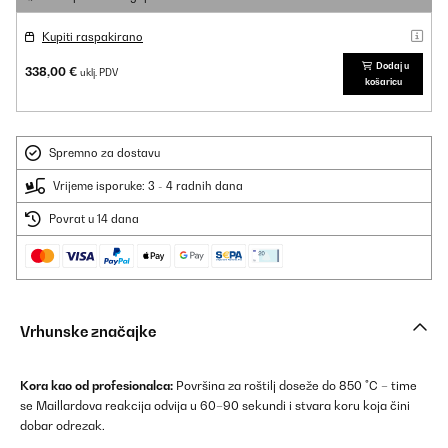
Kupiti raspakirano
Dodaj u
338,00 €
uklj. PDV
košaricu
Spremno za dostavu
Vrijeme isporuke: 3 - 4 radnih dana
Povrat u 14 dana
Vrhunske značajke
Kora kao od profesionalca:
Površina za roštilj doseže do 850 °C – time
se Maillardova reakcija odvija u 60–90 sekundi i stvara koru koja čini
dobar odrezak.