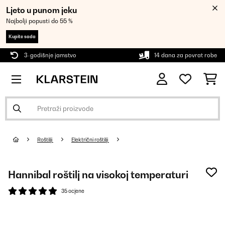
Ljeto u punom jeku
Najbolji popusti do 55 %
Kupite sada
3-godišnje jamstvo
14 dana za povrat robe
Roštilji
Električni roštilji
Hannibal roštilj na visokoj temperaturi
35 ocjene