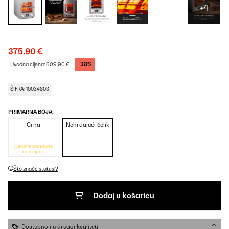
+4
375,90 €
-38%
Uvodna cijena:
609,90 €
ŠIFRA: 10034803
PRIMARNA BOJA:
Crna
Nehrđajući čelik
Uskoro ponovno
dostupno
Što znače statusi?
Dodaj u košaricu
Dostupno i u drugoj kvaliteti