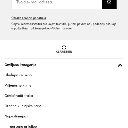
P e r f e t t o
Utente Amazon
Obrada osobnih podataka
Prevedi
Odjavu možete izvršiti u bilo kojem trenutku putem poveznice u podnožju bilo koje
e-pošte ili nam pišite na
privacy@chal-tec.com
.
POTVRĐENI PREGLED
03/09/2024
Durch die Hitze von 800 Grad hat man innerhalb von 2 - 3
Minuten eine tolle Kruste und danach wird das Fleisch mit dem
Rost in das untere Fach eingeschoben und auf die gewünschte
Omiljene kategorije
Kerntemperatur fertig gegart.Sehr gut ist, dass die Hitze von
oben kommt und Fett in die mit Wasser gefüllt Trofschale tropft
Hladnjaci za vino
und nicht brennt wie es bei Unterhitze passiert. Das Gerät ist
sehr leicht und schnell zu reinigen.Die Bedienungsanleitung
widerspricht sich in verschiedenen Punkten und sollte auf jeden
Prijenosne klime
Fall überarbeitet werden. Deswegen ein Stern Abzug.Für den
Preis ein prima Gerät.
Odvlaživači zraka
Amazon-Benutzer
Otočne kuhinjske nape
Prevedi
Nape dimnjaci
POTVRĐENI PREGLED
Infracrvene grijalice