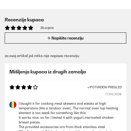
Recenzije kupaca
35 ocjene
Napišite recenziju
za ovaj artikal još nitko nije napisao recenziju
Mišljenja kupaca iz drugih zemalja
POTVRĐENI PREGLED
17/04/2026
I bought it for cooking meat skewers and steaks at high
temperature (like a tandoor oven). The normal oven top heating
element is too weak for something like this.
It works nice, so far I tested it with yogurt marinated chicken
breast pieces.
The provided accessories are from thick stainless steel.