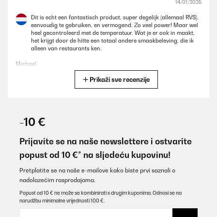
14/01/2025
Dit is echt een fantastisch product, super degelijk (allemaal RVS),
eenvoudig te gebruiken, en vermogend. Zo veel power! Maar wel
heel gecontroleerd met de temperatuur. Wat je er ook in maakt,
het krijgt door de hitte een totaal andere smaakbeleving, die ik
alleen van restaurants ken.
Michael
Prikaži sve recenzije
Prevedi
POTVRĐENI PREGLED
29/12/2024
-10 €
Le QR code vous emmène sur le mode emploi toutes langue
Prijavite se na naše newslettere i ostvarite
Utilisateur d'Amazon
popust od 10 €* na sljedeću kupovinu!
Prevedi
Pretplatite se na naše e-mailove kako biste prvi saznali o
nadolazećim rasprodajama.
POTVRĐENI PREGLED
Popust od 10 € ne može se kombinirati s drugim kuponima. Odnosi se na
narudžbu minimalne vrijednosti 100 €.
24/11/2024