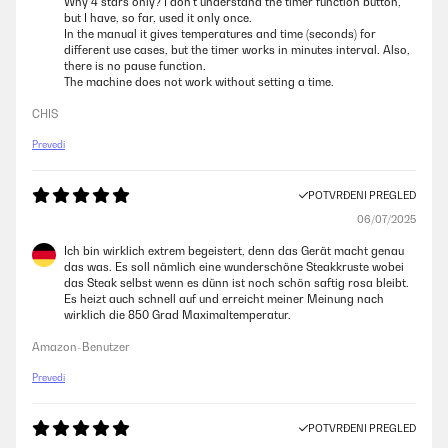
Why 4 stars only? I don't understand the timer function button,
but I have, so far, used it only once.
In the manual it gives temperatures and time (seconds) for
different use cases, but the timer works in minutes interval. Also,
there is no pause function.
The machine does not work without setting a time.
CHIS
Prevedi
POTVRĐENI PREGLED
06/07/2025
Ich bin wirklich extrem begeistert, denn das Gerät macht genau
das was. Es soll nämlich eine wunderschöne Steakkruste wobei
das Steak selbst wenn es dünn ist noch schön saftig rosa bleibt.
Es heizt auch schnell auf und erreicht meiner Meinung nach
wirklich die 850 Grad Maximaltemperatur.
Amazon-Benutzer
Prevedi
POTVRĐENI PREGLED