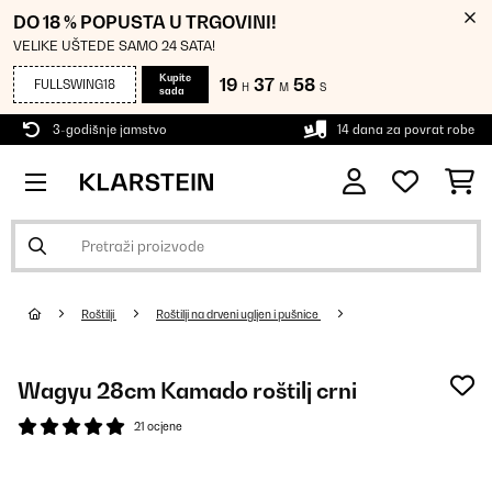
DO 18 % POPUSTA U TRGOVINI!
VELIKE UŠTEDE SAMO 24 SATA!
Kupite
19
37
57
FULLSWING18
H
M
S
sada
3-godišnje jamstvo
14 dana za povrat robe
Roštilji
Roštilji na drveni ugljen i pušnice
Wagyu 28cm Kamado roštilj crni
21 ocjene