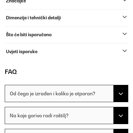
Značajke
Dimenzije i tehnički detalji
Što će biti isporučeno
Uvjeti isporuke
FAQ
Od čega je izrađen i koliko je otporan?
Na koje gorivo radi roštilj?