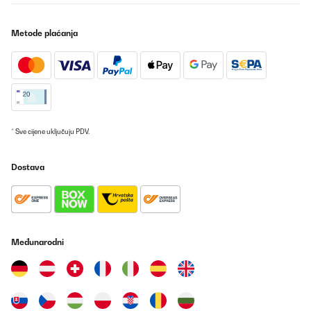
POTVRĐENI PREGLED
Metode plaćanja
28/10/2019
Un très bon rapport qualité prix !!!
Utilisateur d'Amazon
Prevedi
* Sve cijene uključuju PDV.
POTVRĐENI PREGLED
06/06/2019
Dostava
Excellent produit, arrivé très bien emballé.Convient parfaitement
à l’usage que je souhaitais, un bbq pour 2/3 personnes. S’allume
rapidement en respectant les consignes, pas d’allume feu liquide.
La température monte vite et se règle avec le tirage . Bons
résultats avec les cuissons basses températures cuisson
Međunarodni
savoureuse.
Utilisateur d'Amazon
Prevedi