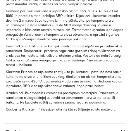
profesionalni uređaj, a stane i na manji vanjski prostor.
Kamado peći vuču korijene iz japanskih rižinih peći, a u SAD-u su još od
1960-ih postale simbol ozbiljne BBQ kulture. Ključ leži u keramici: stjenka
debljine 2 cm zadržava toplinu iznimno učinkovito, pa temperatura u
unutrašnjosti ostaje stabilna – uz do 50 % manje drvenog ugljena u
usporedbi s klasičnim metalnim roštiljem. Termometar ugrađen u poklopac
omogućuje Vam praćenje temperature bez otvaranja, a opružni sigurnosni
šarke sprječavaju nekontrolirano padanje poklopca.
Keramička unutrašnjost je kemijski neutralna – ne utječe na prirodan okus
namirnica. Temperaturu precizno regulirate gornjim i donjim klizačem za
zrak, bez termostata, isključivo protokom zraka. Postolje od nehrđajućeg
čelika na kotačićima omogućuje lako premještanje Princesize uređaja po
terasi ili balkonu.
Klarstein Princesize nije samo roštilj – to je ulaznica u potpuno novi način
kuhanja na otvorenom. Slow cooking, dimljenje na niskim temperaturama,
jako pečenje na 425 °C: ovaj uređaj vlada svim tehnikama. Jednom kad ga
isprobate, BBQ više nije vikendaška zabava, nego pravi zanat.
Izrađen od UV-otpornih i vremenski postojanih materijala, Princesize je
namijenjen cjelogodišnjoj upotrebi na otvorenom – u vrtu, na terasi ili
balkonu. Ne kupujete roštilj za jednu sezonu, nego za godinama.
Odaberite Klarstein Princesize i otkrijte što roštiljanje zaista može biti.