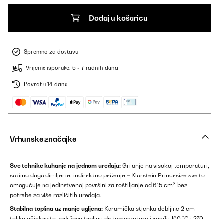
Dodaj u košaricu
Spremno za dostavu
Vrijeme isporuke: 5 - 7 radnih dana
Povrat u 14 dana
Vrhunske značajke
Sve tehnike kuhanja na jednom uređaju:
Grilanje na visokoj temperaturi,
satima dugo dimljenje, indirektno pečenje – Klarstein Princesize sve to
omogućuje na jedinstvenoj površini za roštiljanje od 615 cm², bez
potrebe za više različitih uređaja.
Stabilna toplina uz manje ugljena:
Keramička stjenka debljine 2 cm
toliko učinkovito zadržava toplinu da temperature između 100 °C i 370