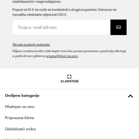
nadolazećim rasprodajama.
Popust od 10 € ne može se kombinirati s drugim kuponima. Odnosi se na
narudžbu minimalne vrijednosti 100 €.
POTVRĐENI PREGLED
10/01/2024
Steady heavy bbq, good size for a small group of 4 people
Obrada osobnih podataka
Amazon user
Odjavu možete izvršiti u bilo kojem trenutku putem poveznice u podnožju bilo koje
Prevedi
e-pošte ili nam pišite na
privacy@chal-tec.com
.
POTVRĐENI PREGLED
04/01/2023
Bin sehr zufrieden, macht was er soll, für 2 groß genug, sehr gut
verarbeitet, kann ich nur empfehlen…
Omiljene kategorije
Amazon-Benutzer
Hladnjaci za vino
Prevedi
Prijenosne klime
POTVRĐENI PREGLED
Odvlaživači zraka
17/06/2022