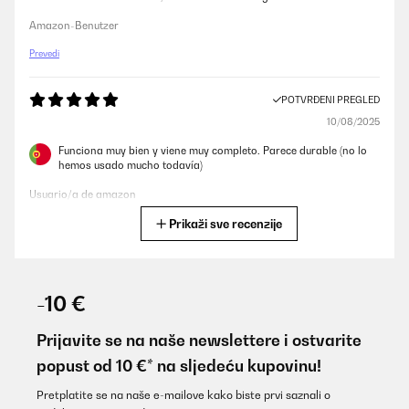
Amazon-Benutzer
Prevedi
POTVRĐENI PREGLED
10/08/2025
Funciona muy bien y viene muy completo. Parece durable (no lo
hemos usado mucho todavía)
Usuario/a de amazon
Prikaži sve recenzije
Prevedi
POTVRĐENI PREGLED
30/01/2024
-10 €
Très bon investissement pour débuter hâte de fumer nos viandes.
Petit bémol le diamètre est un peu juste pour un repas entre amis
Prijavite se na naše newslettere i ostvarite
compter pour 3/4 personnes.
popust od 10 €* na sljedeću kupovinu!
Utilisateur d'Amazon
Pretplatite se na naše e-mailove kako biste prvi saznali o
Prevedi