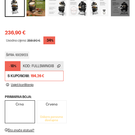
+2
236,90 €
-34%
Uvodna cijena:
359,90 €
ŠIFRA: 10029123
-18%
KOD:
FULLSWING18
S KUPONOM:
194,26 €
Uvjeti korištenja
PRIMARNA BOJA:
Crna
Crvena
Uskoro ponovno
dostupno
Što znače statusi?