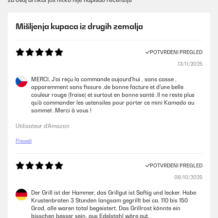
Mišljenja kupaca iz drugih zemalja
POTVRĐENI PREGLED
13/11/2025
MERCI, J'ai reçu la commande aujourd'hui , sans casse ,
apparemment sans fissure ,de bonne facture et d'une belle
couleur rouge (fraise) et surtout en bonne santé .Il ne reste plus
qu'à commander les ustensiles pour porter ce mini Kamado au
sommet .Merci à vous !
Utilisateur d'Amazon
Prevedi
POTVRĐENI PREGLED
09/10/2025
Der Grill ist der Hammer, das Grillgut ist Saftig und lecker. Habe
Krustenbraten 3 Stunden langsam gegrillt bei ca. 110 bis 150
Grad, alle waren total begeistert. Das Grillrost könnte ein
bisschen besser sein, aus Edelstahl wäre gut.