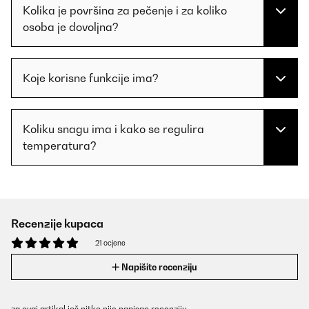
Kolika je površina za pečenje i za koliko
osoba je dovoljna?
Koje korisne funkcije ima?
Koliku snagu ima i kako se regulira
temperatura?
Recenzije kupaca
21 ocjene
Napišite recenziju
za ovaj artikal još nitko nije napisao recenziju