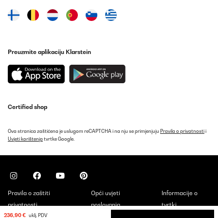
POTVRĐENI PREGLED
06/06/2019
Excellent produit, arrivé très bien emballé.Convient parfaitement
à l’usage que je souhaitais, un bbq pour 2/3 personnes. S’allume
rapidement en respectant les consignes, pas d’allume feu liquide.
Preuzmite aplikaciju Klarstein
La température monte vite et se règle avec le tirage . Bons
résultats avec les cuissons basses températures cuisson
savoureuse.
Utilisateur d'Amazon
Prevedi
Certified shop
POTVRĐENI PREGLED
Ova stranica zaštićena je uslugom reCAPTCHA i na nju se primjenjuju
Pravila o privatnosti
i
Uvjeti korištenja
tvrtke Google.
30/05/2018
Super kleiner Grill, bis 800 Grad auch für das klassische Steak.
Geschmacklich nicht zu übertreffen. Andere Modelle mit dem
gleichen Prinzip "Keramik" , so wie das Green Egg - kosten schon
mal über 1000 Euro. Alles in allem, prima Preis / Leistung
Pravila o zaštiti
Opći uvjeti
Informacije o
Amazon-Benutzer
privatnosti
poslovanja
tvrtki
Prevedi
236,90 €
uklj. PDV