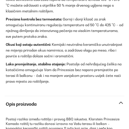
°C možete održavati s otprilike 50 % manje drvenog ugljena nego s
klasičnim metalnim roštiljem.
Precizna kontrola bez termostata:
Gornji i donji klizač za zrak
omogućuju kontinuiranu regulaciju temperature od 50 °C do 425 °C – od
nježnog dimljenja do intenzivnog pečenja na visokim temperaturama,
sve putem protoka zraka.
Okusi koji ostaju autentični:
Kemijski neutralna keramička unutrašnjost
ne mijenja prirodan okus namirnica, a zadržava vlagu pa meso, riba i
povrće s roštilja dolaze sočni i aromatični.
Lako premještanje, stabilno stajanje:
Postolje od nehrđajućeg čelika na
kotačićima omogućuje Vam da Princesize bez napora premjestite po
terasi ili balkonu – čak i na manjem vanjskom prostoru uvijek ćete naći
pravo mjesto za roštiljanje.
Opis proizvoda
Postoji razlika između roštilja i pravog BBQ iskustva. Klarstein Princesize
Kamado roštilj tu razliku donosi izravno na Vašu terasu ili balkon –
kompaktni keramički roštilj promjera 11 inča koji grije, dimi i peče kao