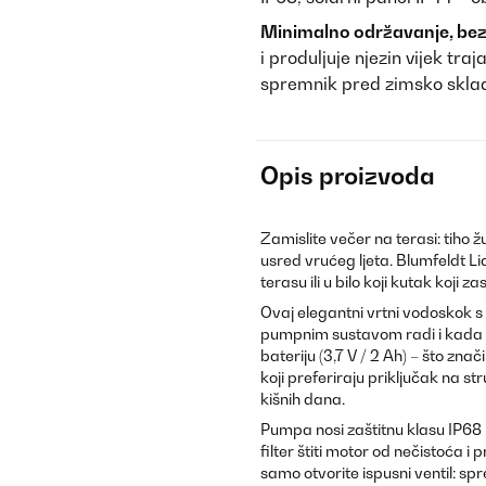
Minimalno održavanje, bez
i produljuje njezin vijek tra
spremnik pred zimsko sklad
Opis proizvoda
Zamislite večer na terasi: tiho 
usred vrućeg ljeta. Blumfeldt Li
terasu ili u bilo koji kutak koji
Ovaj elegantni vrtni vodoskok s
pumpnim sustavom radi i kada V
bateriju (3,7 V / 2 Ah) – što zna
koji preferiraju priključak na st
kišnih dana.
Pumpa nosi zaštitnu klasu IP68 
filter štiti motor od nečistoća 
samo otvorite ispusni ventil: s