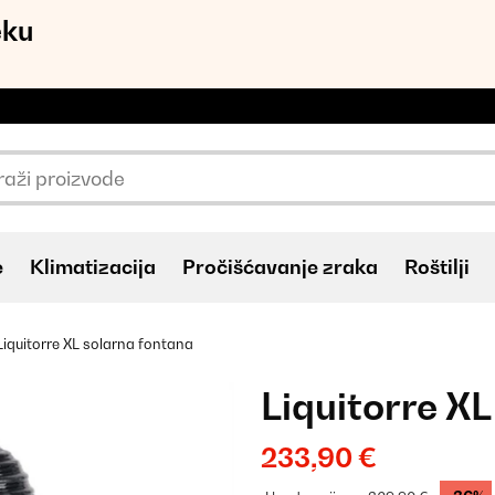
eku
e
Klimatizacija
Pročišćavanje zraka
Roštilji
Liquitorre XL solarna fontana
Liquitorre X
233,90 €