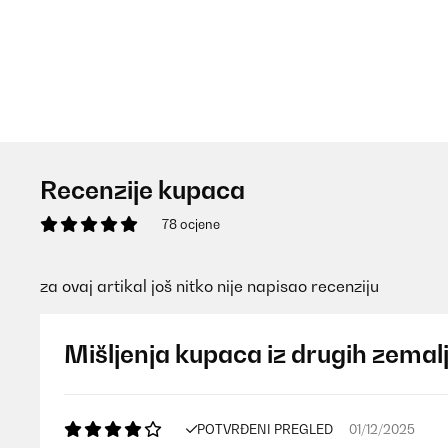
Recenzije kupaca
78 ocjene
za ovaj artikal još nitko nije napisao recenziju
Mišljenja kupaca iz drugih zemal
POTVRĐENI PREGLED
01/12/2025