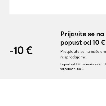
Amazon-Benutzer
POTVRĐENI PREGLED
25/11/2024
Prijavite se na
Um den kaputten Zimmerbrunnen im Blumentrog in me
popust od 10 €
wunderbar.Leider habe ich einige Zeit für den Aufb
nun funktioniert der Brunnen einwandfrei und sieht 
-10 €
Pretplatite se na naše e-
rasprodajama.
Amazon-Benutzer
Popust od 10 € ne može se komb
vrijednosti 100 €.
POTVRĐENI PREGLED
27/09/2024
Sehr schöner Brunnen, funktioniert einwandfrei. Du
auftritt.Unserer Meinung nach könnte das Geräusch
verarbeitet. Die Kabel zwischen dem Solarmodul und