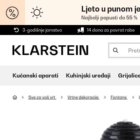
Ljeto u punom j
Najbolji popusti do 55 %
3-godišnje jamstvo
14 dana za povrat robe
Kućanski aparati
Kuhinjski uređaji
Grijalic
Sve za vaš vrt
Vrtne dekoracije
Fontane