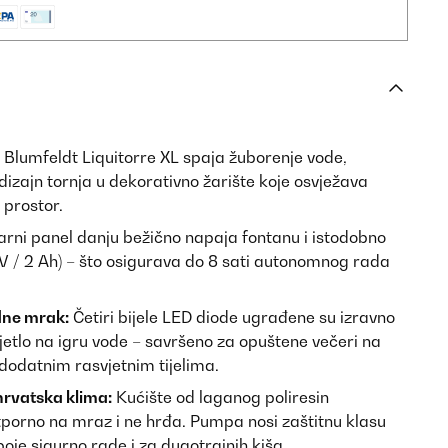
Blumfeldt Liquitorre XL spaja žuborenje vode,
 dizajn tornja u dekorativno žarište koje osvježava
i prostor.
rni panel danju bežično napaja fontanu i istodobno
 V / 2 Ah) – što osigurava do 8 sati autonomnog rada
ne mrak:
Četiri bijele LED diode ugrađene su izravno
vjetlo na igru vode – savršeno za opuštene večeri na
dodatnim rasvjetnim tijelima.
hrvatska klima:
Kućište od laganog poliresin
tporno na mraz i ne hrđa. Pumpa nosi zaštitnu klasu
boje sigurno rade i za dugotrajnih kiša.