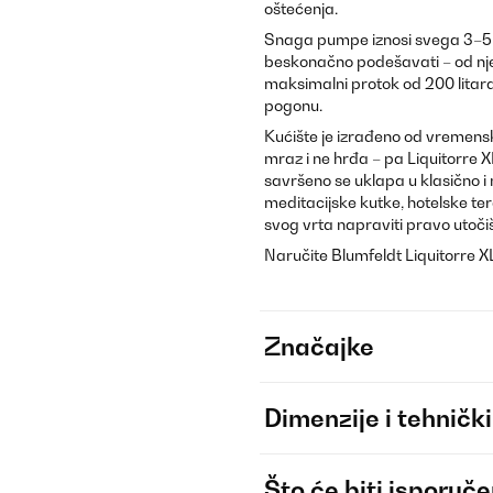
oštećenja.
Snaga pumpe iznosi svega 3–5 W
beskonačno podešavati – od njež
maksimalni protok od 200 litara
pogonu.
Kućište je izrađeno od vremensk
mraz i ne hrđa – pa Liquitorre X
savršeno se uklapa u klasično i
meditacijske kutke, hotelske tera
svog vrta napraviti pravo utočiš
Naručite Blumfeldt Liquitorre XL d
Značajke
Dimenzije i tehnički
Što će biti isporuč