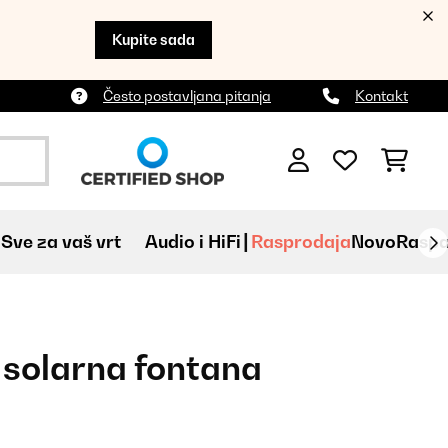
Kupite sada
Često postavljana pitanja
Kontakt
Sve za vaš vrt
Audio i HiFi
Rasprodaja
Novo
Raspa
L solarna fontana