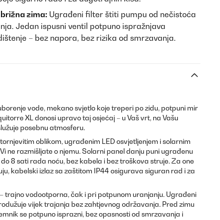
brižna zima:
Ugrađeni filter štiti pumpu od nečistoća
janja. Jedan ispusni ventil potpuno ispražnjava
ištenje – bez napora, bez rizika od smrzavanja.
žuborenje vode, mekano svjetlo koje treperi po zidu, potpuni mir
quitorre XL donosi upravo taj osjećaj – u Vaš vrt, na Vašu
 zaslužuje posebnu atmosferu.
 tornjevitim oblikom, ugrađenim LED osvjetljenjem i solarnim
i ne razmišljate o njemu. Solarni panel danju puni ugrađenu
či do 8 sati rada noću, bez kabela i bez troškova struje. Za one
ruju, kabelski izlaz sa zaštitom IP44 osigurava siguran rad i za
– trajno vodootporna, čak i pri potpunom uranjanju. Ugrađeni
i produžuje vijek trajanja bez zahtjevnog održavanja. Pred zimu
premnik se potpuno isprazni, bez opasnosti od smrzavanja i