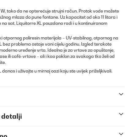
, tako da ne opterećuje strujni račun. Protok vode možete
nog mlaza do pune fontane. Uz kapacitet od oko 11 litara i
 na sat, Liquitorre XL pouzdano radi i u kontinuiranom
i otpornog poliresin materijala – UV-stabilnog, otpornog na
L bez problema ostaje vani cijelu godinu. Izgled terakote
 moderno uređenje vrta. Idealna je za vrtove za opuštanje,
se ili café-vrtove – ali i kao poklon za svakoga tko želi od
te.
anas i uživajte u mirnoj oazi koju ste uvijek priželjkivali.
 detalji
eno