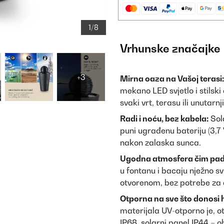
1/8
Vrhunske značajke
+3
Mirna oaza na Vašoj terasi:
mekano LED svjetlo i stilski
svaki vrt, terasu ili unutarnj
Radi i noću, bez kabela:
Sola
puni ugrađenu bateriju (3,7
nakon zalaska sunca.
Ugodna atmosfera čim pad
u fontanu i bacaju nježno s
otvorenom, bez potrebe za 
Otporna na sve što donosi 
materijala UV-otporno je, o
IP68, solarni panel IP44 – o