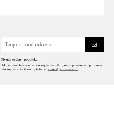
Prevedi
n ich fündig geworden und der neue Brunnen passt
o tief in der Kugel des Brunnens "versteckt" waren. Aber
 empfehlen.
Obrada osobnih podataka
Prevedi
Odjavu možete izvršiti u bilo kojem trenutku putem poveznice u podnožju
bilo koje e-pošte ili nam pišite na
privacy@chal-tec.com
.
ptimale Beleuchtung an der Stelle, wo das Wasser
mackssache.Das Solarmodul scheint sehr solide
ieren.