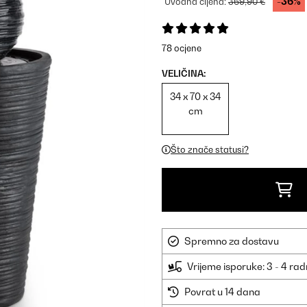
-36%
Uvodna cijena:
369,90 €
78 ocjene
VELIČINA:
34 x 70 x 34
cm
Što znače statusi?
Spremno za dostavu
Vrijeme isporuke: 3 - 4 ra
Povrat u 14 dana