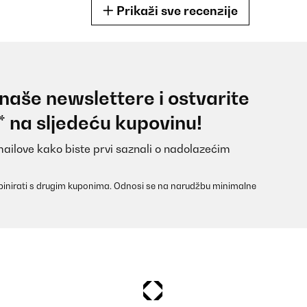
Prikaži sve recenzije
 naše newslettere i ostvarite
inem Wintergarten zu ersetzen habe ich lange gesucht. Endlich bi
* na sljedeću kupovinu!
au gebraucht da die Anschlüsse für das Wasser und das Solarpaneel s
meiner Meinung nach auch sehr gut aus.Von meiner Seite aus sehr zu
mailove kako biste prvi saznali o nadolazećim
inirati s drugim kuponima. Odnosi se na narudžbu minimalne
rch die Batterie läuft der Brunnen auch abends und hat zudem eine o
 des Plätscherns des Wassers etwas lauter sein, das ist aber Gesch
 dem Brunnen sind lang genug, um beide Teile entsprechend zu platz