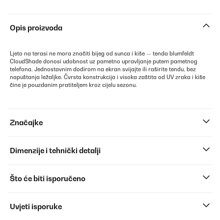
Opis proizvoda
Ljeto na terasi ne mora značiti bijeg od sunca i kiše — tenda blumfeldt
CloudShade donosi udobnost uz pametno upravljanje putem pametnog
telefona. Jednostavnim dodirom na ekran svijajte ili raširite tendu, bez
napuštanja ležaljke. Čvrsta konstrukcija i visoka zaštita od UV zraka i kiše
čine je pouzdanim pratiteljem kroz cijelu sezonu.
Značajke
Dimenzije i tehnički detalji
Što će biti isporučeno
Uvjeti isporuke