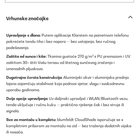
Vrhunske značajke
Upravljanje s dlana:
Putem aplikacije Klarstein na pametnom telefonu
pokrećete tendu tiho i bez napora — bez ustajanja, bez ručnog
podešavanja.
Zaštita od sunca i kiše:
Tkanina gustoće 270 g/m² s PU premazom i UV
zaštitom 30+ štiti Vašu terasu od štetnog sunčevog zračenja i
iznenadnih pljuskova.
Dugotrajno čvrsta konstrukcija:
Aluminijski okvir i aluminijska prednja
lajsna zajamčuju stabilnost koja podnosi vjetar, vlagu i svakodnevnu
uporabu godinama.
Dvije opcije upravljanja:
Uz daljinski upravljač i WLAN/Bluetooth vezu,
tenda uključuje i ručnu kuku — praktično rješenje čak i bez struje ili
signala.
Sve za montažu u kompletu:
blumfeldt CloudShade isporučuje se s
kompletnim priborom za montažu na zid — bez traženja dodatnih vijaka
ili nosača.