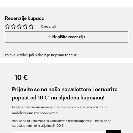
Recenzije kupaca
O recenziji
Napišite recenziju
za ovaj artikal još nitko nije napisao recenziju
-10 €
Prijavite se na naše newslettere i ostvarite
popust od 10 €* na sljedeću kupovinu!
Pretplatite se na naše e-mailove kako biste prvi saznali o
nadolazećim rasprodajama.
Popust od 10 € ne može se kombinirati s drugim kuponima. Odnosi se na
narudžbu minimalne vrijednosti 100 €.