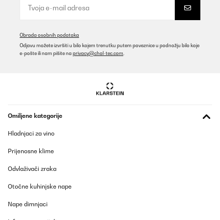
Obrada osobnih podataka
Odjavu možete izvršiti u bilo kojem trenutku putem poveznice u podnožju bilo koje
e-pošte ili nam pišite na
privacy@chal-tec.com
.
Omiljene kategorije
Hladnjaci za vino
Prijenosne klime
Odvlaživači zraka
Otočne kuhinjske nape
Nape dimnjaci