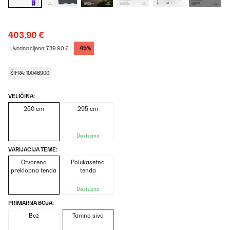
403,90 €
-45%
Uvodna cijena:
739,90 €
ŠIFRA: 10046900
VELIČINA:
250 cm
295 cm
Dostupno
VARIJACIJA TEME:
Otvorena
Polukasetna
preklopna tenda
tenda
Dostupno
PRIMARNA BOJA:
Bež
Tamno siva