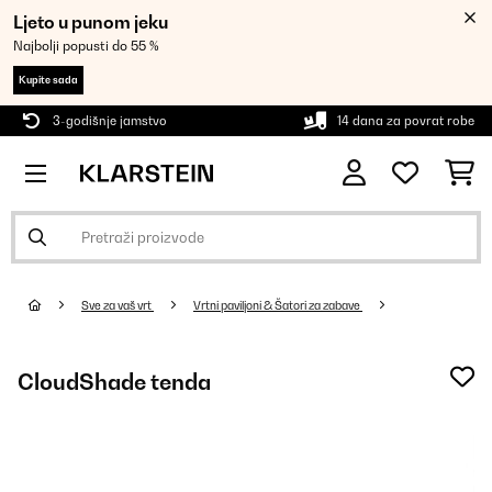
Ljeto u punom jeku
Najbolji popusti do 55 %
Kupite sada
3-godišnje jamstvo
14 dana za povrat robe
Sve za vaš vrt
Vrtni paviljoni & Šatori za zabave
CloudShade tenda