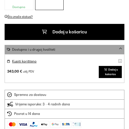
Dostupno
Što znače statusi?
Dodaj u košaricu
Dostupno i u drugoj kvaliteti
Kupiti korišteno
Dodaj u
343,00 €
uklj. PDV
košaricu
Spremno za dostavu
Vrijeme isporuke: 3 - 4 radnih dana
Povrat u 14 dana