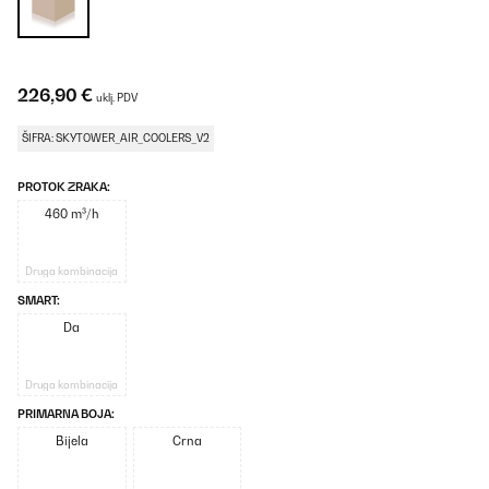
226,90 €
uklj. PDV
ŠIFRA: SKYTOWER_AIR_COOLERS_V2
PROTOK ZRAKA:
460 m³/h
Druga kombinacija
SMART:
Da
Druga kombinacija
PRIMARNA BOJA:
Bijela
Crna