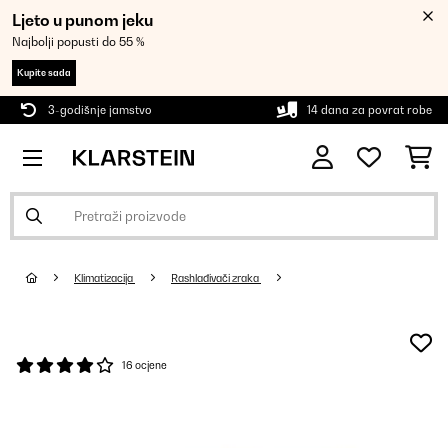
Ljeto u punom jeku
Najbolji popusti do 55 %
Kupite sada
3-godišnje jamstvo
14 dana za povrat robe
Klimatizacija
Rashlađivači zraka
16 ocjene