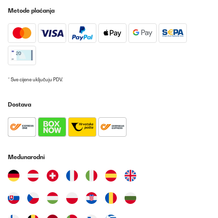
POTVRĐENI PREGLED
Metode plaćanja
27/07/2025
Preisgünstig, tolles Gerät
Amazon-Benutzer
Prevedi
* Sve cijene uključuju PDV.
POTVRĐENI PREGLED
28/06/2025
Dostava
Positiv: unproblematischer Aufbau, Wifi Verbindung über die
Klarstein App und gute Luftreinigung. Als schnelle Lösung für
trockene Luft perfekt. Negativ: - keine Anzeige der Temperatur
oder Luftfeuchtigkeit ( hab mir zusätzlich einen Wifi Thermometer
/ Luftfeuchtigkeitsmesser bei Amazon gekauft, um überhaupt zu
Međunarodni
wissen ob die Luft Feuchtigkeit braucht) - Pumpe für für
Luftfeuchtigkeit gluckert - Von der Kühlung mit Eispads merke ich
nichts und ist auch nicht messbar - Lautstärke des Lüfters bei
Schlafmodus und Normal Modus ist identisch Insgesamt bin ich
gut zufrieden, da ich einen Luftreiniger und Luftbefeuchter haben
wollte - wer sich eine deutliche Abkühlung erhofft - ich kann keine
feststellen