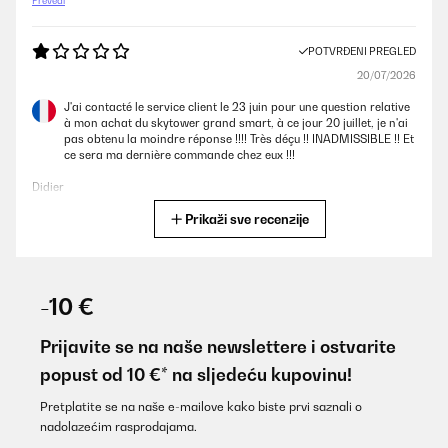
Prevedi
POTVRĐENI PREGLED
20/07/2026
J'ai contacté le service client le 23 juin pour une question relative
à mon achat du skytower grand smart, à ce jour 20 juillet, je n'ai
pas obtenu la moindre réponse !!!! Très déçu !! INADMISSIBLE !! Et
ce sera ma dernière commande chez eux !!!
Didier
Prikaži sve recenzije
Prevedi
POTVRĐENI PREGLED
05/06/2026
-10 €
Bonjour je viens de le recevoir il a l’air top mais: l’oscillation ne
fonctionne pas (ai je loupé quelque chose?) et je ne comprends
Prijavite se na naše newslettere i ostvarite
pas si il faut simplement mettre un pain de glace dans le
popust od 10 €* na sljedeću kupovinu!
réservoir ou si il faut aussi le remplir d’eau pardon mais notice
pas très clair à ce sujet. Qqun peut il m’aider car je ne trouve pas
comment joindre le service client?
Pretplatite se na naše e-mailove kako biste prvi saznali o
nadolazećim rasprodajama.
Deborah