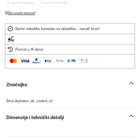
Druga kombinacija
Druga kombinacija
Što znače statusi?
Samo nekoliko komada na skladištu - naruči brzo!
Povrat u 14 dana
Značajke
Šifra: skytower_air_coolers_v2
Dimenzije i tehnički detalji