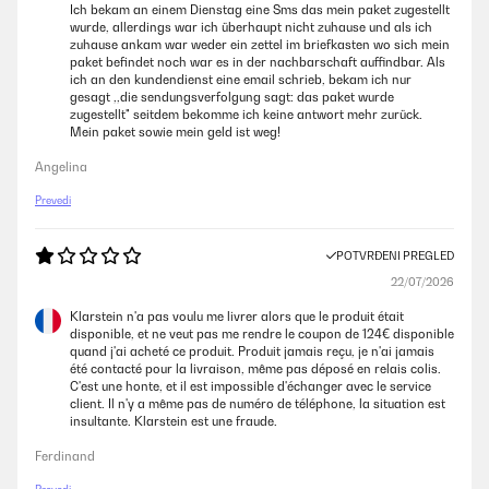
Ich bekam an einem Dienstag eine Sms das mein paket zugestellt
wurde, allerdings war ich überhaupt nicht zuhause und als ich
zuhause ankam war weder ein zettel im briefkasten wo sich mein
paket befindet noch war es in der nachbarschaft auffindbar. Als
ich an den kundendienst eine email schrieb, bekam ich nur
gesagt ,,die sendungsverfolgung sagt: das paket wurde
zugestellt" seitdem bekomme ich keine antwort mehr zurück.
Mein paket sowie mein geld ist weg!
Angelina
Prevedi
POTVRĐENI PREGLED
22/07/2026
Klarstein n'a pas voulu me livrer alors que le produit était
disponible, et ne veut pas me rendre le coupon de 124€ disponible
quand j'ai acheté ce produit. Produit jamais reçu, je n'ai jamais
été contacté pour la livraison, même pas déposé en relais colis.
C'est une honte, et il est impossible d'échanger avec le service
client. Il n'y a même pas de numéro de téléphone, la situation est
insultante. Klarstein est une fraude.
Ferdinand