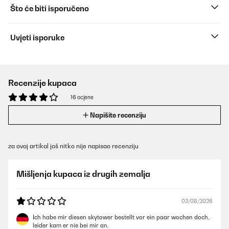
Što će biti isporučeno
Uvjeti isporuke
Recenzije kupaca
16 ocjene
Napišite recenziju
za ovaj artikal još nitko nije napisao recenziju
Mišljenja kupaca iz drugih zemalja
03/08/2026
Ich habe mir diesen skytower bestellt vor ein paar wochen doch,
leider kam er nie bei mir an.