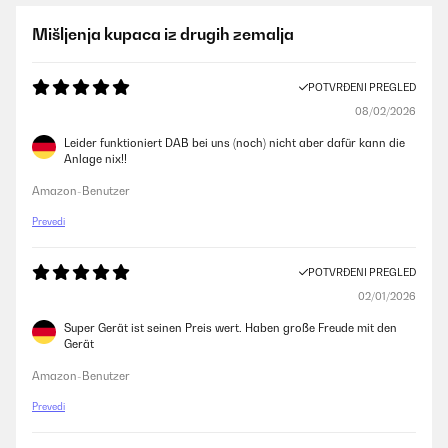
Mišljenja kupaca iz drugih zemalja
POTVRĐENI PREGLED
08/02/2026
Leider funktioniert DAB bei uns (noch) nicht aber dafür kann die
Anlage nix!!
Amazon-Benutzer
Prevedi
POTVRĐENI PREGLED
02/01/2026
Super Gerät ist seinen Preis wert. Haben große Freude mit den
Gerät
Amazon-Benutzer
Prevedi