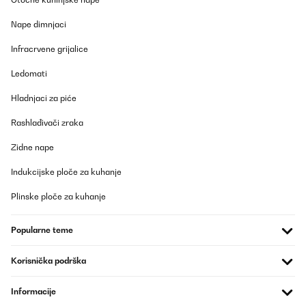
24/07/2025
Nape dimnjaci
Superschön
Infracrvene grijalice
Amazon-Benutzer
Ledomati
Prevedi
Hladnjaci za piće
POTVRĐENI PREGLED
Rashlađivači zraka
09/02/2025
Zidne nape
J’ai commandé ce produit pour l’offrir à Noël en format
"reconditionné" et je ne suis pas déçue. Il fonctionne à merveille !
Indukcijske ploče za kuhanje
Je vous le recommande.
Plinske ploče za kuhanje
Utilisateur d'Amazon
Prevedi
Popularne teme
POTVRĐENI PREGLED
Korisnička podrška
07/02/2025
Informacije
Für den Preis ein gutes Teil. Tut was es soll