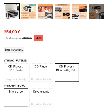
+2
254,90 €
-19%
Uvodna cijena:
318,00 €
ŠIFRA: 10030660
VARIJACIJA TEME:
CD-Player /
CD-Player
CD-Player /
DAB-Radio
Bluetooth / DAB
Radio
Druga kombinacija
Druga kombinacija
PRIMARNA BOJA:
Bijelo drvo
Drvo trešnje
Druga kombinacija