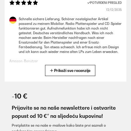
POTVRĐENI PREGLED
12/12/2025
Schnelle sichere Lieferung. Schöner nostalgischer Artikel
passend zu meinem Mobiliar. Radio Plattenspieler und CD-Spieler
funktionieren gut. Aufnahmefunktion habe ich noch nicht
getestet. Deutsches verständliches Handbuch. Was ich noch
machen werde: Beim Hersteller nachfragen nach einer
Ersatznadel für den Plattenspieler und einer Ersatz-
Fernbedienung. Ton etwas schwach. Ich erfreue mich am Design
und ich kann auch wieder meine alten LPs zum Leben erwecken.
Amazon-Benutzer
Prikaži sve recenzije
Prevedi
POTVRĐENI PREGLED
08/12/2025
-10 €
Sehr schönes retro Musikteil bestehend aus Radio, CD Player,
Kassettenrecorder uns Schallplattenspieler. Die Lautsprecher
Prijavite se na naše newslettere i ostvarite
sind für hohen Musikgenus etwas zu schwach.
popust od 10 €* na sljedeću kupovinu!
Amazon-Benutzer
Pretplatite se na naše e-mailove kako biste prvi saznali o
Prevedi