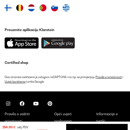
POTVRĐENI PREGLED
11/01/2025
Pour le moment je suis très satisfaite de la qualité ce cette platine!
pratique d’avoir tous les supports sur un même appareil alors je
Preuzmite aplikaciju Klarstein
m’en sers tous les jours..elle est jolie ce qui est un vrai plus!
Utilisateur d'Amazon
Prevedi
Certified shop
POTVRĐENI PREGLED
30/12/2024
Ova stranica zaštićena je uslugom reCAPTCHA i na nju se primjenjuju
Pravila o privatnosti
i
Uvjeti korištenja
superbe et géniale avec toutes ces fontions
tvrtke Google.
Utilisateur d'Amazon
Prevedi
Pravila o zaštiti
Opći uvjeti
Informacije o
POTVRĐENI PREGLED
privatnosti
poslovanja
tvrtki
26/12/2024
254,90 €
uklj. PDV