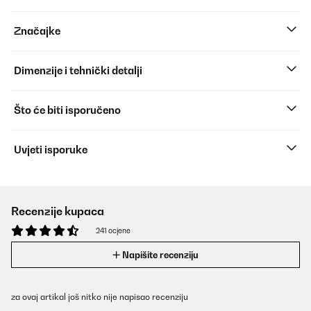
Značajke
Dimenzije i tehnički detalji
Što će biti isporučeno
Uvjeti isporuke
Recenzije kupaca
241 ocjene
Napišite recenziju
za ovaj artikal još nitko nije napisao recenziju