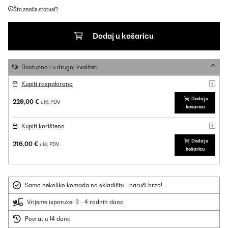
Što znače statusi?
Dodaj u košaricu
Dostupno i u drugoj kvaliteti
Kupiti raspakirano
Dodaj u
229,00 €
uklj. PDV
košaricu
Kupiti korišteno
Dodaj u
216,00 €
uklj. PDV
košaricu
Samo nekoliko komada na skladištu - naruči brzo!
Vrijeme isporuke: 3 - 4 radnih dana
Povrat u 14 dana