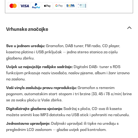
Vrhunske značajke
Sve u jednom uređaju:
Gramofon, DAB tuner, FM radio, CD player,
kasetna platina i USB priključak — jedna stereo stanica za cijelu
glazbenu zbirku.
Uvijek uz najsvježije radijske sadržaje:
Digitalni DAB+ tuner s RDS
funkcijom prikazuje naziv izvođača, naslov pjesme, album i žanr izravno
na zaslonu.
Vaši vinyls zaslužuju pravu reprodukciju:
Gramofon s remenim
pogonom, automatskim start-stopom i tri brzine (33, 45 i 78 o/min) brine
se za svaku ploču iz Vaše zbirke.
Digitalizirajte glazbena sjećanja:
Sadržaj s ploča, CD-ova ili kaseta
možete snimiti kao MP3 datoteku na USB stick i pohraniti na računalu.
Jednostavno upravljanje:
Daljinski upravljač ili tipke na uređaju s
preglednim LCD zaslonom — glazba uvijek pod kontrolom.