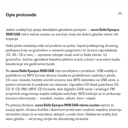
Opis proizvoda
Jedan uređaj koji spaja desetljeća glazbene povijesti —
auna Belle Epoque
1908 DAB
retro stereo sustav za sve koji znaju da dobra glazba nema rok
trajanja.
Vaše ploče zaslužuju više od prašine na polici. Ispod preklopnog drvenog
poklopca krije se gramofon s remenim pogonom i tri brzine reprodukcije
(33, 45 i 78 o/min) — spreman oživjeti svaki vinil iz Vaše zbirke. Uz
gramofon, bočno ugrađena kasetna platina vraća u život i one stare audio
kasete koje ste godinama čuvali.
No
auna Belle Epoque 1908 DAB
nije zarobljena u prošlosti. USB sučelje s
podrškom za MP3 format donosi modernu praktičnost: sadržaj s ploča,
CD-ova i kaseta možete snimiti izravno kao MP3 datoteku na USB stick, a
potom arhivirati ili uređivati na računalu. Ugrađeni CD čitač podržava CD,
CD-R, CD-RW i MP3-CD formate, dok digitalni DAB tuner i analogni FM
prijemnik osiguravaju svježe radijske sadržaje. RDS funkcija uz to prikazuje
korisne informacije — izvođač, naslov, album, žanr i vijesti.
Po pitanju dizajna,
auna Belle Epoque 1908 DAB stereo sustav
vjeran je
svojoj epohi: drveno kućište i tkaninom prekriveni zvučnici zajedno stvaraju
atmosferu koja će se savršeno uklopiti u svaki dom. Odaberite uređaj koji
slavi glazbu — od prvog vinyla do današnjeg streama.