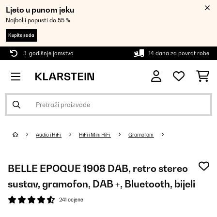
Ljeto u punom jeku
Najbolji popusti do 55 %
Kupite sada
3-godišnje jamstvo
14 dana za povrat robe
Audio i HiFi
HiFi i Mini HiFi
Gramofoni
BELLE EPOQUE 1908 DAB, retro stereo
sustav, gramofon, DAB +, Bluetooth, bijeli
241 ocjene