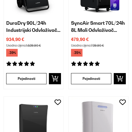
DuraDry 90L/24h
SyncAir Smart 70L/24h
Industrijski Odvlaživač
8L Mali Odvlaživač
zraka Antracit
zraka Antracit
934,90 €
479,90 €
Uvodna cijena:
1.539,90 €
Uvodna cijena:
739,90 €
-39%
-35%
Pojedinosti
Pojedinosti