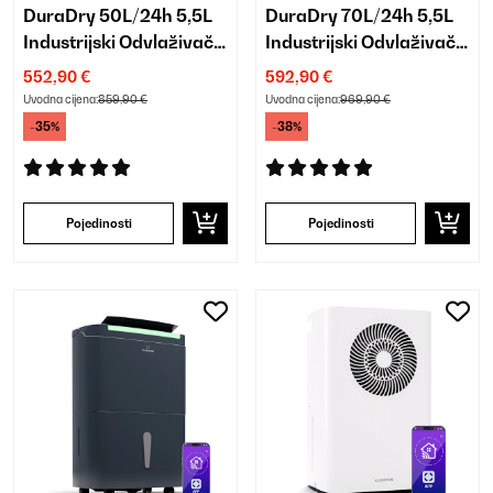
DuraDry 50L/24h 5,5L
DuraDry 70L/24h 5,5L
Industrijski Odvlaživač
Industrijski Odvlaživač
zraka Antracit
zraka Antracit
552,90 €
592,90 €
Uvodna cijena:
859,90 €
Uvodna cijena:
969,90 €
-35%
-38%
Pojedinosti
Pojedinosti