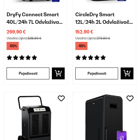
DryFy Connect Smart
CircleDry Smart
40L/24h 7L Odvlaživač
12L/24h 2L Odvlaživač
zraka Antracit
zraka Bijela
269,90 €
152,90 €
Uvodna cijena:
539,90 €
Uvodna cijena:
279,90 €
-50%
-45%
Pojedinosti
Pojedinosti