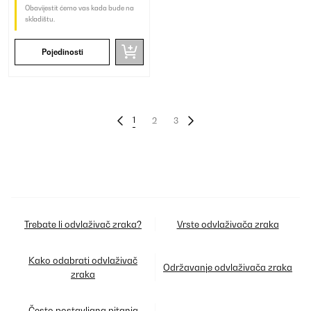
Obavijestit ćemo vas kada bude na
skladištu.
Pojedinosti
1
2
3
Trebate li odvlaživač zraka?
Vrste odvlaživača zraka
Kako odabrati odvlaživač
Održavanje odvlaživača zraka
zraka
Često postavljana pitanja