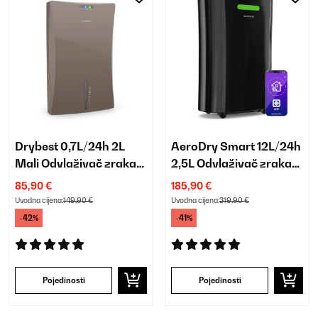
Drybest 0,7L/24h 2L
AeroDry Smart 12L/24h
Mali Odvlaživač zraka
2,5L Odvlaživač zraka
Svijetlo smeđa
Crna
85,90 €
185,90 €
Uvodna cijena:
149,90 €
Uvodna cijena:
319,90 €
-42%
-41%
Pojedinosti
Pojedinosti