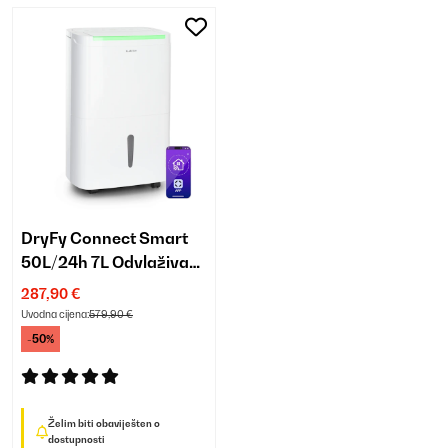
DryFy Connect Smart
50L/24h 7L Odvlaživač
zraka Bijela
287,90 €
Uvodna cijena:
579,90 €
-50%
Želim biti obaviješten o
dostupnosti