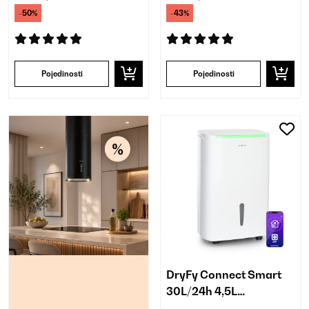
-50%
-43%
Pojedinosti
Pojedinosti
DryFy Connect Smart
30L/24h 4,5L
Odvlaživač zraka Bijela