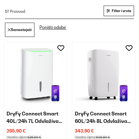
Filter i vrsta
57 Proizvod
Poništi odabir
Samostojeći
DryFy Connect Smart
DryFy Connect Smart
40L/24h 7L Odvlaživač
60L/24h 8L Odvlaživač
zraka Bijela
zraka Bijela
265,90 €
343,90 €
Uvodna cijena:
539,90 €
Uvodna cijena:
609,90 €