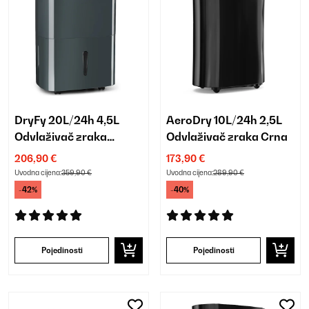
DryFy 20L/24h 4,5L
AeroDry 10L/24h 2,5L
Odvlaživač zraka
Odvlaživač zraka Crna
Antracit
206,90 €
173,90 €
Uvodna cijena:
359,90 €
Uvodna cijena:
289,90 €
-42%
-40%
Pojedinosti
Pojedinosti