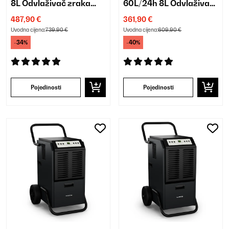
8L Odvlaživač zraka
60L/24h 8L Odvlaživač
Bijela
zraka Crna
487,90 €
361,90 €
Uvodna cijena:
739,90 €
Uvodna cijena:
609,90 €
-34%
-40%
Pojedinosti
Pojedinosti