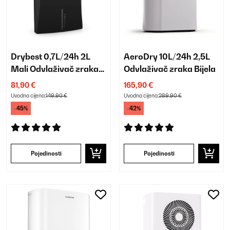
Drybest 0,7L/24h 2L
AeroDry 10L/24h 2,5L
Mali Odvlaživač zraka
Odvlaživač zraka Bijela
Crna
81,90 €
165,90 €
Uvodna cijena:
149,90 €
Uvodna cijena:
289,90 €
-45%
-42%
Pojedinosti
Pojedinosti