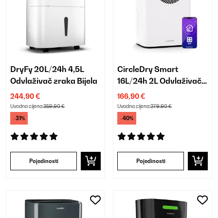
DryFy 20L/24h 4,5L
CircleDry Smart
Odvlaživač zraka Bijela
16L/24h 2L Odvlaživač
zraka Bijela
244,90 €
166,90 €
Uvodna cijena:
359,90 €
Uvodna cijena:
279,90 €
-31%
-40%
Pojedinosti
Pojedinosti