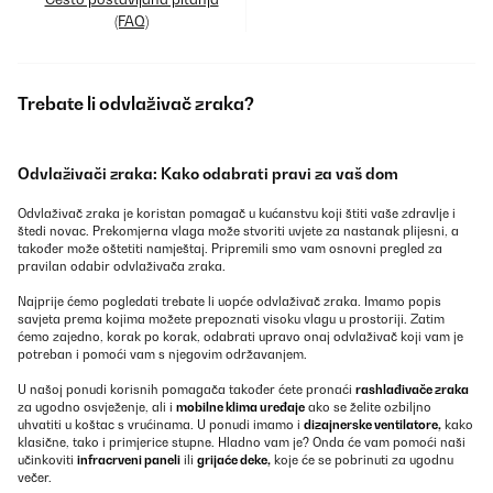
(FAQ)
Trebate li odvlaživač zraka?
Odvlaživači zraka: Kako odabrati pravi za vaš dom
Odvlaživač zraka je koristan pomagač u kućanstvu koji štiti vaše zdravlje i
štedi novac. Prekomjerna vlaga može stvoriti uvjete za nastanak plijesni, a
također može oštetiti namještaj. Pripremili smo vam osnovni pregled za
pravilan odabir odvlaživača zraka.
Najprije ćemo pogledati trebate li uopće odvlaživač zraka. Imamo popis
savjeta prema kojima možete prepoznati visoku vlagu u prostoriji. Zatim
ćemo zajedno, korak po korak, odabrati upravo onaj odvlaživač koji vam je
potreban i pomoći vam s njegovim održavanjem.
U našoj ponudi korisnih pomagača također ćete pronaći
rashlađivače zraka
za ugodno osvježenje, ali i
mobilne klima uređaje
ako se želite ozbiljno
uhvatiti u koštac s vrućinama. U ponudi imamo i
dizajnerske ventilatore,
kako
klasične, tako i primjerice stupne. Hladno vam je? Onda će vam pomoći naši
učinkoviti
infracrveni paneli
ili
grijaće deke,
koje će se pobrinuti za ugodnu
večer.