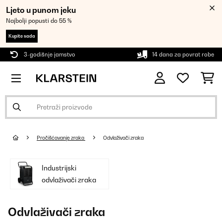
Ljeto u punom jeku
Najbolji popusti do 55 %
Kupite sada
3-godišnje jamstvo
14 dana za povrat robe
Pročišćavanje zraka
Odvlaživači zraka
Industrijski
odvlaživači zraka
Odvlaživači zraka