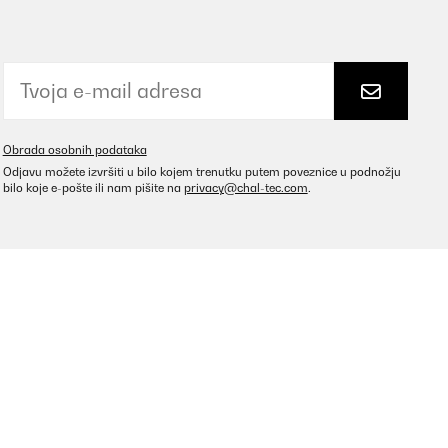
ten kann man ja kaum finden .Aber trotzdem hat sie viel
Prevedi
Obrada osobnih podataka
Odjavu možete izvršiti u bilo kojem trenutku putem poveznice u podnožju
bilo koje e-pošte ili nam pišite na
privacy@chal-tec.com
.
Prevedi