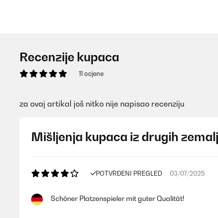
Recenzije kupaca
11 ocjene
za ovaj artikal još nitko nije napisao recenziju
Mišljenja kupaca iz drugih zemal
POTVRĐENI PREGLED
03/07/2025
Schöner Platzenspieler mit guter Qualität!