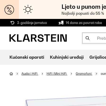
Ljeto u punom j
Najbolji popusti do 55 %
3-godišnje jamstvo
14 dana za povrat robe
Kućanski aparati
Kuhinjski uređaji
Grijalic
Audio i HiFi
HiFi i Mini HiFi
Gramofoni
aun