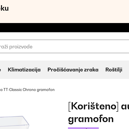
eku
e
Klimatizacija
Pročišćavanje zraka
Roštilji
a TT-Classic Chrono gramofon
[Korišteno] 
gramofon