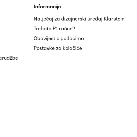
Informacije
Natječaj za dizajnerski uređaj Klarstein
Prevedi
Trebate R1 račun?
Obavijest o podacima
Postavke za kolačiće
narudžbe
Prevedi
 ist einfach zu bedienen. Ich kann mich definitiv nicht