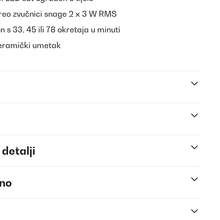
ereo zvučnici snage 2 x 3 W RMS
 s 33, 45 ili 78 okretaja u minuti
eramički umetak
 detalji
eno