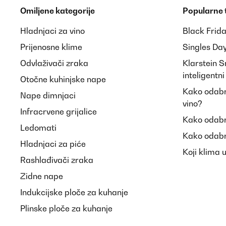
Soundqualität der Lautsprecher könnte etwas besse
Omiljene kategorije
Popularne
Hladnjaci za vino
Black Frid
Amazon-Benutzer
Prijenosne klime
Singles Da
Odvlaživači zraka
Klarstein 
POTVRĐENI PREGLED
27/12/2022
inteligentn
Otočne kuhinjske nape
Kako odabra
Nape dimnjaci
Preis Leistung gerechtfertigt.Pünktliche Lieferung.
vino?
Infracrvene grijalice
Kako odabr
Ledomati
Amazon-Benutzer
Kako odabr
Hladnjaci za piće
Koji klima 
Rashlađivači zraka
POTVRĐENI PREGLED
12/04/2022
Zidne nape
Ich liebe es Musik auf Platte zu hören. Der Plattenspi
Indukcijske ploče za kuhanje
beschweren.
Plinske ploče za kuhanje