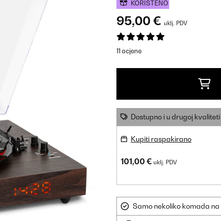
KORIŠTENO
95,00 €
uklj. PDV
11 ocjene
Dostupno i u drugoj kvaliteti
Kupiti raspakirano
101,00 €
uklj. PDV
Samo nekoliko komada na sk