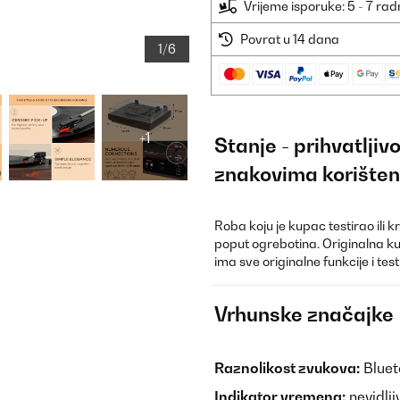
Vrijeme isporuke: 5 - 7 ra
Povrat u 14 dana
1/6
+1
Stanje - prihvatlji
znakovima korišten
Roba koju je kupac testirao ili 
poput ogrebotina. Originalna ku
ima sve originalne funkcije i te
Vrhunske značajke
Raznolikost zvukova:
Blueto
Indikator vremena:
nevidlji