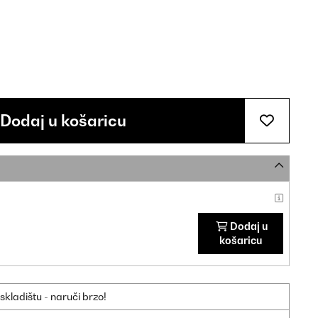
Dodaj u košaricu
Dodaj u
košaricu
ladištu - naruči brzo!