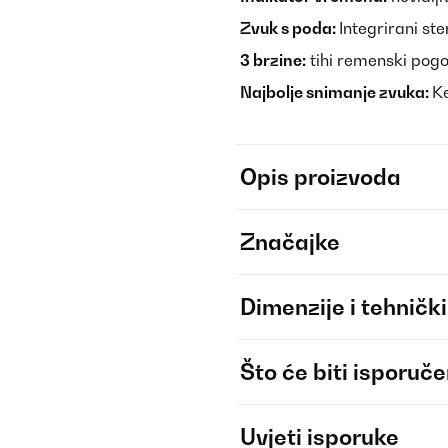
Zvuk s poda:
Integrirani st
3 brzine:
tihi remenski pogon
Najbolje snimanje zvuka:
K
Opis proizvoda
Značajke
Dimenzije i tehnički
Što će biti isporuč
Uvjeti isporuke