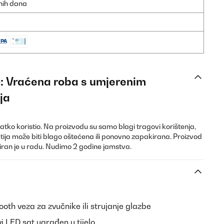
dnih dana
vo: Vraćena roba s umjerenim
ja
kratko koristio. Na proizvodu su samo blagi tragovi korištenja,
tija može biti blago oštećena ili ponovno zapakirana. Proizvod
stiran je u radu. Nudimo 2 godine jamstva.
oth veza za zvučnike ili strujanje glazbe
vi LED sat ugrađen u tijelo