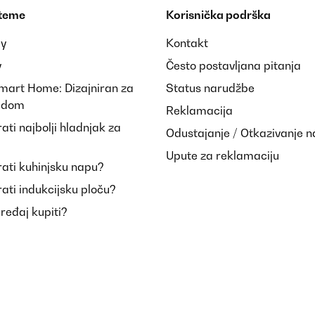
r sein
 teme
Korisnička podrška
ay
Kontakt
y
Često postavljana pitanja
Smart Home: Dizajniran za
Status narudžbe
i dom
Reklamacija
ti najbolji hladnjak za
Odustajanje / Otkazivanje 
Upute za reklamaciju
ati kuhinjsku napu?
ati indukcijsku ploču?
uređaj kupiti?
eler hat einen tollen Sound und gibt eine ordentliche Lautstärke her. Er