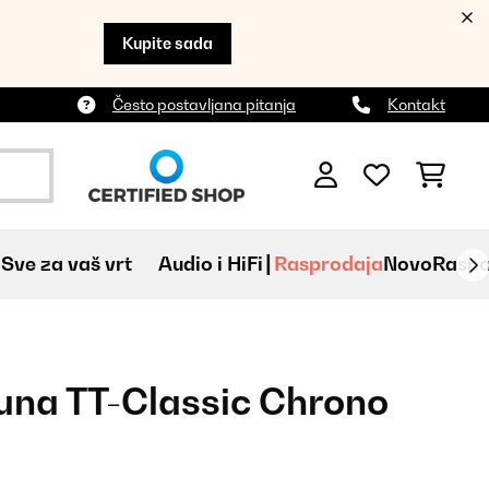
Kupite sada
Često postavljana pitanja
Kontakt
Sve za vaš vrt
Audio i HiFi
Rasprodaja
Novo
Raspa
auna TT-Classic Chrono