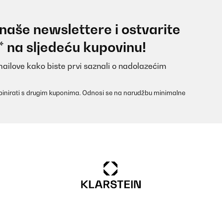
 naše newslettere i ostvarite
ht es ist gut angekommen jeden Tag läuft es bei uns und Schallplat
* na sljedeću kupovinu!
mailove kako biste prvi saznali o nadolazećim
inirati s drugim kuponima. Odnosi se na narudžbu minimalne
m verstärker anschließen.