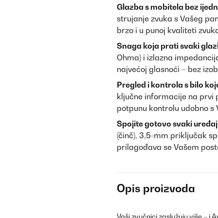
Glazba s mobitela bez ijed
strujanje zvuka s Vašeg pam
brzo i u punoj kvaliteti zvuk
Snaga koja prati svaki gla
Ohma) i izlazna impedancija 
najvećoj glasnoći – bez izob
Pregled i kontrola s bilo koj
ključne informacije na prvi 
potpunu kontrolu udobno s 
Spojite gotovo svaki uređa
(činč), 3,5-mm priključak
prilagođava se Vašem post
Opis proizvoda
Vaši zvučnici zaslužuju više – 