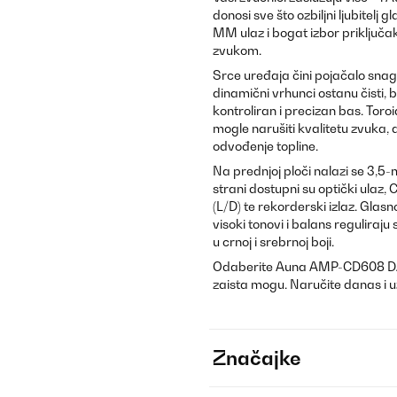
donosi sve što ozbiljni ljubitelj
MM ulaz i bogat izbor priključa
zvukom.
Srce uređaja čini pojačalo sna
dinamični vrhunci ostanu čisti, 
kontroliran i precizan bas. Tor
mogle narušiti kvalitetu zvuka, 
odvođenje topline.
Na prednjoj ploči nalazi se 3,5
strani dostupni su optički ulaz, C
(L/D) te rekorderski izlaz. Gla
visoki tonovi i balans reguliraj
u crnoj i srebrnoj boji.
Odaberite Auna AMP-CD608 DAB k
zaista mogu. Naručite danas i už
Značajke