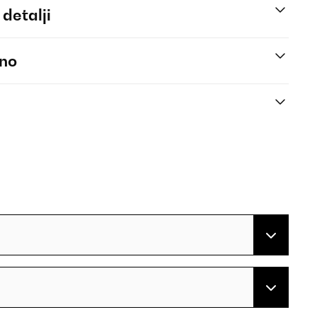
 detalji
eno