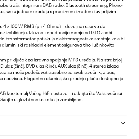
 glazbe traži: integrirani DAB radio, Bluetooth streaming, Phono-
ka, sve u jednom uređaju s preciznom izradom i uvjerljivim
ge 4 × 100 W RMS (pri 4 Ohma) – dovoljno rezerve da
bez izobličenja. Izlazna impedancija manja od 0,1 Ω znači
oidni transformator potiskuje elektromagnetske smetnje koje bi
a aluminijski rashladni element osigurava tiho i učinkovito
-mm priključak za izravno spajanje MP3 uređaja. Na stražnjoj
D ulaz (činč), DVD ulaz (činč), AUX ulaz (činč), 4 stereo izlaza
snoća se može podešavati zasebno za svaki zvučnik, a bas,
u se neovisno. Elegantna aluminijska prednja ploča dostupna je
ao temelj Vašeg HiFi sustava – i otkrijte što Vaši zvučnici
ivajte u glazbi onako kako je zamišljena.