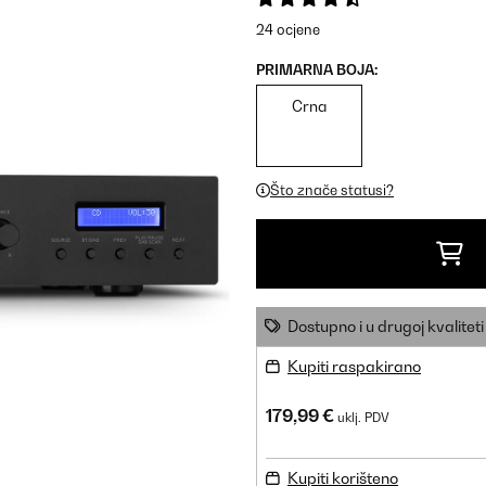
24 ocjene
PRIMARNA BOJA:
Crna
Što znače statusi?
Dostupno i u drugoj kvaliteti
Kupiti raspakirano
179,99 €
uklj. PDV
Kupiti korišteno