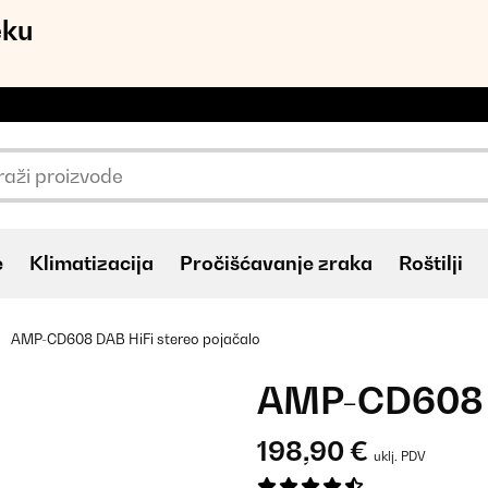
eku
e
Klimatizacija
Pročišćavanje zraka
Roštilji
AMP-CD608 DAB HiFi stereo pojačalo
AMP-CD608 D
198,90 €
uklj. PDV