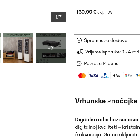
169,99 €
uklj. PDV
1/7
Spremno za dostavu
+2
Vrijeme isporuke: 3 - 4 ra
Povrat u 14 dana
Vrhunske značajke
Digitalni radio bez šumova 
digitalnoj kvaliteti – krista
frekvencija. Samo uključite i