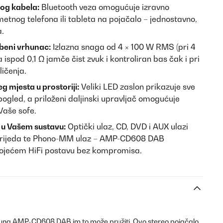
nog kabela:
Bluetooth veza omogućuje izravno
etnog telefona ili tableta na pojačalo – jednostavno,
a.
zbeni vrhunac:
Izlazna snaga od 4 × 100 W RMS (pri 4
ispod 0,1 Ω jamče čist zvuk i kontroliran bas čak i pri
ličenja.
eg mjesta u prostoriji:
Veliki LED zaslon prikazuje sve
pogled, a priloženi daljinski upravljač omogućuje
Vaše sofe.
j u Vašem sustavu:
Optički ulaz, CD, DVD i AUX ulazi
 sprijeda te Phono-MM ulaz – AMP-CD608 DAB
ojećem HiFi postavu bez kompromisa.
i Auna AMP-CD608 DAB im to može pružiti. Ovo stereo pojačalo