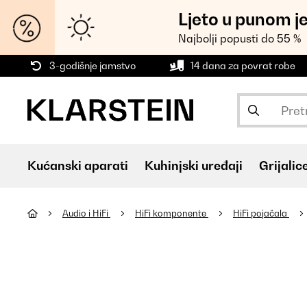
Ljeto u punom j
Najbolji popusti do 55 %
3-godišnje jamstvo
14 dana za povrat robe
Kućanski aparati
Kuhinjski uređaji
Grijalic
Audio i HiFi
HiFi komponente
HiFi pojačala