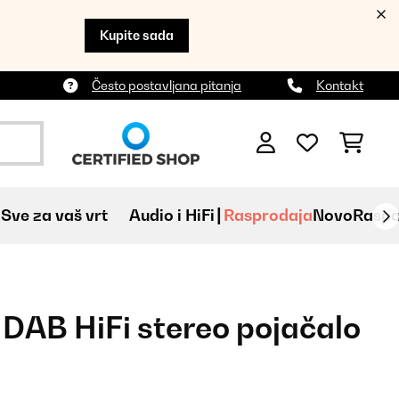
Kupite sada
Često postavljana pitanja
Kontakt
Sve za vaš vrt
Audio i HiFi
Rasprodaja
Novo
Raspa
AB HiFi stereo pojačalo