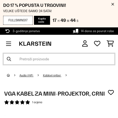
DO 17 % POPUSTA U TRGOVINI!
VELIKE UŠTEDE SAMO 24 SATA!
Kupite
17
49
43
FULLSWING17
H
M
S
sada
3-godišnje jamstvo
14 dana za povrat robe
Audio i HiFi
Kablovi i pribor
VGA KABEL ZA MINI-PROJEKTOR, CRNI
1 ocjena