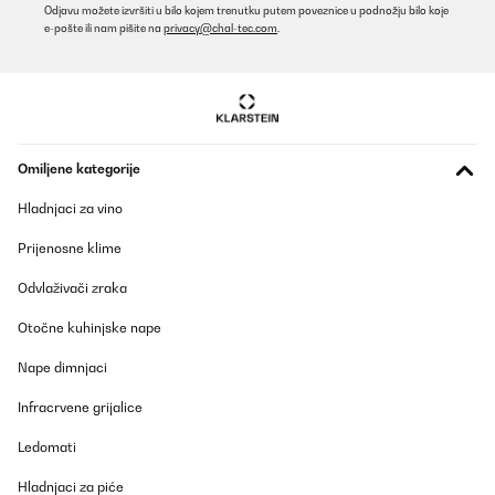
Odjavu možete izvršiti u bilo kojem trenutku putem poveznice u podnožju bilo koje
e-pošte ili nam pišite na
privacy@chal-tec.com
.
Omiljene kategorije
Hladnjaci za vino
Prijenosne klime
Odvlaživači zraka
Otočne kuhinjske nape
Nape dimnjaci
Infracrvene grijalice
Ledomati
Hladnjaci za piće