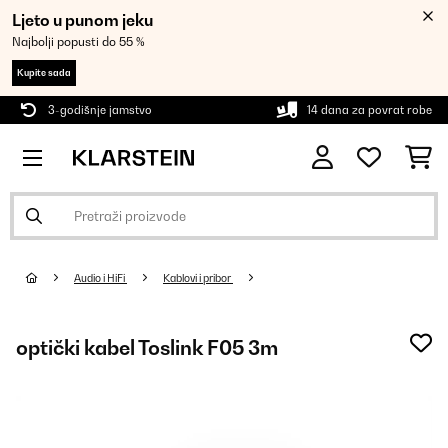
Ljeto u punom jeku
Najbolji popusti do 55 %
Kupite sada
3-godišnje jamstvo
14 dana za povrat robe
Audio i HiFi
Kablovi i pribor
optički kabel Toslink F05 3m