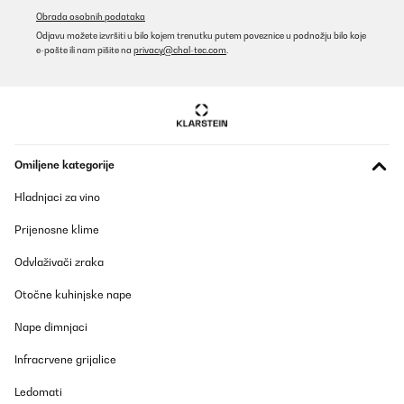
Obrada osobnih podataka
Odjavu možete izvršiti u bilo kojem trenutku putem poveznice u podnožju bilo koje
e-pošte ili nam pišite na
privacy@chal-tec.com
.
Omiljene kategorije
Hladnjaci za vino
Prijenosne klime
Odvlaživači zraka
Otočne kuhinjske nape
Nape dimnjaci
Infracrvene grijalice
Ledomati