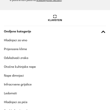
e-pošte ili nam pišite na
privacy@chal-tec.com
.
Prevedi
POTVRĐENI PREGLED
14/05/2025
Gutes Produkt , leider gibt es kein XXL für Leute mit einer
Omiljene kategorije
Körpergröße von über 180. Meine Hände und Füße bleiben leider
kalt . Liebe Grüße Petzi
Hladnjaci za vino
Amazon-Benutzer
Prijenosne klime
Prevedi
Odvlaživači zraka
POTVRĐENI PREGLED
Otočne kuhinjske nape
02/02/2025
Nape dimnjaci
I am very happy with this. Keeps me warm whilst i am workin at
the computer.
Infracrvene grijalice
Amazon-Benutzer
Ledomati
Prevedi
Hladnjaci za piće