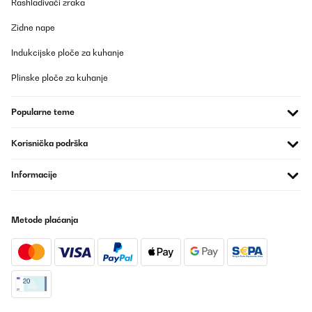
Rashlađivači zraka
POTVRĐENI PREGLED
25/01/2025
Zidne nape
Coperta ottima. Lavabile in lavatrice (dopo aver tolto i dovuti
Indukcijske ploče za kuhanje
pezzi staccabili). Molto comoda e già calda di suo senza bisogno
di riscaldarla in presa. Tiene molto caldo anche dopo aver
staccato la presa. La adoro. Ve la consiglio assolutamente
Plinske ploče za kuhanje
soprattutto nel periodo più freddo.
Utente Amazon
Popularne teme
Prevedi
Korisnička podrška
POTVRĐENI PREGLED
Informacije
17/01/2025
Habe sie im selbst gestalteten Boo-Bag meiner Freundin
geschenkt. Diese ist vollends zufrieden. Am PC im Homeoffice
Metode plaćanja
wird sie meistens benutzt und tut ihren Job. Man kann mit
Leichtigkeit durch die angenähten Armöffnungen noch Maus und
Tastatur bedienen und die Wärmefunktion sorgt dafür, dass
einem nicht so kalt wird.
Amazon-Benutzer
Prevedi