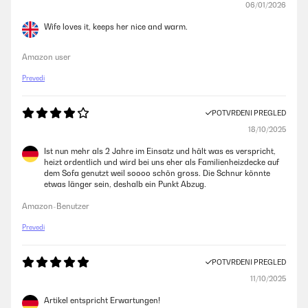
06/01/2026
Wife loves it, keeps her nice and warm.
Amazon user
Prevedi
POTVRĐENI PREGLED
18/10/2025
Ist nun mehr als 2 Jahre im Einsatz und hält was es verspricht,
heizt ordentlich und wird bei uns eher als Familienheizdecke auf
dem Sofa genutzt weil soooo schön gross. Die Schnur könnte
etwas länger sein, deshalb ein Punkt Abzug.
Amazon-Benutzer
Prevedi
POTVRĐENI PREGLED
11/10/2025
Artikel entspricht Erwartungen!