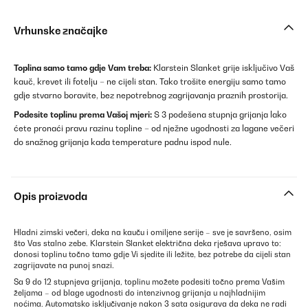
Vrhunske značajke
Toplina samo tamo gdje Vam treba:
Klarstein Slanket grije isključivo Vaš
kauč, krevet ili fotelju – ne cijeli stan. Tako trošite energiju samo tamo
gdje stvarno boravite, bez nepotrebnog zagrijavanja praznih prostorija.
Podesite toplinu prema Vašoj mjeri:
S 3 podešena stupnja grijanja lako
ćete pronaći pravu razinu topline – od nježne ugodnosti za lagane večeri
do snažnog grijanja kada temperature padnu ispod nule.
Opis proizvoda
Hladni zimski večeri, deka na kauču i omiljene serije – sve je savršeno, osim
što Vas stalno zebe. Klarstein Slanket električna deka rješava upravo to:
donosi toplinu točno tamo gdje Vi sjedite ili ležite, bez potrebe da cijeli stan
zagrijavate na punoj snazi.
Sa 9 do 12 stupnjeva grijanja, toplinu možete podesiti točno prema Vašim
željama – od blage ugodnosti do intenzivnog grijanja u najhladnijim
noćima. Automatsko isključivanje nakon 3 sata osigurava da deka ne radi