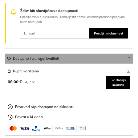
Želim biti obaviješten o dostupnosti
Unesite svoju e-mail adresu i obavijestit ćemo vas kada proizvod ponovno
bude dostupan.
Pošalji mi obavijest
Dostupno i u drugoj kvaliteti
Kupiti korišteno
Dodaj u
69,00 €
uklj. PDV
košaricu
Proizvod nije dostupan na skladištu.
Povrat u 14 dana