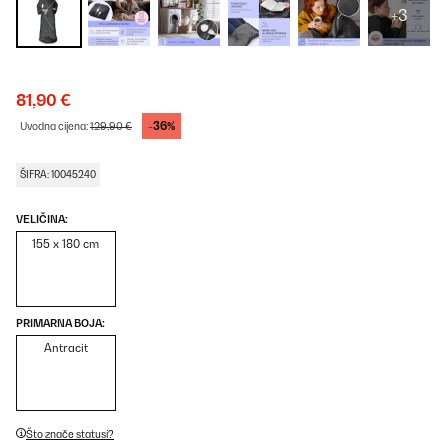
+3
81,90 €
-36%
Uvodna cijena:
129,90 €
ŠIFRA: 10045240
VELIČINA:
155 x 180 cm
PRIMARNA BOJA:
Antracit
Što znače statusi?