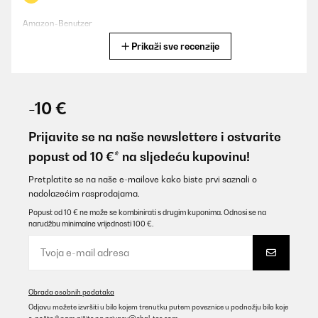
Amazon-Benutzer
Prikaži sve recenzije
Prevedi
POTVRĐENI PREGLED
28/08/2025
-10 €
Kuschelwarm für kalte Tage. Alles bestens. Habe nur die Ärmel
umgeschlagen, da sie recht lang sind.Fühle mich richtig wohl
Prijavite se na naše newslettere i ostvarite
darin.
popust od 10 €* na sljedeću kupovinu!
Amazon-Benutzer
Pretplatite se na naše e-mailove kako biste prvi saznali o
Prevedi
nadolazećim rasprodajama.
Popust od 10 € ne može se kombinirati s drugim kuponima. Odnosi se na
narudžbu minimalne vrijednosti 100 €.
POTVRĐENI PREGLED
03/06/2025
Wife loves this - uses it all winter as she feels the cold. Allows us
to keep central heating on reasonable temperature. The ability to
select levels 1 to 3 is useful although she never uses the 3
Obrada osobnih podataka
Odjavu možete izvršiti u bilo kojem trenutku putem poveznice u podnožju bilo koje
Amazon user