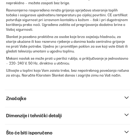
neprekidno – možete zaspati bez brige.
Ravnomjerno raspoređena mreža grijanja sprječava stvaranje toplih
točaka i osigurava ujednačenu temperaturu po cijeloj površini. CE certifikat
potvrđuje sigurnost pri izravnom kontaktu s kožom – čak i pri dugotrajnom
korištenju preko noći. Ugrađena zaštita od pregrijavanja dodatno brine o
Vašoj sigurnosti.
Slanket je posebno praktična za osobe koje brzo osjećaju hladnoću, za
starije ukućane ili kao rezervno rješenje u danima kada centralno grijanje
ne prati Vaše potrebe. Ujedno je i promišljen poklon za sve koji vole čitati ili
gledati televiziju umotani u ugodnu toplinu.
Mekani navlak se može prati u perilici rublja, a priključivanje je jednostavno
– 220–240 V, 50 Hz, direktno u utičnicu.
Uživajte u toplini koja Vam zaista treba, bez nepotrebnog povećanja računa
za struju. Naručite Klarstein Slanket danas i zagrijte zimu na Vaš način.
Značajke
Dimenzije i tehnički detalji
Što će biti isporučeno