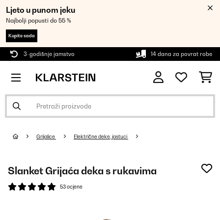
Ljeto u punom jeku
Najbolji popusti do 55 %
Kupite sada
3-godišnje jamstvo
14 dana za povrat robe
Grijalice
Električne deke, jastuci
Slanket Grijaća deka s rukavima
53 ocjene