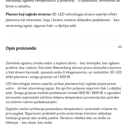
održavaju ugodnu temperaturu u prostoriji – Vi postavite, termostat se
brine o ostatku.
Plamen koji izgleda stvarno:
3D-LED tehnologija stvara uvjerljiv efekt
plamena čiji intenzitet, boju i brzinu možete slobodno podešavati – bez
otvorenog ognja, siguran čak i u dječjoj sobi.
Opis proizvoda
Zamislite ugodnu zimsku večer u toplom domu – bez dimnjaka, bez ugljene
prašine, bez radova. Klarstein Beerenberg donosi pravu atmosferu kamina
u Vaš dnevni boravak, spavaću sobu ili blagovaonicu, uz realističan 3D-LED
efekt plamena i snagu grijanja od 1.800 W.
LED tehnologija stvara uvjerljiv prikaz plamena koji izgleda poput prave
vatre – ali bez otvorenog ognja, što ga čini potpuno sigurnim čak i u dječjoj
sobi. Snagu grijanja možete podešavati između 900 W i 1800 W, a ugrađeni
termostat automatski održava željenu temperaturu prostorije bez potrebe
za stalnim ručnim podešavanjem.
Digitalni zaslon prikazuje postavljenu temperaturu i preostalo vrijeme na
prvi pogled. Sigurnosni prekidač protiv prevrtanja trenutno isključuje
funkciju grijanja ako uređaj padne. Ukrasna rešetka lako se skida za
čišćenje – bez alata, bez muke.