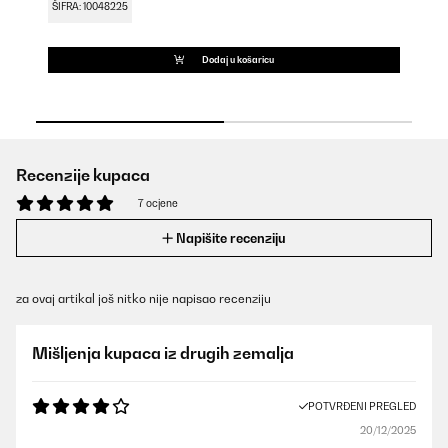
ŠIFRA: 10048225
ŠI
Dodaj u košaricu
Recenzije kupaca
7 ocjene
Napišite recenziju
za ovaj artikal još nitko nije napisao recenziju
Mišljenja kupaca iz drugih zemalja
POTVRĐENI PREGLED
20/12/2025