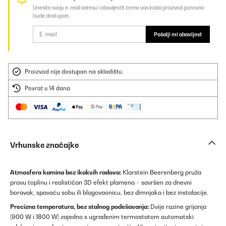
Unesite svoju e-mail adresu i obavijestit ćemo vas kada proizvod ponovno
bude dostupan.
Pošalji mi obavijest
Proizvod nije dostupan na skladištu.
Povrat u 14 dana
Vrhunske značajke
Atmosfera kamina bez ikakvih radova:
Klarstein Beerenberg pruža
pravu toplinu i realističan 3D efekt plamena – savršen za dnevni
boravak, spavaću sobu ili blagovaonicu, bez dimnjaka i bez instalacije.
Precizna temperatura, bez stalnog podešavanja:
Dvije razine grijanja
(900 W i 1800 W) zajedno s ugrađenim termostatom automatski