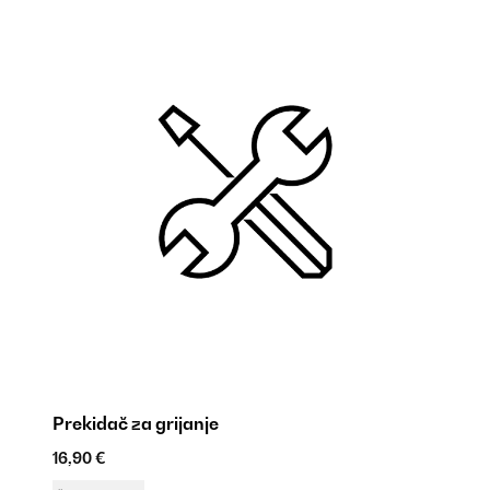
Prekidač za grijanje
Da
16,90 €
9,