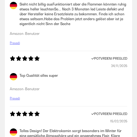
Sieht nicht billig ausFunktioniert aber die Flammen könnten ruhig
etwas heller leuchtenSo... Nach 3 Monaten led Leiste defekt und
über Hersteller keine Ersatzleiste zu bekommen. Finde ich schon
etwas seltsam.Habe das Problem jetzt anders gelöst aber ist ja
eigentlich nicht Sinn der Sache
Amazon-Benutzer
Prevedi
POTVRĐENI PREGLED
24/11/2025
Top Qualität alles super
Amazon-Benutzer
Prevedi
POTVRĐENI PREGLED
15/02/2025
Tolles Design! Der Elektrokamin sorgt besonders im Winter für
eine gemütliche Atmosphäre und ein angenehmes Flair. Klare