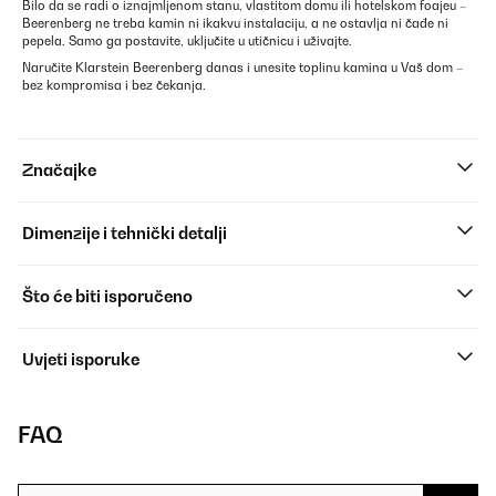
Bilo da se radi o iznajmljenom stanu, vlastitom domu ili hotelskom foajeu –
Beerenberg ne treba kamin ni ikakvu instalaciju, a ne ostavlja ni čađe ni
pepela. Samo ga postavite, uključite u utičnicu i uživajte.
Naručite Klarstein Beerenberg danas i unesite toplinu kamina u Vaš dom –
bez kompromisa i bez čekanja.
Značajke
Dimenzije i tehnički detalji
Što će biti isporučeno
Uvjeti isporuke
FAQ