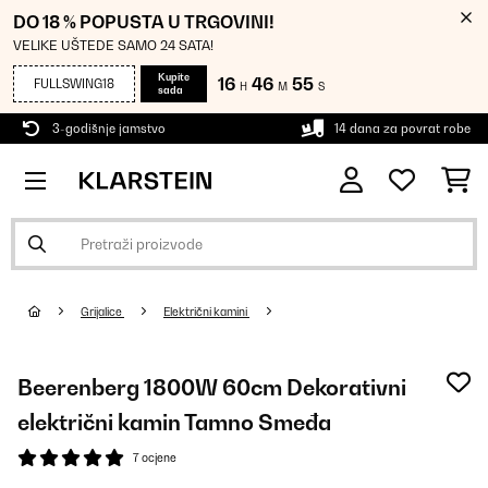
DO 18 % POPUSTA U TRGOVINI!
VELIKE UŠTEDE SAMO 24 SATA!
Kupite
16
46
55
FULLSWING18
H
M
S
sada
3-godišnje jamstvo
14 dana za povrat robe
Grijalice
Električni kamini
Beerenberg 1800W 60cm Dekorativni
električni kamin Tamno Smeđa
7 ocjene