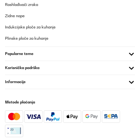
eingerichtetes Schlafzimmer passt er sicher gut, da er recht klein
Rashlađivači zraka
und kompakt ist. Am Tag der Lieferung war es über 30 Grad
warm, darum haben wir die Heizung nur ganz kurz geprüft. Das
Zidne nape
Gebläse ist recht kräftig, aber nicht zu laut. Es gibt auch einen
Timer und einen Fernbedienung. Auf jeden Fall ein Hingucker und
Indukcijske ploče za kuhanje
eine Bereicherung im Salon.
Amazon-Benutzer
Plinske ploče za kuhanje
Prevedi
Popularne teme
POTVRĐENI PREGLED
Korisnička podrška
11/01/2022
Der Artikel wird komplett geliefert und so kann es also sofort los
Informacije
gehen. Er wärmt schnell und zuverlässig und es lassen sich
zudem noch verschiedene Stufen einstellen.Auch ohne eine
Wärmeleistung kann man den Kamin anstellen. So hat man dann
das schöne Licht, aber halt keine Wärme.Es schaut dabei sehr
Metode plaćanja
toll aus.Wir haben ihn im Wohnzimmer stehen und sind
begeistert davon.Von den Optik her toll und man denkt, dass es
sich dabei um einen echten Kamin handelt.Es schaut sehr gut und
hochwertig aus- das war uns auch sehr wichtig gewesen.
Amazon-Benutzer
Prevedi