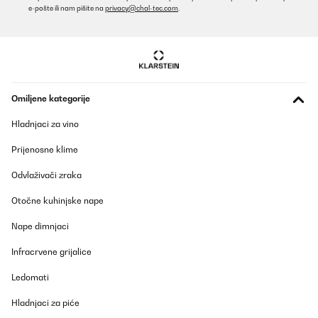
e-pošte ili nam pišite na
privacy@chal-tec.com
.
funciona muy bien y da bastante calor, quizás algo fuerte el
sonido pero no lo he usado mucho.El mando a distancia es una
gozada, estar en el sofá y convertir tu salón de un piso en un
salón casi de pueblo con pulsar un botón jaja.Como punto
negativo en mi caso vino con bastante polvo por dentro, porque
tenia despegado la cinta por varias partes.
Usuario/a de amazon
Omiljene kategorije
Prevedi
Hladnjaci za vino
POTVRĐENI PREGLED
Prijenosne klime
02/08/2022
Odvlaživači zraka
Wir haben den Heizlüfter mit Flammeneffekt und Kaminoptik
gekauft um im Winter eine jeweils kurz nutzbare elektrische
Otočne kuhinjske nape
Heizquelle zu haben, die zugleich dabei hilft den Gasverbrauch zu
senken. Es ist aber klar, dass das immer nur ganz kurz
Nape dimnjaci
geschehen wird, damit nicht auch noch die Stromrechnung
explodiert. Das wäre dann kontraproduktiv. Das Stück verbindet
Infracrvene grijalice
das Nützliche mit dem Schönen auf gelungene Art. Der schnell
gelieferte Kamin sieht wirklich sehr elegant und wertig aus, ist
Ledomati
recht schwer (23 kg) und wirkt wie aus echtem Stein. Stilistisch
kann ich den "Frosty Peak"- Kamin nicht eindeutig zuordnen, auf
jeden Fall Antik in Richtung klassischer Landhausstil. Der
Hladnjaci za piće
Flammeneffekt ist realistisch, auch in ein entsprechend