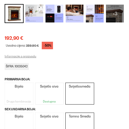
+3
192,90 €
-50%
Uvodna cijena:
389,90 €
Informacije o proizvodu
ŠIFRA: 10035042
PRIMARNA BOJA:
Bijela
Svijetlo siva
Svijetlosmeđa
Druga kombinacija
Dostupno
SEKUNDARNA BOJA:
Bijela
Svijetlo siva
Tamno Smeđa