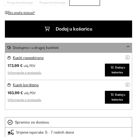
Druga kombinacija
Druga kombinacija
Što znače statusi?
Dodaj u košaricu
Dostupno i u drugoj kvaliteti
Kupiti raspakirano
173,99 €
uklj. PDV
Dodaj u
Informacije o proizvodu
košaricu
Kupiti korišteno
163,99 €
uklj. PDV
Dodaj u
Informacije o proizvodu
košaricu
Spremno za dostavu
Vrijeme isporuke: 5 - 7 radnih dana