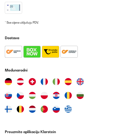
05/01/2025
Toller Kamin für den der keinen echten haben kann. Das optische
ist super auch die vielen Funktionen und Einstellungen. Sehr gut
für die Überganszeit da es sehr schnell durch die Heiße Luft warm
* Sve cijene uključuju PDV.
im Zimmer wird.Noch ein Pluspunkt von mir ist, dass er trotz
Stromspeisung sehr sparsam ist im Verbrauch.
Dostava
Amazon-Benutzer
Prevedi
POTVRĐENI PREGLED
Međunarodni
22/10/2024
Netjes afgeleverd en binnen de afgesproken tijd.
Amazon-gebruiker
Prevedi
POTVRĐENI PREGLED
13/10/2024
Preuzmite aplikaciju Klarstein