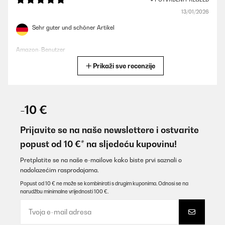
13/01/2026
Sehr guter und schöner Artikel
Amazon-Benutzer
Prikaži sve recenzije
Prevedi
POTVRĐENI PREGLED
04/01/2026
-10 €
schnelle Lieferung, sauber verpackt. Nach dem auspacken
erstaunlich schönen Ofen vorgefunden. Es gibt nichts zum
Prijavite se na naše newslettere i ostvarite
aufbauen oder zu schrauben oder irgendwelche Dinge, die man
popust od 10 €* na sljedeću kupovinu!
erst zusammen basteln muss.
Amazon-Benutzer
Pretplatite se na naše e-mailove kako biste prvi saznali o
nadolazećim rasprodajama.
Prevedi
Popust od 10 € ne može se kombinirati s drugim kuponima. Odnosi se na
narudžbu minimalne vrijednosti 100 €.
POTVRĐENI PREGLED
23/12/2025