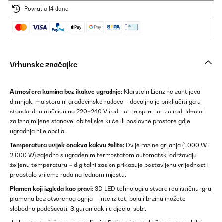
Povrat u 14 dana
Vrhunske značajke
Atmosfera kamina bez ikakve ugradnje:
Klarstein Lienz ne zahtijeva
dimnjak, majstora ni građevinske radove – dovoljno je priključiti ga u
standardnu utičnicu na 220–240 V i odmah je spreman za rad. Idealan
za iznajmljene stanove, obiteljske kuće ili poslovne prostore gdje
ugradnja nije opcija.
Temperatura uvijek onakva kakvu želite:
Dvije razine grijanja (1.000 W i
2.000 W) zajedno s ugrađenim termostatom automatski održavaju
željenu temperaturu – digitalni zaslon prikazuje postavljenu vrijednost i
preostalo vrijeme rada na jednom mjestu.
Plamen koji izgleda kao pravi:
3D LED tehnologija stvara realističnu igru
plamena bez otvorenog ognja – intenzitet, boju i brzinu možete
slobodno podešavati. Siguran čak i u dječjoj sobi.