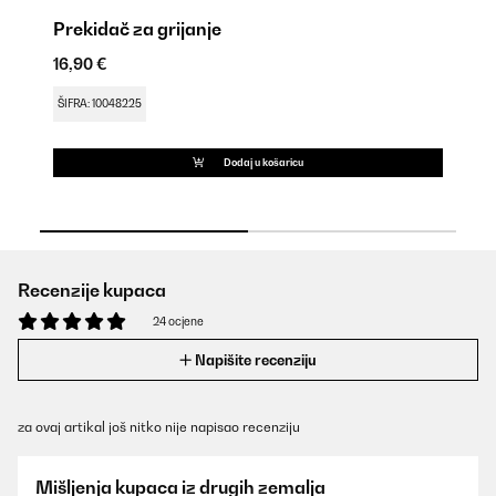
Prekidač za grijanje
Da
16,90 €
9,
ŠIFRA: 10048225
ŠI
Dodaj u košaricu
Recenzije kupaca
24 ocjene
Napišite recenziju
za ovaj artikal još nitko nije napisao recenziju
Mišljenja kupaca iz drugih zemalja