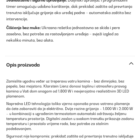
Jednostavno i sigurno upravljanje:
Daljinski upravljač i programabilni
timer omogućuju udobno korištenje, dok prekidač zaštite od prevrtanja
trenutno isključuje grijanje ako uređaj padne – automatska zaštita bez
intervencije.
Čišćenje bez muke:
Ukrasna rešetka jednostavno se skida i pere
zasebno, bez potrebe za rastavljanjem uređaja – svježi izgled za
nekoliko minuta, bez alata.
Opis proizvoda
Zamislite ugodnu večer uz treperavu vatru kamina – bez dimnjaka, bez
pepela, bez majstora. Klarstein Lienz donosi toplinu i atmosferu pravog
kamina u Vaš dom snagom od 1.800 W i nevjerojatno realističnim 3D LED
plamenom.
Napredna LED tehnologija toliko vjerno oponaša pravo vatreno plamenje
da ćete zaboraviti da je električno. Dvije razine grijanja – 1.000 W i 2.000 W
– u kombinaciji s ugrađenim termostatom automatski održavaju željenu
temperaturu prostorije. Digitalni zaslon u svakom trenutku prikazuje zadanu
temperaturu i preostalo vrijeme rada, bez potrebe za stalnim
podešavanjem.
Sigurnost nije kompromis: prekidač zaštite od prevrtanja trenutno isključuje