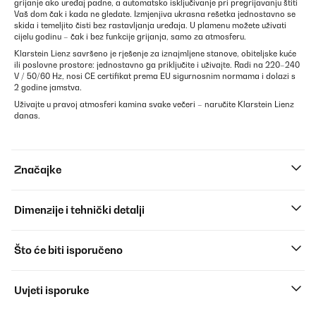
grijanje ako uređaj padne, a automatsko isključivanje pri pregrijavanju štiti
Vaš dom čak i kada ne gledate. Izmjenjiva ukrasna rešetka jednostavno se
skida i temeljito čisti bez rastavljanja uređaja. U plamenu možete uživati
cijelu godinu – čak i bez funkcije grijanja, samo za atmosferu.
Klarstein Lienz savršeno je rješenje za iznajmljene stanove, obiteljske kuće
ili poslovne prostore: jednostavno ga priključite i uživajte. Radi na 220–240
V / 50/60 Hz, nosi CE certifikat prema EU sigurnosnim normama i dolazi s
2 godine jamstva.
Uživajte u pravoj atmosferi kamina svake večeri – naručite Klarstein Lienz
danas.
Značajke
Dimenzije i tehnički detalji
Što će biti isporučeno
Uvjeti isporuke