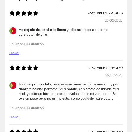
POTVRĐENI PREGLED
20/02/2026
Ha dejado de simular la llama y sólo se puede usar como
calefactor de aire.
Usuario/a de amazon
Prevedi
POTVRĐENI PREGLED
29/01/2026
Todavía probándola, pero es exactamente lo que anuncia y por
ahora funciona perfecto. Muy bonita, con efecto de llamas muy
real, y calienta bien con sus dos velocidades de ventilador. Se
oye un poco pero no es molesto, como cualquier calefactor.
Usuario/a de amazon
Prevedi
POTVRĐENI PREGLED