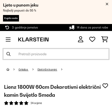
Ljeto u punom jeku
Najbolji popusti do 55 %
Kupite sada
3-godišnje jamstvo
14 dana za povrat robe
Grijalice
Električni kamini
Lienz 1800W 60cm Dekorativni električni
kamin Svijetlo Smeđa
24 ocjene