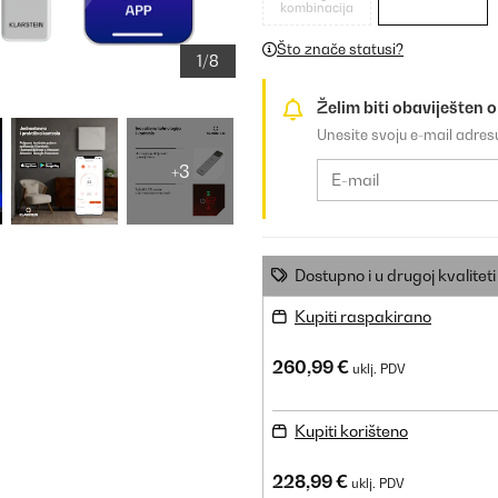
kombinacija
Što znače statusi?
1/8
Želim biti obaviješten 
Unesite svoju e-mail adre
+3
Dostupno i u drugoj kvaliteti
Kupiti raspakirano
260,99 €
uklj. PDV
Kupiti korišteno
228,99 €
uklj. PDV