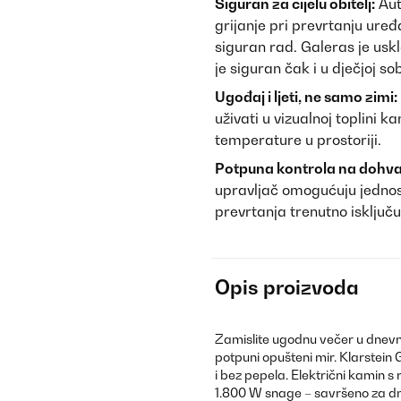
Siguran za cijelu obitelj:
Aut
grijanje pri prevrtanju ure
siguran rad. Galeras je us
je siguran čak i u dječjoj sob
Ugođaj i ljeti, ne samo zimi:
uživati u vizualnoj toplini 
temperature u prostoriji.
Potpuna kontrola na dohva
upravljač omogućuju jednos
prevrtanja trenutno isključu
Opis proizvoda
Zamislite ugodnu večer u dnev
potpuni opušteni mir. Klarstein
i bez pepela. Električni kamin 
1.800 W snage – savršeno za dn