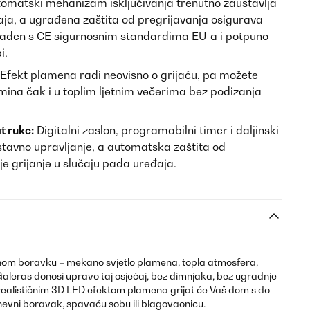
omatski mehanizam isključivanja trenutno zaustavlja
đaja, a ugrađena zaštita od pregrijavanja osigurava
klađen s CE sigurnosnim standardima EU-a i potpuno
i.
Efekt plamena radi neovisno o grijaću, pa možete
kamina čak i u toplim ljetnim večerima bez podizanja
t ruke:
Digitalni zaslon, programabilni timer i daljinski
tavno upravljanje, a automatska zaštita od
je grijanje u slučaju pada uređaja.
nom boravku – mekano svjetlo plamena, topla atmosfera,
 Galeras donosi upravo taj osjećaj, bez dimnjaka, bez ugradnje
s realističnim 3D LED efektom plamena grijat će Vaš dom s do
evni boravak, spavaću sobu ili blagovaonicu.