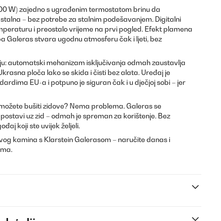
 1800 W) zajedno s ugrađenim termostatom brinu da
 stalna – bez potrebe za stalnim podešavanjem. Digitalni
mperaturu i preostalo vrijeme na prvi pogled. Efekt plamena
pa Galeras stvara ugodnu atmosferu čak i ljeti, bez
aju: automatski mehanizam isključivanja odmah zaustavlja
krasna ploča lako se skida i čisti bez alata. Uređaj je
rdima EU-a i potpuno je siguran čak i u dječjoj sobi – jer
e možete bušiti zidove? Nema problema. Galeras se
 i postavi uz zid – odmah je spreman za korištenje. Bez
j koji ste uvijek željeli.
pravog kamina s Klarstein Galerasom – naručite danas i
oma.