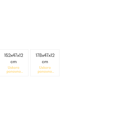
152x47x12
178x47x12
cm
cm
Uskoro
Uskoro
ponovno
ponovno
dostupno
dostupno