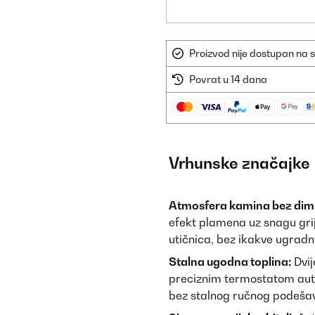
Proizvod nije dostupan na s
Povrat u 14 dana
Vrhunske značajke
Atmosfera kamina bez dim
efekt plamena uz snagu grij
utičnica, bez ikakve ugradnj
Stalna ugodna toplina:
Dvij
preciznim termostatom auto
bez stalnog ručnog podeša