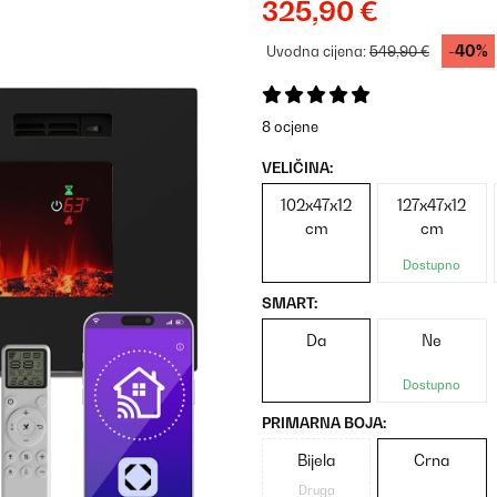
325,90 €
-40%
Uvodna cijena:
549,90 €
8 ocjene
VELIČINA:
102x47x12
127x47x12
cm
cm
Dostupno
SMART:
Da
Ne
Dostupno
PRIMARNA BOJA:
Bijela
Crna
Druga