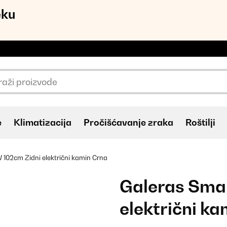
eku
e
Klimatizacija
Pročišćavanje zraka
Roštilji
102cm Zidni električni kamin Crna
Galeras Sma
električni k