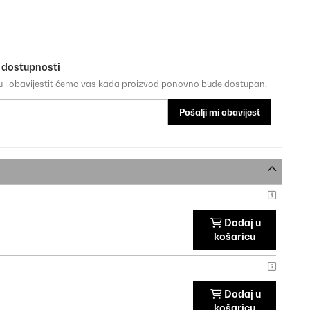
o dostupnosti
su i obavijestit ćemo vas kada proizvod ponovno bude dostupan.
Pošalji mi obavijest
Dodaj u
košaricu
Dodaj u
košaricu