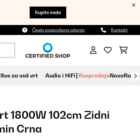
Kupite sada
Često postavljana pitanja
Kontakt
Sve za vaš vrt
Audio i HiFi
Rasprodaja
Novo
Raspa
rt 1800W 102cm Zidni
amin Crna