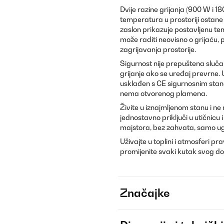
Dvije razine grijanja (900 W i
temperatura u prostoriji ostane
zaslon prikazuje postavljenu te
može raditi neovisno o grijaću, 
zagrijavanja prostorije.
Sigurnost nije prepuštena sluč
grijanje ako se uređaj prevrne. U
usklađen s CE sigurnosnim standa
nema otvorenog plamena.
Živite u iznajmljenom stanu i n
jednostavno priključi u utičnicu
majstora, bez zahvata, samo ugođa
Uživajte u toplini i atmosferi 
promijenite svaki kutak svog d
Značajke