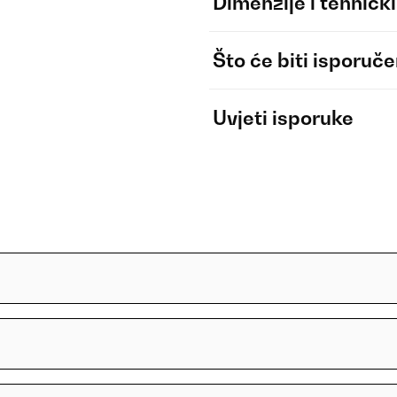
Dimenzije i tehnički
Što će biti isporuč
Uvjeti isporuke