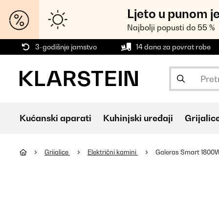
Ljeto u punom j
Najbolji popusti do 55 %
3-godišnje jamstvo
14 dana za povrat robe
Kućanski aparati
Kuhinjski uređaji
Grijalic
Grijalice
Električni kamini
Galeras Smart 1800W 