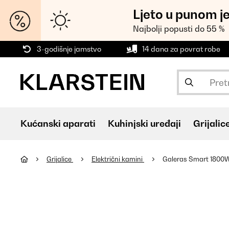
Ljeto u punom j
Najbolji popusti do 55 %
3-godišnje jamstvo
14 dana za povrat robe
Kućanski aparati
Kuhinjski uređaji
Grijalic
Grijalice
Električni kamini
Galeras Smart 1800W 