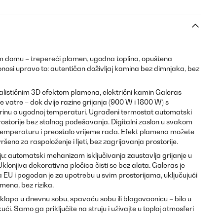
m domu – trepereći plamen, ugodna toplina, opuštena
nosi upravo to: autentičan doživljaj kamina bez dimnjaka, bez
realističnim 3D efektom plamena, električni kamin Galeras
 vatre – dok dvije razine grijanja (900 W i 1800 W) s
nu o ugodnoj temperaturi. Ugrađeni termostat automatski
ostorije bez stalnog podešavanja. Digitalni zaslon u svakom
 temperaturu i preostalo vrijeme rada. Efekt plamena možete
vršeno za raspoloženje i ljeti, bez zagrijavanja prostorije.
ju: automatski mehanizam isključivanja zaustavlja grijanje u
Uklonjiva dekorativna pločica čisti se bez alata. Galeras je
EU i pogodan je za upotrebu u svim prostorijama, uključujući
mena, bez rizika.
klapa u dnevnu sobu, spavaću sobu ili blagovaonicu – bilo u
kući. Samo ga priključite na struju i uživajte u toploj atmosferi