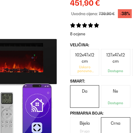
451,90 €
-38%
Uvodna cijena:
739,90 €
8 ocjene
VELIČINA:
102x47x12
127x47x12
cm
cm
Uskoro
ponovno
Dostupno
dostupno
SMART:
Da
Ne
Dostupno
PRIMARNA BOJA:
Bijela
Crna
Druga