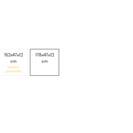
152x47x12
178x47x12
cm
cm
Uskoro
ponovno
dostupno