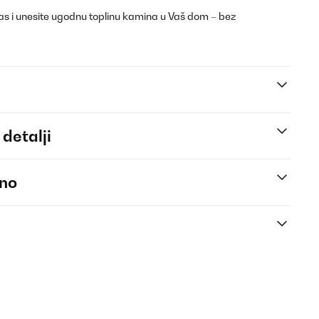
as i unesite ugodnu toplinu kamina u Vaš dom – bez
 detalji
eno