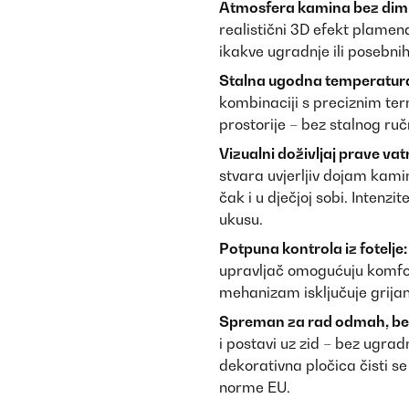
Atmosfera kamina bez dim
realistični 3D efekt plamena
ikakve ugradnje ili posebni
Stalna ugodna temperatur
kombinaciji s preciznim te
prostorije – bez stalnog r
Vizualni doživljaj prave vat
stvara uvjerljiv dojam kami
čak i u dječjoj sobi. Inten
ukusu.
Potpuna kontrola iz fotelje:
upravljač omogućuju komfor
mehanizam isključuje grijan
Spreman za rad odmah, be
i postavi uz zid – bez ugrad
dekorativna pločica čisti s
norme EU.