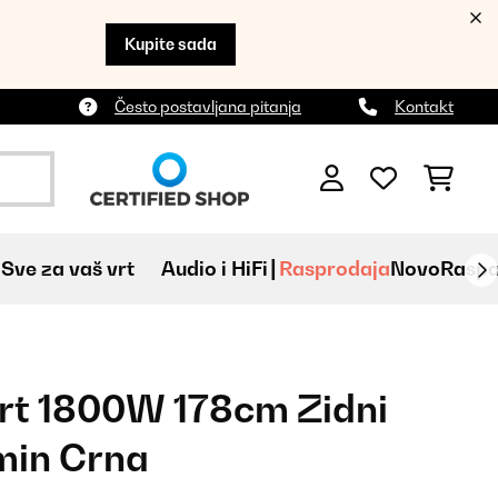
Kupite sada
Često postavljana pitanja
Kontakt
Sve za vaš vrt
Audio i HiFi
Rasprodaja
Novo
Raspa
rt 1800W 178cm Zidni
amin Crna