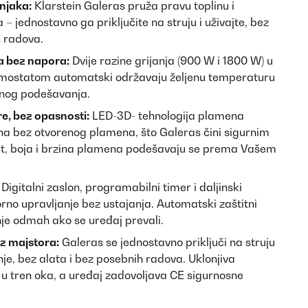
njaka:
Klarstein Galeras pruža pravu toplinu i
 – jednostavno ga priključite na struju i uživajte, bez
h radova.
a bez napora:
Dvije razine grijanja (900 W i 1800 W) u
rmostatom automatski održavaju željenu temperaturu
učnog podešavanja.
re, bez opasnosti:
LED-3D- tehnologija plamena
na bez otvorenog plamena, što Galeras čini sigurnim
zitet, boja i brzina plamena podešavaju se prema Vašem
Digitalni zaslon, programabilni timer i daljinski
no upravljanje bez ustajanja. Automatski zaštitni
je odmah ako se uređaj prevali.
z majstora:
Galeras se jednostavno priključi na struju
nje, bez alata i bez posebnih radova. Uklonjiva
e u tren oka, a uređaj zadovoljava CE sigurnosne