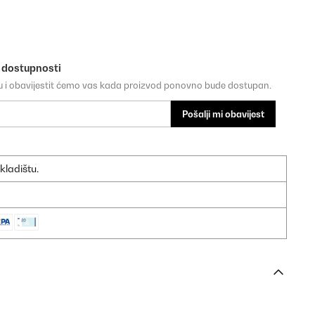
o dostupnosti
su i obavijestit ćemo vas kada proizvod ponovno bude dostupan.
Pošalji mi obavijest
kladištu.