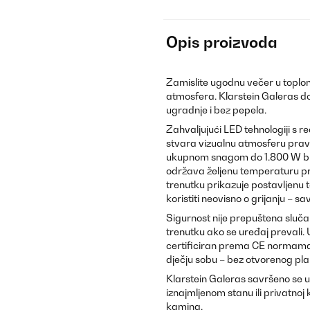
Opis proizvoda
Zamislite ugodnu večer u toplo
atmosfera. Klarstein Galeras do
ugradnje i bez pepela.
Zahvaljujući LED tehnologiji s 
stvara vizualnu atmosferu prave
ukupnom snagom do 1.800 W bri
održava željenu temperaturu pr
trenutku prikazuje postavljenu
koristiti neovisno o grijanju – sa
Sigurnost nije prepuštena sluča
trenutku ako se uređaj prevali. 
certificiran prema CE normama 
dječju sobu – bez otvorenog pla
Klarstein Galeras savršeno se u
iznajmljenom stanu ili privatnoj 
kamina.