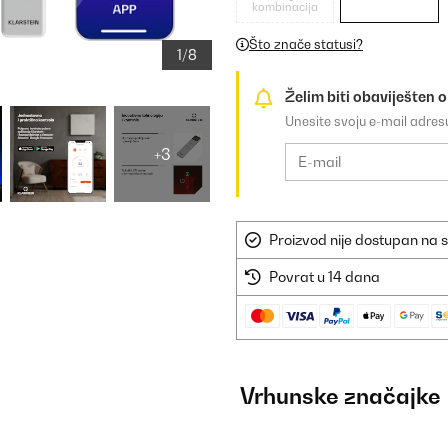
kombinacija
Što znače statusi?
1/8
Želim biti obaviješten 
Unesite svoju e-mail adre
+3
Proizvod nije dostupan na s
Povrat u 14 dana
Vrhunske značajke