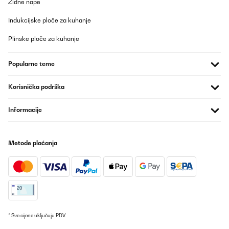
durch die besondere Feuerstelle. In die Edelstahlbrenner wird
Zidne nape
Ethonal gefüllt, welches geruchsneutral ist und nicht rußt. Der
Brenner befindet sich in einem gehärtetem Glaszylinder, wodurch
Indukcijske ploče za kuhanje
die Flamme im Outdoorbereich auch windgeschützt ist. Als
Zubehör befindet sich auch noch das passende Löschwerkzeug.
Plinske ploče za kuhanje
Die Ethanollaternen (50cm und 68cm hoch) sind aus Stahlblech
und somit sehr robust und gut verarbeitet. Im kommenden
Sommer werden sie also ein echter Hingucker auf unserer
Popularne teme
Terrasse sein.
Amazon-Benutzer
Korisnička podrška
Prevedi
Informacije
Metode plaćanja
* Sve cijene uključuju PDV.