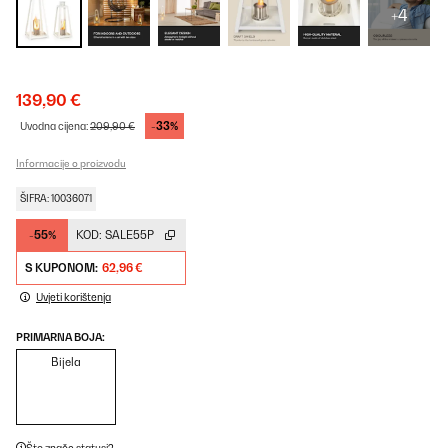
+4
139,90 €
-33%
Uvodna cijena:
209,90 €
Informacije o proizvodu
ŠIFRA: 10036071
-55%
KOD:
SALE55P
S KUPONOM:
62,96 €
Uvjeti korištenja
PRIMARNA BOJA:
Bijela