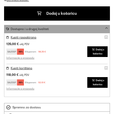
Što znače statusi?
Dodaj u košaricu
Dostupno i u drugoj kvaliteti
Kupiti raspakirano
125,00 €
uklj. PDV
Dodaj u
SALE55P
-55%
S kuponom:
56,25 €
košaricu
Informacije o proizvodu
Kupiti korišteno
118,00 €
uklj. PDV
Dodaj u
SALE55P
-55%
S kuponom:
53,10 €
košaricu
Informacije o proizvodu
Spremno za dostavu