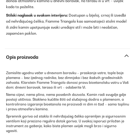
donosi atmosferu kamina u dnevni boravak, na terasu ili u vrt – uvijek
kada to poželite.
Stilski naglasak u svakom interijeru:
Dostupan u bijeloj, crnoj ili izvedbi
od nehrđajućeg čelika, Fiamme Triangolo kao samostojeći stolni model
ili zidni kamin upotpunjuje svaki uređajni stil i može biti i neobičan,
zapamćen poklon.
Opis proizvoda
Zamislite ugodnu večer u dnevnom boravku – praskanje vatre, tople boje
plamena – bez ijednog radnika, bez dimnjaka i bez ikakvih građevinskih
zahvata. Klarstein Fiamme Triangolo donosi pravu bioetanolsku vatru u Vaš
dom: dnevni boravak, terasa ili vrt – odaberite Vi.
Nema cijevi, nema plina, nema posebnih dozvola. Kamin radi svugdje gdje
postoji utičnica. Stakleno kućište štiti od slučajnog dodira s plamenom, a
kontrolirano izgaranje bioetanola ne proizvodi ni dim ni čađ – samo toplinu
i pravu atmosferu kamina.
Spremnik goriva od stakla ili nehrđajućeg čelika opremljen je sigurnosnim
ventilom koji precizno regulira dotok goriva. U svakoj isporuci priložen je
instrument za gašenje, kako biste plamen uvijek mogli brzo i sigurno
ugasiti.