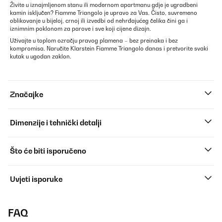
Živite u iznajmljenom stanu ili modernom apartmanu gdje je ugradbeni
kamin isključen? Fiamme Triangolo je upravo za Vas. Čisto, suvremeno
oblikovanje u bijeloj, crnoj ili izvedbi od nehrđajućeg čelika čini ga i
iznimnim poklonom za parove i sve koji cijene dizajn.
Uživajte u toplom ozračju pravog plamena – bez preinaka i bez
kompromisa. Naručite Klarstein Fiamme Triangolo danas i pretvorite svaki
kutak u ugodan zaklon.
Značajke
Dimenzije i tehnički detalji
Što će biti isporučeno
Uvjeti isporuke
FAQ