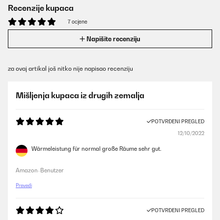
Recenzije kupaca
7 ocjene
Napišite recenziju
za ovaj artikal još nitko nije napisao recenziju
Mišljenja kupaca iz drugih zemalja
POTVRĐENI PREGLED
12/10/2022
Wärmeleistung für normal große Räume sehr gut.
Amazon-Benutzer
Prevedi
POTVRĐENI PREGLED