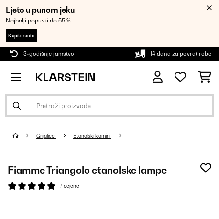
Ljeto u punom jeku
Najbolji popusti do 55 %
Kupite sada
3-godišnje jamstvo
14 dana za povrat robe
Grijalice
Etanolski kamini
Fiamme Triangolo etanolske lampe
7 ocjene