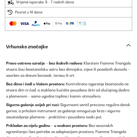
Vrijeme isporuke: 5 - 7 radnih dana
Povrat u 14 dana
Vrhunske značajke
Pravo vatreno ozračje – bez ikakvih radova:
Klarstein Fiamme Triangolo
stvara živu bioetanolsku vatru bez dimnjaka, cijevi ili posebnih dozvola –
savršen za dnevni boravak, terasu ili vrt.
Bez dima i čađi u Vašem prostoru:
Kontrolirano izgaranje bioetanola ne
stvara dim ni čađ, a stakleno kućište pouzdano štiti od slučajnog dodira
s plamenom – samo ugodna toplina i kamin-atmosfera.
Sigurno gašenje uvijek pri ruci:
Sigurnosni ventil precizno regulira dotok
goriva, a priloženi instrument za gašenje omogućuje brzo i sigurno
zaustavljanje plamena – praktično i pouzdano svaki put.
Prikladan za cijelu godinu – u svakom prostoru:
Bez sezonskih
ograničenja i bez potrebe za adaptacijom prostora, Fiamme Triangolo