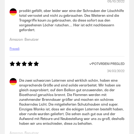
05/10/2022
prodikt gefällt, aber leider war eine der Schrauben der Löschhilfe
total verrostet und nicht zu gebrauchen. Des Weiteren sind die
Tragegriffe kaum zu gebrauchen, da diese sofort aus den
vorgesehenen Löcher rutschen.... Hier ist echt nachbessern
gefordert.
Amazon-Benutzer
Prevedi
POTVRĐENI PREGLED
24/03/2022
Die zwei schwarzen Laternen sind wirklich schön, haben eine
ansprechende Größe und sind solide verarbeitet. Wir haben sie
gleich ausprobiert, auf dem Balkon gut anzuwenden, da der
Bioethanol geruchlos brennt. Die Flammen werden mit
zunehmender Brenndauer größer und machen ein schönes
flackerndes Licht. Die mitgelieferten Schutzhauben sind super.
Einziges Manko ist, dass wir die eckigen Laternen bestellt haben,
aber runde wurden geliefert. Die sehen auch gut aus und der
Aufwand mit Retoure und Neubestellung war uns zu groß, deshalb
haben wir uns entschieden, diese zu behalten.
Amazon-Benutzer