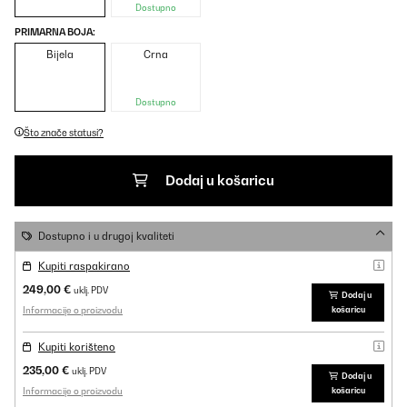
Dostupno
PRIMARNA BOJA:
Bijela
Crna
Dostupno
Što znače statusi?
Dodaj u košaricu
Dostupno i u drugoj kvaliteti
Kupiti raspakirano
249,00 €
uklj. PDV
Dodaj u
Informacije o proizvodu
košaricu
Kupiti korišteno
235,00 €
uklj. PDV
Dodaj u
Informacije o proizvodu
košaricu