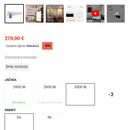
+4
276,90 €
-41%
Uvodna cijena:
469,90 €
Informacije o proizvodu
ŠIFRA: 10035255
JAČINA:
2400 W
2500 W
3000 W
+2
Dostupno
Druga kombinacija
SMART:
Da
Ne