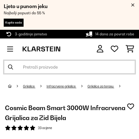
Ljeto u punom jeku
Najbolji popusti do 55 %
Kupite sada
3-godišnje jamstvo
14 dana za povrat robe
Grijalice
Infracrvene grijalice
Grijalice za terasu
Cosmic Beam Smart 3000W Infracrvena
Grijalica za Zid Bijela
23 ocjene