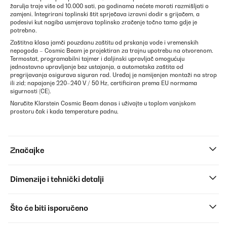
žarulja traje više od 10.000 sati, pa godinama nećete morati razmišljati o
zamjeni. Integrirani toplinski štit sprječava izravni dodir s grijačem, a
podesivi kut nagiba usmjerava toplinsko zračenje točno tamo gdje je
potrebno.
Zaštitna klasa jamči pouzdanu zaštitu od prskanja vode i vremenskih
nepogoda – Cosmic Beam je projektiran za trajnu upotrebu na otvorenom.
Termostat, programabilni tajmer i daljinski upravljač omogućuju
jednostavno upravljanje bez ustajanja, a automatska zaštita od
pregrijavanja osigurava siguran rad. Uređaj je namijenjen montaži na strop
ili zid; napajanje 220–240 V / 50 Hz, certificiran prema EU normama
sigurnosti (CE).
Naručite Klarstein Cosmic Beam danas i uživajte u toplom vanjskom
prostoru čak i kada temperature padnu.
Značajke
Dimenzije i tehnički detalji
Što će biti isporučeno