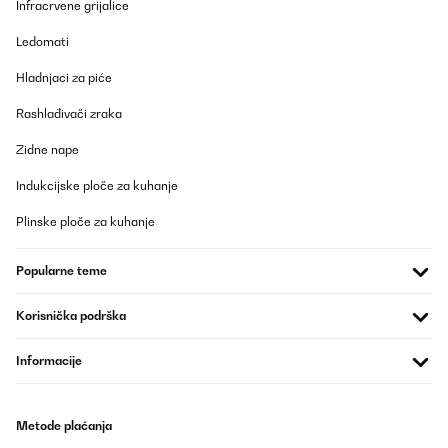
Infracrvene grijalice
Klasse Heizstrahler. Schnelle Lieferung und gut verpackt. Von der
Ledomati
Bedienung einfach einzustellen. Bei dem Anbau würde ich mit
noch jemanden dazu holen, da er doch ein bißchen was wiegt.
Hladnjaci za piće
Von der Heizstrahlung her war ich auch angetan. 20qm
Sommergarten hat er gut in Griff, was Wärme angeht. Beim Kauf
kann man nichts verkehrt machen. Hab ihn an der Wand verbaut.
Rashlađivači zraka
Amazon-Benutzer
Zidne nape
Prevedi
Indukcijske ploče za kuhanje
Plinske ploče za kuhanje
POTVRĐENI PREGLED
29/09/2025
Popularne teme
Im Gegensatz zu den meisten anderen Heizstrahlern bei Amazon
hat er einen eingebauten Thermostat, mit dem die
Raumtemperatur geregelt werden kann. Danach habe ich
Korisnička podrška
gesucht.Zudem ist die Montage des Heizstrahlers super einfach.
Die mitgelieferten Halterungen kann man über Nuten im Strahler
Informacije
da platzieren, wo man sie braucht. Mit Flügelschrauben fixieren,
fertig.
Amazon-Benutzer
Metode plaćanja
Prevedi