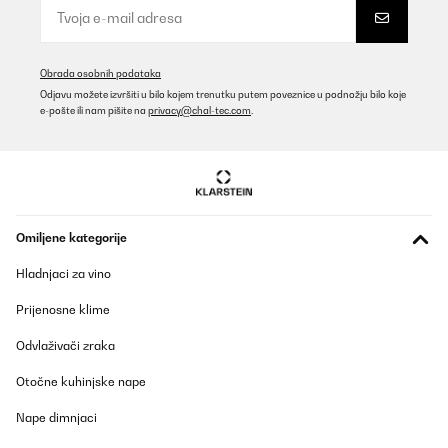
Wirklich top. Optisch ein Hingucker und die Leistung , selbst im
Winter in meinem Wintergarten absolut ausreichend.
Amazon-Benutzer
Obrada osobnih podataka
Prevedi
Odjavu možete izvršiti u bilo kojem trenutku putem poveznice u podnožju bilo koje
e-pošte ili nam pišite na
privacy@chal-tec.com
.
POTVRĐENI PREGLED
09/12/2025
Bin sehr begeistert von der Heizleistung. Wird schneller heiß als
erwartet. App funktioniert einwandfrei . Mit der elektronischen
Zeiteinstellung ist es im Büro schön warm wenn wir es morgens
Omiljene kategorije
betreten. Stromzähler rennt natürlich auch bei 3500 Watt
Leistung. Wir heizen 10 Minute voll vor und dann halbe Leistung.
Hladnjaci za vino
Wir werden für unseren geschützten Aussenbereich noch 4
weitere Dunkelstrahler als Ersatz für fie vorhandenen
Prijenosne klime
Infratotstrahler anschaffen.
Amazon-Benutzer
Odvlaživači zraka
Prevedi
Otočne kuhinjske nape
Nape dimnjaci
POTVRĐENI PREGLED
12/11/2025