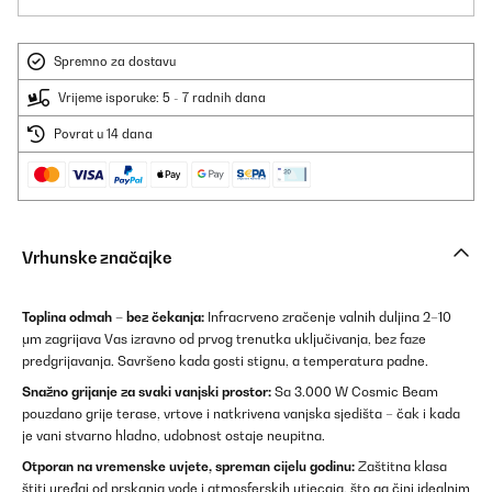
Spremno za dostavu
Vrijeme isporuke: 5 - 7 radnih dana
Povrat u 14 dana
Vrhunske značajke
Toplina odmah – bez čekanja:
Infracrveno zračenje valnih duljina 2–10
μm zagrijava Vas izravno od prvog trenutka uključivanja, bez faze
predgrijavanja. Savršeno kada gosti stignu, a temperatura padne.
Snažno grijanje za svaki vanjski prostor:
Sa 3.000 W Cosmic Beam
pouzdano grije terase, vrtove i natkrivena vanjska sjedišta – čak i kada
je vani stvarno hladno, udobnost ostaje neupitna.
Otporan na vremenske uvjete, spreman cijelu godinu:
Zaštitna klasa
štiti uređaj od prskanja vode i atmosferskih utjecaja, što ga čini idealnim