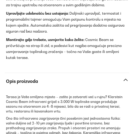
za trajnu upotrebu na otvorenom u svim godišnjim dobima.
Upravljajte udobnošću bez ustajanja:
Daljinski upravljač, termostat i
programabilni tajmer omogućuju Vam potpunu kontrolu s mjesta na
kojem sjedite. Automatska zaštita od pregrijavanja dodatno osigurava
siguran rad bez nadzora.
Montirajte gdje trebate, usmjerite kako želite:
Cosmic Beam se
pričvršćuje na strop ili zid, a podesivi kut nagiba omogućuje precizno
usmjeravanje toplinskog zračenja – točno na Vaše goste ili omiljeni
kutak terase.
Opis proizvoda
Terasa je Vaše omiljeno mjesto – zašto je zatvarati već u rujnu? Klarstein
Cosmic Beam infracrveni grijač s 3.000 W toplinske snage produljuje
sezonu na otvorenom za 4–6 mjeseci, bilo da se radi o privatnoj terasi,
vrtu, restoranu ili kavanskom vrtu.
Ono što infracrveno zagrijavanje čini posebnim jest jednostavna fizika:
valne duljine od 2–10 μm zagrijavaju ljude i površine izravno, bez
prethodnog zagrijavanja zraka. Propuh i otvoreni prostori ne umanjuju
učinak – toplina je osjetna odmah, bez čekanja. Keramička infracrvena