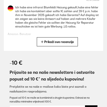
Ich habe eine infrarot Blumfeldt Heizung gekauft,habe eine fehler
ich habe sie kontaktiert aber sollte 1€ zahlen und 29 € p.m. habe
ihm in November 2025 gekauft ich habe Garantie? Auf display ist
ein zeigen wo sie keine Antwort auf haben und mehrere Käufer
haben die gleiche Fehler sie sollten der Heizung für Reparatur
einschicken es ist kein gute Werbung ,LG ratlos.
Amazon-Benutzer
Prikaži sve recenzije
Prevedi
POTVRĐENI PREGLED
16/01/2026
-10 €
Super Gerät tuht was tuhen soll!
Prijavite se na naše newslettere i ostvarite
Amazon-Benutzer
popust od 10 €* na sljedeću kupovinu!
Prevedi
Pretplatite se na naše e-mailove kako biste prvi saznali o
nadolazećim rasprodajama.
POTVRĐENI PREGLED
Popust od 10 € ne može se kombinirati s drugim kuponima. Odnosi se na
narudžbu minimalne vrijednosti 100 €.
15/12/2025