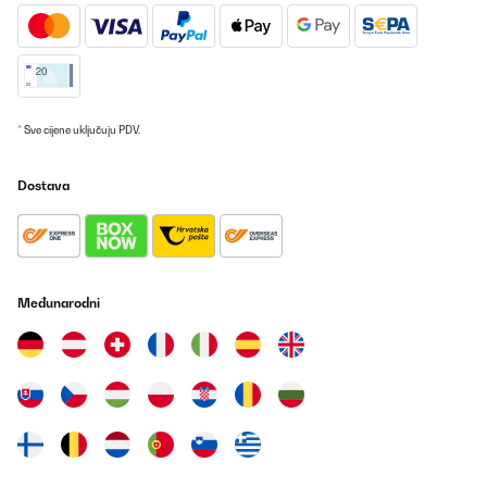
POTVRĐENI PREGLED
29/09/2025
Super sicher verpackt und schnell geliefert.Tolle Optik und
schönes Design.Handling per Fernsteuerung einwandfrei; die
* Sve cijene uključuju PDV.
optionale App-Lösung ist nicht notwendig.Montage etwas
fummelig, aber machbar.Ich wünschte mir eine stärkere
Rückwanddämmung, damit nicht zu viel Wärme nach hinten
Dostava
abgestrahlt wird.@blumfeldt Heizstrahler: oder habt ihr was zum
nachrüsten, um die hintere Abstrahlung zu verringern?
Amazon-Benutzer
Prevedi
Međunarodni
POTVRĐENI PREGLED
21/09/2025
Der Heizstrahler als solcher ist top.Kleine Mankos sind das
etwas kurze Kabel für eine Wandbefestigung und
dieWandhalterung. Die Anleitung hilft nicht weiter, so half nur
probieren und fluchen.
Amazon-Benutzer