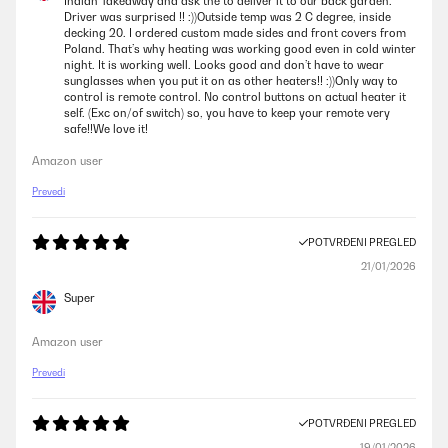
Indian Takeaway and ask the to deliver it to our back garden.
Driver was surprised !! :))Outside temp was 2 C degree, inside
decking 20. I ordered custom made sides and front covers from
Poland. That’s why heating was working good even in cold winter
night. It is working well. Looks good and don’t have to wear
sunglasses when you put it on as other heaters!! :))Only way to
control is remote control. No control buttons on actual heater it
self. (Exc on/of switch) so, you have to keep your remote very
safe!!We love it!
Amazon user
Prevedi
POTVRĐENI PREGLED
21/01/2026
Super
Amazon user
Prevedi
POTVRĐENI PREGLED
19/01/2026