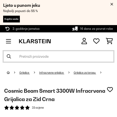
Ljeto u punom jeku
Najbolji popusti do 55 %
Kupite sada
3-godišnje jamstvo
14 dana za povrat robe
Grijalice
Infracrvene grijalice
Grijalice za terasu
Cosmic Beam Smart 3300W Infracrvena
Grijalica za Zid Crna
23 ocjene