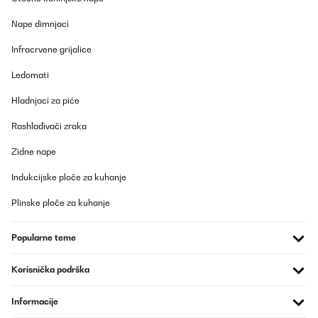
Nape dimnjaci
POTVRĐENI PREGLED
12/11/2025
Infracrvene grijalice
Klasse Heizstrahler. Schnelle Lieferung und gut verpackt. Von der
Ledomati
Bedienung einfach einzustellen. Bei dem Anbau würde ich mit
noch jemanden dazu holen, da er doch ein bißchen was wiegt.
Hladnjaci za piće
Von der Heizstrahlung her war ich auch angetan. 20qm
Sommergarten hat er gut in Griff, was Wärme angeht. Beim Kauf
kann man nichts verkehrt machen. Hab ihn an der Wand verbaut.
Rashlađivači zraka
Amazon-Benutzer
Zidne nape
Prevedi
Indukcijske ploče za kuhanje
Plinske ploče za kuhanje
POTVRĐENI PREGLED
29/09/2025
Popularne teme
Im Gegensatz zu den meisten anderen Heizstrahlern bei Amazon
hat er einen eingebauten Thermostat, mit dem die
Raumtemperatur geregelt werden kann. Danach habe ich
Korisnička podrška
gesucht.Zudem ist die Montage des Heizstrahlers super einfach.
Die mitgelieferten Halterungen kann man über Nuten im Strahler
Informacije
da platzieren, wo man sie braucht. Mit Flügelschrauben fixieren,
fertig.