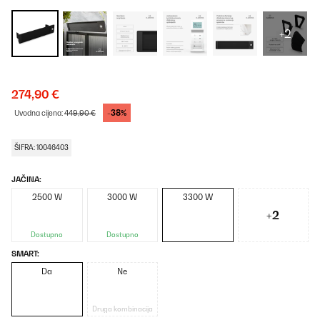
+2
274,90 €
-38%
Uvodna cijena:
449,90 €
ŠIFRA: 10046403
JAČINA:
2500 W
3000 W
3300 W
+2
Dostupno
Dostupno
SMART:
Da
Ne
Druga kombinacija