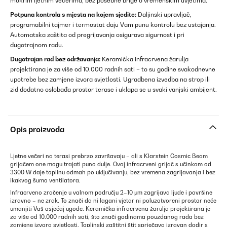
mokrim ljetnim večerima, bez posebne brige o vremenskim uvjetima.
Potpuna kontrola s mjesta na kojem sjedite:
Daljinski upravljač,
programabilni tajmer i termostat daju Vam punu kontrolu bez ustajanja.
Automatska zaštita od pregrijavanja osigurava sigurnost i pri
dugotrajnom radu.
Dugotrajan rad bez održavanja:
Keramička infracrvena žarulja
projektirana je za više od 10.000 radnih sati – to su godine svakodnevne
upotrebe bez zamjene izvora svjetlosti. Ugradbena izvedba na strop ili
zid dodatno oslobađa prostor terase i uklapa se u svaki vanjski ambijent.
Opis proizvoda
Ljetne večeri na terasi prebrzo završavaju – ali s Klarstein Cosmic Beam
grijačem one mogu trajati puno dulje. Ovaj infracrveni grijač s učinkom od
3300 W daje toplinu odmah po uključivanju, bez vremena zagrijavanja i bez
ikakvog šuma ventilatora.
Infracrveno zračenje u valnom području 2–10 μm zagrijava ljude i površine
izravno – ne zrak. To znači da ni lagani vjetar ni poluzatvoreni prostor neće
umanjiti Vaš osjećaj ugode. Keramička infracrvena žarulja projektirana je
za više od 10.000 radnih sati, što znači godinama pouzdanog rada bez
zamjene izvora svjetlosti. Toplinski zaštitni štit sprječava izravan dodir s