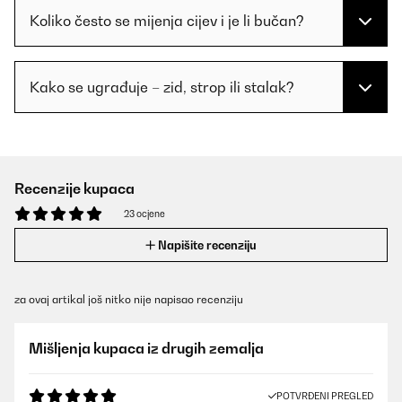
Koliko često se mijenja cijev i je li bučan?
Kako se ugrađuje – zid, strop ili stalak?
Recenzije kupaca
23 ocjene
Napišite recenziju
za ovaj artikal još nitko nije napisao recenziju
Mišljenja kupaca iz drugih zemalja
POTVRĐENI PREGLED