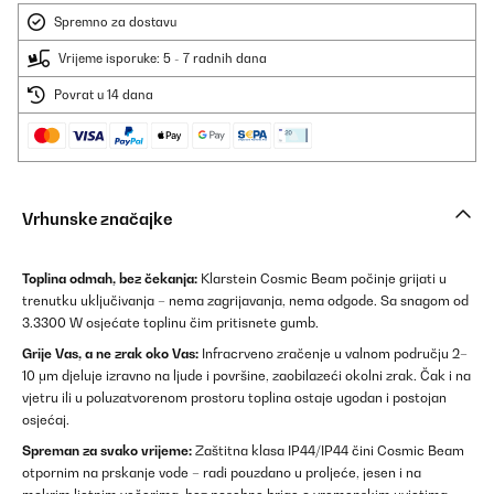
Spremno za dostavu
Vrijeme isporuke: 5 - 7 radnih dana
Povrat u 14 dana
Vrhunske značajke
Toplina odmah, bez čekanja:
Klarstein Cosmic Beam počinje grijati u
trenutku uključivanja – nema zagrijavanja, nema odgode. Sa snagom od
3.3300 W osjećate toplinu čim pritisnete gumb.
Grije Vas, a ne zrak oko Vas:
Infracrveno zračenje u valnom području 2–
10 μm djeluje izravno na ljude i površine, zaobilazeći okolni zrak. Čak i na
vjetru ili u poluzatvorenom prostoru toplina ostaje ugodan i postojan
osjećaj.
Spreman za svako vrijeme:
Zaštitna klasa IP44/IP44 čini Cosmic Beam
otpornim na prskanje vode – radi pouzdano u proljeće, jesen i na