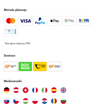
Amazon-Benutzer
Metode plaćanja
Prevedi
POTVRĐENI PREGLED
29/09/2025
Super sicher verpackt und schnell geliefert.Tolle Optik und
schönes Design.Handling per Fernsteuerung einwandfrei; die
* Sve cijene uključuju PDV.
optionale App-Lösung ist nicht notwendig.Montage etwas
fummelig, aber machbar.Ich wünschte mir eine stärkere
Rückwanddämmung, damit nicht zu viel Wärme nach hinten
Dostava
abgestrahlt wird.@blumfeldt Heizstrahler: oder habt ihr was zum
nachrüsten, um die hintere Abstrahlung zu verringern?
Amazon-Benutzer
Prevedi
Međunarodni
POTVRĐENI PREGLED
21/09/2025
Der Heizstrahler als solcher ist top.Kleine Mankos sind das
etwas kurze Kabel für eine Wandbefestigung und