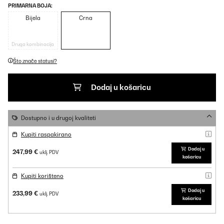
PRIMARNA BOJA:
Bijela
Crna
Druga kombinacija
Što znače statusi?
Dodaj u košaricu
Dostupno i u drugoj kvaliteti
Kupiti raspakirano
Dodaj u
247,99 €
uklj. PDV
košaricu
Kupiti korišteno
Dodaj u
233,99 €
uklj. PDV
košaricu