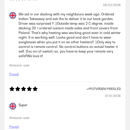
08/02/2026
We sat in our decking with my neighbours week ago. Ordered
Indian Takeaway and ask the to deliver it to our back garden.
Driver was surprised !! :))Outside temp was 2 C degree, inside
decking 20. I ordered custom made sides and front covers from
Poland. That’s why heating was working good even in cold winter
night. It is working well. Looks good and don’t have to wear
sunglasses when you put it on as other heaters!! :))Only way to
control is remote control. No control buttons on actual heater it
self. (Exc on/of switch) so, you have to keep your remote very
safe!!We love it!
Amazon user
Prevedi
POTVRĐENI PREGLED
21/01/2026
Super
Amazon user
Prevedi