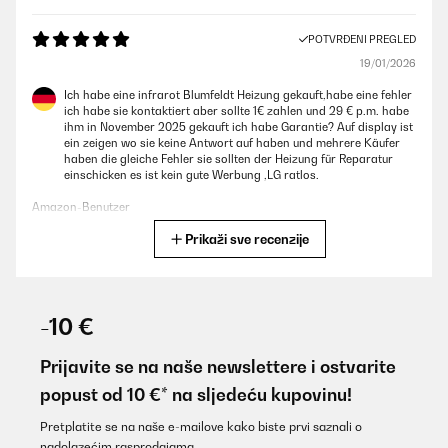
POTVRĐENI PREGLED
19/01/2026
Ich habe eine infrarot Blumfeldt Heizung gekauft,habe eine fehler
ich habe sie kontaktiert aber sollte 1€ zahlen und 29 € p.m. habe
ihm in November 2025 gekauft ich habe Garantie? Auf display ist
ein zeigen wo sie keine Antwort auf haben und mehrere Käufer
haben die gleiche Fehler sie sollten der Heizung für Reparatur
einschicken es ist kein gute Werbung ,LG ratlos.
Amazon-Benutzer
Prikaži sve recenzije
Prevedi
POTVRĐENI PREGLED
16/01/2026
-10 €
Super Gerät tuht was tuhen soll!
Prijavite se na naše newslettere i ostvarite
Amazon-Benutzer
popust od 10 €* na sljedeću kupovinu!
Prevedi
Pretplatite se na naše e-mailove kako biste prvi saznali o
nadolazećim rasprodajama.