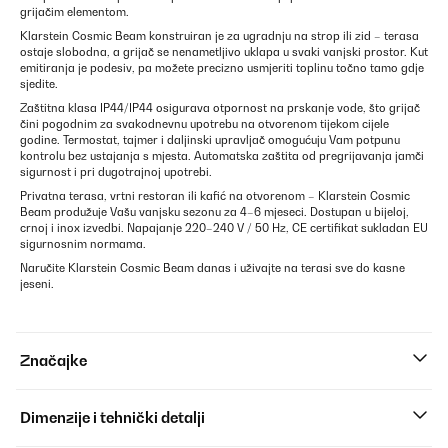
grijačim elementom.
Klarstein Cosmic Beam konstruiran je za ugradnju na strop ili zid – terasa
ostaje slobodna, a grijač se nenametljivo uklapa u svaki vanjski prostor. Kut
emitiranja je podesiv, pa možete precizno usmjeriti toplinu točno tamo gdje
sjedite.
Zaštitna klasa IP44/IP44 osigurava otpornost na prskanje vode, što grijač
čini pogodnim za svakodnevnu upotrebu na otvorenom tijekom cijele
godine. Termostat, tajmer i daljinski upravljač omogućuju Vam potpunu
kontrolu bez ustajanja s mjesta. Automatska zaštita od pregrijavanja jamči
sigurnost i pri dugotrajnoj upotrebi.
Privatna terasa, vrtni restoran ili kafić na otvorenom – Klarstein Cosmic
Beam produžuje Vašu vanjsku sezonu za 4–6 mjeseci. Dostupan u bijeloj,
crnoj i inox izvedbi. Napajanje 220–240 V / 50 Hz, CE certifikat sukladan EU
sigurnosnim normama.
Naručite Klarstein Cosmic Beam danas i uživajte na terasi sve do kasne
jeseni.
Značajke
Dimenzije i tehnički detalji