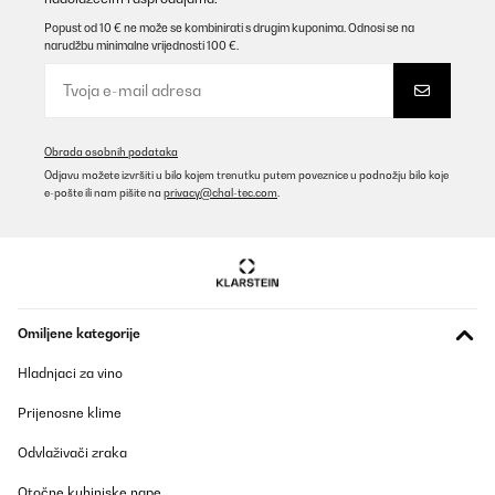
POTVRĐENI PREGLED
Popust od 10 € ne može se kombinirati s drugim kuponima. Odnosi se na
narudžbu minimalne vrijednosti 100 €.
15/12/2025
Wirklich top. Optisch ein Hingucker und die Leistung , selbst im
Winter in meinem Wintergarten absolut ausreichend.
Amazon-Benutzer
Obrada osobnih podataka
Prevedi
Odjavu možete izvršiti u bilo kojem trenutku putem poveznice u podnožju bilo koje
e-pošte ili nam pišite na
privacy@chal-tec.com
.
POTVRĐENI PREGLED
09/12/2025
Bin sehr begeistert von der Heizleistung. Wird schneller heiß als
erwartet. App funktioniert einwandfrei . Mit der elektronischen
Zeiteinstellung ist es im Büro schön warm wenn wir es morgens
Omiljene kategorije
betreten. Stromzähler rennt natürlich auch bei 3500 Watt
Leistung. Wir heizen 10 Minute voll vor und dann halbe Leistung.
Hladnjaci za vino
Wir werden für unseren geschützten Aussenbereich noch 4
weitere Dunkelstrahler als Ersatz für fie vorhandenen
Prijenosne klime
Infratotstrahler anschaffen.
Amazon-Benutzer
Odvlaživači zraka
Prevedi
Otočne kuhinjske nape