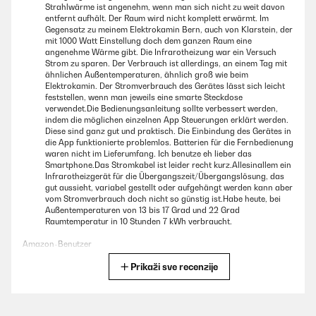
Strahlwärme ist angenehm, wenn man sich nicht zu weit davon
entfernt aufhält. Der Raum wird nicht komplett erwärmt. Im
Gegensatz zu meinem Elektrokamin Bern, auch von Klarstein, der
mit 1000 Watt Einstellung doch dem ganzen Raum eine
angenehme Wärme gibt. Die Infrarotheizung war ein Versuch
Strom zu sparen. Der Verbrauch ist allerdings, an einem Tag mit
ähnlichen Außentemperaturen, ähnlich groß wie beim
Elektrokamin. Der Stromverbrauch des Gerätes lässt sich leicht
feststellen, wenn man jeweils eine smarte Steckdose
verwendet.Die Bedienungsanleitung sollte verbessert werden,
indem die möglichen einzelnen App Steuerungen erklärt werden.
Diese sind ganz gut und praktisch. Die Einbindung des Gerätes in
die App funktionierte problemlos. Batterien für die Fernbedienung
waren nicht im Lieferumfang. Ich benutze eh lieber das
Smartphone.Das Stromkabel ist leider recht kurz.Allesinallem ein
Infrarotheizgerät für die Übergangszeit/Übergangslösung, das
gut aussieht, variabel gestellt oder aufgehängt werden kann aber
vom Stromverbrauch doch nicht so günstig ist.Habe heute, bei
Außentemperaturen von 13 bis 17 Grad und 22 Grad
Raumtemperatur in 10 Stunden 7 kWh verbraucht.
Amazon-Benutzer
Prikaži sve recenzije
Prevedi
POTVRĐENI PREGLED