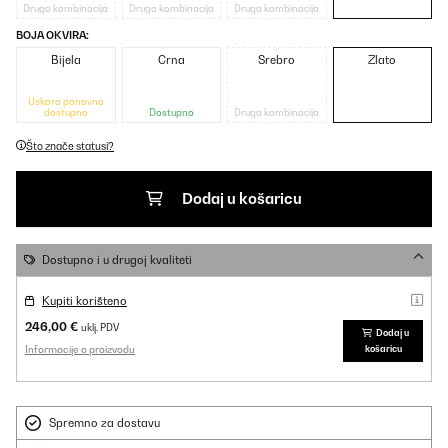
Druga kombinacija
Druga kombinacija
Druga kombinacija
BOJA OKVIRA:
Bijela
Crna
Srebro
Zlato
Uskoro ponovno
dostupno
Dostupno
Druga kombinacija
Što znače statusi?
Dodaj u košaricu
Dostupno i u drugoj kvaliteti
Kupiti korišteno
246,00 €
uklj. PDV
Dodaj u
Informacije o proizvodu
košaricu
Spremno za dostavu