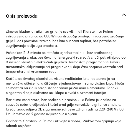
Opis proizvoda
Zime su hladne, a računi za grijanje sve viši – ali Klarstein La Palma
infracrvena grijalica od 600 W nudi drugačiji pristup. Infracrveno zračenje
grije ljude i površine izravno, baš kao sunčeva toplina, bez potrebe za
zagrijavanjem cijeloga prostora.
Već nakon 2–3 minute osjetit ćete ugodnu toplinu – bez prethodnog
zagrijavanja zraka, bez čekanja. Energetski razred A znači potrošnju do 50
% nižu od klasičnih električnih grijalica. Termostat, programabilni timer i
automatsko isključivanje pri pregrijavanju daju Vam potpunu kontrolu nad
temperaturom i vremenom rada.
Kućište od čvrstog aluminija s visokokvalitetnim lakom otporno je na
mehanička oštećenja, a čišćenje je jednostavno – samo vlažna krpa. Ploča
se montira na zid ili strop standardnim pričvrsnim elementima. Tanak i
elegantan dizajn diskretno se uklapa u svaki suvremeni interijer.
Bez šuma ventilatora, bez podizanja prašine – La Palma je idealna za
spavaće sobe, dječje sobe i kućni ured gdje konvektivne grijalice smetaju.
Uređaj zadovoljava CE sigurnosne zahtjeve EU-a i radi na 220–240 V / 50
Hz. Jamstvo od 2 godine uključeno je u cijenu.
Odaberite Klarstein La Palma i uživajte u tihom, učinkovitom grijanju koje
odmah osjećate.