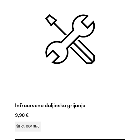
Infracrveno daljinsko grijanje
K
9,90 €
9,
ŠIFRA: 10047876
ŠI