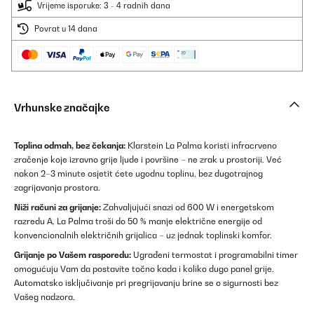
Vrijeme isporuke: 3 - 4 radnih dana
Povrat u 14 dana
Vrhunske značajke
Toplina odmah, bez čekanja:
Klarstein La Palma koristi infracrveno
zračenje koje izravno grije ljude i površine – ne zrak u prostoriji. Već
nakon 2–3 minute osjetit ćete ugodnu toplinu, bez dugotrajnog
zagrijavanja prostora.
Niži računi za grijanje:
Zahvaljujući snazi od 600 W i energetskom
razredu A, La Palma troši do 50 % manje električne energije od
konvencionalnih električnih grijalica – uz jednak toplinski komfor.
Grijanje po Vašem rasporedu:
Ugrađeni termostat i programabilni timer
omogućuju Vam da postavite točno kada i koliko dugo panel grije.
Automatsko isključivanje pri pregrijavanju brine se o sigurnosti bez
Vašeg nadzora.