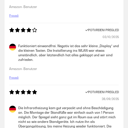
Amazon-Benutzer
Prevedi
POTVRĐENI PREGLED
03/10/2025
Funktioniert einwandfrei. Negativ ist das sehr kleine „Display“ und
die kleinen Tasten. Die Installierung ins WLAN war etwas
umständlich, aber letztendlich hat alles geklappt und wir sind
zufrieden.
Amazon-Benutzer
Prevedi
POTVRĐENI PREGLED
28/09/2025
Die Infrarotheizung kam gut verpackt und ohne Beschädigung
an. Die Montage der Standfüße war einfach auch von 1 Person
möglich. Der Spiegel sieht ganz gut im Raum aus und stört mich
nicht so wie andere Standgeräte. Ich nutze ihn als
Übergangslösung, bis meine Heizung wieder funktioniert. Die