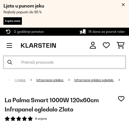
Ljeto u punom jeku
Najbolji popusti do 55 %
Kupite sada
3-godišnje jamstvo
14 dana za povrat robe
Grijalice
Infracrvene grijalice
Infracrvene grijalice ogledalo
La Palma Smart 1000W 120x60cm
Infrapanel ogledalo Zlato
6 ocjene