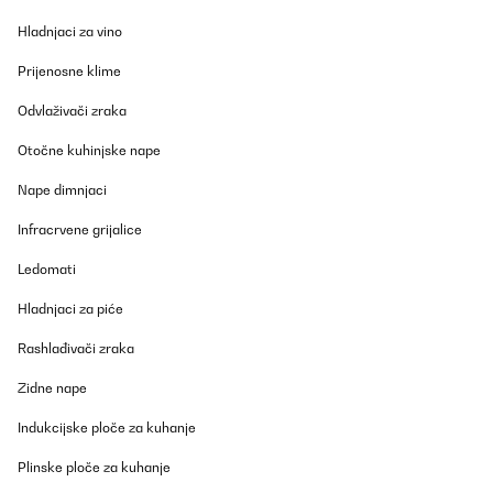
Amazon user
Hladnjaci za vino
Prevedi
Prijenosne klime
POTVRĐENI PREGLED
Odvlaživači zraka
24/01/2022
Otočne kuhinjske nape
Wer kennt die Staubige Trockene Heizungsluft nicht?Man wacht
morgens auf und denkt man bekommt keine Luft mehr.Endlich ist
Nape dimnjaci
damit Schluss.Dieser Spiegel von Klarstein ist sehr Robust
hergestellt, alle Gewinde sind sauber geschnitten und er lässt
Infracrvene grijalice
sich einwandfrei und Planmäßig auf den Boden stellen. Es liegen
Schrauben mit Dübel dabei, womit eine Wandbefestigung
Ledomati
ebenfalls möglich ist.Der Spiegel hat keine Einbuße trotz
Heizfunktion. Er ist verzerrfrei und man sieht auf den ersten Blick
nicht das er eine Heizfunktion bietet.Die App lässt sich mit einen
Hladnjaci za piće
2,4GHZ WLAN verbinden und bietet ein paar nette Spielereien
sowie eine Vorkonfigurationen für einen festen Zeitintervall.Die
Rashlađivači zraka
Heizung wird ordentlich heiß und man muss stellenweiße ab 20°
aufpassen das man sich die Finger nicht dran verbrennt - bei
Zidne nape
Kleinkindern sollte man besonders wachsam sein, oder einfach
aufhängen.Ich bin super zufrieden mit dem Spiegel und er heizt
Indukcijske ploče za kuhanje
mein 15qm Schlafzimmer von 16° Raumtemperatur auf 21° binnen
1 Stunde auf.Das ist für mich persönlich eine ausreichende
Temperatur und man steht morgens nicht mit Kopfschmerzen
Plinske ploče za kuhanje
auf.Klare Kaufempfehlung.