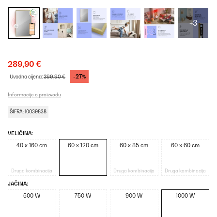
+3
289,90 €
-27%
Uvodna cijena:
399,90 €
Informacije o proizvodu
ŠIFRA: 10039838
VELIČINA:
40 x 160 cm
60 x 120 cm
60 x 85 cm
60 x 60 cm
Druga kombinacija
Druga kombinacija
Druga kombinacija
JAČINA:
500 W
750 W
900 W
1000 W