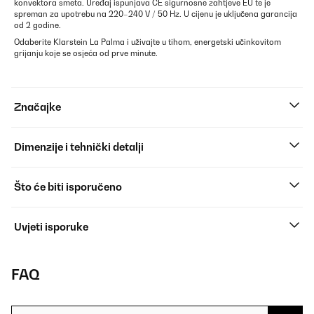
konvektora smeta. Uređaj ispunjava CE sigurnosne zahtjeve EU te je
spreman za upotrebu na 220–240 V / 50 Hz. U cijenu je uključena garancija
od 2 godine.
Odaberite Klarstein La Palma i uživajte u tihom, energetski učinkovitom
grijanju koje se osjeća od prve minute.
Značajke
Dimenzije i tehnički detalji
Što će biti isporučeno
Uvjeti isporuke
FAQ