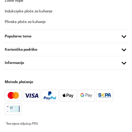
Zidne nape
Kleinkindern sollte man besonders wachsam sein, oder einfach
aufhängen.Ich bin super zufrieden mit dem Spiegel und er heizt
Indukcijske ploče za kuhanje
mein 15qm Schlafzimmer von 16° Raumtemperatur auf 21° binnen
1 Stunde auf.Das ist für mich persönlich eine ausreichende
Temperatur und man steht morgens nicht mit Kopfschmerzen
Plinske ploče za kuhanje
auf.Klare Kaufempfehlung.
Amazon-Benutzer
Popularne teme
Prevedi
Korisnička podrška
Informacije
Metode plaćanja
* Sve cijene uključuju PDV.