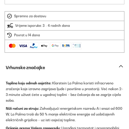
Spremno za dostavu
Vrijeme isporuke: 3 - 4 radnih dana
Povrat u 14 dana
Vrhunske značajke
Toplina koju odmah osjetite:
Klarstein La Palma koristi infracrveno
zračenje koje izravno zagrijava ljude i površine u prostoriji. Već nakon 2–
3 minute uživat ćete u ugodnoj toplini – bez čekanja da se zagrije cijela
soba.
Niži računi za struju:
Zahvaljujući energetskom razredu A i snazi od 600
W, La Palma troši do 50 % manje električne energije od uobičajenih
električnih grijalica – uz isti osjećaj topline.
Grijanje prema Vašem rasporedu:
Ugrađeni termostat i programabilni