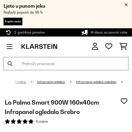
Ljeto u punom jeku
Najbolji popusti do 55 %
Kupite sada
3-godišnje jamstvo
14 dana za povrat robe
Grijalice
Infracrvene grijalice
Infracrvene grijalice ogledalo
La Palma Smart 900W 160x40cm
Infrapanel ogledalo Srebro
6 ocjene