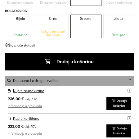
Druga kombinacija
Druga kombinacija
Druga kombinacija
BOJA OKVIRA:
Bijela
Crna
Srebro
Zlato
Uskoro ponovno
Dostupno
dostupno
Dostupno
Što znače statusi?
Dodaj u košaricu
Dostupno i u drugoj kvaliteti
Kupiti raspakirano
236,00 €
uklj. PDV
Dodaj u
Informacije o proizvodu
košaricu
Kupiti korišteno
223,00 €
uklj. PDV
Dodaj u
Informacije o proizvodu
košaricu