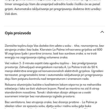
timer omogućuju Vam da unaprijed odredite kada i koliko će se panel
grijati. Automatsko isključivanje pri pregrijavanju dodatno štiti uređaj i
Vaš dom.
Opis proizvoda
Zamislite toplinu koja Vas dočeka čim uđete u sobu – tiha, ravnomjerna, bez
strujanja zraka i bez buke. Klarstein La Palma infracrvena grijalica od 600
W zagrijava ljude i površine izravno, baš kao sunčeve zrake, a ne troši
energiju na zagrijavanje cijelog volumena zraka.
Već nakon 2–3 minute osjetit ćete ugodnu toplinu – bez predgrijavanja
prostorije. Zahvaljujući energetskom razredu A, La Palma troši do 50 %
manje električne energije od konvencionalnih električnih grijalica. Ugrađeni
termostat, programabilni timer i automatsko isključivanje pri pregrijavanju
daju Vam potpunu kontrolu nad temperaturom i vremenom rada.
Robusno aluminijsko kućište s kvalitetnim lakom otporno je na mehanička
oštećenja i lako se čisti vlažnom krpom. Panel se montira na zid ili strop
standardnim nosačima. Tanak i diskretan dizajn uklapa se u svaki
suvremeni interijer bez narušavanja izgleda prostora.
Bez ventilatora, bez strujanja zraka, bez dizanja prašine – La Palma je
idealan izbor za spavaću sobu, dječju sobu i radnu sobu gdje buka