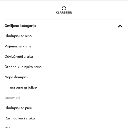
and very stable, heats up the room well. I love that no one can
notice where the heat is coming from and everybody is amazed
that this product even exists. I bought it for my Tattoo Studio
because I do not like the look of the old heaters that do not
provide any real heating and consume a lot of power.
Omiljene kategorije
Amazon user
Hladnjaci za vino
Prevedi
Prijenosne klime
POTVRĐENI PREGLED
Odvlaživači zraka
24/01/2022
Otočne kuhinjske nape
Wer kennt die Staubige Trockene Heizungsluft nicht?Man wacht
morgens auf und denkt man bekommt keine Luft mehr.Endlich ist
Nape dimnjaci
damit Schluss.Dieser Spiegel von Klarstein ist sehr Robust
hergestellt, alle Gewinde sind sauber geschnitten und er lässt
Infracrvene grijalice
sich einwandfrei und Planmäßig auf den Boden stellen. Es liegen
Schrauben mit Dübel dabei, womit eine Wandbefestigung
Ledomati
ebenfalls möglich ist.Der Spiegel hat keine Einbuße trotz
Heizfunktion. Er ist verzerrfrei und man sieht auf den ersten Blick
nicht das er eine Heizfunktion bietet.Die App lässt sich mit einen
Hladnjaci za piće
2,4GHZ WLAN verbinden und bietet ein paar nette Spielereien
sowie eine Vorkonfigurationen für einen festen Zeitintervall.Die
Rashlađivači zraka
Heizung wird ordentlich heiß und man muss stellenweiße ab 20°
aufpassen das man sich die Finger nicht dran verbrennt - bei