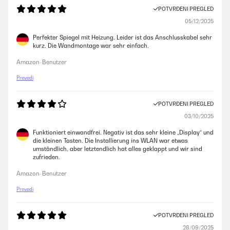
POTVRĐENI PREGLED
05/12/2025
Perfekter Spiegel mit Heizung. Leider ist das Anschlusskabel sehr
kurz. Die Wandmontage war sehr einfach.
Amazon-Benutzer
Prevedi
POTVRĐENI PREGLED
03/10/2025
Funktioniert einwandfrei. Negativ ist das sehr kleine „Display“ und
die kleinen Tasten. Die Installierung ins WLAN war etwas
umständlich, aber letztendlich hat alles geklappt und wir sind
zufrieden.
Amazon-Benutzer
Prevedi
POTVRĐENI PREGLED
28/09/2025