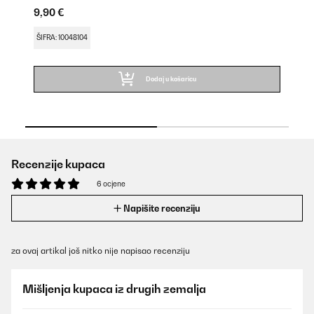
9,90 €
9,
ŠIFRA: 10048104
ŠI
Dodaj u košaricu
Recenzije kupaca
6 ocjene
Napišite recenziju
za ovaj artikal još nitko nije napisao recenziju
Mišljenja kupaca iz drugih zemalja