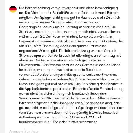
Die Infrarotheizung kam gut verpackt und ohne Beschädigung
an. Die Montage der Standfüße war einfach auch von 1 Person
möglich. Der Spiegel sieht ganz gut im Raum aus und stört mich
nicht so wie andere Standgeräte. Ich nutze ihn als
Übergangslösung, bis meine Heizung wieder funktioniert. Die
Strahlwärme ist angenehm, wenn man sich nicht zu weit davon
entfernt aufhält. Der Raum wird nicht komplett erwärmt. Im
Gegensatz zu meinem Elektrokamin Bern, auch von Klarstein, der
mit 1000 Watt Einstellung doch dem ganzen Raum eine
angenehme Wärme gibt. Die Infrarotheizung war ein Versuch
Strom zu sparen. Der Verbrauch ist allerdings, an einem Tag mit
ähnlichen Außentemperaturen, ähnlich groß wie beim
Elektrokamin. Der Stromverbrauch des Gerätes lässt sich leicht
feststellen, wenn man jeweils eine smarte Steckdose
verwendet.Die Bedienungsanleitung sollte verbessert werden,
indem die möglichen einzelnen App Steuerungen erklärt werden.
Diese sind ganz gut und praktisch. Die Einbindung des Gerätes in
die App funktionierte problemlos. Batterien für die Fernbedienung
waren nicht im Lieferumfang. Ich benutze eh lieber das
Smartphone.Das Stromkabel ist leider recht kurz.Allesinallem ein
Infrarotheizgerät für die Übergangszeit/Übergangslösung, das
gut aussieht, variabel gestellt oder aufgehängt werden kann aber
vom Stromverbrauch doch nicht so günstig ist.Habe heute, bei
Außentemperaturen von 13 bis 17 Grad und 22 Grad
Raumtemperatur in 10 Stunden 7 kWh verbraucht.
Amazon-Benutzer