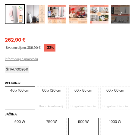
+4
262,90 €
-32%
Uvodna cijena:
389,90 €
Informacije o proizvodu
ŠIFRA: 10039841
VELIČINA:
40 x 160 cm
60 x 120 cm
60 x 85 cm
60 x 60 cm
Druga kombinacija
Druga kombinacija
Druga kombinacija
JAČINA:
500 W
750 W
900 W
1000 W