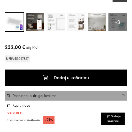
+3
232,00 €
uklj. PDV
ŠIFRA: 53047627
Dodaj u košaricu
Dostupno i u drugoj kvaliteti
Kupiti novo
273,90 €
Dodaj u
-27%
379,90 €
Uvodna cijena:
košaricu