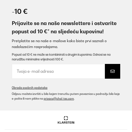
-10 €
Prijavite se na naše newslettere i ostvarite
popust od 10 €* na sljedeću kupovinu!
Pretplatite se na naše e-mailove kako biste prvi saznali o
nadolazećim rasprodajama.
Popust od 10 € ne može se kombinirati s drugim kuponima. Odnosi se na
narudžbu minimalne vrijednosti 100 €.
Obrada osobnih podataka
Odjavu možete izvršiti u bilo kojem trenutku putem poveznice u podnožju bilo koje
e-pošte ili nam pišite na
privacy@chal-tec.com
.