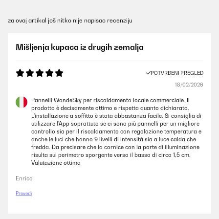
za ovaj artikal još nitko nije napisao recenziju
Mišljenja kupaca iz drugih zemalja
POTVRĐENI PREGLED
18/02/2026
Pannelli WondeSky per riscaldamento locale commerciale. Il
prodotto è decisamente ottimo e rispetta quanto dichiarato.
L'installazione a soffitto è stata abbastanza facile. Si consiglia di
utilizzare l'App soprattuto se ci sono più pannelli per un migliore
controllo sia per il riscaldamento con regolazione temperatura e
anche le luci che hanno 9 livelli di intensità sia a luce calda che
fredda. Da precisare che la cornice con la parte di illuminazione
risulta sul perimetro sporgente verso il basso di circa 1,5 cm.
Valutazione ottima
Enrico
Prevedi