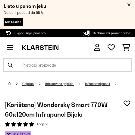
Ljeto u punom jeku
Najbolji popusti do 55 %
Kupite sada
3-godišnje jamstvo
14 dana za povrat robe
Grijalice
Infracrvene grijalice
Infracrveni paneli
[Korišteno] Wondersky Smart 770W
60x120cm Infrapanel Bijela
1 ocjena
KORIŠTENO