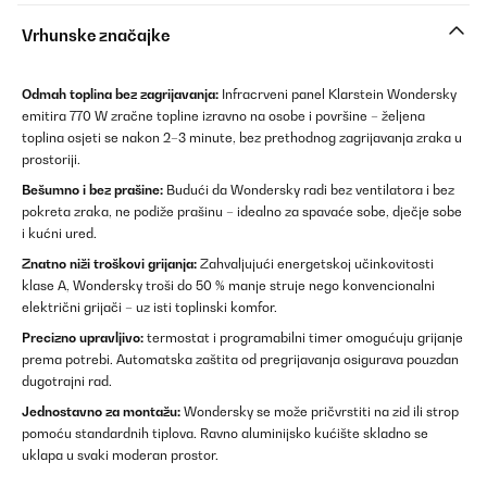
Vrhunske značajke
Odmah toplina bez zagrijavanja:
Infracrveni panel Klarstein Wondersky
emitira 770 W zračne topline izravno na osobe i površine – željena
toplina osjeti se nakon 2–3 minute, bez prethodnog zagrijavanja zraka u
prostoriji.
Bešumno i bez prašine:
Budući da Wondersky radi bez ventilatora i bez
pokreta zraka, ne podiže prašinu – idealno za spavaće sobe, dječje sobe
i kućni ured.
Znatno niži troškovi grijanja:
Zahvaljujući energetskoj učinkovitosti
klase A, Wondersky troši do 50 % manje struje nego konvencionalni
električni grijači – uz isti toplinski komfor.
Precizno upravljivo:
termostat i programabilni timer omogućuju grijanje
prema potrebi. Automatska zaštita od pregrijavanja osigurava pouzdan
dugotrajni rad.
Jednostavno za montažu:
Wondersky se može pričvrstiti na zid ili strop
pomoću standardnih tiplova. Ravno aluminijsko kućište skladno se
uklapa u svaki moderan prostor.