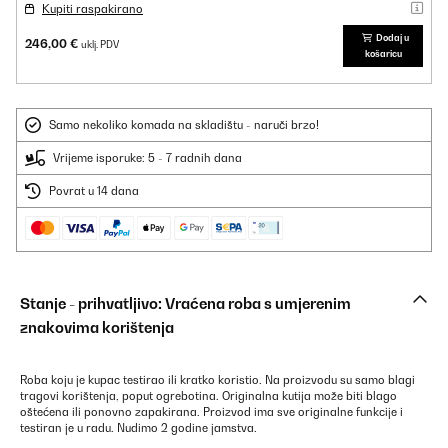
Kupiti raspakirano
Dodaj u
246,00 €
uklj. PDV
košaricu
Samo nekoliko komada na skladištu - naruči brzo!
Vrijeme isporuke: 5 - 7 radnih dana
Povrat u 14 dana
Stanje - prihvatljivo: Vraćena roba s umjerenim
znakovima korištenja
Roba koju je kupac testirao ili kratko koristio. Na proizvodu su samo blagi
tragovi korištenja, poput ogrebotina. Originalna kutija može biti blago
oštećena ili ponovno zapakirana. Proizvod ima sve originalne funkcije i
testiran je u radu. Nudimo 2 godine jamstva.