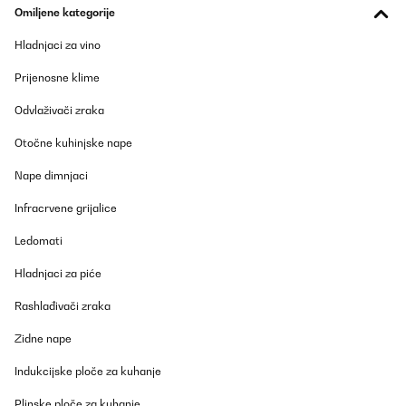
Omiljene kategorije
Hladnjaci za vino
Prijenosne klime
Odvlaživači zraka
Otočne kuhinjske nape
Nape dimnjaci
Infracrvene grijalice
Ledomati
Hladnjaci za piće
Rashlađivači zraka
Zidne nape
Indukcijske ploče za kuhanje
Plinske ploče za kuhanje