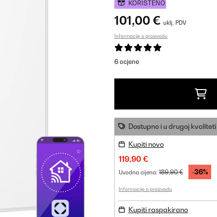
KORIŠTENO
101,00 €
uklj. PDV
Informacije o proizvodu
6 ocjene
Dostupno i u drugoj kvaliteti
Kupiti novo
119,90 €
-36%
189,90 €
Uvodna cijena:
Informacije o proizvodu
Kupiti raspakirano