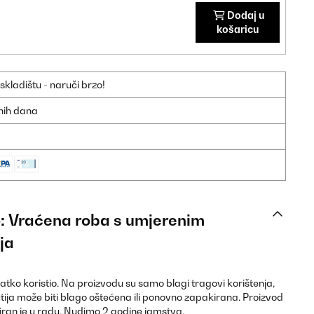
Dodaj u
košaricu
ladištu - naruči brzo!
dnih dana
vo: Vraćena roba s umjerenim
ja
kratko koristio. Na proizvodu su samo blagi tragovi korištenja,
tija može biti blago oštećena ili ponovno zapakirana. Proizvod
stiran je u radu. Nudimo 2 godine jamstva.