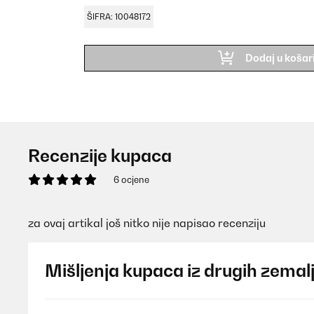
ŠIFRA: 10048172
Dodaj u košar
Recenzije kupaca
6 ocjene
za ovaj artikal još nitko nije napisao recenziju
Mišljenja kupaca iz drugih zemal