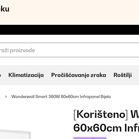
eku
e
Klimatizacija
Pročišćavanje zraka
Roštilji
i
Wonderwall Smart 360W 60x60cm Infrapanel Bijela
[Korišteno]
60x60cm Infr