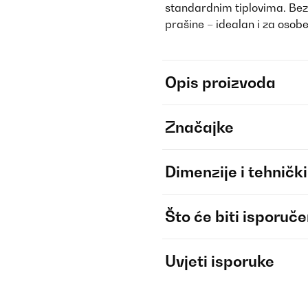
standardnim tiplovima. Bez 
prašine – idealan i za osob
Opis proizvoda
Značajke
Dimenzije i tehnički
Što će biti isporuč
Uvjeti isporuke