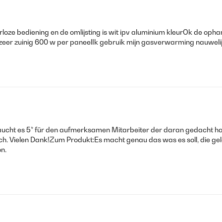
erloze bediening en de omlijsting is wit ipv aluminium kleurOk de op
 zeer zuinig 600 w per paneelIk gebruik mijn gasverwarming nauweli
raucht es 5* für den aufmerksamen Mitarbeiter der daran gedacht ha
lich. Vielen Dank!Zum Produkt:Es macht genau das was es soll, die ge
on.