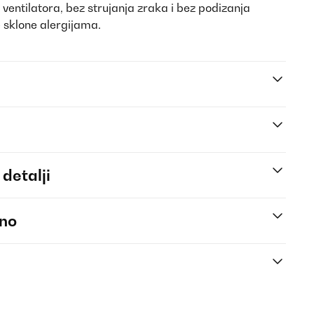
ventilatora, bez strujanja zraka i bez podizanja
e sklone alergijama.
 detalji
eno