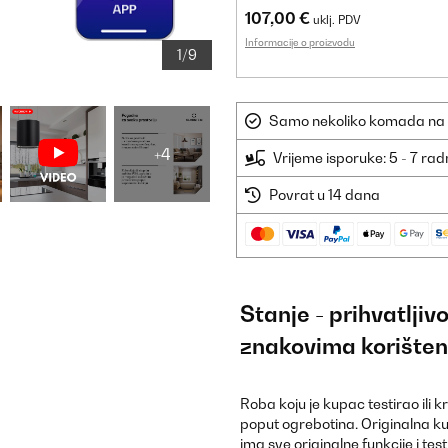
107,00 €
uklj. PDV
Informacije o proizvodu
1/9
Samo nekoliko komada na sk
+4
Vrijeme isporuke: 5 - 7 ra
Povrat u 14 dana
Stanje - prihvatlji
znakovima korišten
Roba koju je kupac testirao ili 
poput ogrebotina. Originalna ku
ima sve originalne funkcije i te