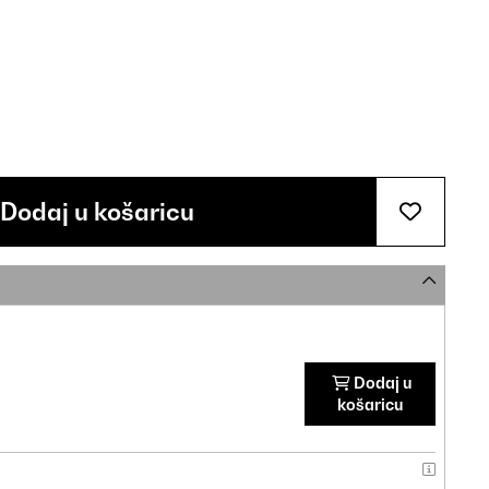
Dodaj u košaricu
Dodaj u
košaricu