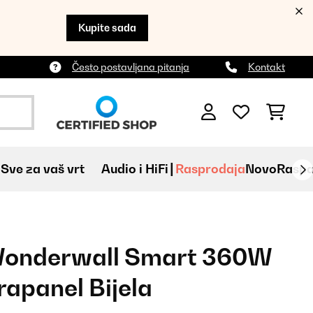
Kupite sada
Često postavljana pitanja
Kontakt
Sve za vaš vrt
Audio i HiFi
Rasprodaja
Novo
Raspa
 Wonderwall Smart 360W
apanel Bijela