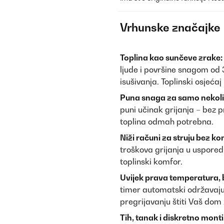
Vrhunske značajke
Toplina kao sunčeve zrake:
ljude i površine snagom od 
isušivanja. Toplinski osjećaj
Puna snaga za samo nekoli
puni učinak grijanja – bez 
toplina odmah potrebna.
Niži računi za struju bez k
troškova grijanja u uspored
toplinski komfor.
Uvijek prava temperatura,
timer automatski održavaju 
pregrijavanju štiti Vaš dom
Tih, tanak i diskretno mont