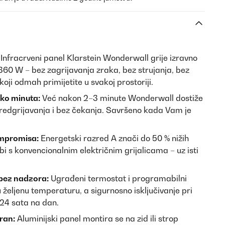
Infracrveni panel Klarstein Wonderwall grije izravno
360 W – bez zagrijavanja zraka, bez strujanja, bez
 koji odmah primijetite u svakoj prostoriji.
ko minuta:
Već nakon 2–3 minute Wonderwall dostiže
predgrijavanja i bez čekanja. Savršeno kada Vam je
ompromisa:
Energetski razred A znači do 50 % nižih
bi s konvencionalnim električnim grijalicama – uz isti
 bez nadzora:
Ugrađeni termostat i programabilni
željenu temperaturu, a sigurnosno isključivanje pri
 24 sata na dan.
iran:
Aluminijski panel montira se na zid ili strop