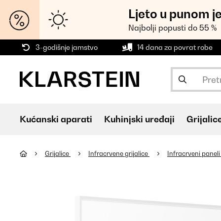
Ljeto u punom j
Najbolji popusti do 55 %
3-godišnje jamstvo
14 dana za povrat robe
Kućanski aparati
Kuhinjski uređaji
Grijalic
Grijalice
Infracrvene grijalice
Infracrveni panel