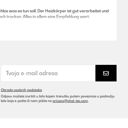
s was es tun soll. Der Heizkörper ist gut verarbeitet und
ch trocken. Alles in allem eine Empfehlung wert.
Prevedi
Prevedi
Obrada osobnih podataka
Odjavu možete izvršiti u bilo kojem trenutku putem poveznice u podnožju
bilo koje e-pošte ili nam pišite na
privacy@chal-tec.com
.