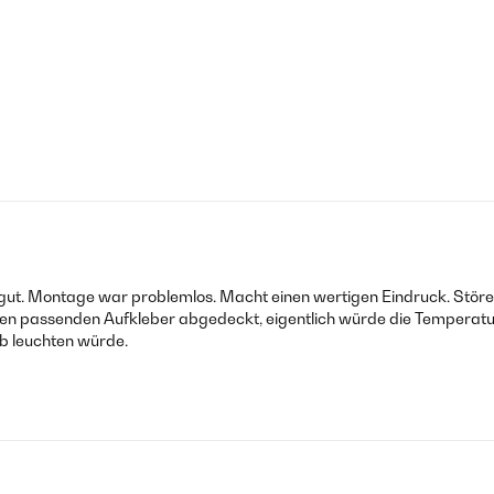
r gut. Montage war problemlos. Macht einen wertigen Eindruck. Stören
nen passenden Aufkleber abgedeckt, eigentlich würde die Temperatur
eb leuchten würde.