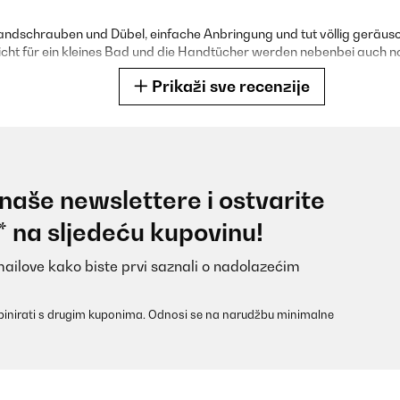
dschrauben und Dübel, einfache Anbringung und tut völlig geräuschlo
eicht für ein kleines Bad und die Handtücher werden nebenbei auch no
Prikaži sve recenzije
 naše newslettere i ostvarite
ma und die Bedienung ist sehr einfach.
* na sljedeću kupovinu!
mailove kako biste prvi saznali o nadolazećim
inirati s drugim kuponima. Odnosi se na narudžbu minimalne
ldea enseguida en baño