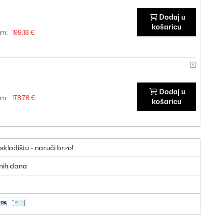
Dodaj u
košaricu
om:
199,18 €
Dodaj u
om:
178,76 €
košaricu
ladištu - naruči brzo!
dnih dana