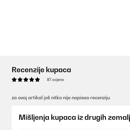
Recenzije kupaca
87 ocjene
za ovaj artikal još nitko nije napisao recenziju
Mišljenja kupaca iz drugih zemal