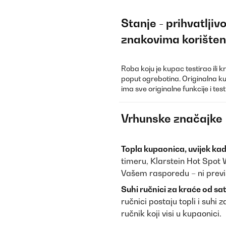
Stanje - prihvatlji
znakovima korišten
Roba koju je kupac testirao ili 
poput ogrebotina. Originalna ku
ima sve originalne funkcije i te
Vrhunske značajke
Topla kupaonica, uvijek ka
timeru, Klarstein Hot Spot
Vašem rasporedu – ni previ
Suhi ručnici za kraće od sa
ručnici postaju topli i suhi
ručnik koji visi u kupaonici.