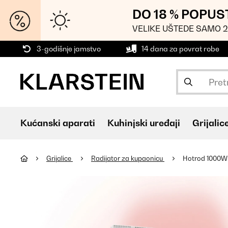
DO 18 % POPUS
VELIKE UŠTEDE SAMO 2
3-godišnje jamstvo
14 dana za povrat robe
Kućanski aparati
Kuhinjski uređaji
Grijalic
Grijalice
Radijator za kupaonicu
Hotrod 1000W