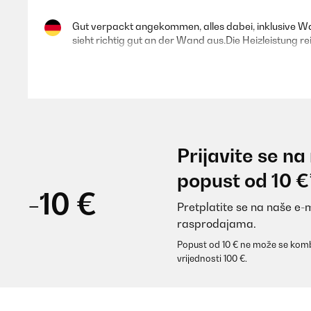
Gut verpackt angekommen, alles dabei, inklusive Wan
sieht richtig gut an der Wand aus.Die Heizleistung r
Amazon-Benutzer
POTVRĐENI PREGLED
10/10/2025
Prijavite se na
Sehr schönes Teil einfache Montage. Funktion ist pri
popust od 10 €
-10 €
Pretplatite se na naše e-
Amazon-Benutzer
rasprodajama.
Popust od 10 € ne može se komb
POTVRĐENI PREGLED
06/05/2025
vrijednosti 100 €.
Me encanta, aparte de calentarte las toallas ,se ca