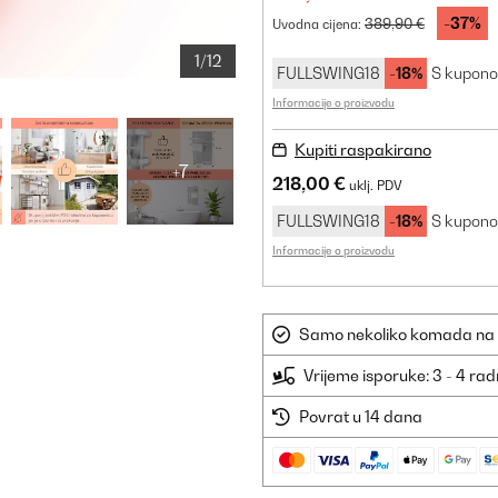
-37%
389,90 €
Uvodna cijena:
1/12
FULLSWING18
-18%
S kupon
Informacije o proizvodu
Kupiti raspakirano
+7
218,00 €
uklj. PDV
FULLSWING18
-18%
S kupon
Informacije o proizvodu
Samo nekoliko komada na sk
Vrijeme isporuke: 3 - 4 ra
Povrat u 14 dana