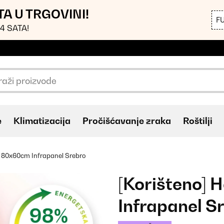
TA U TRGOVINI!
F
4 SATA!
e
Klimatizacija
Pročišćavanje zraka
Roštilji
 80x60cm Infrapanel Srebro
[Korišteno]
Infrapanel S