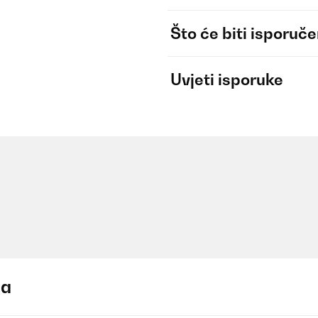
Što će biti isporuč
Uvjeti isporuke
ja