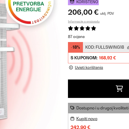
KORIŠTENO
206,00 €
uklj. PDV
Informacije o proizvodu
87 ocjene
-18%
KOD:
FULLSWING18
S KUPONOM:
168,92 €
Uvjeti korištenja
Dostupno i u drugoj kvaliteti
Kupiti novo
242,90 €