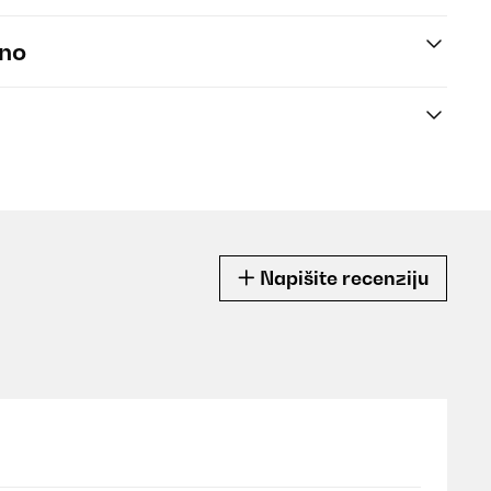
eno
Napišite recenziju