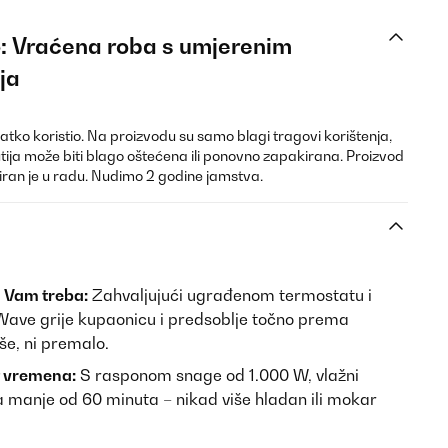
vo: Vraćena roba s umjerenim
ja
kratko koristio. Na proizvodu su samo blagi tragovi korištenja,
tija može biti blago oštećena ili ponovno zapakirana. Proizvod
stiran je u radu. Nudimo 2 godine jamstva.
d Vam treba:
Zahvaljujući ugrađenom termostatu i
 Wave grije kupaonicu i predsoblje točno prema
še, ni premalo.
t vremena:
S rasponom snage od 1.000 W, vlažni
 za manje od 60 minuta – nikad više hladan ili mokar