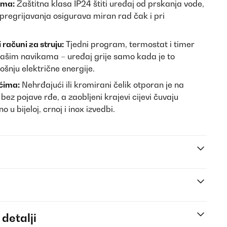
ima:
Zaštitna klasa IP24 štiti uređaj od prskanja vode,
pregrijavanja osigurava miran rad čak i pri
računi za struju:
Tjedni program, termostat i timer
Vašim navikama – uređaj grije samo kada je to
ošnju električne energije.
ećima:
Nehrđajući ili kromirani čelik otporan je na
 bez pojave rđe, a zaobljeni krajevi cijevi čuvaju
 u bijeloj, crnoj i inox izvedbi.
 detalji