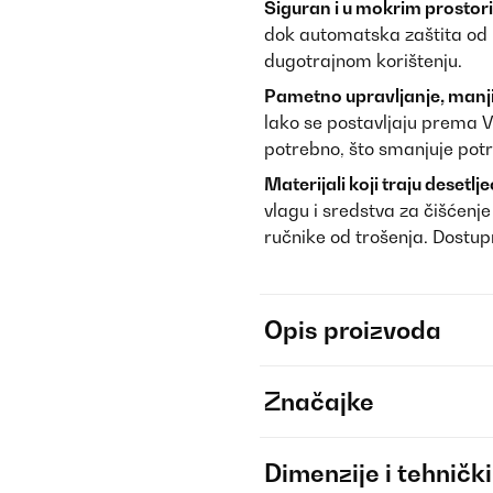
Siguran i u mokrim prostor
dok automatska zaštita od 
dugotrajnom korištenju.
Pametno upravljanje, manji 
lako se postavljaju prema 
potrebno, što smanjuje potr
Materijali koji traju desetlj
vlagu i sredstva za čišćenje
ručnike od trošenja. Dostupno
Opis proizvoda
Značajke
Dimenzije i tehnički