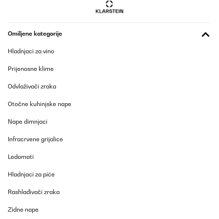
Omiljene kategorije
Hladnjaci za vino
Prijenosne klime
Odvlaživači zraka
Otočne kuhinjske nape
Nape dimnjaci
Infracrvene grijalice
Ledomati
Hladnjaci za piće
Rashlađivači zraka
Zidne nape