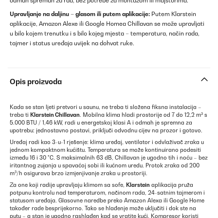
odmah spreman za rad, bez potrebe za montažom ili majstorima.
Upravljanje na daljinu – glasom ili putem aplikacije:
Putem Klarstein
aplikacije, Amazon Alexe ili Google Homea Chillavan se može upravljati
u bilo kojem trenutku i s bilo kojeg mjesta – temperatura, način rada,
tajmer i status uređaja uvijek na dohvat ruke.
Opis proizvoda
Kada se stan ljeti pretvori u saunu, ne treba ti složena fiksna instalacija –
treba ti
Klarstein Chillavan
. Mobilna klima hladi prostorije od 7 do 12,2 m² s
5.000 BTU / 1,46 kW, radi u energetskoj klasi A i odmah je spremna za
upotrebu: jednostavno postavi, priključi odvodnu cijev na prozor i gotovo.
Uređaj radi kao 3-u-1 rješenje: klima uređaj, ventilator i odvlaživač zraka u
jednom kompaktnom kućištu. Temperatura se može kontinuirano podesiti
između 16 i 30 °C. S maksimalnih 63 dB, Chillavan je ugodno tih i noću – bez
iritantnog zujanja u spavaćoj sobi ili kućnom uredu. Protok zraka od 200
m³/h osigurava brzo izmjenjivanje zraka u prostoriji.
Za one koji radije upravljaju klimom sa sofe,
Klarstein
aplikacija pruža
potpunu kontrolu nad temperaturom, načinom rada, 24-satnim tajmerom i
statusom uređaja. Glasovne naredbe preko Amazon Alexa ili Google Home
također rade besprijekorno. Tako se hlađenje može uključiti i dok ste na
putu – a stan je ugodno rashlađen kad se vratite kući. Kompresor koristi