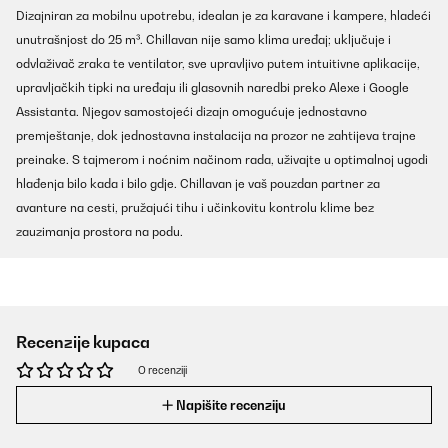
Dizajniran za mobilnu upotrebu, idealan je za karavane i kampere, hladeći
unutrašnjost do 25 m³. Chillavan nije samo klima uređaj; uključuje i
odvlaživač zraka te ventilator, sve upravljivo putem intuitivne aplikacije,
upravljačkih tipki na uređaju ili glasovnih naredbi preko Alexe i Google
Assistanta. Njegov samostojeći dizajn omogućuje jednostavno
premještanje, dok jednostavna instalacija na prozor ne zahtijeva trajne
preinake. S tajmerom i noćnim načinom rada, uživajte u optimalnoj ugodi
hlađenja bilo kada i bilo gdje. Chillavan je vaš pouzdan partner za
avanture na cesti, pružajući tihu i učinkovitu kontrolu klime bez
zauzimanja prostora na podu.
Recenzije kupaca
O recenziji
Napišite recenziju