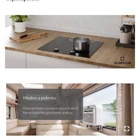
Hladno u pokretu
Ostanite hladni u svom kamp-prikolici ili
kamp-kućici bez glomaznih uređaja.