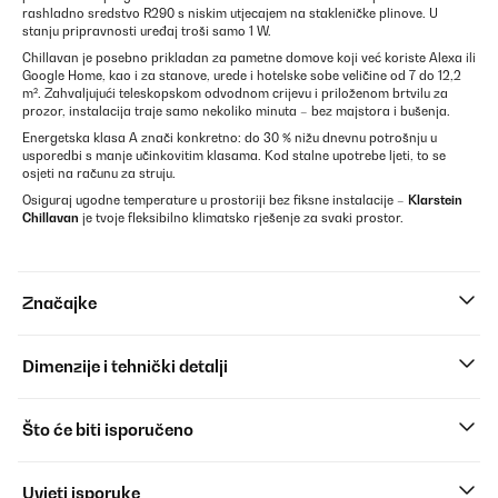
rashladno sredstvo R290 s niskim utjecajem na stakleničke plinove. U
stanju pripravnosti uređaj troši samo 1 W.
Chillavan je posebno prikladan za pametne domove koji već koriste Alexa ili
Google Home, kao i za stanove, urede i hotelske sobe veličine od 7 do 12,2
m². Zahvaljujući teleskopskom odvodnom crijevu i priloženom brtvilu za
prozor, instalacija traje samo nekoliko minuta – bez majstora i bušenja.
Energetska klasa A znači konkretno: do 30 % nižu dnevnu potrošnju u
usporedbi s manje učinkovitim klasama. Kod stalne upotrebe ljeti, to se
osjeti na računu za struju.
Osiguraj ugodne temperature u prostoriji bez fiksne instalacije –
Klarstein
Chillavan
je tvoje fleksibilno klimatsko rješenje za svaki prostor.
Značajke
Dimenzije i tehnički detalji
Što će biti isporučeno
Uvjeti isporuke