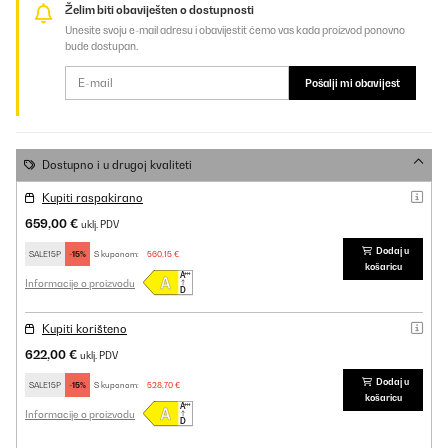
Želim biti obaviješten o dostupnosti
Unesite svoju e-mail adresu i obavijestit ćemo vas kada proizvod ponovno
bude dostupan.
Pošalji mi obavijest
Dostupno i u drugoj kvaliteti
Kupiti raspakirano
659,00 €
uklj. PDV
Dodaj u
SALE15P
-15%
S kuponom:
560,15 €
košaricu
Informacije o proizvodu
Kupiti korišteno
622,00 €
uklj. PDV
Dodaj u
SALE15P
-15%
S kuponom:
528,70 €
košaricu
Informacije o proizvodu