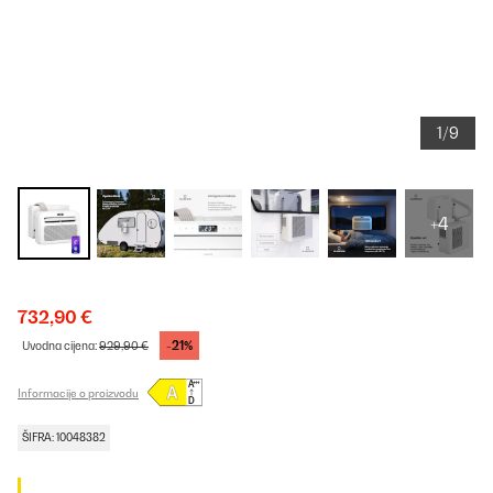
1/9
+4
732,90 €
-21%
Uvodna cijena:
929,90 €
Informacije o proizvodu
ŠIFRA: 10048382