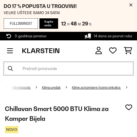
DO 17 % POPUSTA U TRGOVINI!
VELIKE UŠTEDE SAMO 24 SATA!
Kupite
12
48
28
FULLSWING17
H
M
S
sada
3-godišnje jamstvo
14 dana za povrat robe
Klimatizacija
Klima uređaji
Klime za kampere i kamp prikolice
Chillavan Smart 5000 BTU Klima za
Kamper Bijela
NOVO