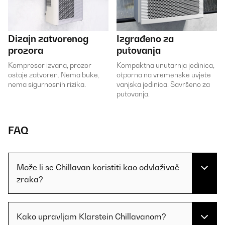
Dizajn zatvorenog
Izgrađeno za
prozora
putovanja
Kompresor izvana, prozor
Kompaktna unutarnja jedinica,
ostaje zatvoren. Nema buke,
otpornа na vremenske uvjete
nema sigurnosnih rizika.
vanjska jedinica. Savršeno za
putovanja.
FAQ
Može li se Chillavan koristiti kao odvlaživač
zraka?
Kako upravljam Klarstein Chillavanom?