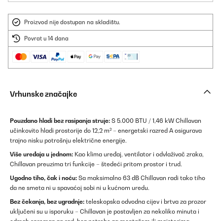
Proizvod nije dostupan na skladištu.
Povrat u 14 dana
Vrhunske značajke
Pouzdano hladi bez rasipanja struje:
S 5.000 BTU / 1,46 kW Chillavan
učinkovito hladi prostorije do 12,2 m² – energetski razred A osigurava
trajno nisku potrošnju električne energije.
Više uređaja u jednom:
Kao klima uređaj, ventilator i odvlaživač zraka,
Chillavan preuzima tri funkcije – štedeći pritom prostor i trud.
Ugodno tiho, čak i noću:
Sa maksimalno 63 dB Chillavan radi tako tiho
da ne smeta ni u spavaćoj sobi ni u kućnom uredu.
Bez čekanja, bez ugradnje:
teleskopska odvodna cijev i brtva za prozor
uključeni su u isporuku – Chillavan je postavljen za nekoliko minuta i