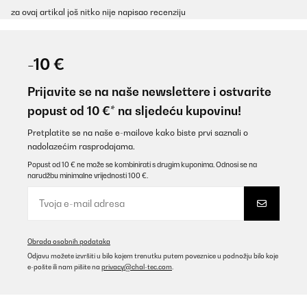
za ovaj artikal još nitko nije napisao recenziju
-10 €
Prijavite se na naše newslettere i ostvarite
popust od 10 €* na sljedeću kupovinu!
Pretplatite se na naše e-mailove kako biste prvi saznali o
nadolazećim rasprodajama.
Popust od 10 € ne može se kombinirati s drugim kuponima. Odnosi se na
narudžbu minimalne vrijednosti 100 €.
Obrada osobnih podataka
Odjavu možete izvršiti u bilo kojem trenutku putem poveznice u podnožju bilo koje
e-pošte ili nam pišite na
privacy@chal-tec.com
.