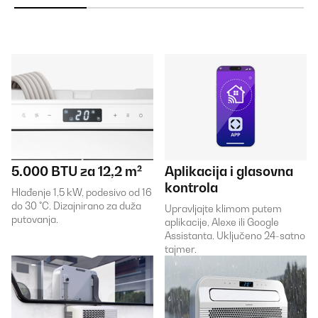
5.000 BTU za 12,2 m²
Aplikacija i glasovna
kontrola
Hlađenje 1,5 kW, podesivo od 16
do 30 °C. Dizajnirano za duža
Upravljajte klimom putem
putovanja.
aplikacije, Alexe ili Google
Assistanta. Uključeno 24-satno
tajmer.