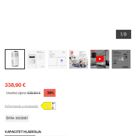
1/9
+4
338,90 €
-36%
Uvodna cijena:
529,90 €
Informacije o proizvodu
ŠIFRA: 10028187
KAPACITET HLAĐENJA: