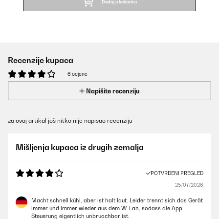
Dodaj u košaricu
Recenzije kupaca
6 ocjene
Napišite recenziju
za ovaj artikal još nitko nije napisao recenziju
Mišljenja kupaca iz drugih zemalja
POTVRĐENI PREGLED
25/07/2026
Macht schnell kühl, aber ist halt laut. Leider trennt sich das Gerät
immer und immer wieder aus dem W-Lan, sodass die App-
Steuerung eigentlich unbruachbar ist.