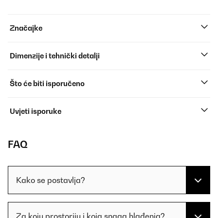
Značajke
Dimenzije i tehnički detalji
Što će biti isporučeno
Uvjeti isporuke
FAQ
Kako se postavlja?
Za koju prostoriju i koja snaga hlađenja?