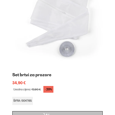
Set brtvi za prozore
34,90 €
-20%
Uvodna cijena:
43,90 €
ŠIFRA: 10047165