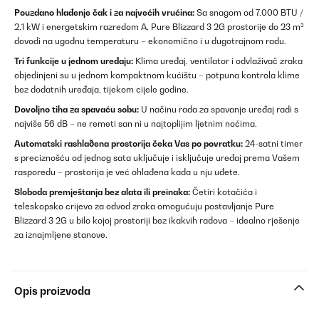
Pouzdano hlađenje čak i za najvećih vrućina:
Sa snagom od 7.000 BTU /
2,1 kW i energetskim razredom A, Pure Blizzard 3 2G prostorije do 23 m²
dovodi na ugodnu temperaturu – ekonomično i u dugotrajnom radu.
Tri funkcije u jednom uređaju:
Klima uređaj, ventilator i odvlaživač zraka
objedinjeni su u jednom kompaktnom kućištu – potpuna kontrola klime
bez dodatnih uređaja, tijekom cijele godine.
Dovoljno tiha za spavaću sobu:
U načinu rada za spavanje uređaj radi s
najviše 56 dB – ne remeti san ni u najtoplijim ljetnim noćima.
Automatski rashlaðena prostorija čeka Vas po povratku:
24-satni timer
s preciznošću od jednog sata uključuje i isključuje uređaj prema Vašem
rasporedu – prostorija je već ohlađena kada u nju uđete.
Sloboda premještanja bez alata ili preinaka:
Četiri kotačića i
teleskopsko crijevo za odvod zraka omogućuju postavljanje Pure
Blizzard 3 2G u bilo kojoj prostoriji bez ikakvih radova – idealno rješenje
za iznajmljene stanove.
Opis proizvoda