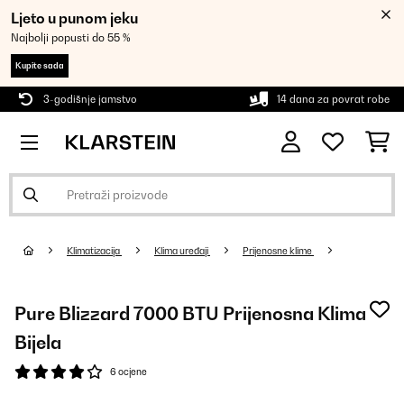
Ljeto u punom jeku
Najbolji popusti do 55 %
Kupite sada
3-godišnje jamstvo
14 dana za povrat robe
Klimatizacija
Klima uređaji
Prijenosne klime
Pure Blizzard 7000 BTU Prijenosna Klima
Bijela
6 ocjene