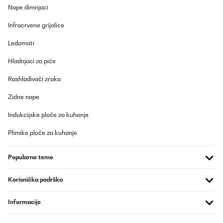
Nape dimnjaci
Amazon-Benutzer
Infracrvene grijalice
Prevedi
Ledomati
Hladnjaci za piće
Rashlađivači zraka
Zidne nape
Indukcijske ploče za kuhanje
Plinske ploče za kuhanje
Popularne teme
Korisnička podrška
Informacije