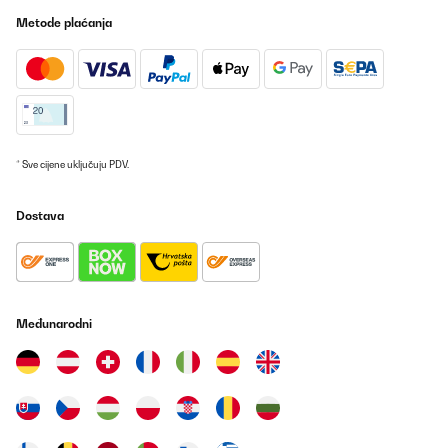
Metode plaćanja
* Sve cijene uključuju PDV.
Dostava
Međunarodni