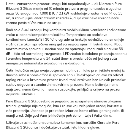
Ljeta u zatvorenom prostoru mogu biti nepodnošljiva – ali Klarstein Pure
Blizzard 3 2G za manje od 10 minuta pretvara pregrijanu sobu u ugodnu
oazu. Sa snagom od 7.000 BTU / 2,1 kW rashlađuje prostorije od 14 do 23
m², a zahvaljujući energetskom razredu A, dulje vrućinske epizode neće
znatno povisiti Vaš račun za struju.
Radi se o 3-u-1 uređaju koji kombinira mobilnu klimu, ventilator i odvlaživač
zraka u jednom kompaktnom kućištu. Temperatura se podešava
kontinuirano između 17 i 30 °C, a ugrađena funkcija odvlaživanja smanjuje
vlažnost zraka i sprječava onaj gušeći osjećaj sparnih ljetnih dana. Noću
možete mirno spavati: u načinu rada za spavanje uređaj radi s najviše 56
dB – tiše od normalnog razgovora. LED zaslon istodobno prikazuje zadanu
i trenutnu temperaturu, a 24-satni timer s preciznošću od jednog sata
omogućuje automatsko uključivanje i isključivanje.
Četiri kotačića osiguravaju potpunu mobilnost – lako premještate uređaj iz
dnevne sobe u home office ili spavaću sobu. Teleskopsko crijevo za odvod
toplog zraka s brtvom za prozor izvodi topli zrak van bez ikakvih preinaka:
sustav odgovara standardnim okvirima prozora. Nema bušenja, nema
majstora, nema čekanja – samo raspakujte, priključite crijevo na prozor i
uključite u utičnicu.
Pure Blizzard 3 2G posebno je pogodna za iznajmljene stanove u kojima
trajna ugradnja nije moguća, kao i za sve koji žele jedan uređaj koristiti u
više prostorija. Jednako je praktičan izbor za home office, gaming sobu ili
manji ured. Gdje god Vam je hlađenje potrebno – tu je i Vaša klima.
Uživajte u rashlađenom domu bez kompromisa: naručite Klarstein Pure
Blizzard 3 2G danas i dočekajte ostatak ljeta hladne glave.