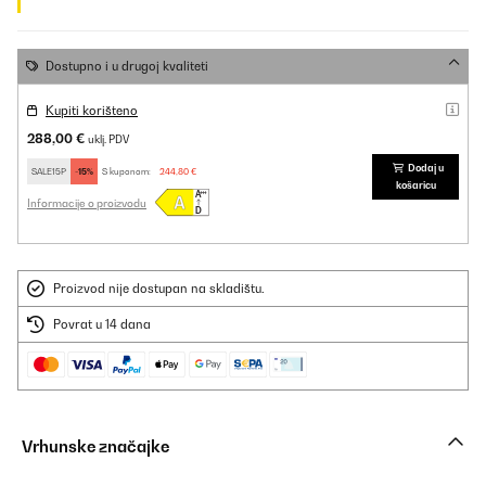
Dostupno i u drugoj kvaliteti
Kupiti korišteno
288,00 €
uklj. PDV
Dodaj u
SALE15P
-15%
S kuponom:
244,80 €
košaricu
Informacije o proizvodu
Proizvod nije dostupan na skladištu.
Povrat u 14 dana
Vrhunske značajke