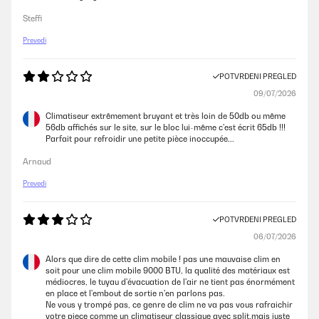
Steffi
Prevedi
POTVRĐENI PREGLED
09/07/2026
Climatiseur extrêmement bruyant et très loin de 50db ou même
56db affichés sur le site, sur le bloc lui-même c'est écrit 65db !!!
Parfait pour refroidir une petite pièce inoccupée...
Arnaud
Prevedi
POTVRĐENI PREGLED
06/07/2026
Alors que dire de cette clim mobile ! pas une mauvaise clim en
soit pour une clim mobile 9000 BTU, la qualité des matériaux est
médiocres, le tuyau d'évacuation de l'air ne tient pas énormément
en place et l'embout de sortie n'en parlons pas.
Ne vous y trompé pas, ce genre de clim ne va pas vous rafraichir
votre piece comme un climatiseur classique avec split,mais juste