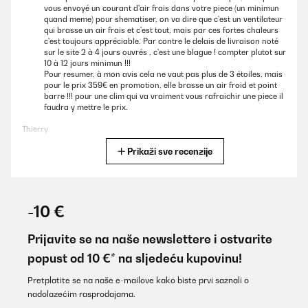
vous envoyé un courant d'air frais dans votre piece (un minimun
quand meme) pour shematiser, on va dire que c'est un ventilateur
qui brasse un air frais et c'est tout, mais par ces fortes chaleurs
c'est toujours appréciable. Par contre le delais de livraison noté
sur le site 2 à 4 jours ouvrés , c'est une blague ! compter plutot sur
10 à 12 jours minimun !!!
Pour resumer, à mon avis cela ne vaut pas plus de 3 étoiles, mais
pour le prix 359€ en promotion, elle brasse un air froid et point
barre !!! pour une clim qui va vraiment vous rafraichir une piece il
faudra y mettre le prix.
Thierry
Prikaži sve recenzije
Prevedi
POTVRĐENI PREGLED
29/06/2026
-10 €
Très mécontente du site. On vous promet une livraison en 2-4
jours ouvrés et vous la recevez au bout de 7 jours.Pour la clim se
Prijavite se na naše newslettere i ostvarite
n'est pas mieux pour 349 euros vous devez montez les roues et le
popust od 10 €* na sljedeću kupovinu!
tuyau ne tiens pas dans le cerceau, dès qu’on bouge la clim, il se
retire. J’en ai acheté une autre sur un autre site pour 255 euros.
En de 2 minutes, elle était en place, le tuyau se clips et ne bouge
Pretplatite se na naše e-mailove kako biste prvi saznali o
plus. Je ne recommande pas ce site. Très déçue et en colère pour
nadolazećim rasprodajama.
la livraison.