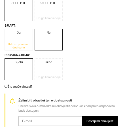
7.000 BTU
9.000 BTU
Druga kombinacija
SMART:
Da
Ne
Uskoro ponovno
dostupno
PRIMARNA BOJA:
Bijela
Crna
Druga kombinacija
Što znače statusi?
Želim biti obaviješten o dostupnosti
Unesite svoju e-mail adresu i obavijestit ćemo vas kada proizvod ponovno
bude dostupan.
Pošalji mi obavijest