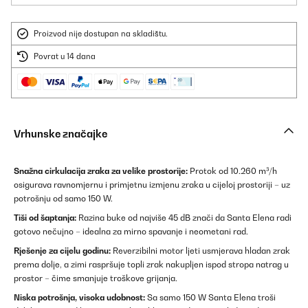
Proizvod nije dostupan na skladištu.
Povrat u 14 dana
Vrhunske značajke
Snažna cirkulacija zraka za velike prostorije:
Protok od 10.260 m³/h
osigurava ravnomjernu i primjetnu izmjenu zraka u cijeloj prostoriji – uz
potrošnju od samo 150 W.
Tiši od šaptanja:
Razina buke od najviše 45 dB znači da Santa Elena radi
gotovo nečujno – idealna za mirno spavanje i neometani rad.
Rješenje za cijelu godinu:
Reverzibilni motor ljeti usmjerava hladan zrak
prema dolje, a zimi raspršuje topli zrak nakupljen ispod stropa natrag u
prostor – čime smanjuje troškove grijanja.
Niska potrošnja, visoka udobnost:
Sa samo 150 W Santa Elena troši