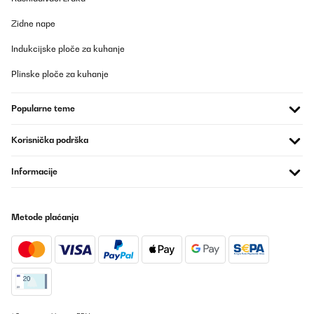
POTVRĐENI PREGLED
Zidne nape
09/07/2025
Installation facile mais avec une autre personne. Très beau,
Indukcijske ploče za kuhanje
spécieux. Le seul bémol personnellement, c’est qu’il n’y a pas
d’inversion de rotation. Très agréable par cette saison de
Plinske ploče za kuhanje
canicule
Utilisateur d'Amazon
Popularne teme
Prevedi
Korisnička podrška
POTVRĐENI PREGLED
Informacije
04/07/2025
Il est top !
Metode plaćanja
Utilisateur d'Amazon
Prevedi
POTVRĐENI PREGLED
02/07/2025