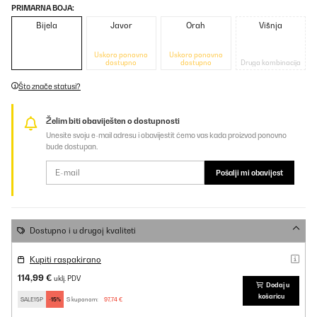
PRIMARNA BOJA:
Bijela
Javor
Orah
Višnja
Uskoro ponovno
Uskoro ponovno
dostupno
dostupno
Druga kombinacija
Što znače statusi?
Želim biti obaviješten o dostupnosti
Unesite svoju e-mail adresu i obavijestit ćemo vas kada proizvod ponovno
bude dostupan.
Pošalji mi obavijest
Dostupno i u drugoj kvaliteti
Kupiti raspakirano
114,99 €
uklj. PDV
Dodaj u
košaricu
SALE15P
-15%
S kuponom:
97,74 €