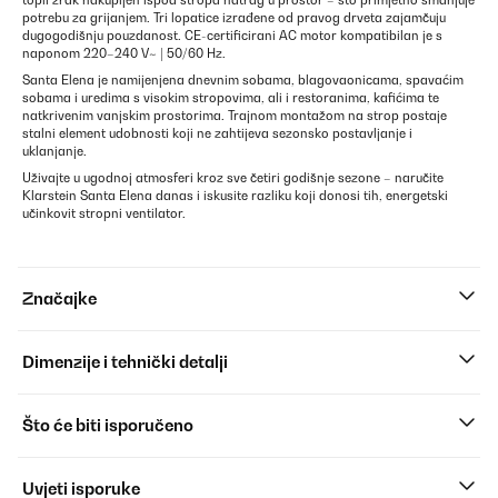
topli zrak nakupljen ispod stropa natrag u prostor – što primjetno smanjuje
potrebu za grijanjem. Tri lopatice izrađene od pravog drveta zajamčuju
dugogodišnju pouzdanost. CE-certificirani AC motor kompatibilan je s
naponom 220–240 V~ | 50/60 Hz.
Santa Elena je namijenjena dnevnim sobama, blagovaonicama, spavaćim
sobama i uredima s visokim stropovima, ali i restoranima, kafićima te
natkrivenim vanjskim prostorima. Trajnom montažom na strop postaje
stalni element udobnosti koji ne zahtijeva sezonsko postavljanje i
uklanjanje.
Uživajte u ugodnoj atmosferi kroz sve četiri godišnje sezone – naručite
Klarstein Santa Elena danas i iskusite razliku koji donosi tih, energetski
učinkovit stropni ventilator.
Značajke
Dimenzije i tehnički detalji
Što će biti isporučeno
Uvjeti isporuke