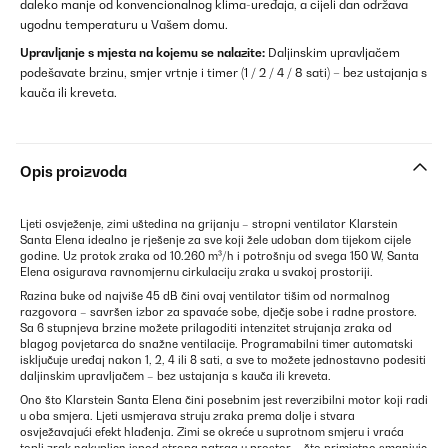
daleko manje od konvencionalnog klima-uređaja, a cijeli dan održava
ugodnu temperaturu u Vašem domu.
Upravljanje s mjesta na kojemu se nalazite:
Daljinskim upravljačem
podešavate brzinu, smjer vrtnje i timer (1 / 2 / 4 / 8 sati) – bez ustajanja s
kauča ili kreveta.
Opis proizvoda
Ljeti osvježenje, zimi uštedina na grijanju – stropni ventilator Klarstein
Santa Elena idealno je rješenje za sve koji žele udoban dom tijekom cijele
godine. Uz protok zraka od 10.260 m³/h i potrošnju od svega 150 W, Santa
Elena osigurava ravnomjernu cirkulaciju zraka u svakoj prostoriji.
Razina buke od najviše 45 dB čini ovaj ventilator tišim od normalnog
razgovora – savršen izbor za spavaće sobe, dječje sobe i radne prostore.
Sa 6 stupnjeva brzine možete prilagoditi intenzitet strujanja zraka od
blagog povjetarca do snažne ventilacije. Programabilni timer automatski
isključuje uređaj nakon 1, 2, 4 ili 8 sati, a sve to možete jednostavno podesiti
daljinskim upravljačem – bez ustajanja s kauča ili kreveta.
Ono što Klarstein Santa Elena čini posebnim jest reverzibilni motor koji radi
u oba smjera. Ljeti usmjerava struju zraka prema dolje i stvara
osvježavajući efekt hlađenja. Zimi se okreće u suprotnom smjeru i vraća