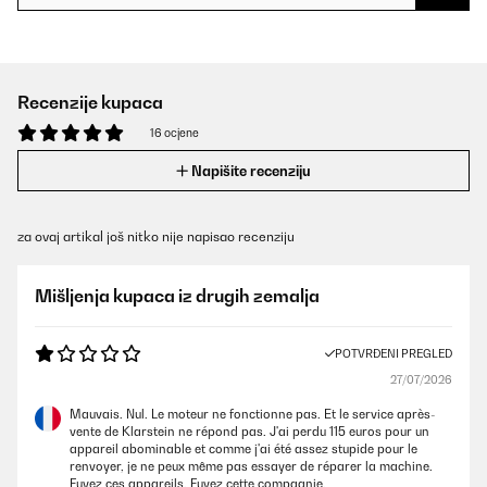
Recenzije kupaca
16 ocjene
Napišite recenziju
za ovaj artikal još nitko nije napisao recenziju
Mišljenja kupaca iz drugih zemalja
POTVRĐENI PREGLED
27/07/2026
Mauvais. Nul. Le moteur ne fonctionne pas. Et le service après-
vente de Klarstein ne répond pas. J'ai perdu 115 euros pour un
appareil abominable et comme j'ai été assez stupide pour le
renvoyer, je ne peux même pas essayer de réparer la machine.
Fuyez ces appareils. Fuyez cette compagnie.