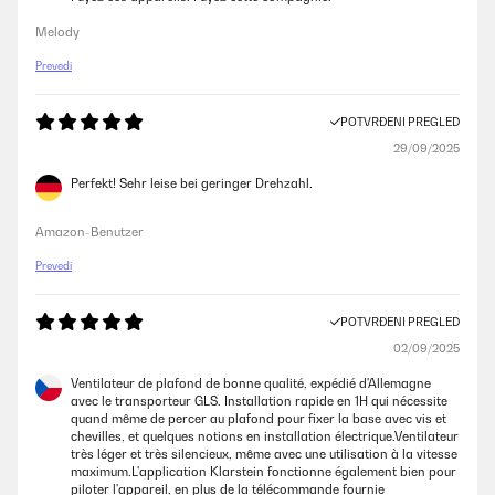
Melody
Prevedi
POTVRĐENI PREGLED
29/09/2025
Perfekt! Sehr leise bei geringer Drehzahl.
Amazon-Benutzer
Prevedi
POTVRĐENI PREGLED
02/09/2025
Ventilateur de plafond de bonne qualité, expédié d'Allemagne
avec le transporteur GLS. Installation rapide en 1H qui nécessite
quand même de percer au plafond pour fixer la base avec vis et
chevilles, et quelques notions en installation électrique.Ventilateur
très léger et très silencieux, même avec une utilisation à la vitesse
maximum.L'application Klarstein fonctionne également bien pour
piloter l'appareil, en plus de la télécommande fournie