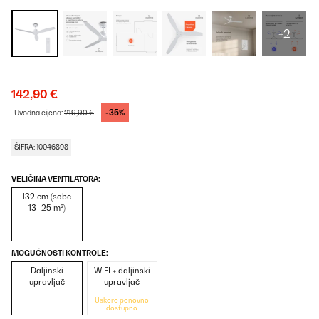
+2
142,90 €
-35%
Uvodna cijena:
219,90 €
ŠIFRA: 10046898
VELIČINA VENTILATORA:
132 cm (sobe
13–25 m²)
MOGUĆNOSTI KONTROLE:
Daljinski
WIFI + daljinski
upravljač
upravljač
Uskoro ponovno
dostupno