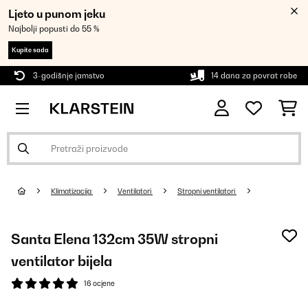
Ljeto u punom jeku
Najbolji popusti do 55 %
Kupite sada
3-godišnje jamstvo
14 dana za povrat robe
Klimatizacija
Ventilatori
Stropni ventilatori
Santa Elena 132cm 35W stropni
ventilator bijela
16 ocjene