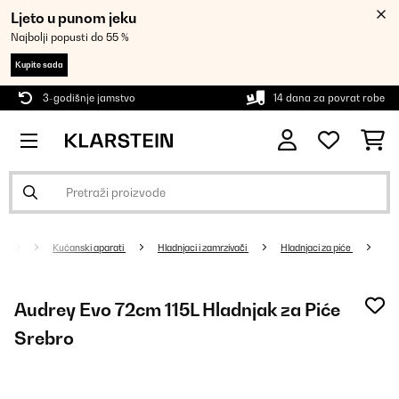
Ljeto u punom jeku
Najbolji popusti do 55 %
Kupite sada
3-godišnje jamstvo
14 dana za povrat robe
Kućanski aparati
Hladnjaci i zamrzivači
Hladnjaci za piće
Audrey Evo 72cm 115L Hladnjak za Piće
Srebro