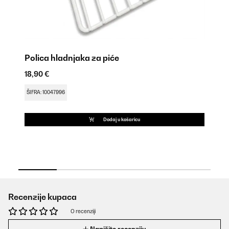
Polica hladnjaka za piće
18,90 €
Hl
16
ŠIFRA: 10047996
ŠI
Dodaj u košaricu
Recenzije kupaca
O recenziji
Napišite recenziju