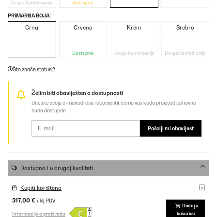
Druga kombinacija
dostupno
PRIMARNA BOJA:
Crna
Crvena
Krem
Srebro
Dostupno
Druga kombinacija
Druga kombinacija
Što znače statusi?
Želim biti obaviješten o dostupnosti
Unesite svoju e-mail adresu i obavijestit ćemo vas kada proizvod ponovno
bude dostupan.
Pošalji mi obavijest
Dostupno i u drugoj kvaliteti
Kupiti korišteno
317,00 €
uklj. PDV
Dodaj u
Informacije o proizvodu
košaricu