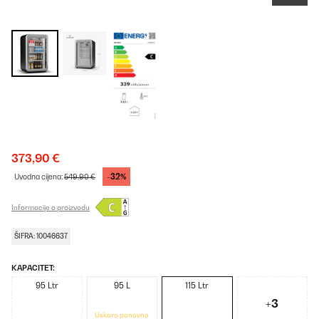
373,90 €
-32%
Uvodna cijena:
549,90 €
Informacije o proizvodu
ŠIFRA: 10046637
KAPACITET:
95 Ltr
95 L
115 Ltr
+3
Uskoro ponovno