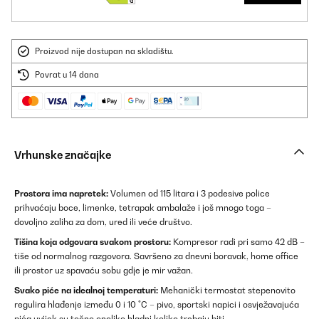
Proizvod nije dostupan na skladištu.
Povrat u 14 dana
Vrhunske značajke
Prostora ima napretek:
Volumen od 115 litara i 3 podesive police
prihvaćaju boce, limenke, tetrapak ambalaže i još mnogo toga –
dovoljno zaliha za dom, ured ili veće društvo.
Tišina koja odgovara svakom prostoru:
Kompresor radi pri samo 42 dB –
tiše od normalnog razgovora. Savršeno za dnevni boravak, home office
ili prostor uz spavaću sobu gdje je mir važan.
Svako piće na idealnoj temperaturi:
Mehanički termostat stepenovito
regulira hlađenje između 0 i 10 °C – pivo, sportski napici i osvježavajuća
pića uvijek su točno onoliko hladni koliko trebaju biti.