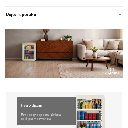
Uvjeti isporuke
Retro dizajn
Retro dizajn daje šarm glatkom,
zaobljenom površinom.