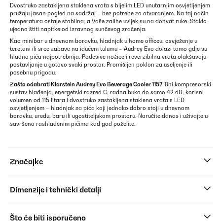
Dvostruko zastakljena staklena vrata s bijelim LED unutarnjim osvjetljenjem
pružaju jasan pogled na sadržaj – bez potrebe za otvaranjem. Na taj način
temperatura ostaje stabilna, a Vaše zalihe uvijek su na dohvat ruke. Staklo
ujedno štiti napitke od izravnog sunčevog zračenja.
Kao minibar u dnevnom boravku, hladnjak u home officeu, osvježenje u
teretani ili srce zabave na idućem tulumu – Audrey Evo dolazi tamo gdje su
hladna pića najpotrebnija. Podesive nožice i reverzibilna vrata olakšavaju
postavljanje u gotovo svaki prostor. Promišljen poklon za useljenje ili
posebnu prigodu.
Zašto odabrati Klarstein Audrey Evo Beverage Cooler 115?
Tihi kompresorski
sustav hlađenja, energetski razred C, radna buka do samo 42 dB, korisni
volumen od 115 litara i dvostruko zastakljena staklena vrata s LED
osvjetljenjem – hladnjak za pića koji jednako dobro stoji u dnevnom
boravku, uredu, baru ili ugostiteljskom prostoru. Naručite danas i uživajte u
savršeno rashlađenim pićima kad god poželite.
Značajke
Dimenzije i tehnički detalji
Što će biti isporučeno