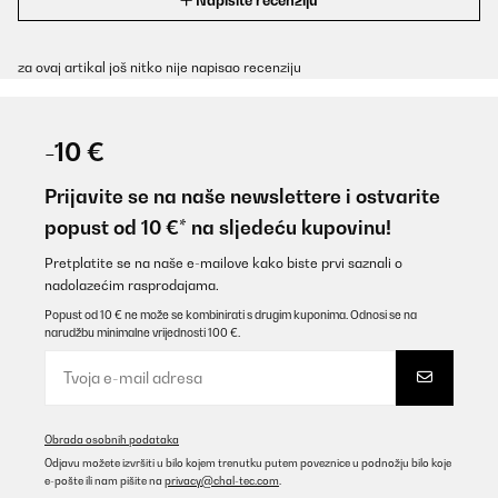
za ovaj artikal još nitko nije napisao recenziju
-10 €
Prijavite se na naše newslettere i ostvarite
popust od 10 €* na sljedeću kupovinu!
Pretplatite se na naše e-mailove kako biste prvi saznali o
nadolazećim rasprodajama.
Popust od 10 € ne može se kombinirati s drugim kuponima. Odnosi se na
narudžbu minimalne vrijednosti 100 €.
Obrada osobnih podataka
Odjavu možete izvršiti u bilo kojem trenutku putem poveznice u podnožju bilo koje
e-pošte ili nam pišite na
privacy@chal-tec.com
.