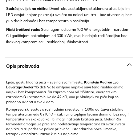
Sadržaj uvijek na vidiku:
Dvostruko zastakljena staklena vrata s bijelim
LED osvjetljenjem pokazuju sve što se nalazi unutra – bez otvaranja, bez
gubitka hladnoće i bez temperaturnih oscilacija.
Niski troškovi rada:
Sa snagom od samo 100 W, energetskim razredom
C i godišnjom potrošnjom od 339 kWh, ovaj hladnjak radi štedljivo bez
ikakvog kompromisa u rashladnoj učinkovitosti.
Opis proizvoda
Ljeto, gosti, hladna pića – sve na svom mjestu.
Klarstein Audrey Evo
Beverage Cooler 115
drži Vaše omiljene napitke savršeno rashlađenima,
uvijek i bez kompromisa. Sa zapreminom od
115 litara
, energetskim
razredom
C
i razinom buke do 42 dB, ovo je hladnjak za pića koji se
prirodno uklapa u svaki dom.
Kompresorski sustav s rashladnim sredstvom R600a održava stabilnu
temperaturu između 0 i 10 °C – čak i u najtoplijim ljetnim danima, bez naglih
temperaturnih skokova koji bi mogli naštetiti kvaliteti pića. Mehanički
termostat omogućuje precizno podešavanje temperature za svaku vrstu
napitka, a tri podesive police prihvaćaju standardne boce, limenke,
tetrapak ambalaže i razne kutije s napicima.