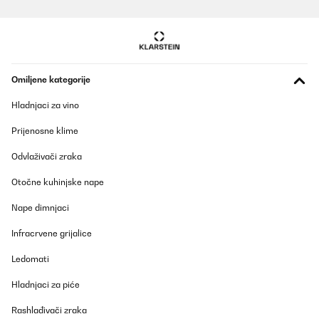
Omiljene kategorije
Hladnjaci za vino
Prijenosne klime
Odvlaživači zraka
Otočne kuhinjske nape
Nape dimnjaci
Infracrvene grijalice
Ledomati
Hladnjaci za piće
Rashlađivači zraka