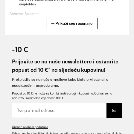
empfehlen.
Amazon-Benutzer
Prikaži sve recenzije
Prevedi
POTVRĐENI PREGLED
09/11/2025
-10 €
Für eine Party gekauft. Läuft leise, kühlt gut, sieht klasse aus auf
der überdachten Terrasse..
Prijavite se na naše newslettere i ostvarite
popust od 10 €* na sljedeću kupovinu!
Amazon-Benutzer
Prevedi
Pretplatite se na naše e-mailove kako biste prvi saznali o
nadolazećim rasprodajama.
Popust od 10 € ne može se kombinirati s drugim kuponima. Odnosi se na
POTVRĐENI PREGLED
narudžbu minimalne vrijednosti 100 €.
05/11/2025
Geplaatst in onze buitenkeuken. Staat wel droog maar niet
geïsoleerd. Blijft gewoon goed functioneren.
Amazon-gebruiker
Obrada osobnih podataka
Odjavu možete izvršiti u bilo kojem trenutku putem poveznice u podnožju bilo koje
Prevedi