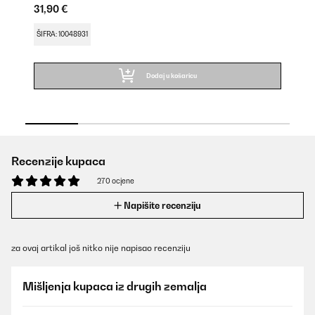
31,90 €
ŠI
ŠIFRA: 10048931
Dodaj u košaricu
Recenzije kupaca
270 ocjene
Napišite recenziju
za ovaj artikal još nitko nije napisao recenziju
Mišljenja kupaca iz drugih zemalja