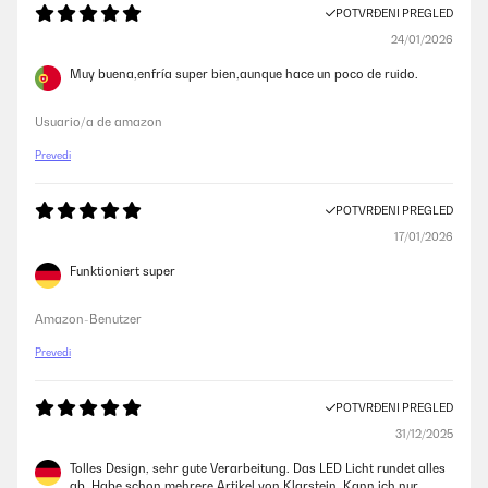
POTVRĐENI PREGLED
24/01/2026
Muy buena,enfría super bien,aunque hace un poco de ruido.
Usuario/a de amazon
Prevedi
POTVRĐENI PREGLED
17/01/2026
Funktioniert super
Amazon-Benutzer
Prevedi
POTVRĐENI PREGLED
31/12/2025
Tolles Design, sehr gute Verarbeitung. Das LED Licht rundet alles
ab. Habe schon mehrere Artikel von Klarstein. Kann ich nur