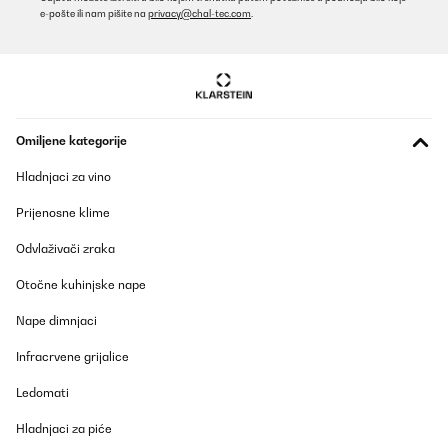
e-pošte ili nam pišite na
privacy@chal-tec.com
.
POTVRĐENI PREGLED
27/10/2025
Love the size light inside the copper color outside
Omiljene kategorije
Amazon user
Hladnjaci za vino
Prevedi
Prijenosne klime
POTVRĐENI PREGLED
Odvlaživači zraka
27/10/2025
Otočne kuhinjske nape
Top Teil
Nape dimnjaci
Amazon-Benutzer
Infracrvene grijalice
Prevedi
Ledomati
POTVRĐENI PREGLED
Hladnjaci za piće
09/10/2025