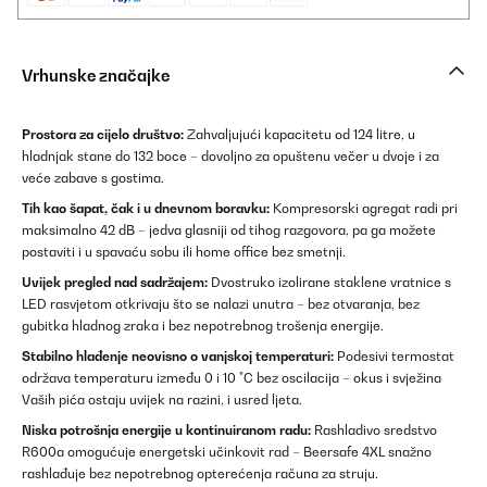
Vrhunske značajke
Prostora za cijelo društvo:
Zahvaljujući kapacitetu od 124 litre, u
hladnjak stane do 132 boce – dovoljno za opuštenu večer u dvoje i za
veće zabave s gostima.
Tih kao šapat, čak i u dnevnom boravku:
Kompresorski agregat radi pri
maksimalno 42 dB – jedva glasniji od tihog razgovora, pa ga možete
postaviti i u spavaću sobu ili home office bez smetnji.
Uvijek pregled nad sadržajem:
Dvostruko izolirane staklene vratnice s
LED rasvjetom otkrivaju što se nalazi unutra – bez otvaranja, bez
gubitka hladnog zraka i bez nepotrebnog trošenja energije.
Stabilno hlađenje neovisno o vanjskoj temperaturi:
Podesivi termostat
održava temperaturu između 0 i 10 °C bez oscilacija – okus i svježina
Vaših pića ostaju uvijek na razini, i usred ljeta.
Niska potrošnja energije u kontinuiranom radu:
Rashladivo sredstvo
R600a omogućuje energetski učinkovit rad – Beersafe 4XL snažno
rashlađuje bez nepotrebnog opterećenja računa za struju.