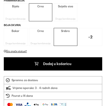
PRIMARNA BOJA:
Bijela
Crna
Svijetlo siva
Druga kombinacija
Druga kombinacija
BOJA OKVIRA:
Bakar
Crna
Srebro
+2
Druga kombinacija
Druga kombinacija
Što znače statusi?
Dodaj u košaricu
Spremno za dostavu
Vrijeme isporuke: 3 - 4 radnih dana
Povrat u 14 dana