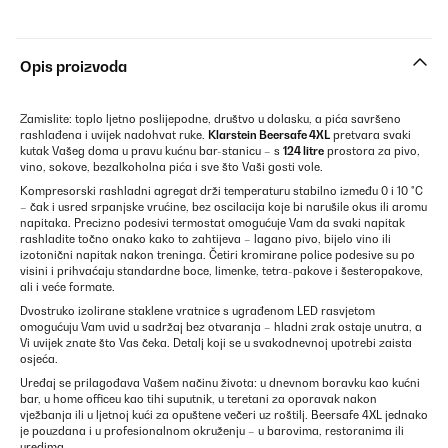
Opis proizvoda
Zamislite: toplo ljetno poslijepodne, društvo u dolasku, a pića savršeno
rashlađena i uvijek nadohvat ruke.
Klarstein Beersafe 4XL
pretvara svaki
kutak Vašeg doma u pravu kućnu bar-stanicu – s
124 litre
prostora za pivo,
vino, sokove, bezalkoholna pića i sve što Vaši gosti vole.
Kompresorski rashladni agregat drži temperaturu stabilno između 0 i 10 °C
– čak i usred srpanjske vrućine, bez oscilacija koje bi narušile okus ili aromu
napitaka. Precizno podesivi termostat omogućuje Vam da svaki napitak
rashladite točno onako kako to zahtijeva – lagano pivo, bijelo vino ili
izotonični napitak nakon treninga. Četiri kromirane police podesive su po
visini i prihvaćaju standardne boce, limenke, tetra-pakove i šesteropakove,
ali i veće formate.
Dvostruko izolirane staklene vratnice s ugrađenom LED rasvjetom
omogućuju Vam uvid u sadržaj bez otvaranja – hladni zrak ostaje unutra, a
Vi uvijek znate što Vas čeka. Detalj koji se u svakodnevnoj upotrebi zaista
osjeća.
Uređaj se prilagođava Vašem načinu života: u dnevnom boravku kao kućni
bar, u home officeu kao tihi suputnik, u teretani za oporavak nakon
vježbanja ili u ljetnoj kući za opuštene večeri uz roštilj. Beersafe 4XL jednako
je pouzdana i u profesionalnom okruženju – u barovima, restoranima ili
uredima.