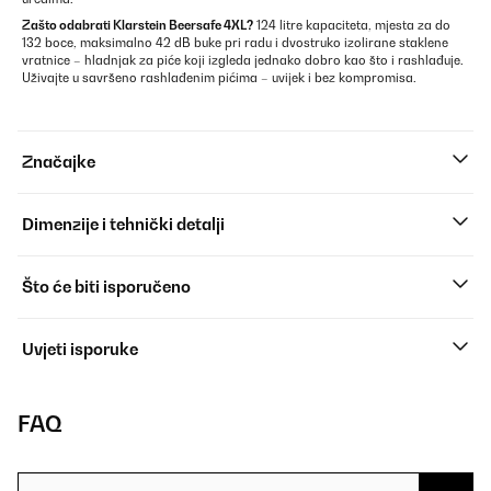
Zašto odabrati Klarstein Beersafe 4XL?
124 litre kapaciteta, mjesta za do
132 boce, maksimalno 42 dB buke pri radu i dvostruko izolirane staklene
vratnice – hladnjak za piće koji izgleda jednako dobro kao što i rashlađuje.
Uživajte u savršeno rashlađenim pićima – uvijek i bez kompromisa.
Značajke
Dimenzije i tehnički detalji
Što će biti isporučeno
Uvjeti isporuke
FAQ