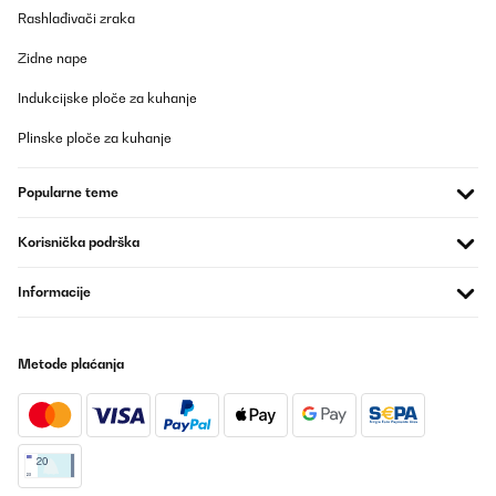
Rashlađivači zraka
Ich sag’s gleich: Der Klarstein Minikühlschrank ist mein
heimlicher Lieblingskollege im Büro geworden. Er meckert nicht,
braucht keinen Kaffee und sorgt dafür, dass meiner immer schön
Zidne nape
gekühlt bleibt. Was will man mehr?Temperatur? Punktlandung.
Nicht zu warm, nicht zu kalt – einfach perfekt. Oben steht eine
Indukcijske ploče za kuhanje
komplette Palette Red Bull, unten wartet die Milch brav auf ihren
Einsatz im Kaffee. Und das Beste: Das Teil ist flüsterleise. Kein
Plinske ploče za kuhanje
nerviges Brummen, kein Summen, nur angenehme Stille.Die
Glastür sieht schick aus, fast schon ein bisschen „Mini-Bar-Vibe“.
Man fühlt sich direkt motivierter, wenn man kurz rübergreift und
Popularne teme
sich ein kühles Getränk gönnt. Die Größe ist ideal fürs kleine Büro
oder Homeoffice – kompakt, aber nicht lächerlich
klein.Fazit:Klein, cool und absolut zuverlässig. Für mich der
Korisnička podrška
perfekte Mini-Fridge – mein Red Bull war noch nie so stilvoll
kaltgestellt!
Informacije
Amazon-Benutzer
Prevedi
Metode plaćanja
POTVRĐENI PREGLED
25/09/2025
Sieht gut aus, die gewünschte Gradzahl ist leicht einstellbar und
es geht viel mehr rein als in einen einfachen Kühlschrank.