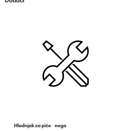
Dodaci
Po
31
Hladnjak za piće - noga