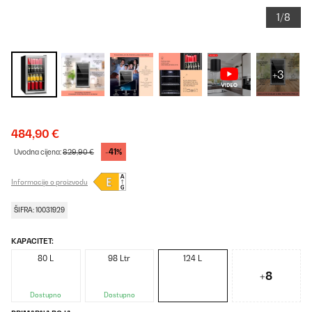
1/8
+3
484,90 €
-41%
Uvodna cijena:
829,90 €
Informacije o proizvodu
ŠIFRA: 10031929
KAPACITET:
80 L
98 Ltr
124 L
+8
Dostupno
Dostupno