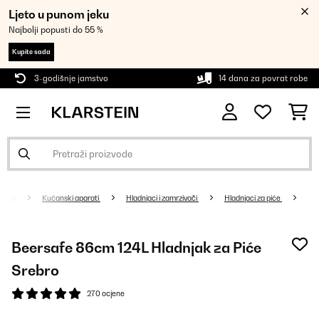
Ljeto u punom jeku
Najbolji popusti do 55 %
Kupite sada
3-godišnje jamstvo
14 dana za povrat robe
Kućanski aparati
Hladnjaci i zamrzivači
Hladnjaci za piće
Beersafe 86cm 124L Hladnjak za Piće
Srebro
270 ocjene