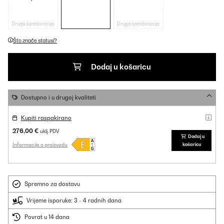
Druga kombinacija
Druga kombinacija
Što znače statusi?
Dodaj u košaricu
Dostupno i u drugoj kvaliteti
Kupiti raspakirano
276,00 €
uklj. PDV
Dodaj u
Informacije o proizvodu
košaricu
Spremno za dostavu
Vrijeme isporuke: 3 - 4 radnih dana
Povrat u 14 dana