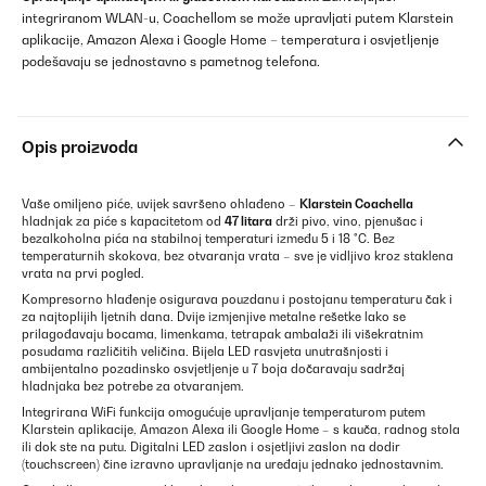
integriranom WLAN-u, Coachellom se može upravljati putem Klarstein
aplikacije, Amazon Alexa i Google Home – temperatura i osvjetljenje
podešavaju se jednostavno s pametnog telefona.
Opis proizvoda
Vaše omiljeno piće, uvijek savršeno ohlađeno –
Klarstein Coachella
hladnjak za piće s kapacitetom od
47 litara
drži pivo, vino, pjenušac i
bezalkoholna pića na stabilnoj temperaturi između 5 i 18 °C. Bez
temperaturnih skokova, bez otvaranja vrata – sve je vidljivo kroz staklena
vrata na prvi pogled.
Kompresorno hlađenje osigurava pouzdanu i postojanu temperaturu čak i
za najtoplijih ljetnih dana. Dvije izmjenjive metalne rešetke lako se
prilagođavaju bocama, limenkama, tetrapak ambalaži ili višekratnim
posudama različitih veličina. Bijela LED rasvjeta unutrašnjosti i
ambijentalno pozadinsko osvjetljenje u 7 boja dočaravaju sadržaj
hladnjaka bez potrebe za otvaranjem.
Integrirana WiFi funkcija omogućuje upravljanje temperaturom putem
Klarstein aplikacije, Amazon Alexa ili Google Home – s kauča, radnog stola
ili dok ste na putu. Digitalni LED zaslon i osjetljivi zaslon na dodir
(touchscreen) čine izravno upravljanje na uređaju jednako jednostavnim.