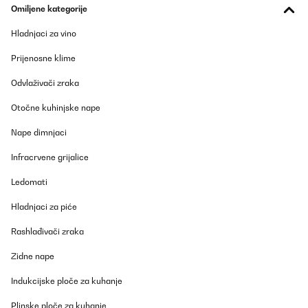
Omiljene kategorije
Hladnjaci za vino
Prijenosne klime
Odvlaživači zraka
Otočne kuhinjske nape
Nape dimnjaci
Infracrvene grijalice
Ledomati
Hladnjaci za piće
Rashlađivači zraka
Zidne nape
Indukcijske ploče za kuhanje
Plinske ploče za kuhanje