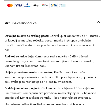
Vrhunske značajke
Dovoljno mjesta za svakog gosta:
Zahvaljujući kapacitetu od 47 litara i 2
prilagodljive metalne rešetke, boce, limenke i tetrapak ambalaža
različitih veličina stanu bez problema – idealno za kućanstvo, ured ili
bar.
Rad koji se jedva čuje:
Kompresor radi s najviše 40 dB – tiše od
normalnog razgovora. Diskretno i nenametljivo u dnevnom boravku,
kućnom uredu ili spavaćoj sobi.
Uvijek prava temperatura za svako piće:
Termostat se može
kontinuirano podešavati između 5 i 18 °C – pivo, bijelo vino, pjenušac ili
sok, svako piće rashlađuje se na idealnu vrijednost.
Sadržaj na dohvat pogleda:
Staklena vrata s bijelom LED rasvjetom
unutrašnjosti i ambijentalnim pozadinskim osvjetljenjem u 7 boja čine
sadržaj vidljivim u svakom trenutku – bez nepotrebnog otvaranja.
Upravljanje aplikacijom ili glasovnom naredbom:
Zahvaljujući