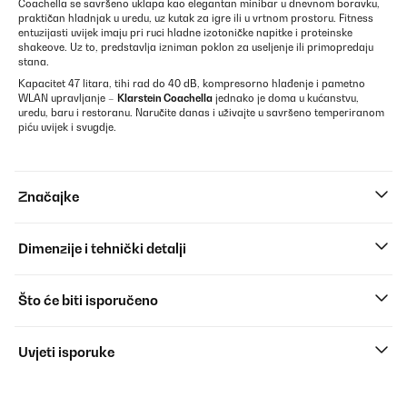
Coachella se savršeno uklapa kao elegantan minibar u dnevnom boravku,
praktičan hladnjak u uredu, uz kutak za igre ili u vrtnom prostoru. Fitness
entuzijasti uvijek imaju pri ruci hladne izotoničke napitke i proteinske
shakeove. Uz to, predstavlja izniman poklon za useljenje ili primopredaju
stana.
Kapacitet 47 litara, tihi rad do 40 dB, kompresorno hlađenje i pametno
WLAN upravljanje –
Klarstein Coachella
jednako je doma u kućanstvu,
uredu, baru i restoranu. Naručite danas i uživajte u savršeno temperiranom
piću uvijek i svugdje.
Značajke
Dimenzije i tehnički detalji
Što će biti isporučeno
Uvjeti isporuke