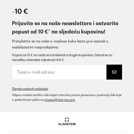
-10 €
Prijavite se na naše newslettere i ostvarite
popust od 10 €* na sljedeću kupovinu!
Pretplatite se na naše e-mailove kako biste prvi saznali o
nadolazećim rasprodajama.
Popust od 10 € ne može se kombinirati s drugim kuponima. Odnosi se na
narudžbu minimalne vrijednosti 100 €.
Obrada osobnih podataka
Odjavu možete izvršiti u bilo kojem trenutku putem poveznice u podnožju bilo koje
e-pošte ili nam pišite na
privacy@chal-tec.com
.