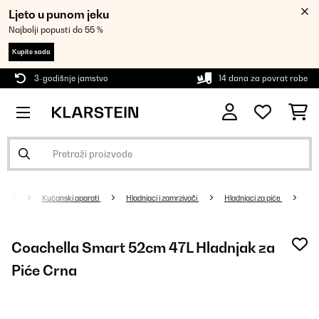
Ljeto u punom jeku
Najbolji popusti do 55 %
Kupite sada
3-godišnje jamstvo
14 dana za povrat robe
Kućanski aparati
Hladnjaci i zamrzivači
Hladnjaci za piće
Coachella Smart 52cm 47L Hladnjak za
Piće Crna