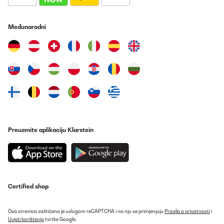
Međunarodni
Preuzmite aplikaciju Klarstein
Certified shop
Ova stranica zaštićena je uslugom reCAPTCHA i na nju se primjenjuju
Pravila o privatnosti
i
Uvjeti korištenja
tvrtke Google.