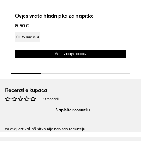
Po
18
Ovjes vrata hladnjaka za napitke
9,90 €
ŠI
ŠIFRA: 10047913
Dodaj u košaricu
Recenzije kupaca
O recenziji
Napišite recenziju
za ovaj artikal još nitko nije napisao recenziju