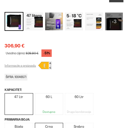
+3
306,90 €
-51%
Uvodna cijena:
629,90 €
Informacije o proizvodu
ŠIFRA: 10046571
KAPACITET:
47 Ltr
60 L
60 Ltr
Dostupno
Druga kombinacija
PRIMARNA BOJA:
Bijela
Crna
Srebro