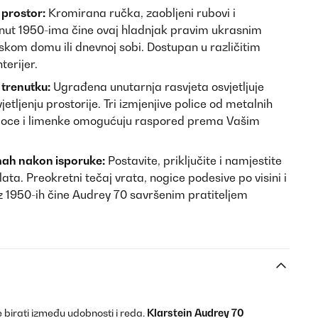
 prostor:
Kromirana ručka, zaobljeni rubovi i
nut 1950-ima čine ovaj hladnjak pravim ukrasnim
skom domu ili dnevnoj sobi. Dostupan u različitim
terijer.
trenutku:
Ugrađena unutarnja rasvjeta osvjetljuje
etljenju prostorije. Tri izmjenjive police od metalnih
a boce i limenke omogućuju raspored prema Vašim
ah nakon isporuke:
Postavite, priključite i namjestite
ata. Preokretni tečaj vrata, nogice podesive po visini i
z 1950-ih čine Audrey 70 savršenim pratiteljem
 birati između udobnosti i reda.
Klarstein Audrey 70