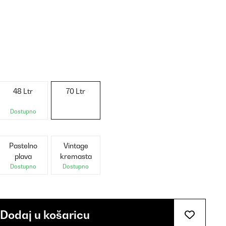
48 Ltr
70 Ltr
Dostupno
Pastelno
Vintage
plava
kremasta
Dostupno
Dostupno
Dodaj u košaricu