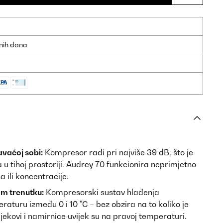
dnih dana
avaćoj sobi:
Kompresor radi pri najviše 39 dB, što je
 u tihoj prostoriji. Audrey 70 funkcionira neprimjetno
 ili koncentracije.
m trenutku:
Kompresorski sustav hlađenja
turu između 0 i 10 °C – bez obzira na to koliko je
lijekovi i namirnice uvijek su na pravoj temperaturi.