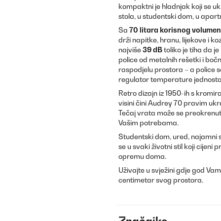
kompaktni je hladnjak koji se u
stola, u studentski dom, u apart
Sa
70 litara korisnog volume
drži napitke, hranu, lijekove i 
najviše
39 dB
toliko je tiha da j
police od metalnih rešetki i boč
raspodjelu prostora – a police
regulator temperature jednosta
Retro dizajn iz 1950-ih s krom
visini čini Audrey 70 pravim uk
Tečaj vrata može se preokrenuti,
Vašim potrebama.
Studentski dom, ured, najamni s
se u svaki životni stil koji cijeni
opremu doma.
Uživajte u svježini gdje god Vam
centimetar svog prostora.