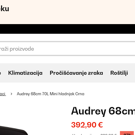
eku
e
Klimatizacija
Pročišćavanje zraka
Roštilji
aci
Audrey 68cm 70L Mini hladnjak Crna
Audrey 68cm 
392,90 €