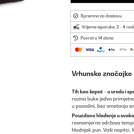
Spremno za dostavu
Vrijeme isporuke: 3 - 4 ra
Povrat u 14 dana
Vrhunske značajke
Tih kao šapat – u uredu i sp
razina buke jedva primjetna
u pozadini, bez ometanja sna
Pouzdano hlađenje u svako
ravnomjerno održava tempera
hladnjak pun. Vaši napitci, 