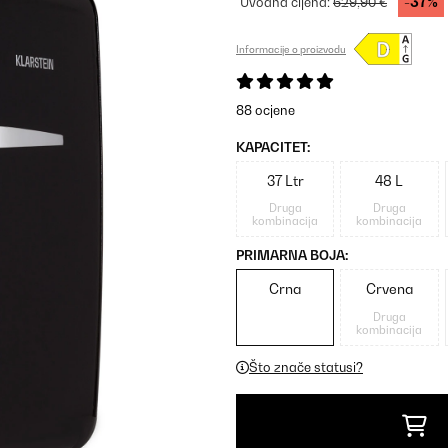
-37%
Uvodna cijena:
629,90 €
Informacije o proizvodu
88 ocjene
KAPACITET:
37 Ltr
48 L
Druga
Druga
kombinacija
kombinacija
PRIMARNA BOJA:
Crna
Crvena
Druga
kombinacija
Što znače statusi?