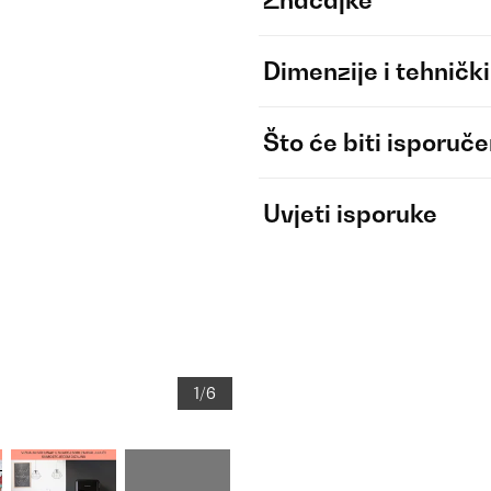
Značajke
Dimenzije i tehnički
Što će biti isporuč
Uvjeti isporuke
1/6