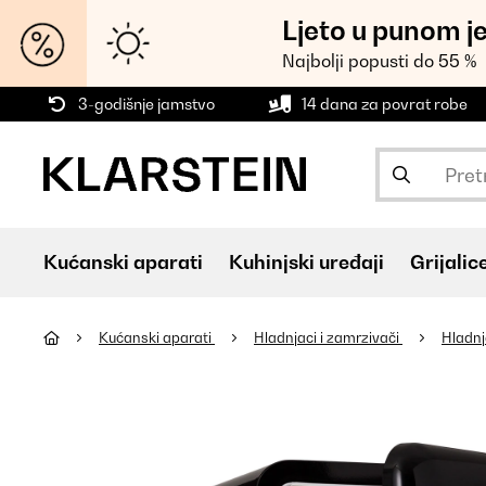
Ljeto u punom j
Najbolji popusti do 55 %
3-godišnje jamstvo
14 dana za povrat robe
Kućanski aparati
Kuhinjski uređaji
Grijalic
Kućanski aparati
Hladnjaci i zamrzivači
Hladnj