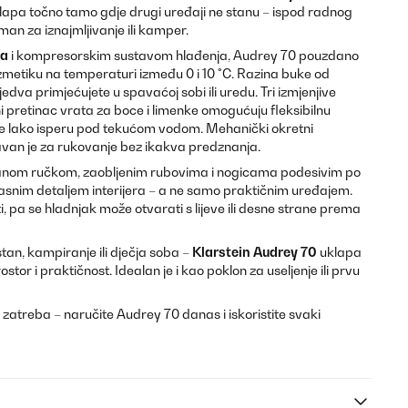
klapa točno tamo gdje drugi uređaji ne stanu – ispod radnog
man za iznajmljivanje ili kamper.
na
i kompresorskim sustavom hlađenja, Audrey 70 pouzdano
kozmetiku na temperaturi između 0 i 10 °C. Razina buke od
e jedva primjećujete u spavaćoj sobi ili uredu. Tri izmjenjive
ni pretinac vrata za boce i limenke omogućuju fleksibilnu
 se lako isperu pod tekućom vodom. Mehanički okretni
van je za rukovanje bez ikakva predznanja.
iranom ručkom, zaobljenim rubovima i nogicama podesivim po
rasnim detaljem interijera – a ne samo praktičnim uređajem.
 pa se hladnjak može otvarati s lijeve ili desne strane prema
tan, kampiranje ili dječja soba –
Klarstein Audrey 70
uklapa
 prostor i praktičnost. Idealan je i kao poklon za useljenje ili prvu
 zatreba – naručite Audrey 70 danas i iskoristite svaki