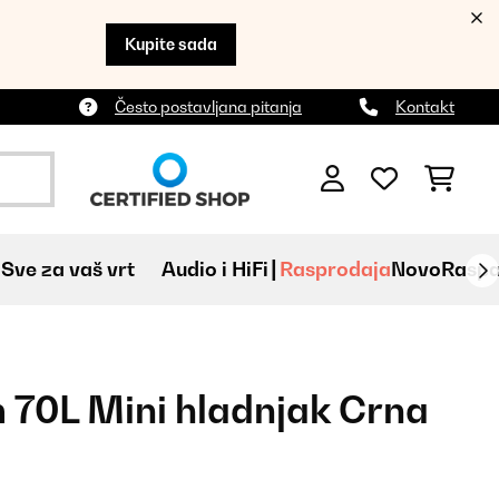
Kupite sada
Često postavljana pitanja
Kontakt
Sve za vaš vrt
Audio i HiFi
Rasprodaja
Novo
Raspa
70L Mini hladnjak Crna