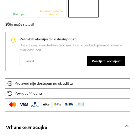
Uskoro ponovno
Dostupno
dostupno
Što znače statusi?
Želim biti obaviješten o dostupnosti
Unesite svoju e-mail adresu i obavijestit ćemo vas kada proizvod ponovno
bude dostupan.
Pošalji mi obavijest
Proizvod nije dostupan na skladištu.
Povrat u 14 dana
Vrhunske značajke