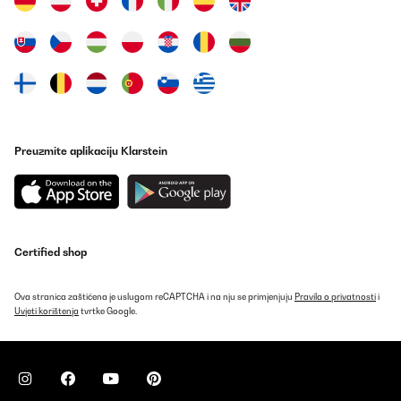
Prevedi
POTVRĐENI PREGLED
19/05/2025
Leise, sehr gut im Verbrauch, nur dumm dass für den Stellort die
Tür-Schaniere links ummontiert werden sollten, was nicht
möglich ist. Der Hersteller hat die Punkte zur Montage, dem
Preuzmite aplikaciju Klarstein
Wechsel zum Tür öffnen, inkl. Gebrauchsanweisung gefertigt. Die
Schrauben an der Tür selbst lassen sich nicht lösen. Mit Kraft
bleibt das Resultat aus, jedoch der Bit vom Schrauber gebrochen.
Somit kommt der Kühlschrank an einen weniger gewünschten
Aufstellplatz. Preisleistung: Hübsch / schöner Blickfang,
Verbraucher gut, aber Kaufpreis hoch, Funktionalität nur teils.
Certified shop
Amazon-Benutzer
Prevedi
Ova stranica zaštićena je uslugom reCAPTCHA i na nju se primjenjuju
Pravila o privatnosti
i
Uvjeti korištenja
tvrtke Google.
POTVRĐENI PREGLED
19/07/2023
Such a good size fridge. It can fit quite a lot of food and drink
items. Worth buying.