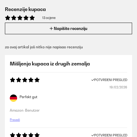
Recenzije kupaca
13 ocjene
Napišite recenziju
za ovaj artikal još nitko nije napisao recenziju
Mišljenja kupaca iz drugih zemalja
POTVRĐENI PREGLED
19/02/2026
Perfekt gut
Amazon-Benutzer
Prevedi
POTVRĐENI PREGLED