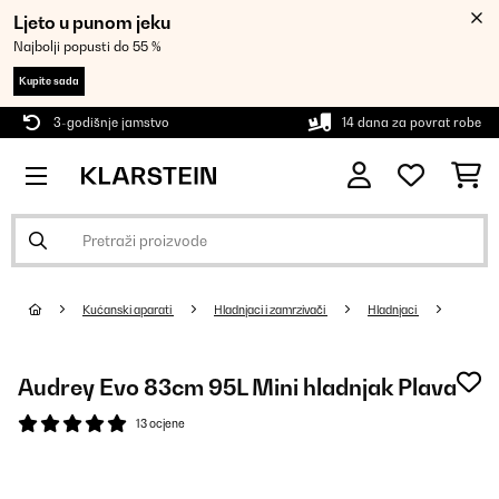
Ljeto u punom jeku
Najbolji popusti do 55 %
Kupite sada
3-godišnje jamstvo
14 dana za povrat robe
Kućanski aparati
Hladnjaci i zamrzivači
Hladnjaci
Audrey Evo 83cm 95L Mini hladnjak Plava
13 ocjene