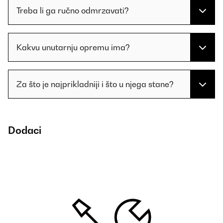
Treba li ga ručno odmrzavati?
Kakvu unutarnju opremu ima?
Za što je najprikladniji i što u njega stane?
Dodaci