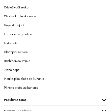
Odvlaživači zraka
Un premier retour de l’appareil car la façade comportait de
légers petits impacts. Le SAV été très efficace en envoyant un
transporteur dès le lendemain pour le retour. Le nouveau frigo est
Otočne kuhinjske nape
arrivé très rapidement. Le look est très sympa, appareil
silencieux. On aurait aimé une poignée inox, celle-ci est en
Nape dimnjaci
plastique recouvert d’une feuille argent, dommage... Attention
cependant, l’ouverture n’est pas réversible comme signalé dans le
Infracrvene grijalice
descriptif : la porte est en effet déjà percée pour recevoir la
poignée en haut à gauche. La façade est une peinture glacée, très
Ledomati
bel effet (par contre pas de possibilité de mettre des aimants ou
magnets).
Hladnjaci za piće
Utilisateur d'Amazon
Rashlađivači zraka
Prevedi
Zidne nape
POTVRĐENI PREGLED
Indukcijske ploče za kuhanje
21/07/2025
Plinske ploče za kuhanje
Très beau produit qui correspond à ce que je souhaitais.
Popularne teme
Utilisateur d'Amazon
Prevedi
Korisnička podrška