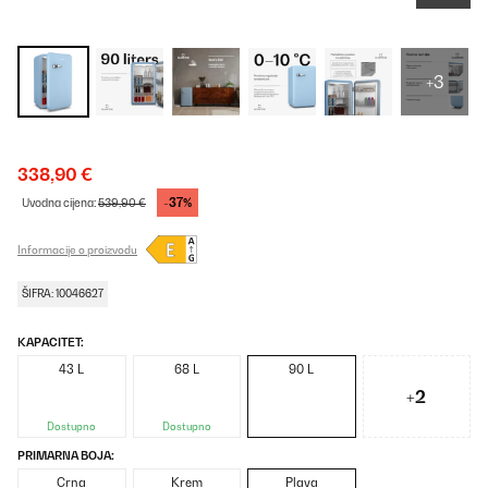
+3
338,90 €
-37%
Uvodna cijena:
539,90 €
Informacije o proizvodu
ŠIFRA: 10046627
KAPACITET:
43 L
68 L
90 L
+2
Dostupno
Dostupno
PRIMARNA BOJA:
Crna
Krem
Plava