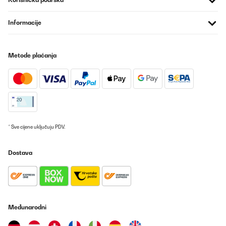
POTVRĐENI PREGLED
Informacije
26/05/2025
Super Kühlschrank für Getränke,sehr leise und einfach nur gut
Metode plaćanja
Amazon-Benutzer
Prevedi
POTVRĐENI PREGLED
19/05/2025
* Sve cijene uključuju PDV.
Leise, sehr gut im Verbrauch, nur dumm dass für den Stellort die
Tür-Schaniere links ummontiert werden sollten, was nicht
Dostava
möglich ist. Der Hersteller hat die Punkte zur Montage, dem
Wechsel zum Tür öffnen, inkl. Gebrauchsanweisung gefertigt. Die
Schrauben an der Tür selbst lassen sich nicht lösen. Mit Kraft
bleibt das Resultat aus, jedoch der Bit vom Schrauber gebrochen.
Somit kommt der Kühlschrank an einen weniger gewünschten
Aufstellplatz.Preisleistung: Hübsch / schöner Blickfang,
Verbraucher gut, aber Kaufpreis hoch, Funktionalität nur teils.
Međunarodni
Amazon-Benutzer