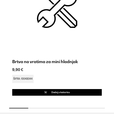
Brtva na vratima za mini hladnjak
Po
9,90 €
9,
ŠIFRA: 10048044
ŠI
Dodaj u košaricu