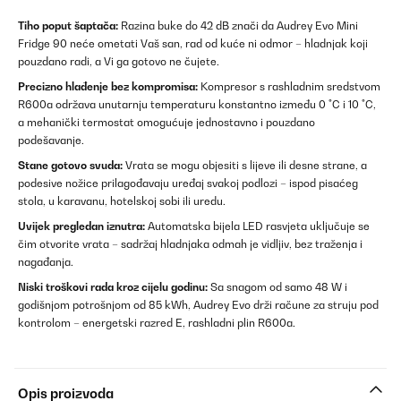
Tiho poput šaptača:
Razina buke do 42 dB znači da Audrey Evo Mini
Fridge 90 neće ometati Vaš san, rad od kuće ni odmor – hladnjak koji
pouzdano radi, a Vi ga gotovo ne čujete.
Precizno hlađenje bez kompromisa:
Kompresor s rashladnim sredstvom
R600a održava unutarnju temperaturu konstantno između 0 °C i 10 °C,
a mehanički termostat omogućuje jednostavno i pouzdano
podešavanje.
Stane gotovo svuda:
Vrata se mogu objesiti s lijeve ili desne strane, a
podesive nožice prilagođavaju uređaj svakoj podlozi – ispod pisaćeg
stola, u karavanu, hotelskoj sobi ili uredu.
Uvijek pregledan iznutra:
Automatska bijela LED rasvjeta uključuje se
čim otvorite vrata – sadržaj hladnjaka odmah je vidljiv, bez traženja i
nagađanja.
Niski troškovi rada kroz cijelu godinu:
Sa snagom od samo 48 W i
godišnjom potrošnjom od 85 kWh, Audrey Evo drži račune za struju pod
kontrolom – energetski razred E, rashladni plin R600a.
Opis proizvoda