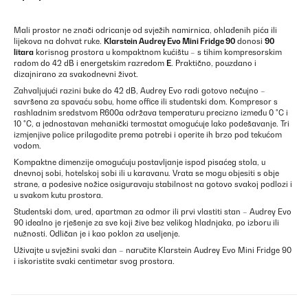
Mali prostor ne znači odricanje od svježih namirnica, ohlađenih pića ili
lijekova na dohvat ruke.
Klarstein Audrey Evo Mini Fridge 90
donosi
90
litara
korisnog prostora u kompaktnom kućištu – s tihim kompresorskim
radom do 42 dB i energetskim razredom
E
. Praktično, pouzdano i
dizajnirano za svakodnevni život.
Zahvaljujući razini buke do 42 dB, Audrey Evo radi gotovo nečujno –
savršena za spavaću sobu, home office ili studentski dom. Kompresor s
rashladnim sredstvom R600a održava temperaturu precizno između 0 °C i
10 °C, a jednostavan mehanički termostat omogućuje lako podešavanje. Tri
izmjenjive police prilagodite prema potrebi i operite ih brzo pod tekućom
vodom.
Kompaktne dimenzije omogućuju postavljanje ispod pisaćeg stola, u
dnevnoj sobi, hotelskoj sobi ili u karavanu. Vrata se mogu objesiti s obje
strane, a podesive nožice osiguravaju stabilnost na gotovo svakoj podlozi i
u svakom kutu prostora.
Studentski dom, ured, apartman za odmor ili prvi vlastiti stan – Audrey Evo
90 idealno je rješenje za sve koji žive bez velikog hladnjaka, po izboru ili
nužnosti. Odličan je i kao poklon za useljenje.
Uživajte u svježini svaki dan – naručite Klarstein Audrey Evo Mini Fridge 90
i iskoristite svaki centimetar svog prostora.